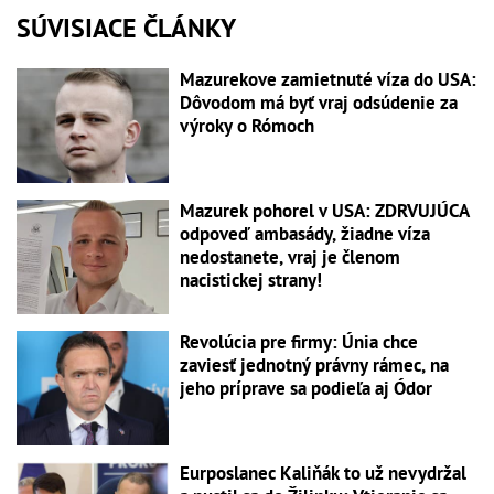
SÚVISIACE ČLÁNKY
Mazurekove zamietnuté víza do USA:
Dôvodom má byť vraj odsúdenie za
výroky o Rómoch
Mazurek pohorel v USA: ZDRVUJÚCA
odpoveď ambasády, žiadne víza
nedostanete, vraj je členom
nacistickej strany!
Revolúcia pre firmy: Únia chce
zaviesť jednotný právny rámec, na
jeho príprave sa podieľa aj Ódor
Eurposlanec Kaliňák to už nevydržal