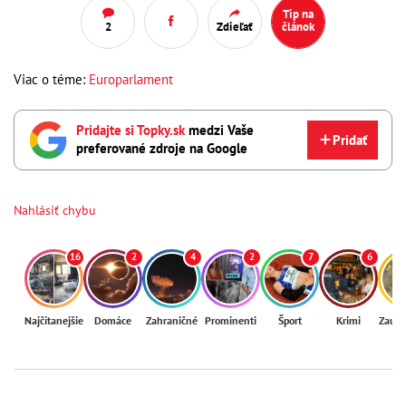
Tip na
2
Zdieľať
článok
Viac o téme:
Europarlament
Pridajte si Topky.sk
medzi Vaše
Pridať
preferované zdroje na Google
Nahlásiť chybu
16
2
4
2
7
6
Najčítanejšie
Domáce
Zahraničné
Prominenti
Šport
Krimi
Zaují