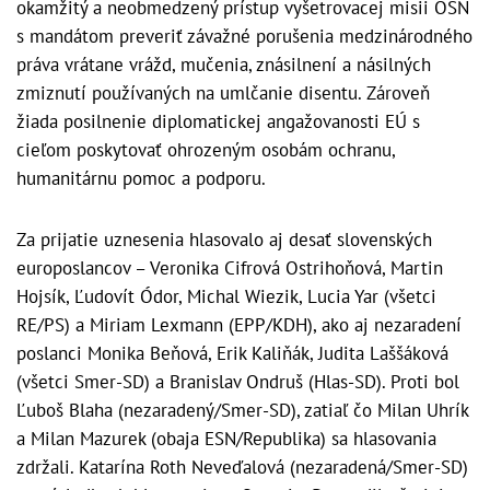
okamžitý a neobmedzený prístup vyšetrovacej misii OSN
s mandátom preveriť závažné porušenia medzinárodného
práva vrátane vrážd, mučenia, znásilnení a násilných
zmiznutí používaných na umlčanie disentu. Zároveň
žiada posilnenie diplomatickej angažovanosti EÚ s
cieľom poskytovať ohrozeným osobám ochranu,
humanitárnu pomoc a podporu.
Za prijatie uznesenia hlasovalo aj desať slovenských
europoslancov – Veronika Cifrová Ostrihoňová, Martin
Hojsík, Ľudovít Ódor, Michal Wiezik, Lucia Yar (všetci
RE/PS) a Miriam Lexmann (EPP/KDH), ako aj nezaradení
poslanci Monika Beňová, Erik Kaliňák, Judita Laššáková
(všetci Smer-SD) a Branislav Ondruš (Hlas-SD). Proti bol
Ľuboš Blaha (nezaradený/Smer-SD), zatiaľ čo Milan Uhrík
a Milan Mazurek (obaja ESN/Republika) sa hlasovania
zdržali. Katarína Roth Neveďalová (nezaradená/Smer-SD)