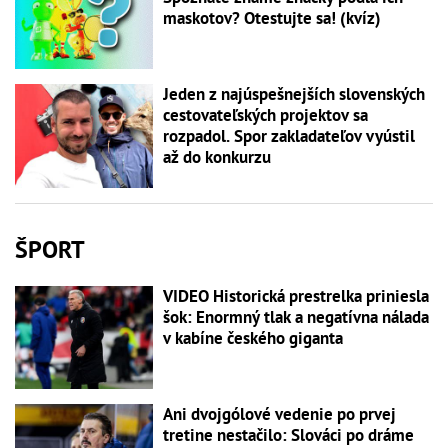
maskotov? Otestujte sa! (kvíz)
Jeden z najúspešnejších slovenských
cestovateľských projektov sa
rozpadol. Spor zakladateľov vyústil
až do konkurzu
ŠPORT
VIDEO Historická prestrelka priniesla
šok: Enormný tlak a negatívna nálada
v kabíne českého giganta
Ani dvojgólové vedenie po prvej
tretine nestačilo: Slováci po dráme