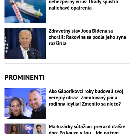
nebezpečný vírus! Úrady spustili
naliehavé opatrenia
Zdravotný stav Joea Bidena sa
zhoršil: Rakovina sa podľa jeho syna
rozšírila
PROMINENTI
Ako Gáboríkovci roky budovali svoj
verejný obraz: Zamilovaný pár a
rodinná idylka! Zmenilo sa niečo?
Markizácky súťažiaci prerazil ďalšie
dno: Po kauze v šou... Ide na tom