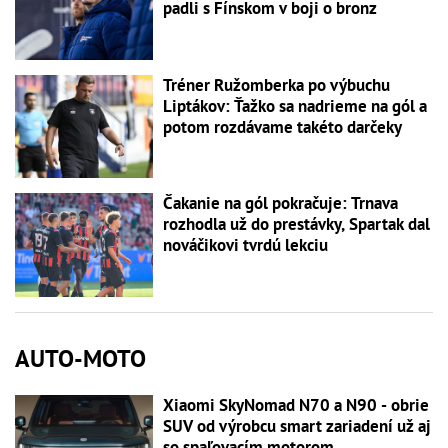
padli s Fínskom v boji o bronz
Tréner Ružomberka po výbuchu
Liptákov: Ťažko sa nadrieme na gól a
potom rozdávame takéto darčeky
Čakanie na gól pokračuje: Trnava
rozhodla už do prestávky, Spartak dal
nováčikovi tvrdú lekciu
AUTO-MOTO
Xiaomi SkyNomad N70 a N90 - obrie
SUV od výrobcu smart zariadení už aj
so spaľovacím motorom