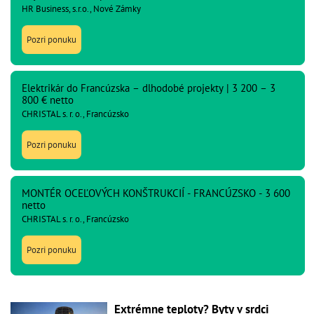
HR Business, s.r.o., Nové Zámky
Pozri ponuku
Elektrikár do Francúzska – dlhodobé projekty | 3 200 – 3
800 € netto
CHRISTAL s. r. o., Francúzsko
Pozri ponuku
MONTÉR OCEĽOVÝCH KONŠTRUKCIÍ - FRANCÚZSKO - 3 600
netto
CHRISTAL s. r. o., Francúzsko
Pozri ponuku
Extrémne teploty? Byty v srdci