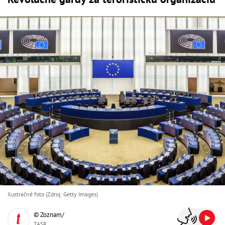
Ilustračné foto (Zdroj: Getty Images)
© Zoznam/
TASR