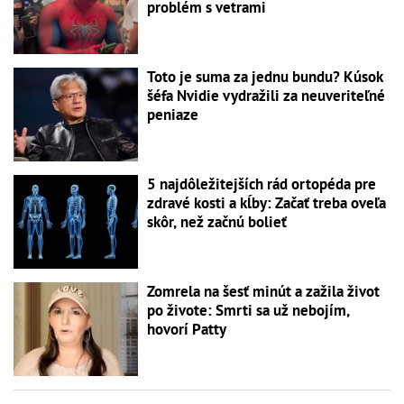
problém s vetrami
Toto je suma za jednu bundu? Kúsok
šéfa Nvidie vydražili za neuveriteľné
peniaze
5 najdôležitejších rád ortopéda pre
zdravé kosti a kĺby: Začať treba oveľa
skôr, než začnú bolieť
Zomrela na šesť minút a zažila život
po živote: Smrti sa už nebojím,
hovorí Patty