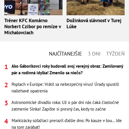
Tréner KFC Komárno
Dožinková slávnosť v Turej
Norbert Czibor po remíze v
Lúke
Michalovciach
NAJČÍTANEJŠIE
3 DNI
TÝŽDEŇ
Ako Gáboríkovci roky budovali svoj verejný obraz: Zamilovaný
pár a rodinná idylka! Zmenilo sa niečo?
Poplach v Európe: Vrátil sa nebezpečný vírus! Úrady spustili
naliehavé opatrenia
Astronomické divadlo roka: Už o pár dní nás čaká čiastočné
zatmenie Slnka! Zapíšte si presný čas, kedy to začne
Markizácky súťažiaci prerazil ďalšie dno: Po kauze v šou... Ide
na tom zarábať!