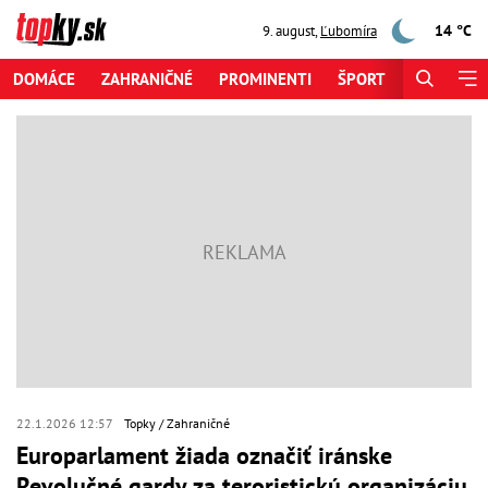
14 °C
9. august
,
Ľubomíra
DOMÁCE
ZAHRANIČNÉ
PROMINENTI
ŠPORT
ZAUJÍMAV
22.1.2026 12:57
Topky
Zahraničné
Europarlament žiada označiť iránske
Revolučné gardy za teroristickú organizáciu