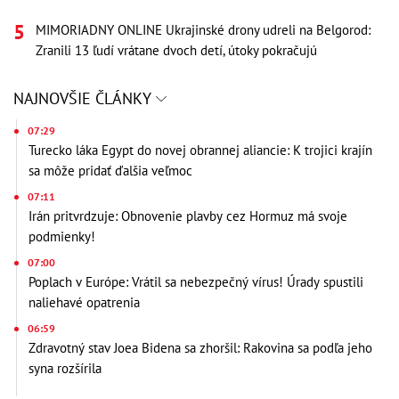
MIMORIADNY ONLINE Ukrajinské drony udreli na Belgorod:
Zranili 13 ľudí vrátane dvoch detí, útoky pokračujú
NAJNOVŠIE ČLÁNKY
07:29
Turecko láka Egypt do novej obrannej aliancie: K trojici krajín
sa môže pridať ďalšia veľmoc
07:11
Irán pritvrdzuje: Obnovenie plavby cez Hormuz má svoje
podmienky!
07:00
Poplach v Európe: Vrátil sa nebezpečný vírus! Úrady spustili
naliehavé opatrenia
06:59
Zdravotný stav Joea Bidena sa zhoršil: Rakovina sa podľa jeho
syna rozšírila