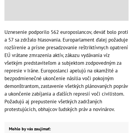
Uznesenie podporilo 562 europoslancov, deväť bolo proti
a 57 sa zdržalo hlasovania. Europarlament ďalej požaduje
rozšírenie a prísne presadzovanie reštriktívnych opatrení
EÚ vrátane zmrazenia aktív, zákazu vydávania víz
všetkým predstaviteľom a subjektom zodpovedným za
represie v Iráne. Europoslanci apelujú na okamžité a
bezpodmienečné ukončenie násilia voči pokojným
demonštrantom, zastavenie všetkých plánovaných popráv
a ukončenie zabíjania a ďalších represií voči civilistom.
Požadujú aj prepustenie všetkých zadržaných
protestujúcich, obhajcov ľudských práv a novinárov.
Mohlo by vás zaujímať: