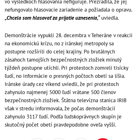
vo výsledkoch hlasovania nefiguruje. Prezradila, že jej
nefungovalo hlasovacie zariadenie a požiadala o opravu.
„Chcela som hlasovať za prijatie uznesenia,“
uviedla.
Demonštrácie vypukli 28. decembra v Teheráne v reakcii
na ekonomickú krízu, no z iránskej metropoly sa
postupne rozšírili do celej krajiny. Po brutálnych
zásahoch tamojších bezpečnostných zložiek minulý
týždeň postupne utíchli. Pri protestoch zomreli tisícky
ľudí, no informácie o presných počtoch obetí sa líšia.
Iránske úrady cez víkend uviedli, že pri protestoch
zahynulo najmenej 5000 ľudí vrátane 500 členov
bezpečnostných zložiek. Štátna televízna stanica IRIB
však v stredu informovala, že počas demonštrácií
zahynulo 3117 ľudí. Podľa ľudskoprávnych skupín je
skutočný počet obetí pravdepodobne oveľa vyšší.