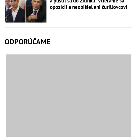
a pustil sa do Žilinku: Vtieranie sa
opozícii a neobišiel ani čurillovcov!
ODPORÚČAME