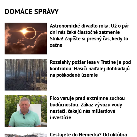
DOMÁCE SPRÁVY
Astronomické divadlo roka: Už o pár
dní nás čaká čiastočné zatmenie
Slnka! Zapíšte si presný čas, kedy to
začne
Rozsiahly požiar lesa v Trstíne je pod
kontrolou: Hasiči naďalej dohliadajú
na poškodené územie
Fico varuje pred extrémne suchou
budúcnosťou: Zákaz vývozu vody
nestačí, čakajú nás miliardové
investície
Cestujete do Nemecka? Od októbra