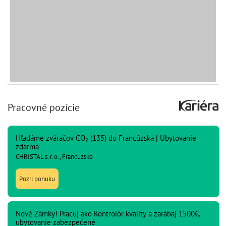
Pracovné pozície
Hľadáme zváračov CO₂ (135) do Francúzska | Ubytovanie
zdarma
CHRISTAL s. r. o., Francúzsko
Pozri ponuku
Nové Zámky! Pracuj ako Kontrolór kvality a zarábaj 1500€,
ubytovanie zabezpečené