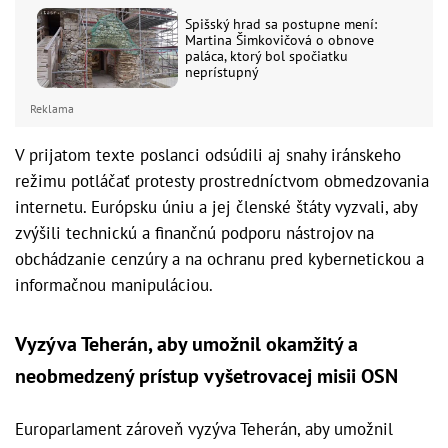
Spišský hrad sa postupne mení:
Martina Šimkovičová o obnove
paláca, ktorý bol spočiatku
neprístupný
Reklama
V prijatom texte poslanci odsúdili aj snahy iránskeho
režimu potláčať protesty prostredníctvom obmedzovania
internetu. Európsku úniu a jej členské štáty vyzvali, aby
zvýšili technickú a finančnú podporu nástrojov na
obchádzanie cenzúry a na ochranu pred kybernetickou a
informačnou manipuláciou.
Vyzýva Teherán, aby umožnil okamžitý a
neobmedzený prístup vyšetrovacej misii OSN
Europarlament zároveň vyzýva Teherán, aby umožnil