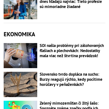
dnes hľadajú najviac: Tieto profesie
sú mimoriadne žiadané
EKONOMIKA
SOI našla problémy pri zálohovaných
fľašiach a plechovkách: Nedostatky
mala viac než štvrtina prevádzok!
Slovensko tvrdo dopláca na sucho:
Burzy reagujú rýchlo, kedy pocítime
horúčavy v peňaženkách?
Zelený mimozemšťan či žltý šašo:
Spoznáte známe značky podľa ich