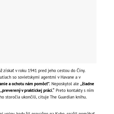
 získať v roku 1941 pred jeho cestou do Číny.
nutiach so sovietskymi agentmi v Havane a v
anie a ochotu nám pomôcť".
Neposkytol ale
„žiadne
l
„preverený v praktickej práci.“
Preto kontakty s ním
o storočia ukončili, cituje The Guardian knihu.
j vojny, kedy žil prevažne na Kube, snažil pomáhať