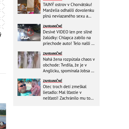
TAJNÝ ostrov v Chorvátsku!
Manželia odhalili dovolenku
plnú neviazaného sexu a
pikatné detaily
ZAHRANIČNÉ
Desivé VIDEO len pre silné
ý
žalúdky: Chlapca zabilo na
priechode auto! Telo našli o
150 metrov ďalej
ZAHRANIČNÉ
Nahá žena rozpútala chaos v
obchode: Tvrdila, že je v
Anglicku, spomínala Jobsa aj
amfetamín
ZAHRANIČNÉ
Otec troch detí zmeškal
lietadlo: Mal šťastie v
nešťastí! Zachránilo mu to
život