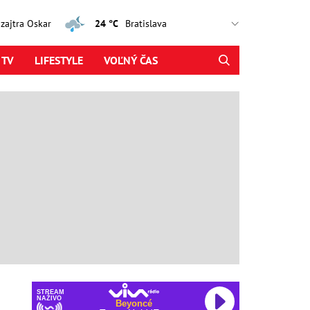
, zajtra Oskar
24 °C
 TV
LIFESTYLE
VOĽNÝ ČAS
STREAM
NAŽIVO
Beyoncé