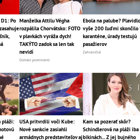
 D1: Po
Manželka Attilu Végha
Ebola na palube? Plavidlo
zasahuje
rozpálila Chorvátsko: FOTO
vyše 200 ľuďmi skončilo 
ľník,
v plavkách vyráža dych!
karanténe, úrady testujú
ná
TAKÝTO zadok sa len tak
pasažierov
nevidí
Zahraničné
Domáci prominenti
pláži:
USA pritvrdili voči Kube:
Kam sa pozerať skôr?
 hotovú
Nové sankcie zasiahli
Schindlerová na pláži iba
né
armádnych predstaviteľov aj
bikinách... Z jej bujného