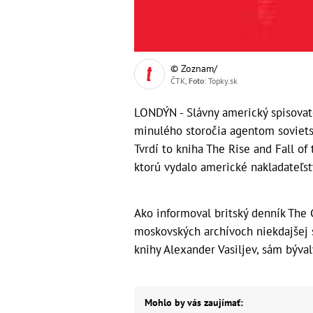
© Zoznam/
ČTK,
Foto
: Topky.sk
LONDÝN - Slávny americký spisovat
minulého storočia agentom sovietsk
Tvrdí to kniha The Rise and Fall o
ktorú vydalo americké nakladateľstv
Ako informoval britský denník The
moskovských archívoch niekdajšej s
knihy Alexander Vasiljev, sám býval
Mohlo by vás zaujímať: