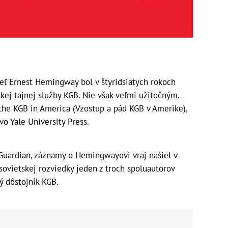
eľ Ernest Hemingway bol v štyridsiatych rokoch
ej tajnej služby KGB. Nie však veľmi užitočným.
f the KGB in America (Vzostup a pád KGB v Amerike),
o Yale University Press.
 Guardian, záznamy o Hemingwayovi vraj našiel v
ovietskej rozviedky jeden z troch spoluautorov
ý dôstojník KGB.