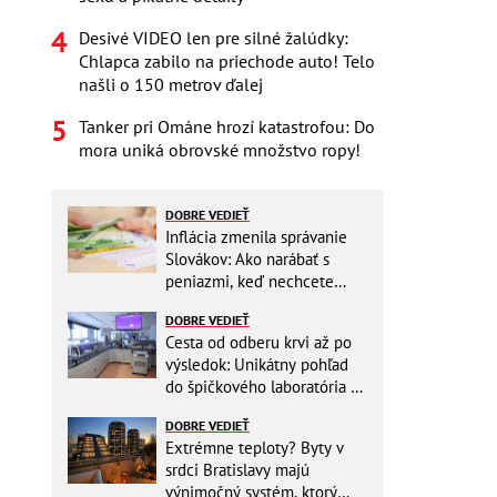
Desivé VIDEO len pre silné žalúdky:
Chlapca zabilo na priechode auto! Telo
našli o 150 metrov ďalej
Tanker pri Ománe hrozí katastrofou: Do
mora uniká obrovské množstvo ropy!
DOBRE VEDIEŤ
Inflácia zmenila správanie
Slovákov: Ako narábať s
peniazmi, keď nechcete
zbytočne riskovať?
DOBRE VEDIEŤ
Cesta od odberu krvi až po
výsledok: Unikátny pohľad
do špičkového laboratória na
Slovensku
DOBRE VEDIEŤ
Extrémne teploty? Byty v
srdci Bratislavy majú
výnimočný systém, ktorý