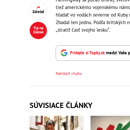
tiež americkému vojenskému námorn
Zdieľať
hľadať vo vodách severne od Kuby 
Zbadal len jednu. Podľa britských
Tip na
„stratiť časť svojho lesku“.
článok
Pridajte si Topky.sk
medzi Vaše p
Nahlásiť chybu
SÚVISIACE ČLÁNKY