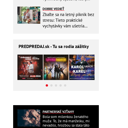
ešte aj šetrí náklady
DOBRE VEDIEŤ
Zbaľte sa na letný piknik bez
stresu: Tieto praktické
vychytávky vám ušetria
miesto v batohu!
PREDPREDAJ
.sk - Tu sa rodia zážitky
PARTNERSKÉ VZŤAHY
Bola som milenkou ženatého
muža: To, že má manželku, mi
nevadilo, hrozbou sa stala táto