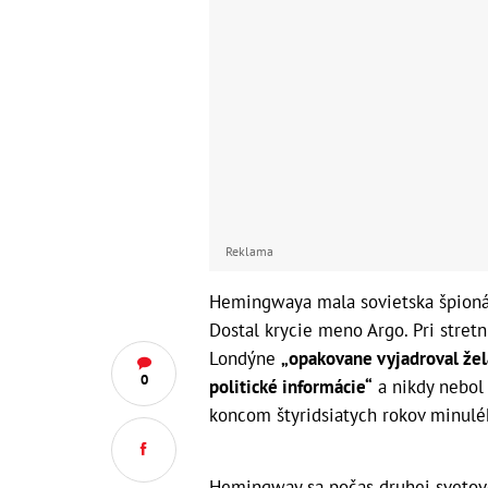
Reklama
Hemingwaya mala sovietska špionáž
Dostal krycie meno Argo. Pri stret
Londýne
„opakovane vyjadroval žel
0
politické informácie“
a nikdy nebo
koncom štyridsiatych rokov minuléh
Hemingway sa počas druhej svetove