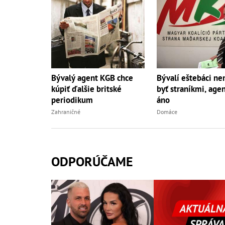
Bývalý agent KGB chce
Bývalí eštebáci n
kúpiť ďalšie britské
byť straníkmi, age
periodikum
áno
Zahraničné
Domáce
ODPORÚČAME