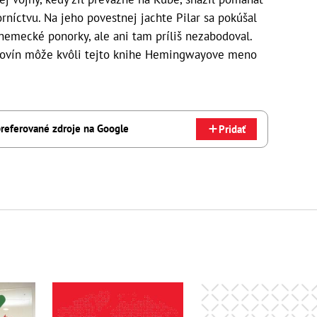
íctvu. Na jeho povestnej jachte Pilar sa pokúšal
nemecké ponorky, ale ani tam príliš nezabodoval.
 novín môže kvôli tejto knihe Hemingwayove meno
referované zdroje na Google
Pridať