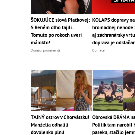
ŠOKUJÚCE slová Plačkovej:
KOLAPS dopravy na
S Reném dlho tajili...
hromadnej nehode 
Tomuto po rokoch uverí
aj záchranársky vrtu
málokto!
doprava je odklaňa
Domáci prominenti
Domáce
TAJNÝ ostrov v Chorvátsku!
Obrovská DRÁMA na 
Manželia odhalili
Politik tam narobil
dovolenku plnú
paseku, stačilo jem