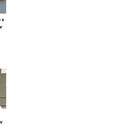
 s
v
 v