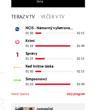
žena
TERAZ V TV
VEČER V TV
NCIS - Námorný vyšetrovací úrad
01:30
02:15
Krimi
01:10
01:40
Správy
01:25
02:15
Keď kvitne láska
01:30
02:15
Simpsonovci
01:10
01:40
Navoľ stanice
Celý program
ZAHRANIČNÉ