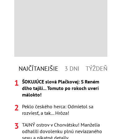
NAJČÍTANEJŠIE
3 DNI
TÝŽDEŇ
ŠOKUJÚCE slová Plačkovej: S Reném
dlho tajili... Tomuto po rokoch uverí
málokto!
Peklo českého herca: Odmietol sa
rozviesť, a tak... Hrôza!
TAJNÝ ostrov v Chorvátsku! Manželia
odhalili dovolenku plnú neviazaného
sexu a pikatné detaily