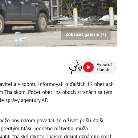
Zobraziť galériu
(3)
Vypočuť
článok
telia v sobotu informovali o ďalších 12 obetiach
m Thajskom. Počet obetí na oboch stranách sa tým
de správy agentúry AP.
že novinárom povedal, že o život prišli ďalší
nh predtým hlásil jedného mŕtveho, muža
iahli thajské rakety. Thajsko dosiaľ oznámilo smrť