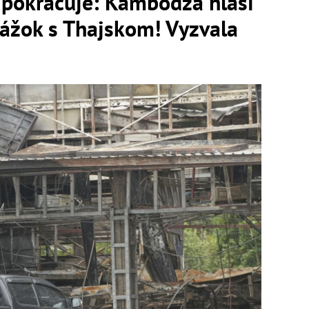
 pokračuje: Kambodža hlási
rážok s Thajskom! Vyzvala