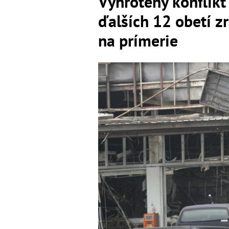
Vyhrotený konflikt
ďalších 12 obetí z
na prímerie