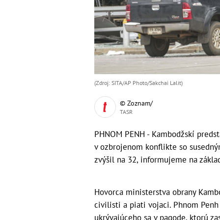
(Zdroj: SITA/AP Photo/Sakchai Lalit)
© Zoznam/
TASR
PHNOM PENH - Kambodžskí predstavi
v ozbrojenom konflikte so susedný
zvýšil na 32, informujeme na zákla
Hovorca ministerstva obrany Kambod
civilisti a piati vojaci. Phnom Pe
ukrývajúceho sa v pagode, ktorú zas