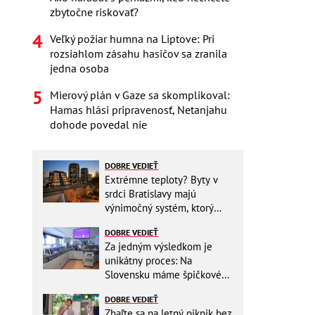
zbytočne riskovať?
Veľký požiar humna na Liptove: Pri
rozsiahlom zásahu hasičov sa zranila
jedna osoba
Mierový plán v Gaze sa skomplikoval:
Hamas hlási pripravenosť, Netanjahu
dohode povedal nie
DOBRE VEDIEŤ
Extrémne teploty? Byty v
srdci Bratislavy majú
výnimočný systém, ktorý
ešte aj šetrí náklady
DOBRE VEDIEŤ
Za jedným výsledkom je
unikátny proces: Na
Slovensku máme špičkové
pracovisko
DOBRE VEDIEŤ
Zbaľte sa na letný piknik bez