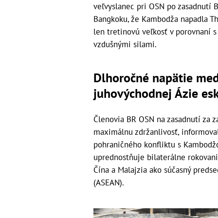
veľvyslanec pri OSN po zasadnutí 
Bangkoku, že Kambodža napadla Th
len tretinovú veľkosť v porovnaní 
vzdušnými silami.
Dlhoročné napätie med
juhovýchodnej Ázie es
Členovia BR OSN na zasadnutí za z
maximálnu zdržanlivosť, informova
pohraničného konfliktu s Kambodžo
uprednostňuje bilaterálne rokovani
Čína a Malajzia ako súčasný predse
(ASEAN).