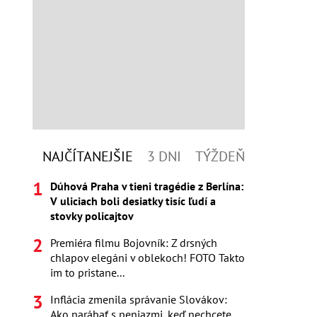
NAJČÍTANEJŠIE
3 DNI
TÝŽDEŇ
Dúhová Praha v tieni tragédie z Berlína:
V uliciach boli desiatky tisíc ľudí a
stovky policajtov
Premiéra filmu Bojovník: Z drsných
chlapov elegáni v oblekoch! FOTO Takto
im to pristane...
Inflácia zmenila správanie Slovákov:
Ako narábať s peniazmi, keď nechcete