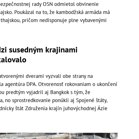
Bezpečnostnej rady OSN odmietol obvinenie
ajsko. Poukázal na to, že kambodžská armáda má
s thajskou, pričom nedisponuje plne vybavenými
zi susedným krajinami
kalovalo
atvorenými dverami vyzvali obe strany na
la agentúra DPA. Otvorenosť rokovaniam o ukončení
u predtým vyjadril aj Bangkok s tým, že
a, no sprostredkovanie ponúkli aj Spojené štáty,
dnícky štát Združenia krajín juhovýchodnej Ázie