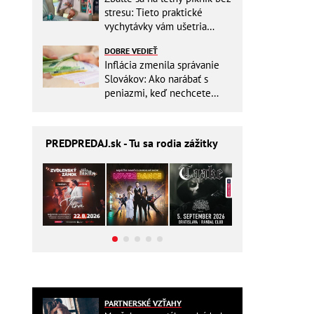
stresu: Tieto praktické
vychytávky vám ušetria
miesto v batohu!
DOBRE VEDIEŤ
Inflácia zmenila správanie
Slovákov: Ako narábať s
peniazmi, keď nechcete
zbytočne riskovať?
PREDPREDAJ
.sk - Tu sa rodia zážitky
PARTNERSKÉ VZŤAHY