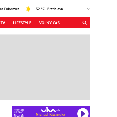
jtra Ľubomíra
32 °C
 TV
LIFESTYLE
VOĽNÝ ČAS
STREAM
NAŽIVO
Michael Kiwanuka