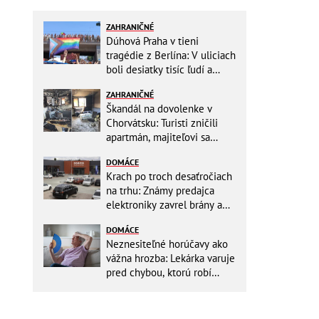
ZAHRANIČNÉ
Dúhová Praha v tieni
tragédie z Berlína: V uliciach
boli desiatky tisíc ľudí a
stovky policajtov
ZAHRANIČNÉ
Škandál na dovolenke v
Chorvátsku: Turisti zničili
apartmán, majiteľovi sa
vysmievali a ešte chcú
DOMÁCE
preplatiť hotel
Krach po troch desaťročiach
na trhu: Známy predajca
elektroniky zavrel brány a
mieri do bankrotu!
DOMÁCE
Neznesiteľné horúčavy ako
vážna hrozba: Lekárka varuje
pred chybou, ktorú robí
väčšina starších ľudí!