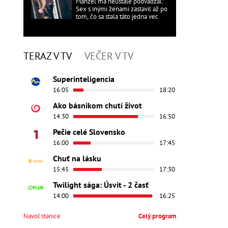
Manžel ma neustále podvádzal:
Sex s inými ženami zastavil až po
tom, čo sa stala táto jedna vec
TERAZ V TV
VEČER V TV
Superinteligencia
16:05
18:20
Ako básnikom chutí život
14:30
16:50
Pečie celé Slovensko
16:00
17:45
Chuť na lásku
15:45
17:30
Twilight sága: Úsvit - 2 časť
14:00
16:25
Navoľ stanice
Celý program