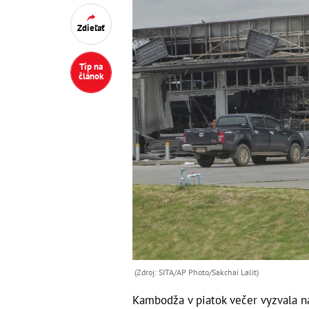
Zdieľať
Tip na
článok
(Zdroj: SITA/AP Photo/Sakchai Lalit)
Kambodža v piatok večer vyzvala n