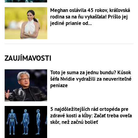
Meghan oslávila 45 rokov, kráľovská
rodina sa na ňu vykašľala! Prišlo jej
jediné prianie od...
ZAUJÍMAVOSTI
Toto je suma za jednu bundu? Kúsok
šéfa Nvidie vydražili za neuveriteľné
peniaze
5 najdôležitejších rád ortopéda pre
zdravé kosti a kĺby: Začať treba oveľa
skôr, než začnú bolieť