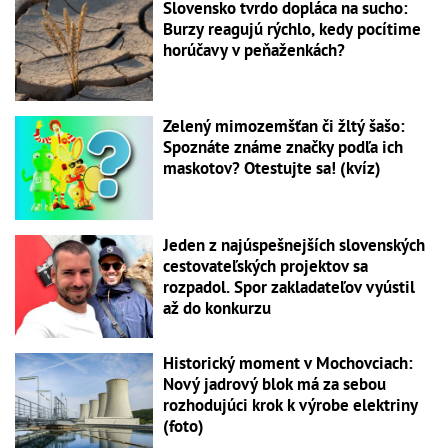
Slovensko tvrdo dopláca na sucho:
Burzy reagujú rýchlo, kedy pocítime
horúčavy v peňaženkách?
Zelený mimozemšťan či žltý šašo:
Spoznáte známe značky podľa ich
maskotov? Otestujte sa! (kvíz)
Jeden z najúspešnejších slovenských
cestovateľských projektov sa
rozpadol. Spor zakladateľov vyústil
až do konkurzu
Historický moment v Mochovciach:
Nový jadrový blok má za sebou
rozhodujúci krok k výrobe elektriny
(foto)