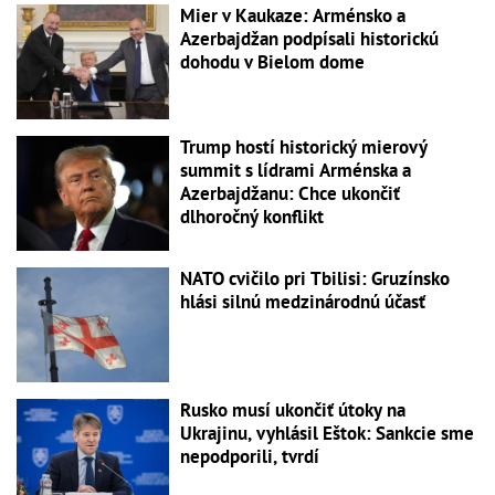
Mier v Kaukaze: Arménsko a
Azerbajdžan podpísali historickú
dohodu v Bielom dome
Trump hostí historický mierový
summit s lídrami Arménska a
Azerbajdžanu: Chce ukončiť
dlhoročný konflikt
NATO cvičilo pri Tbilisi: Gruzínsko
hlási silnú medzinárodnú účasť
Rusko musí ukončiť útoky na
Ukrajinu, vyhlásil Eštok: Sankcie sme
nepodporili, tvrdí