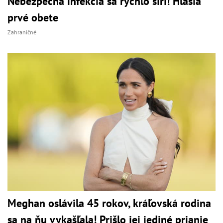
Nebezpečná infekcia sa rýchlo šíri! Hlásia
prvé obete
Zahraničné
Meghan oslávila 45 rokov, kráľovská rodina
sa na ňu vykašľala! Prišlo jej jediné prianie