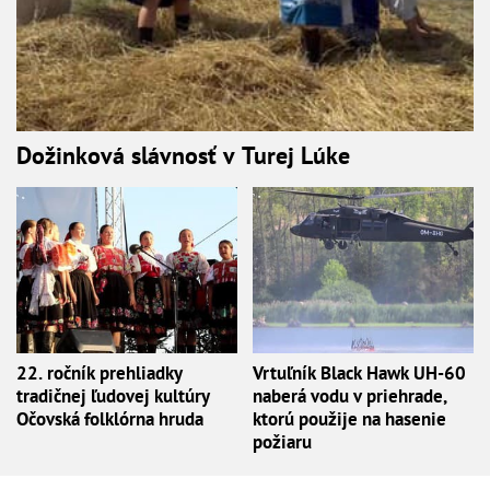
Dožinková slávnosť v Turej Lúke
22. ročník prehliadky
Vrtuľník Black Hawk UH-60
tradičnej ľudovej kultúry
naberá vodu v priehrade,
Očovská folklórna hruda
ktorú použije na hasenie
požiaru