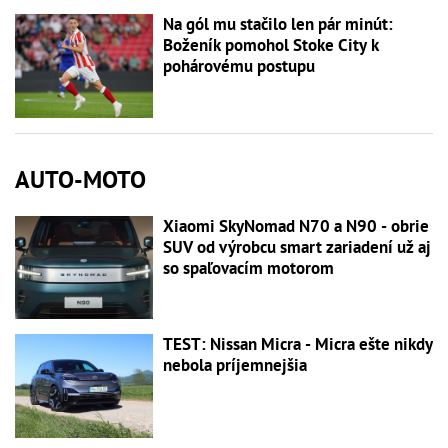
Na gól mu stačilo len pár minút:
Boženík pomohol Stoke City k
pohárovému postupu
AUTO-MOTO
Xiaomi SkyNomad N70 a N90 - obrie
SUV od výrobcu smart zariadení už aj
so spaľovacím motorom
TEST: Nissan Micra - Micra ešte nikdy
nebola príjemnejšia