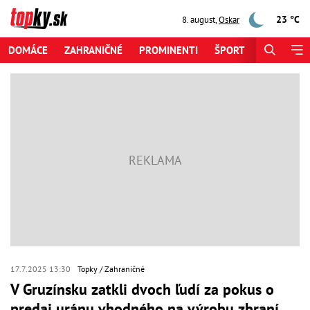
23 °C
8. august
,
Oskar
DOMÁCE
ZAHRANIČNÉ
PROMINENTI
ŠPORT
ZAUJÍMAV
17.7.2025 13:30
Topky
Zahraničné
V Gruzínsku zatkli dvoch ľudí za pokus o
predaj uránu vhodného na výrobu zbraní