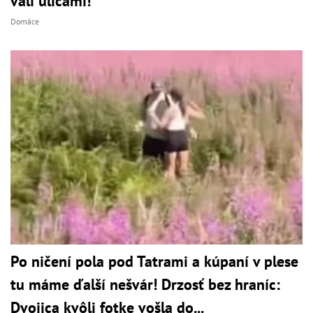
valí ulicami!
Domáce
Po ničení pola pod Tatrami a kúpaní v plese
tu máme ďalší nešvár! Drzosť bez hraníc:
Dvojica kvôli fotke vošla do...