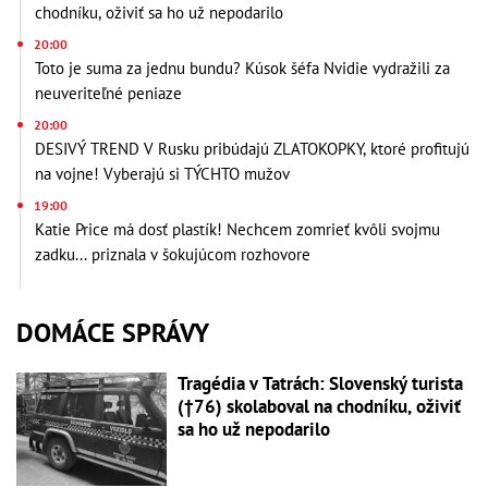
chodníku, oživiť sa ho už nepodarilo
20:00
Toto je suma za jednu bundu? Kúsok šéfa Nvidie vydražili za
neuveriteľné peniaze
20:00
DESIVÝ TREND V Rusku pribúdajú ZLATOKOPKY, ktoré profitujú
na vojne! Vyberajú si TÝCHTO mužov
19:00
Katie Price má dosť plastík! Nechcem zomrieť kvôli svojmu
zadku... priznala v šokujúcom rozhovore
DOMÁCE SPRÁVY
Tragédia v Tatrách: Slovenský turista
(†76) skolaboval na chodníku, oživiť
sa ho už nepodarilo