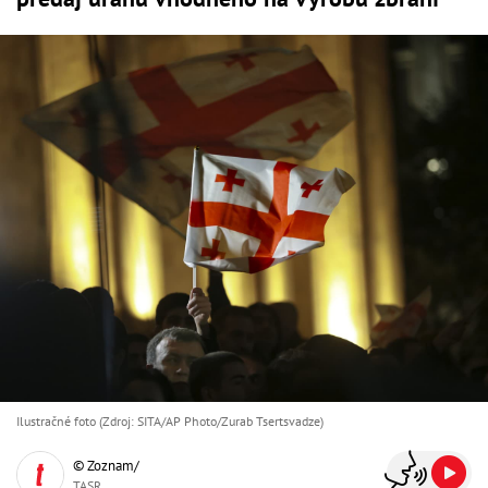
Ilustračné foto (Zdroj: SITA/AP Photo/Zurab Tsertsvadze)
© Zoznam/
TASR