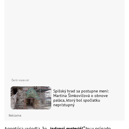
Spišský hrad sa postupne mení:
Martina Šimkovičová o obnove
paláca, ktorý bol spočiatku
neprístupný
Reklama
Agentúra uviedla, že
„jadrový materiál“
by v prípade