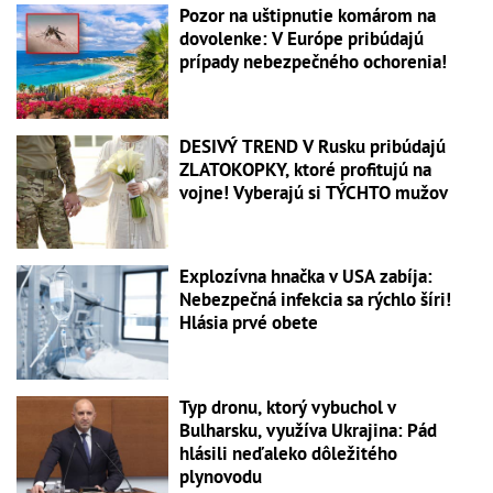
Pozor na uštipnutie komárom na
dovolenke: V Európe pribúdajú
prípady nebezpečného ochorenia!
DESIVÝ TREND V Rusku pribúdajú
ZLATOKOPKY, ktoré profitujú na
vojne! Vyberajú si TÝCHTO mužov
Explozívna hnačka v USA zabíja:
Nebezpečná infekcia sa rýchlo šíri!
Hlásia prvé obete
Typ dronu, ktorý vybuchol v
Bulharsku, využíva Ukrajina: Pád
hlásili neďaleko dôležitého
plynovodu