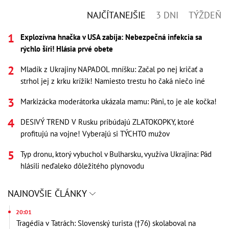
NAJČÍTANEJŠIE
3 DNI
TÝŽDEŇ
Explozívna hnačka v USA zabíja: Nebezpečná infekcia sa
rýchlo šíri! Hlásia prvé obete
Mladík z Ukrajiny NAPADOL mníšku: Začal po nej kričať a
strhol jej z krku krížik! Namiesto trestu ho čaká niečo iné
Markizácka moderátorka ukázala mamu: Páni, to je ale kočka!
DESIVÝ TREND V Rusku pribúdajú ZLATOKOPKY, ktoré
profitujú na vojne! Vyberajú si TÝCHTO mužov
Typ dronu, ktorý vybuchol v Bulharsku, využíva Ukrajina: Pád
hlásili neďaleko dôležitého plynovodu
NAJNOVŠIE ČLÁNKY
20:01
Tragédia v Tatrách: Slovenský turista (†76) skolaboval na