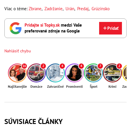
Viac o téme:
Zbrane
,
Zadržanie
,
Urán
,
Predaj
,
Grúzínsko
Pridajte si Topky.sk
medzi Vaše
Pridať
preferované zdroje na Google
Nahlásiť chybu
16
2
4
4
7
2
Najčítanejšie
Domáce
Zahraničné
Prominenti
Šport
Krimi
Zaují
SÚVISIACE ČLÁNKY