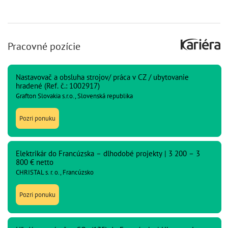
Pracovné pozície
Nastavovač a obsluha strojov/ práca v CZ / ubytovanie
hradené (Ref. č.: 1002917)
Grafton Slovakia s.r.o., Slovenská republika
Pozri ponuku
Elektrikár do Francúzska – dlhodobé projekty | 3 200 – 3
800 € netto
CHRISTAL s. r. o., Francúzsko
Pozri ponuku