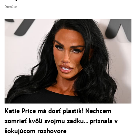
Domáce
Katie Price má dosť plastík! Nechcem
zomrieť kvôli svojmu zadku... priznala v
šokujúcom rozhovore