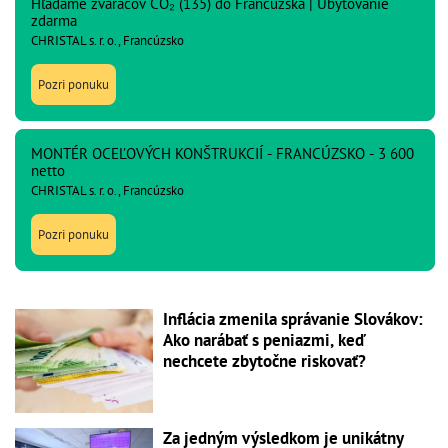
Hľadáme zváračov CO₂ (135) do Francúzska | Ubytovanie
zdarma
CHRISTAL s. r. o., Francúzsko
Pozri ponuku
MONTÉR OCEĽOVÝCH KONŠTRUKCIÍ - FRANCÚZSKO - 3 600
netto
CHRISTAL s. r. o., Francúzsko
Pozri ponuku
Inflácia zmenila správanie Slovákov:
Ako narábať s peniazmi, keď
nechcete zbytočne riskovať?
Za jedným výsledkom je unikátny