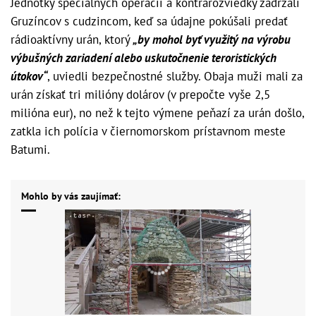
Jednotky špeciálnych operácií a kontrarozviedky zadržali
Gruzíncov s cudzincom, keď sa údajne pokúšali predať
rádioaktívny urán, ktorý
„by mohol byť využitý na výrobu
výbušných zariadení alebo uskutočnenie teroristických
útokov“
, uviedli bezpečnostné služby. Obaja muži mali za
urán získať tri milióny dolárov (v prepočte vyše 2,5
milióna eur), no než k tejto výmene peňazí za urán došlo,
zatkla ich polícia v čiernomorskom prístavnom meste
Batumi.
Mohlo by vás zaujímať: