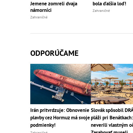
Jemene zomreli dvaja
bola ďalšia loď!
námorníci
Zahraničné
Zahraničné
ODPORÚČAME
Irán pritvrdzuje: Obnovenie
Slovák spôsobil D
plavby cez Hormuz má svoje
pláži pri Benátkach:
podmienky!
neverili vlastným o
Zasahovať museli
Zahraničné