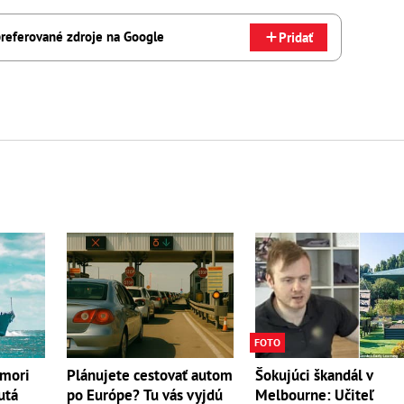
referované zdroje na Google
Pridať
FOTO
 mori
Šokujúci škandál v
Plánujete cestovať autom
utá
Melbourne: Učiteľ
po Európe? Tu vás vyjdú