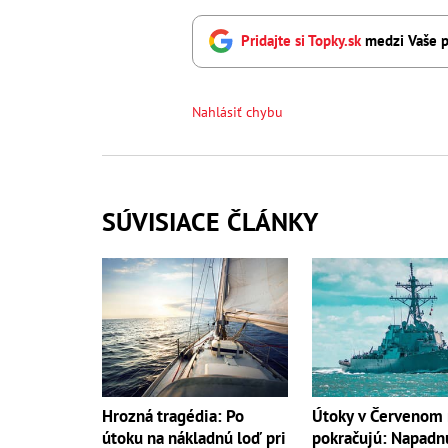
Pridajte si Topky.sk
medzi Vaše p
Nahlásiť chybu
SÚVISIACE ČLÁNKY
Hrozná tragédia: Po
Útoky v Červenom
útoku na nákladnú loď pri
pokračujú: Napadn