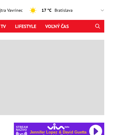
ajtra Vavrinec
17 °C
 TV
LIFESTYLE
VOĽNÝ ČAS
STREAM
NAŽIVO
Jennifer Lopez & David Guetta