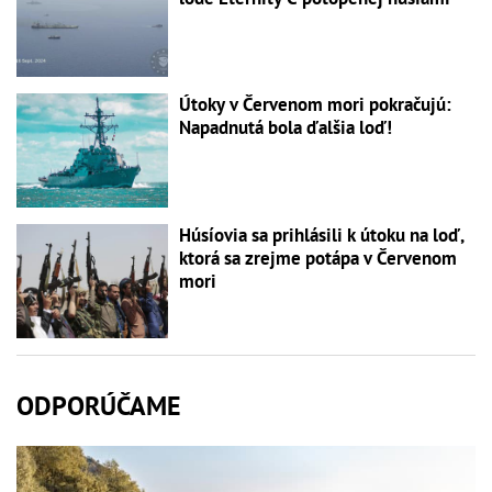
Útoky v Červenom mori pokračujú:
Napadnutá bola ďalšia loď!
Húsíovia sa prihlásili k útoku na loď,
ktorá sa zrejme potápa v Červenom
mori
ODPORÚČAME