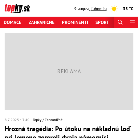
33 °C
9. august
,
Ľubomíra
DOMÁCE
ZAHRANIČNÉ
PROMINENTI
ŠPORT
ZAUJÍMAV
8.7.2025 13:40
Topky
Zahraničné
Hrozná tragédia: Po útoku na nákladnú loď
pri Jemene zomreli dvaja námorníci