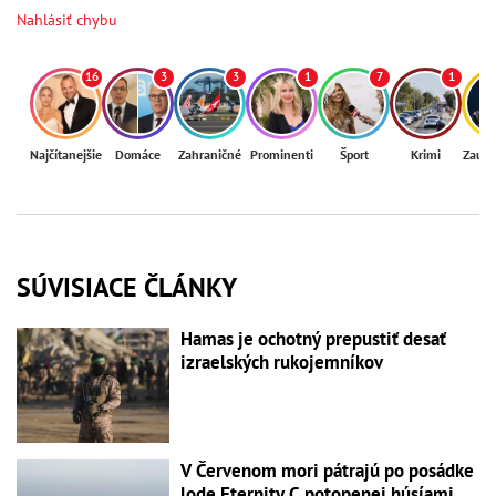
Nahlásiť chybu
16
3
3
1
7
1
Najčítanejšie
Domáce
Zahraničné
Prominenti
Šport
Krimi
Zaují
SÚVISIACE ČLÁNKY
Hamas je ochotný prepustiť desať
izraelských rukojemníkov
V Červenom mori pátrajú po posádke
lode Eternity C potopenej húsíami