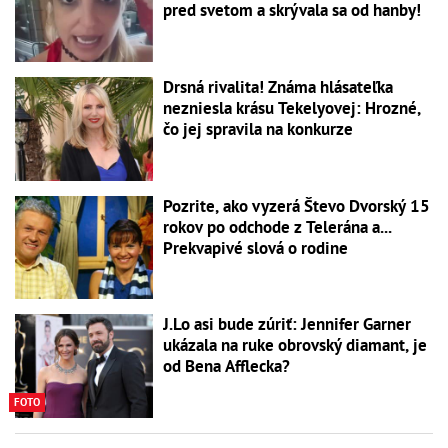
pred svetom a skrývala sa od hanby!
Drsná rivalita! Známa hlásateľka
nezniesla krásu Tekelyovej: Hrozné,
čo jej spravila na konkurze
Pozrite, ako vyzerá Števo Dvorský 15
rokov po odchode z Telerána a...
Prekvapivé slová o rodine
J.Lo asi bude zúriť: Jennifer Garner
ukázala na ruke obrovský diamant, je
od Bena Afflecka?
FOTO