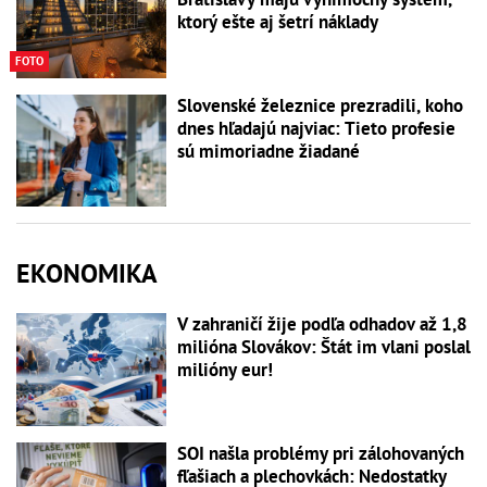
ktorý ešte aj šetrí náklady
FOTO
Slovenské železnice prezradili, koho
dnes hľadajú najviac: Tieto profesie
sú mimoriadne žiadané
EKONOMIKA
V zahraničí žije podľa odhadov až 1,8
milióna Slovákov: Štát im vlani poslal
milióny eur!
SOI našla problémy pri zálohovaných
fľašiach a plechovkách: Nedostatky