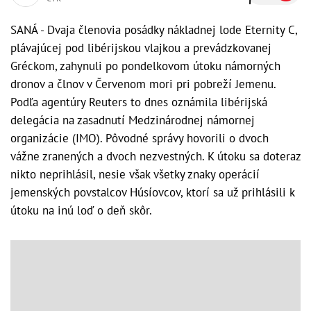
SANÁ - Dvaja členovia posádky nákladnej lode Eternity C,
plávajúcej pod libérijskou vlajkou a prevádzkovanej
Gréckom, zahynuli po pondelkovom útoku námorných
dronov a člnov v Červenom mori pri pobreží Jemenu.
Podľa agentúry Reuters to dnes oznámila libérijská
delegácia na zasadnutí Medzinárodnej námornej
organizácie (IMO). Pôvodné správy hovorili o dvoch
vážne zranených a dvoch nezvestných. K útoku sa doteraz
nikto neprihlásil, nesie však všetky znaky operácií
jemenských povstalcov Húsíovcov, ktorí sa už prihlásili k
útoku na inú loď o deň skôr.