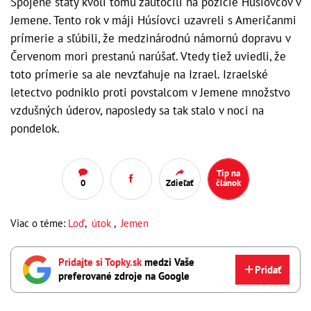
Spojené štáty kvôli tomu zaútočili na pozície Húsíovcov v
Jemene. Tento rok v máji Húsíovci uzavreli s Američanmi
prímerie a sľúbili, že medzinárodnú námornú dopravu v
Červenom mori prestanú narúšať. Vtedy tiež uviedli, že
toto prímerie sa ale nevzťahuje na Izrael. Izraelské
letectvo podniklo proti povstalcom v Jemene množstvo
vzdušných úderov, naposledy sa tak stalo v noci na
pondelok.
Tip na
0
Zdieľať
článok
Viac o téme:
Loď
,
útok
,
Jemen
Pridajte si Topky.sk
medzi Vaše
Pridať
preferované zdroje na Google