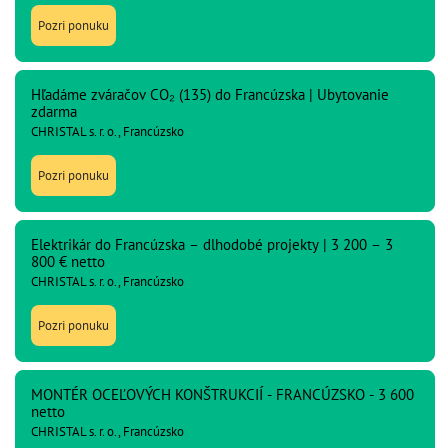
Pozri ponuku
Hľadáme zváračov CO₂ (135) do Francúzska | Ubytovanie
zdarma
CHRISTAL s. r. o., Francúzsko
Pozri ponuku
Elektrikár do Francúzska – dlhodobé projekty | 3 200 – 3
800 € netto
CHRISTAL s. r. o., Francúzsko
Pozri ponuku
MONTÉR OCEĽOVÝCH KONŠTRUKCIÍ - FRANCÚZSKO - 3 600
netto
CHRISTAL s. r. o., Francúzsko