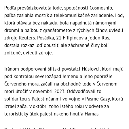
Podľa prevádzkovateľa lode, spoločnosti Cosmoship,
paľba zasiahla mostík a telekomunikačné zariadenie. Loď,
ktorá plávala bez nákladu, bola napadnutá námornými
dronmi a paľbou z granátometov z rýchlych člnov, uviedli
zdroje Reuters. Posádka, 21 Filipíncov a jeden Rus,
dostala rozkaz loď opustiť, ale záchranné člny boli
zničené, uviedli zdroje.
Iránom podporovaní šiitskí povstalci Húsíovci, ktorí majú
pod kontrolou severozápad Jemenu a jeho pobrežie
Červeného mora, začali na obchodné lode v Červenom
mori útočiť v novembri 2023. Odôvodňovali to
solidaritou s Palestínčanmi vo vojne v Pásme Gazy, ktorú
Izrael začal v októbri toho istého roku v odvete za
teroristický útok palestínskeho hnutia Hamas.