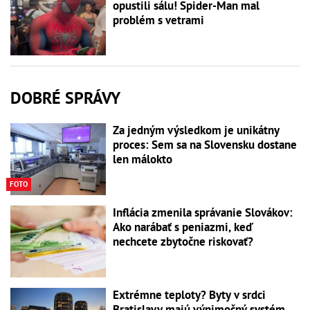
opustili sálu! Spider-Man mal
problém s vetrami
DOBRÉ SPRÁVY
Za jedným výsledkom je unikátny
proces: Sem sa na Slovensku dostane
len málokto
FOTO
Inflácia zmenila správanie Slovákov:
Ako narábať s peniazmi, keď
nechcete zbytočne riskovať?
Extrémne teploty? Byty v srdci
Bratislavy majú výnimočný systém,