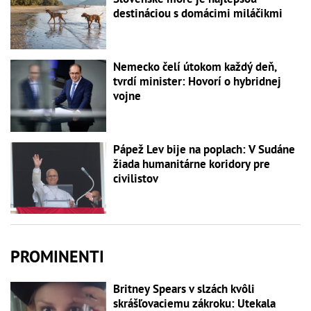
destináciou s domácimi miláčikmi
Nemecko čelí útokom každý deň,
tvrdí minister: Hovorí o hybridnej
vojne
Pápež Lev bije na poplach: V Sudáne
žiada humanitárne koridory pre
civilistov
PROMINENTI
Britney Spears v slzách kvôli
skrášľovaciemu zákroku: Utekala