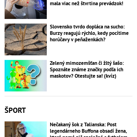
mala viac než štvrtina prevádzok!
Slovensko tvrdo dopláca na sucho:
Burzy reagujú rýchlo, kedy pocítime
horúčavy v peňaženkách?
Zelený mimozemšťan či žltý šašo:
Spoznáte známe značky podľa ich
maskotov? Otestujte sa! (kvíz)
ŠPORT
Nečakaný šok z Talianska: Post
legendárneho Buffona obsadí žena,