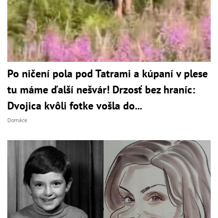
Po ničení pola pod Tatrami a kúpaní v plese
tu máme ďalší nešvár! Drzosť bez hraníc:
Dvojica kvôli fotke vošla do...
Domáce