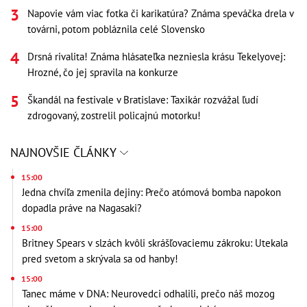
Napovie vám viac fotka či karikatúra? Známa speváčka drela v
továrni, potom pobláznila celé Slovensko
Drsná rivalita! Známa hlásateľka nezniesla krásu Tekelyovej:
Hrozné, čo jej spravila na konkurze
Škandál na festivale v Bratislave: Taxikár rozvážal ľudí
zdrogovaný, zostrelil policajnú motorku!
NAJNOVŠIE ČLÁNKY
15:00
Jedna chvíľa zmenila dejiny: Prečo atómová bomba napokon
dopadla práve na Nagasaki?
15:00
Britney Spears v slzách kvôli skrášľovaciemu zákroku: Utekala
pred svetom a skrývala sa od hanby!
15:00
Tanec máme v DNA: Neurovedci odhalili, prečo náš mozog