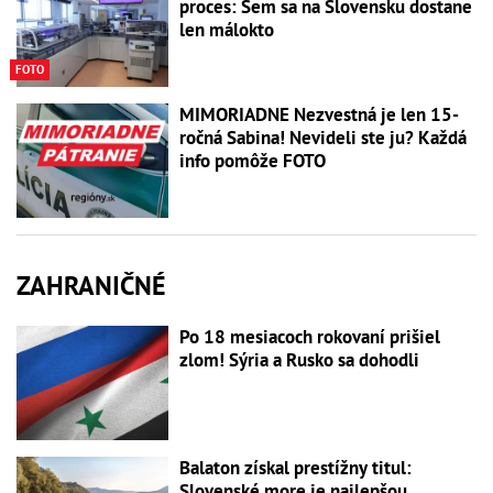
proces: Sem sa na Slovensku dostane
len málokto
FOTO
MIMORIADNE Nezvestná je len 15-
ročná Sabina! Nevideli ste ju? Každá
info pomôže FOTO
ZAHRANIČNÉ
Po 18 mesiacoch rokovaní prišiel
zlom! Sýria a Rusko sa dohodli
Balaton získal prestížny titul:
Slovenské more je najlepšou