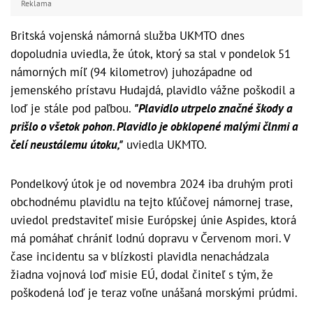
Reklama
Britská vojenská námorná služba UKMTO dnes
dopoludnia uviedla, že útok, ktorý sa stal v pondelok 51
námorných míľ (94 kilometrov) juhozápadne od
jemenského prístavu Hudajdá, plavidlo vážne poškodil a
loď je stále pod paľbou.
"Plavidlo utrpelo značné škody a
prišlo o všetok pohon. Plavidlo je obklopené malými člnmi a
čelí neustálemu útoku,"
uviedla UKMTO.
Pondelkový útok je od novembra 2024 iba druhým proti
obchodnému plavidlu na tejto kľúčovej námornej trase,
uviedol predstaviteľ misie Európskej únie Aspides, ktorá
má pomáhať chrániť lodnú dopravu v Červenom mori. V
čase incidentu sa v blízkosti plavidla nenachádzala
žiadna vojnová loď misie EÚ, dodal činiteľ s tým, že
poškodená loď je teraz voľne unášaná morskými prúdmi.