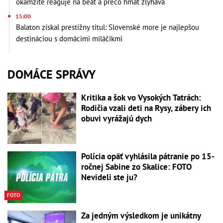
okamžite reaguje na beat a prečo hmat zlyháva
15:00
Balaton získal prestížny titul: Slovenské more je najlepšou
destináciou s domácimi miláčikmi
DOMÁCE SPRÁVY
Kritika a šok vo Vysokých Tatrách:
Rodičia vzali deti na Rysy, zábery ich
obuvi vyrážajú dych
Polícia opäť vyhlásila pátranie po 15-
ročnej Sabine zo Skalice: FOTO
Nevideli ste ju?
FOTO
Za jedným výsledkom je unikátny