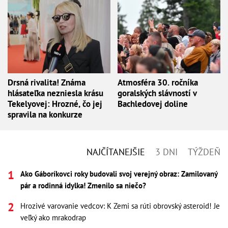
Drsná rivalita! Známa
Atmosféra 30. ročníka
hlásateľka nezniesla krásu
goralských slávností v
Tekelyovej: Hrozné, čo jej
Bachledovej doline
spravila na konkurze
NAJČÍTANEJŠIE
3 DNI
TÝŽDEŇ
Ako Gáboríkovci roky budovali svoj verejný obraz: Zamilovaný
pár a rodinná idylka! Zmenilo sa niečo?
Hrozivé varovanie vedcov: K Zemi sa rúti obrovský asteroid! Je
veľký ako mrakodrap