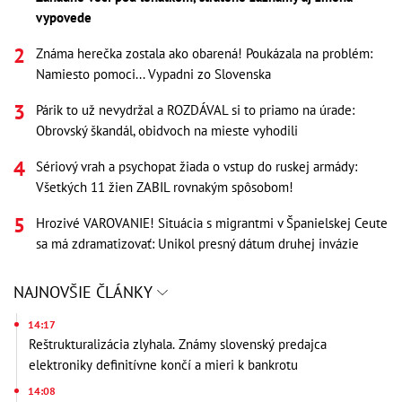
vypovede
Známa herečka zostala ako obarená! Poukázala na problém:
Namiesto pomoci... Vypadni zo Slovenska
Párik to už nevydržal a ROZDÁVAL si to priamo na úrade:
Obrovský škandál, obidvoch na mieste vyhodili
Sériový vrah a psychopat žiada o vstup do ruskej armády:
Všetkých 11 žien ZABIL rovnakým spôsobom!
Hrozivé VAROVANIE! Situácia s migrantmi v Španielskej Ceute
sa má zdramatizovať: Unikol presný dátum druhej invázie
NAJNOVŠIE ČLÁNKY
14:17
Reštrukturalizácia zlyhala. Známy slovenský predajca
elektroniky definitívne končí a mieri k bankrotu
14:08