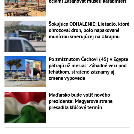
očiam! Zasahovať museli karabinieri
Šokujúce ODHALENIE: Lietadlo, ktoré
ohrozoval dron, bolo napakované
muníciou smerujúcej na Ukrajinu
Po zmiznutom Čechovi (45) v Egypte
pátrajú už mesiac: Záhadné veci pod
lehátkom, stratené záznamy aj
zmena vypovede
Maďarsko bude voliť nového
prezidenta: Magyarova strana
presadila kľúčový termín