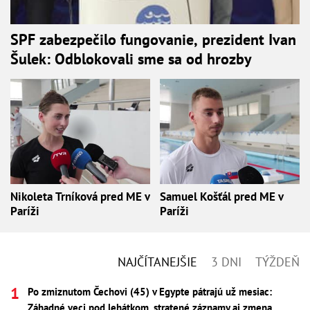
SPF zabezpečilo fungovanie, prezident Ivan
Šulek: Odblokovali sme sa od hrozby
Nikoleta Trníková pred ME v
Samuel Košťál pred ME v
Paríži
Paríži
NAJČÍTANEJŠIE
3 DNI
TÝŽDEŇ
Po zmiznutom Čechovi (45) v Egypte pátrajú už mesiac:
Záhadné veci pod lehátkom, stratené záznamy aj zmena