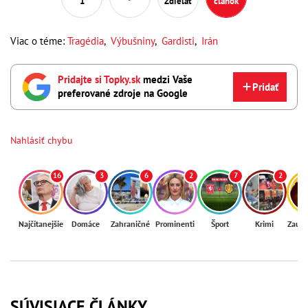
1
Zdieľať
článok
Viac o téme:
Tragédia
,
Výbušniny
,
Gardisti
,
Irán
Pridajte si Topky.sk
medzi Vaše
Pridať
preferované zdroje na Google
Nahlásiť chybu
16
3
6
2
7
2
Najčítanejšie
Domáce
Zahraničné
Prominenti
Šport
Krimi
Zaují
SÚVISIACE ČLÁNKY