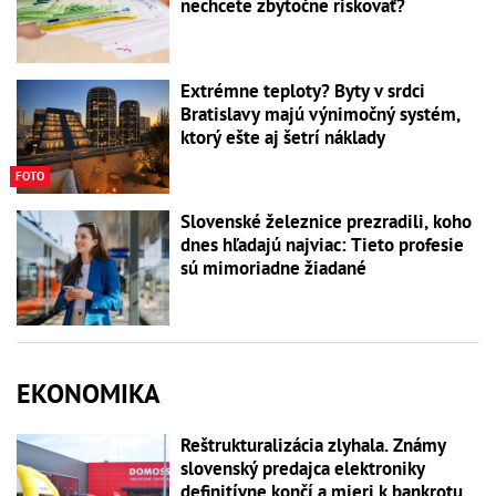
nechcete zbytočne riskovať?
Extrémne teploty? Byty v srdci
Bratislavy majú výnimočný systém,
ktorý ešte aj šetrí náklady
FOTO
Slovenské železnice prezradili, koho
dnes hľadajú najviac: Tieto profesie
sú mimoriadne žiadané
EKONOMIKA
Reštrukturalizácia zlyhala. Známy
slovenský predajca elektroniky
definitívne končí a mieri k bankrotu