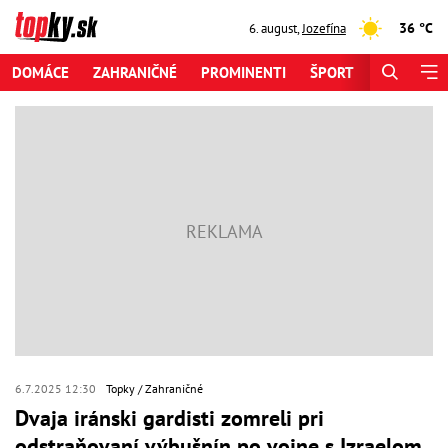
36 °C
6. august
,
Jozefína
DOMÁCE
ZAHRANIČNÉ
PROMINENTI
ŠPORT
ZAUJÍMAV
6.7.2025 12:30
Topky
Zahraničné
Dvaja iránski gardisti zomreli pri
odstraňovaní výbušnín po vojne s Izraelom