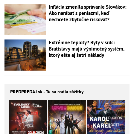
Inflácia zmenila správanie Slovákov:
Ako narábať s peniazmi, keď
nechcete zbytočne riskovať?
Extrémne teploty? Byty v srdci
Bratislavy majú výnimočný systém,
ktorý ešte aj šetrí náklady
PREDPREDAJ
.sk - Tu sa rodia zážitky