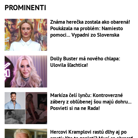
PROMINENTI
Známa herečka zostala ako obarená!
Poukázala na problém: Namiesto
pomoci... Vypadni zo Slovenska
Dolly Buster má nového chlapa:
Ulovila šľachtica!
Markíza čelí lynču: Kontroverzné
zábery z obľúbenej šou majú dohru...
Posvieti si na ne Rada!
Hercovi Kramplovi rastú dlhy aj po