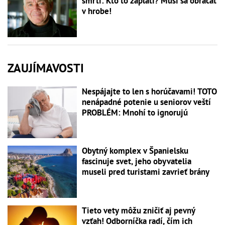
smrti: Kto to zaplatí? Musí sa obracať
v hrobe!
ZAUJÍMAVOSTI
Nespájajte to len s horúčavami! TOTO
nenápadné potenie u seniorov veští
PROBLÉM: Mnohí to ignorujú
Obytný komplex v Španielsku
fascinuje svet, jeho obyvatelia
museli pred turistami zavrieť brány
Tieto vety môžu zničiť aj pevný
vzťah! Odborníčka radí, čím ich