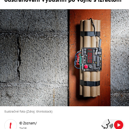
Ilustračné foto (Zdroj: thinkstock)
© Zoznam/
TASR