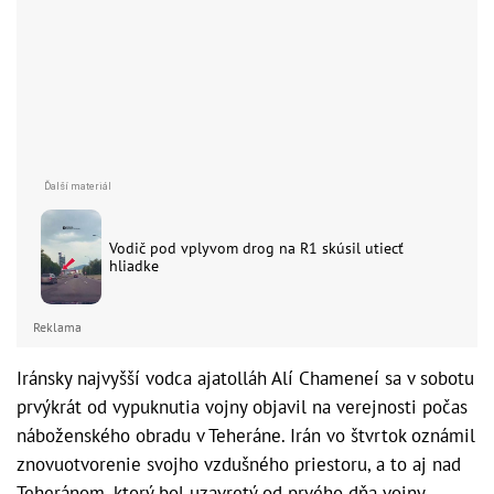
Vodič pod vplyvom drog na R1 skúsil utiecť
hliadke
Reklama
Iránsky najvyšší vodca ajatolláh Alí Chameneí sa v sobotu
prvýkrát od vypuknutia vojny objavil na verejnosti počas
náboženského obradu v Teheráne. Irán vo štvrtok oznámil
znovuotvorenie svojho vzdušného priestoru, a to aj nad
Teheránom, ktorý bol uzavretý od prvého dňa vojny.