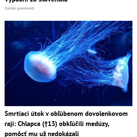
Domáci prominenti
Smrtiaci útok v obľúbenom dovolenkovom
raji: Chlapca (†13) obkľúčili medúzy,
pomôcť mu už nedokázali