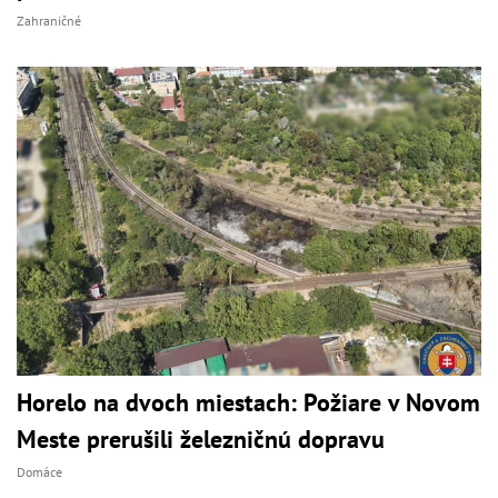
Zahraničné
Horelo na dvoch miestach: Požiare v Novom
Meste prerušili železničnú dopravu
Domáce