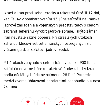
Izrael a Irán proti sebe letecky a raketami útočili 12 dní,
keď Tel Aviv bombardovaním 13. júna zaútočil na iránske
jadrové zariadenia a vojenských predstaviteľov s cieľom
zabrániť Teheránu vyrobiť jadrové zbrane. Takýto zámer
Irán neustále rázne popiera. Pri izraelských útokoch
zahynuli kľúčoví velitelia iránskych ozbrojených síl
vrátane gárd, aj špičkoví jadroví vedci.
Pri útokoch zahynulo v celom Iráne viac ako 900 ľudí,
zatiaľ čo odvetné iránske raketové útoky zabili v Izraeli
podľa oficiálnych údajov najmenej 28 ľudí. Prímerie
medzi dvoma úhlavnými nepriateľmi nadobudlo platnosť
24. júna.
Tip na