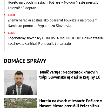
Horelo na dvoch miestach: Požiare v Novom Meste prerušili
železničnú dopravu
14:00
Známa herečka zostala ako obarená! Poukázala na problém:
Namiesto pomoci... Vypadni zo Slovenska
13:55
Legendárny slovenský HOKEJISTA mal NEHODU: Desivá zrážka,
zasahovala sanitka! Prehovoril, čo sa stalo
DOMÁCE SPRÁVY
Takáč varuje: Nedostatok krmovín
trápi Slovensko aj ďalšie krajiny EÚ
Horelo na dvoch miestach: Požiare v
Novom Meste prerušili železničnú