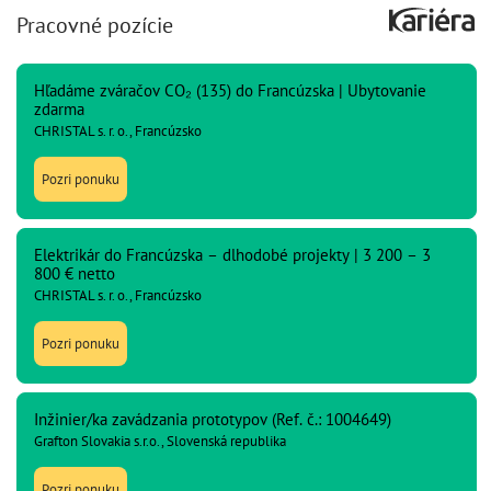
Pracovné pozície
Hľadáme zváračov CO₂ (135) do Francúzska | Ubytovanie
zdarma
CHRISTAL s. r. o., Francúzsko
Pozri ponuku
Elektrikár do Francúzska – dlhodobé projekty | 3 200 – 3
800 € netto
CHRISTAL s. r. o., Francúzsko
Pozri ponuku
Inžinier/ka zavádzania prototypov (Ref. č.: 1004649)
Grafton Slovakia s.r.o., Slovenská republika
Pozri ponuku