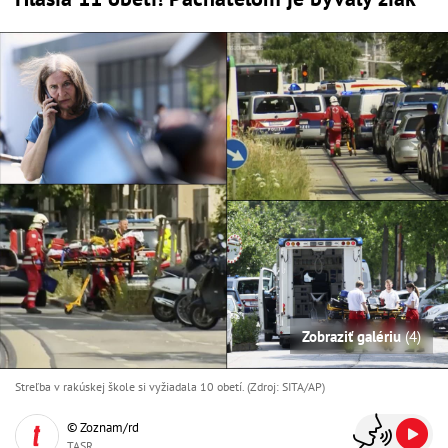
Zobraziť galériu
(4)
Streľba v rakúskej škole si vyžiadala 10 obetí. (Zdroj: SITA/AP)
© Zoznam/rd
TASR