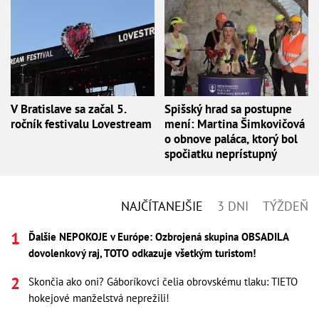
V Bratislave sa začal 5.
Spišský hrad sa postupne
ročník festivalu Lovestream
mení: Martina Šimkovičová
o obnove paláca, ktorý bol
spočiatku neprístupný
NAJČÍTANEJŠIE
3 DNI
TÝŽDEŇ
Ďalšie NEPOKOJE v Európe: Ozbrojená skupina OBSADILA
dovolenkový raj, TOTO odkazuje všetkým turistom!
Skončia ako oni? Gáboríkovci čelia obrovskému tlaku: TIETO
hokejové manželstvá neprežili!