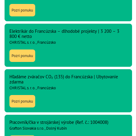
Pozri ponuku
Elektrikár do Francúzska – dlhodobé projekty | 3 200 – 3
800 € netto
CHRISTAL s. r. o., Francúzsko
Pozri ponuku
Hľadáme zváračov CO₂ (135) do Francúzska | Ubytovanie
zdarma
CHRISTAL s. r. o., Francúzsko
Pozri ponuku
Pracovník/čka v strojárskej výrobe (Ref. č.: 1004008)
Grafton Slovakia s.r.o., Dolný Kubín