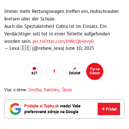
Immer mehr Rettungswagen treffen ein, Hubschrauber
kreisen über der Schule.
Auch die Spezialeinheit Cobra ist im Einsatz. Ein
Verdächtiger soll tot in einer Toilette aufgefunden
worden sein.
pic.twitter.com/HWcQbvevy0
— Lexa 🇩🇪 (@rebew_lexa)
June 10, 2025
Tip na
627
Zdieľať
článok
Viac o téme:
Streľba
,
Rakúsko
,
Škola
Pridajte si Topky.sk
medzi Vaše
Pridať
preferované zdroje na Google