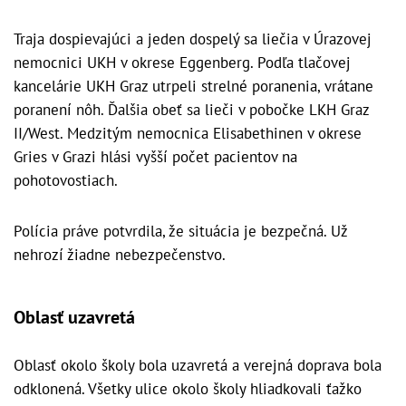
Traja dospievajúci a jeden dospelý sa liečia v Úrazovej
nemocnici UKH v okrese Eggenberg. Podľa tlačovej
kancelárie UKH Graz utrpeli strelné poranenia, vrátane
poranení nôh. Ďalšia obeť sa lieči v pobočke LKH Graz
II/West. Medzitým nemocnica Elisabethinen v okrese
Gries v Grazi hlási vyšší počet pacientov na
pohotovostiach.
Polícia práve potvrdila, že situácia je bezpečná. Už
nehrozí žiadne nebezpečenstvo.
Oblasť uzavretá
Oblasť okolo školy bola uzavretá a verejná doprava bola
odklonená. Všetky ulice okolo školy hliadkovali ťažko