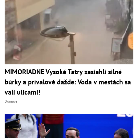
MIMORIADNE Vysoké Tatry zasiahli silné
búrky a prívalové dažde: Voda v mestách sa
valí ulicami!
Domáce