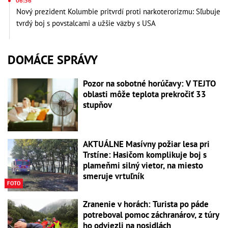
06:36
Nový prezident Kolumbie pritvrdí proti narkoterorizmu: Sľubuje
tvrdý boj s povstalcami a užšie väzby s USA
DOMÁCE SPRÁVY
Pozor na sobotné horúčavy: V TEJTO
oblasti môže teplota prekročiť 33
stupňov
AKTUÁLNE Masívny požiar lesa pri
Trstíne: Hasičom komplikuje boj s
plameňmi silný vietor, na miesto
smeruje vrtuľník
FOTO
Zranenie v horách: Turista po páde
potreboval pomoc záchranárov, z túry
ho odviezli na nosidlách