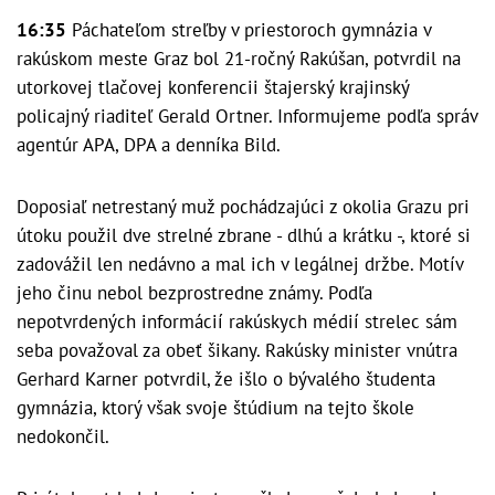
16:35
Páchateľom streľby v priestoroch gymnázia v
rakúskom meste Graz bol 21-ročný Rakúšan, potvrdil na
utorkovej tlačovej konferencii štajerský krajinský
policajný riaditeľ Gerald Ortner. Informujeme podľa správ
agentúr APA, DPA a denníka Bild.
Doposiaľ netrestaný muž pochádzajúci z okolia Grazu pri
útoku použil dve strelné zbrane - dlhú a krátku -, ktoré si
zadovážil len nedávno a mal ich v legálnej držbe. Motív
jeho činu nebol bezprostredne známy. Podľa
nepotvrdených informácií rakúskych médií strelec sám
seba považoval za obeť šikany. Rakúsky minister vnútra
Gerhard Karner potvrdil, že išlo o bývalého študenta
gymnázia, ktorý však svoje štúdium na tejto škole
nedokončil.