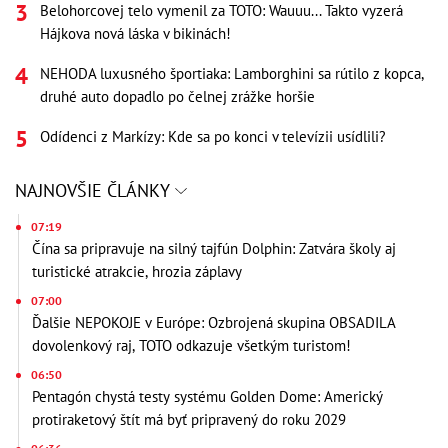
Belohorcovej telo vymenil za TOTO: Wauuu... Takto vyzerá
Hájkova nová láska v bikinách!
NEHODA luxusného športiaka: Lamborghini sa rútilo z kopca,
druhé auto dopadlo po čelnej zrážke horšie
Odídenci z Markízy: Kde sa po konci v televízii usídlili?
NAJNOVŠIE ČLÁNKY
07:19
Čína sa pripravuje na silný tajfún Dolphin: Zatvára školy aj
turistické atrakcie, hrozia záplavy
07:00
Ďalšie NEPOKOJE v Európe: Ozbrojená skupina OBSADILA
dovolenkový raj, TOTO odkazuje všetkým turistom!
06:50
Pentagón chystá testy systému Golden Dome: Americký
protiraketový štít má byť pripravený do roku 2029