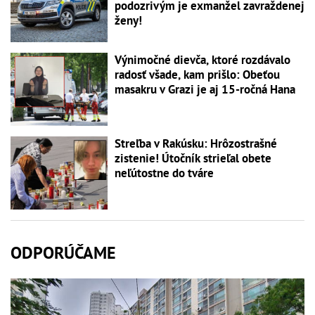
podozrivým je exmanžel zavraždenej
ženy!
Výnimočné dievča, ktoré rozdávalo
radosť všade, kam prišlo: Obeťou
masakru v Grazi je aj 15-ročná Hana
Streľba v Rakúsku: Hrôzostrašné
zistenie! Útočník strieľal obete
neľútostne do tváre
ODPORÚČAME