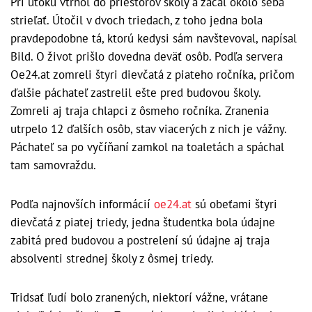
Pri útoku vtrhol do priestorov školy a začal okolo seba
strieľať. Útočil v dvoch triedach, z toho jedna bola
pravdepodobne tá, ktorú kedysi sám navštevoval, napísal
Bild. O život prišlo dovedna deväť osôb. Podľa servera
Oe24.at zomreli štyri dievčatá z piateho ročníka, pričom
ďalšie páchateľ zastrelil ešte pred budovou školy.
Zomreli aj traja chlapci z ôsmeho ročníka. Zranenia
utrpelo 12 ďalších osôb, stav viacerých z nich je vážny.
Páchateľ sa po vyčíňaní zamkol na toaletách a spáchal
tam samovraždu.
Podľa najnovších informácií
oe24.at
sú obeťami štyri
dievčatá z piatej triedy, jedna študentka bola údajne
zabitá pred budovou a postrelení sú údajne aj traja
absolventi strednej školy z ôsmej triedy.
Tridsať ľudí bolo zranených, niektorí vážne, vrátane