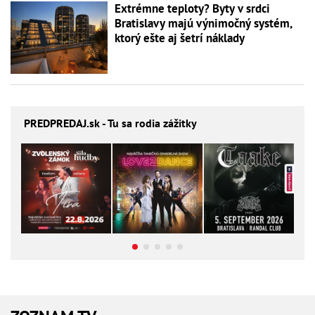
Extrémne teploty? Byty v srdci
Bratislavy majú výnimočný systém,
ktorý ešte aj šetrí náklady
PREDPREDAJ
.sk - Tu sa rodia zážitky