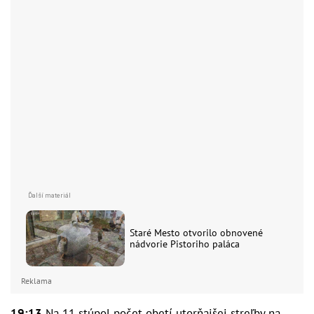
Staré Mesto otvorilo obnovené
nádvorie Pistoriho paláca
Reklama
19:13
Na 11 stúpol počet obetí utorňajšej streľby na