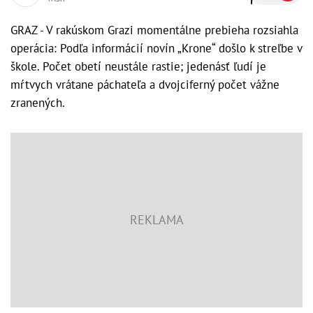
GRAZ - V rakúskom Grazi momentálne prebieha rozsiahla
operácia: Podľa informácií novín „Krone“ došlo k streľbe v
škole. Počet obetí neustále rastie; jedenásť ľudí je
mŕtvych vrátane páchateľa a dvojciferný počet vážne
zranených.