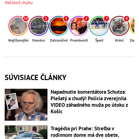
Nahlásiť chybu
16
2
3
2
7
4
Najčítanejšie
Domáce
Zahraničné
Prominenti
Šport
Krimi
Zaují
SÚVISIACE ČLÁNKY
Napadnutie komentátora Schutza:
Plešatý a chudý! Polícia zverejnila
VIDEO záhadného muža po útoku z
Košíc
Tragédia pri Prahe: Streľba v
rodinnom dome má dve obete,