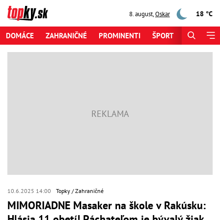
18 °C
8. august
,
Oskar
DOMÁCE
ZAHRANIČNÉ
PROMINENTI
ŠPORT
ZAUJÍMAV
10.6.2025 14:00
Topky
Zahraničné
MIMORIADNE Masaker na škole v Rakúsku:
Hlásia 11 obetí! Páchateľom je bývalý žiak