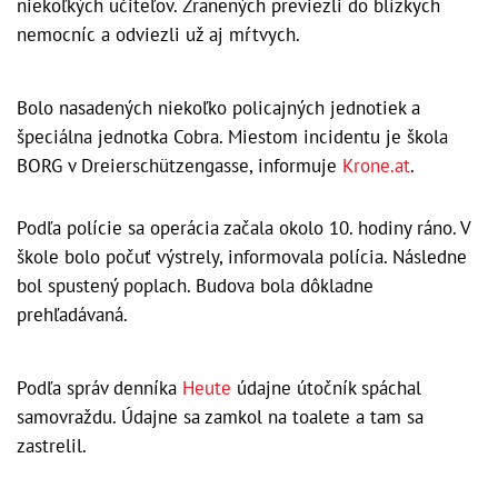
niekoľkých učiteľov. Zranených previezli do blízkych
nemocníc a odviezli už aj mŕtvych.
Bolo nasadených niekoľko policajných jednotiek a
špeciálna jednotka Cobra. Miestom incidentu je škola
BORG v Dreierschützengasse, informuje
Krone.at
.
Podľa polície sa operácia začala okolo 10. hodiny ráno. V
škole bolo počuť výstrely, informovala polícia. Následne
bol spustený poplach. Budova bola dôkladne
prehľadávaná.
Podľa správ denníka
Heute
údajne útočník spáchal
samovraždu. Údajne sa zamkol na toalete a tam sa
zastrelil.