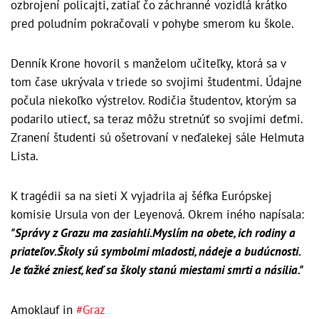
ozbrojení policajti, zatiaľ čo záchranné vozidlá krátko
pred poludním pokračovali v pohybe smerom ku škole.
Denník Krone hovoril s manželom učiteľky, ktorá sa v
tom čase ukrývala v triede so svojimi študentmi. Údajne
počula niekoľko výstrelov. Rodičia študentov, ktorým sa
podarilo utiecť, sa teraz môžu stretnúť so svojimi deťmi.
Zranení študenti sú ošetrovaní v neďalekej sále Helmuta
Lista.
K tragédii sa na sieti X vyjadrila aj šéfka Európskej
komisie Ursula von der Leyenová. Okrem iného napísala:
"Správy z Grazu ma zasiahli.Myslím na obete, ich rodiny a
priateľov.Školy sú symbolmi mladosti, nádeje a budúcnosti.
Je ťažké zniesť, keď sa školy stanú miestami smrti a násilia."
Amoklauf in
#Graz