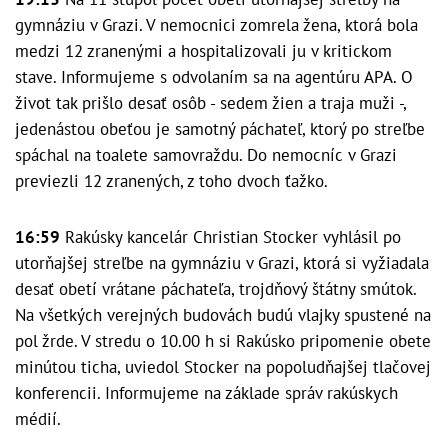
gymnáziu v Grazi. V nemocnici zomrela žena, ktorá bola
medzi 12 zranenými a hospitalizovali ju v kritickom
stave. Informujeme s odvolaním sa na agentúru APA. O
život tak prišlo desať osôb - sedem žien a traja muži -,
jedenástou obeťou je samotný páchateľ, ktorý po streľbe
spáchal na toalete samovraždu. Do nemocníc v Grazi
previezli 12 zranených, z toho dvoch ťažko.
16:59
Rakúsky kancelár Christian Stocker vyhlásil po
utorňajšej streľbe na gymnáziu v Grazi, ktorá si vyžiadala
desať obetí vrátane páchateľa, trojdňový štátny smútok.
Na všetkých verejných budovách budú vlajky spustené na
pol žrde. V stredu o 10.00 h si Rakúsko pripomenie obete
minútou ticha, uviedol Stocker na popoludňajšej tlačovej
konferencii. Informujeme na základe správ rakúskych
médií.