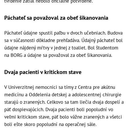
tvrdenie zatiaľ nebolo oficiálne potvrdené.
Páchateľ sa považoval za obeť šikanovania
Páchateľ údajne spustil paľbu v dvoch učebniach. Budova
sa v súčasnosti dôkladne prehľadáva. Údajný páchateľ bol
údajne nájdený mŕtvy v jednej z toaliet. Bol študentom
na BORG a údajne sa považoval za obeť šikanovania.
Dvaja pacienti v kritickom stave
V Univerzitnej nemocnici sa tímy z Centra pre akútnu
medicínu a Oddelenia detskej a adolescentnej chirurgie
starajú o zranených. Celkovo sa tam liečia dvaja dospelí a
päť dospievajúcich. Dvaja pacienti boli popoludní vo
veľmi kritickom stave, päť bolo vážne zranených a všetci
boli ešte skoro popoludní na operačnej sále.