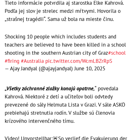
Tieto informácie potvrdila aj starostka Elke Kahrová.
Podľa jej slov je strelec medzi mŕtvymi. Hovorila o
„strašnej tragédii“. Sama už bola na mieste činu.
Shocking 10 people which includes students and
teachers are believed to have been killed in a school
shooting in the southern Austrian city of Graz
#school
#firing
#Australia
pic.twitter.com/WcmLBZrRpS
— Ajay Jandyal (@ajayjandyal)
June 10, 2025
„Všetky záchranné zložky konajú opatrne,
“ povedala
Kahrová. Niektoré z detí a učiteľov boli odvtedy
prevezené do sály Helmuta Lista v Grazi. V sále ASKÖ
prebiehajú stretnutia rodín. V službe sú členovia
krízového intervenčného tímu.
Video! Unvorstellbar:🚨So verlief die Evakuierung der