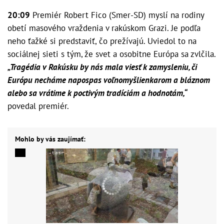
20:09
Premiér Robert Fico (Smer-SD) myslí na rodiny
obetí masového vraždenia v rakúskom Grazi. Je podľa
neho ťažké si predstaviť, čo prežívajú. Uviedol to na
sociálnej sieti s tým, že svet a osobitne Európa sa zvlčila.
„Tragédia v Rakúsku by nás mala viesť k zamysleniu, či
Európu necháme napospas voľnomyšlienkarom a bláznom
alebo sa vrátime k poctivým tradíciám a hodnotám,“
povedal premiér.
Mohlo by vás zaujímať: