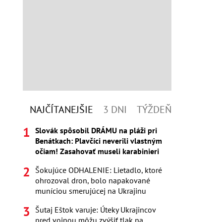
NAJČÍTANEJŠIE
3 DNI
TÝŽDEŇ
Slovák spôsobil DRÁMU na pláži pri
Benátkach: Plavčíci neverili vlastným
očiam! Zasahovať museli karabinieri
Šokujúce ODHALENIE: Lietadlo, ktoré
ohrozoval dron, bolo napakované
muníciou smerujúcej na Ukrajinu
Šutaj Eštok varuje: Úteky Ukrajincov
pred vojnou môžu zvýšiť tlak na