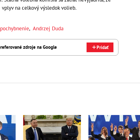
 vplyv na celkový výsledok volieb.
pochybnenie
,
Andrzej Duda
referované zdroje na Google
Pridať