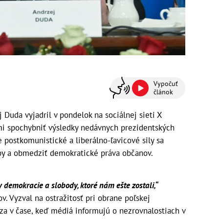
Vypočuť
článok
 Duda vyjadril v pondelok na sociálnej sieti X
 spochybniť výsledky nedávnych prezidentských
 postkomunistické a liberálno-ľavicové sily sa
ľby a obmedziť demokratické práva občanov.
 demokracie a slobody, ktoré nám ešte zostali,“
v. Vyzval na ostražitosť pri obrane poľskej
dza v čase, keď médiá informujú o nezrovnalostiach v