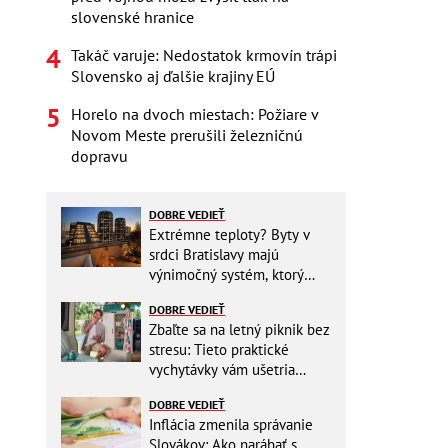
slovenské hranice
Takáč varuje: Nedostatok krmovín trápi
Slovensko aj ďalšie krajiny EÚ
Horelo na dvoch miestach: Požiare v
Novom Meste prerušili železničnú
dopravu
DOBRE VEDIEŤ
Extrémne teploty? Byty v
srdci Bratislavy majú
výnimočný systém, ktorý
ešte aj šetrí náklady
DOBRE VEDIEŤ
Zbaľte sa na letný piknik bez
stresu: Tieto praktické
vychytávky vám ušetria
miesto v batohu!
DOBRE VEDIEŤ
Inflácia zmenila správanie
Slovákov: Ako narábať s