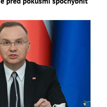
je pred pokusmi spochybniť