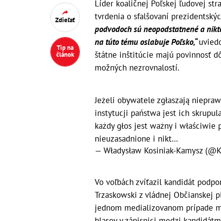
Líder koaličnej Poľskej ľudovej st
tvrdenia o sfalšovaní prezidentsk
Zdieľať
podvodoch sú neopodstatnené a nikto
na túto tému oslabuje Poľsko,“
uviedo
Tip na
štátne inštitúcie majú povinnosť d
článok
možných nezrovnalostí.
Jeżeli obywatele zgłaszają niepra
instytucji państwa jest ich skrupu
każdy głos jest ważny i właściwie 
nieuzasadnione i nikt…
— Władysław Kosiniak-Kamysz (@
Vo voľbách zvíťazil kandidát podpo
Trzaskowski z vládnej Občianskej p
jednom medializovanom prípade ma
hlasov v zápisnici medzi kandidátmi