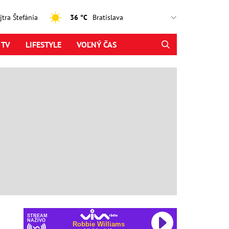
ajtra Štefánia
36 °C
 TV
LIFESTYLE
VOĽNÝ ČAS
STREAM
NAŽIVO
Robbie Williams