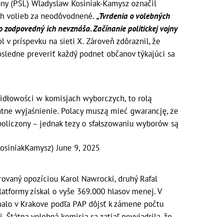
rany (PSL) Wladyslaw Kosiniak-Kamysz označil
ých volieb za neodôvodnené.
„Tvrdenia o volebných
 zodpovedný ich nevznáša. Začínanie politickej vojny
l v príspevku na sieti X. Zároveň zdôraznil, že
ôsledne preveriť každý podnet občanov týkajúci sa
widłowości w komisjach wyborczych, to rolą
latne wyjaśnienie. Polacy muszą mieć gwarancję, że
policzony – jednak tezy o sfałszowaniu wyborów są
KosiniakKamysz)
June 9, 2025
rovaný opozíciou Karol Nawrocki, druhý Rafal
latformy získal o vyše 369.000 hlasov menej. V
lo v Krakove podľa PAP dôjsť k zámene počtu
. Štátna volebná komisia sa zatiaľ nevyjadrila, že