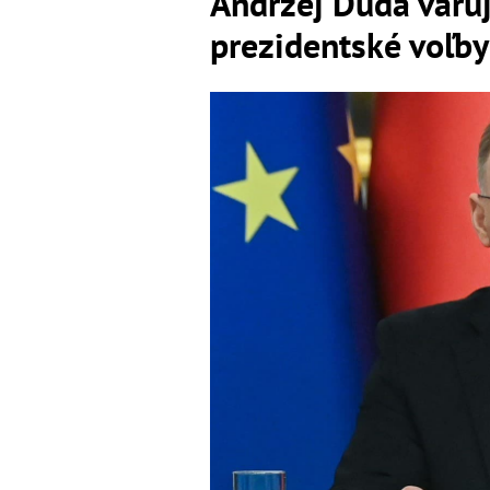
Andrzej Duda varu
prezidentské voľby