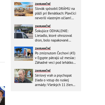
ZAHRANIČNÉ
Slovák spôsobil DRÁMU na
pláži pri Benátkach: Plavčíci
neverili vlastným očiam!
Zasahovať museli karabinieri
ZAHRANIČNÉ
Šokujúce ODHALENIE:
Lietadlo, ktoré ohrozoval
dron, bolo napakované
muníciou smerujúcej na
ZAHRANIČNÉ
Ukrajinu
Po zmiznutom Čechovi (45)
v Egypte pátrajú už mesiac:
Záhadné veci pod lehátkom,
stratené záznamy aj zmena
ZAHRANIČNÉ
vypovede
Sériový vrah a psychopat
žiada o vstup do ruskej
armády: Všetkých 11 žien
ZABIL rovnakým spôsobom!