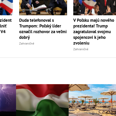
zident
Duda telefonoval s
V Poľsku majú nového
lniť
Trumpom: Poľský líder
prezidenta! Trump
 V4
označil rozhovor za veľmi
zagratuloval svojmu
dobrý
spojencovi k jeho
zvoleniu
Zahraničné
Zahraničné