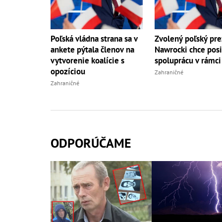
Poľská vládna strana sa v
Zvolený poľský pre
ankete pýtala členov na
Nawrocki chce posi
vytvorenie koalície s
spoluprácu v rámci
opozíciou
Zahraničné
Zahraničné
ODPORÚČAME