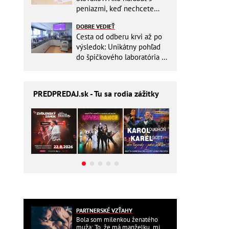
peniazmi, keď nechcete
zbytočne riskovať?
DOBRE VEDIEŤ
Cesta od odberu krvi až po
výsledok: Unikátny pohľad
do špičkového laboratória na
Slovensku
PREDPREDAJ
.sk - Tu sa rodia zážitky
PARTNERSKÉ VZŤAHY
Bola som milenkou ženatého
muža: To, že má manželku, mi