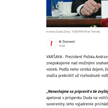
Andrzej Duda (Zdroj: TASR/PAP/Piotr Nowak)
© Zoznam/
TASR
VARŠAVA - Prezident Poľska Andrzej
znepokojenie nad možnými snahami
volieb. Podľa neho vzniká dojem, že
snažia prekrútiť už rozhodnuté vo
„Nenechajme sa pripraviť o tie zvyšky
apeloval v príspevku Duda na voličo
suverenity. Jeho vyjadrenie prichá