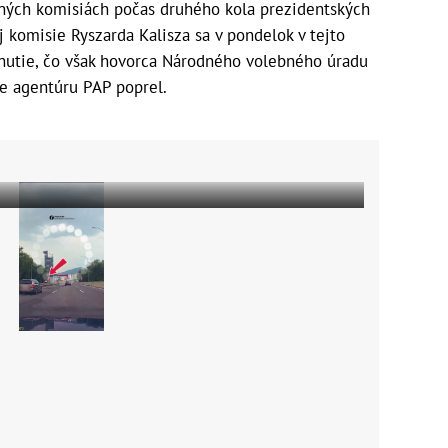
ebných komisiách počas druhého kola prezidentských
j komisie Ryszarda Kalisza sa v pondelok v tejto
nutie, čo však hovorca Národného volebného úradu
re agentúru PAP poprel.