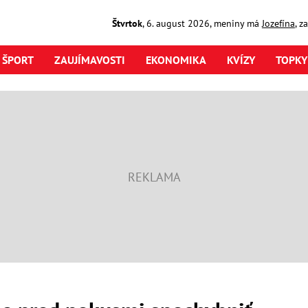
Štvrtok
,
6. august
2026
,
meniny má
Jozefína
, z
ŠPORT
ZAUJÍMAVOSTI
EKONOMIKA
KVÍZY
TOPKY