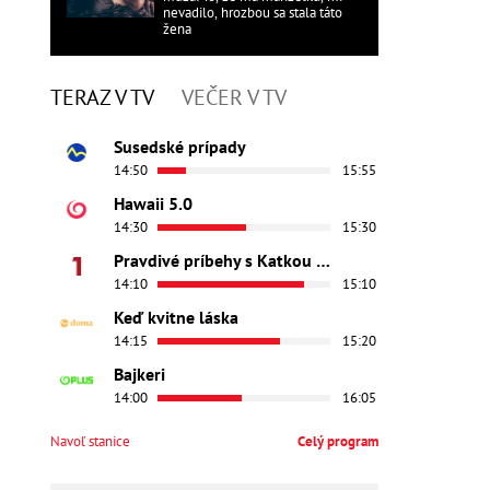
nevadilo, hrozbou sa stala táto
žena
TERAZ V TV
VEČER V TV
Susedské prípady
14:50
15:55
Hawaii 5.0
14:30
15:30
Pravdivé príbehy s Katkou Brychtovou
14:10
15:10
Keď kvitne láska
14:15
15:20
Bajkeri
14:00
16:05
Navoľ stanice
Celý program