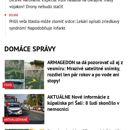
vojakov! Drony nebudú stačiť
05:00
Príliš veľa šťastia môže zlomiť srdce: Lekári opísali zriedkavý
syndróm! Napodobňuje infarkt
DOMÁCE SPRÁVY
ARMAGEDON sa dá pozorovať už aj z
vesmíru: Mrazivé satelitné snímky,
rozdiel len pár rokov a po vode ani
stopy!
FOTO
AKTUÁLNE Nové informácie z
kúpaliska pri Šali: 8 ľudí skončilo v
nemocnici
AKTUALIZOVANÉ