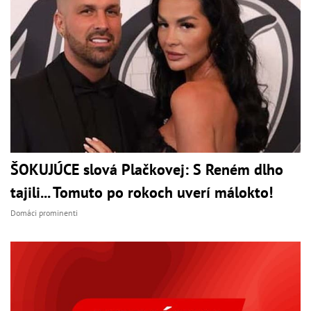
ŠOKUJÚCE slová Plačkovej: S Reném dlho
tajili... Tomuto po rokoch uverí málokto!
Domáci prominenti