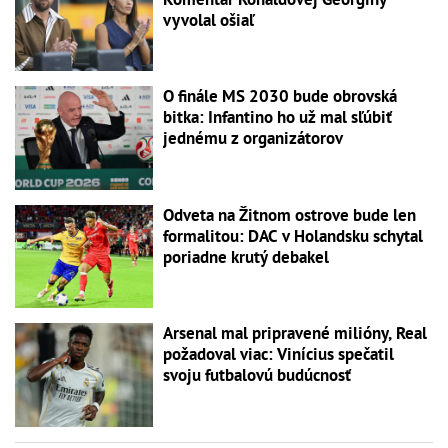
vyvolal ošiaľ
O finále MS 2030 bude obrovská
bitka: Infantino ho už mal sľúbiť
jednému z organizátorov
Odveta na Žitnom ostrove bude len
formalitou: DAC v Holandsku schytal
poriadne krutý debakel
Arsenal mal pripravené milióny, Real
požadoval viac: Vinícius spečatil
svoju futbalovú budúcnosť