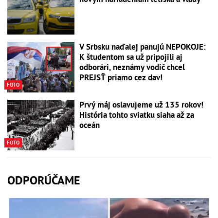
V Srbsku naďalej panujú NEPOKOJE:
K študentom sa už pripojili aj
odborári, neznámy vodič chcel
PREJSŤ priamo cez dav!
FOTO
Prvý máj oslavujeme už 135 rokov!
História tohto sviatku siaha až za
oceán
FOTO
ODPORÚČAME