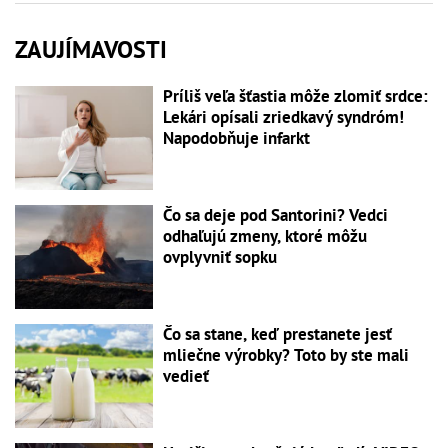
ZAUJÍMAVOSTI
Príliš veľa šťastia môže zlomiť srdce:
Lekári opísali zriedkavý syndróm!
Napodobňuje infarkt
Čo sa deje pod Santorini? Vedci
odhaľujú zmeny, ktoré môžu
ovplyvniť sopku
Čo sa stane, keď prestanete jesť
mliečne výrobky? Toto by ste mali
vedieť