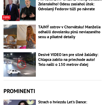
Zelenského! Odesu zasiahol útok:
Odvolaný Fedorov túži po návrate
FOTO
TAJNÝ ostrov v Chorvátsku! Manželia
odhalili dovolenku plnú neviazaného
sexu a pikatné detaily
Desivé VIDEO len pre silné žalúdky:
Chlapca zabilo na priechode auto!
Telo našli o 150 metrov ďalej
PROMINENTI
Strach o hviezdu Let's Dance: