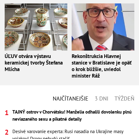
ÚĽUV otvára výstavu
Rekonštrukcia Hlavnej
keramickej tvorby Štefana
stanice v Bratislave je opäť
Mlícha
o krok bližšie, uviedol
minister Ráž
NAJČÍTANEJŠIE
3 DNI
TÝŽDEŇ
TAJNÝ ostrov v Chorvátsku! Manželia odhalili dovolenku plnú
neviazaného sexu a pikatné detaily
Desivé varovanie experta: Rusi nasadia na Ukrajine masy
vojakov! Drony nebudú stačiť