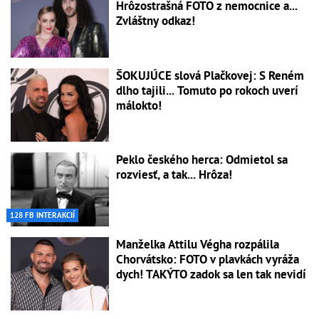
Hrôzostrašná FOTO z nemocnice a...
Zvláštny odkaz!
ŠOKUJÚCE slová Plačkovej: S Reném
dlho tajili... Tomuto po rokoch uverí
málokto!
Peklo českého herca: Odmietol sa
rozviesť, a tak... Hrôza!
128 FB INTERAKCIÍ
Manželka Attilu Végha rozpálila
Chorvátsko: FOTO v plavkách vyráža
dych! TAKÝTO zadok sa len tak nevidí