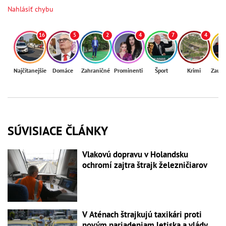
Nahlásiť chybu
16
5
2
4
7
4
Najčítanejšie
Domáce
Zahraničné
Prominenti
Šport
Krimi
Zaují
SÚVISIACE ČLÁNKY
Vlakovú dopravu v Holandsku
ochromí zajtra štrajk železničiarov
V Aténach štrajkujú taxikári proti
novým nariadeniam letiska a vlády