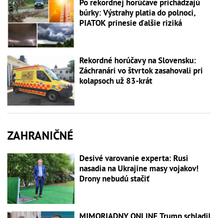
Po rekordnej horúčave prichádzajú
búrky: Výstrahy platia do polnoci,
PIATOK prinesie ďalšie riziká
Rekordné horúčavy na Slovensku:
Záchranári vo štvrtok zasahovali pri
kolapsoch už 83-krát
ZAHRANIČNÉ
Desivé varovanie experta: Rusi
nasadia na Ukrajine masy vojakov!
Drony nebudú stačiť
MIMORIADNY ONLINE Trump schladil