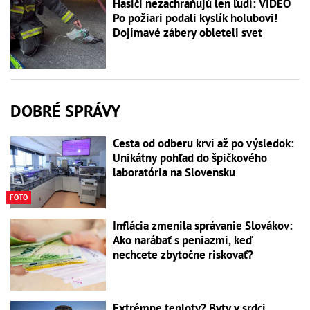
Hasiči nezachraňujú len ľudí: VIDEO
Po požiari podali kyslík holubovi!
Dojímavé zábery obleteli svet
DOBRÉ SPRÁVY
Cesta od odberu krvi až po výsledok:
Unikátny pohľad do špičkového
laboratória na Slovensku
FOTO
Inflácia zmenila správanie Slovákov:
Ako narábať s peniazmi, keď
nechcete zbytočne riskovať?
Extrémne teploty? Byty v srdci