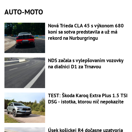
AUTO-MOTO
Nová Trieda CLA 45 s výkonom 680
koní sa sotva predstavila a už má
rekord na Nurburgringu
NDS začala s vylepšovaním vozovky
na diaľnici D1 za Trnavou
TEST: Škoda Karoq Extra Plus 1.5 TSI
DSG - istotka, ktorou nič nepokazíte
Úsek košickej R4 dočasne uzatvoria