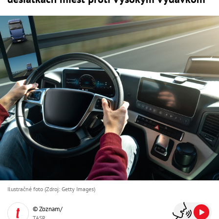
Ilustračné foto (Zdroj: Getty Images)
© Zoznam/
TASR