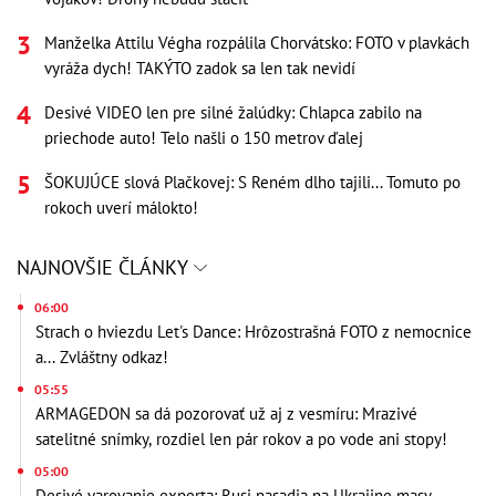
Manželka Attilu Végha rozpálila Chorvátsko: FOTO v plavkách
vyráža dych! TAKÝTO zadok sa len tak nevidí
Desivé VIDEO len pre silné žalúdky: Chlapca zabilo na
priechode auto! Telo našli o 150 metrov ďalej
ŠOKUJÚCE slová Plačkovej: S Reném dlho tajili... Tomuto po
rokoch uverí málokto!
NAJNOVŠIE ČLÁNKY
06:00
Strach o hviezdu Let's Dance: Hrôzostrašná FOTO z nemocnice
a... Zvláštny odkaz!
05:55
ARMAGEDON sa dá pozorovať už aj z vesmíru: Mrazivé
satelitné snímky, rozdiel len pár rokov a po vode ani stopy!
05:00
Desivé varovanie experta: Rusi nasadia na Ukrajine masy