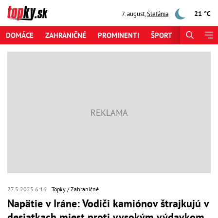
21 °C
7. august
,
Štefánia
DOMÁCE
ZAHRANIČNÉ
PROMINENTI
ŠPORT
ZAUJÍMAV
27.5.2025 6:16
Topky
Zahraničné
Napätie v Iráne: Vodiči kamiónov štrajkujú v
desiatkach miest proti vysokým výdavkom