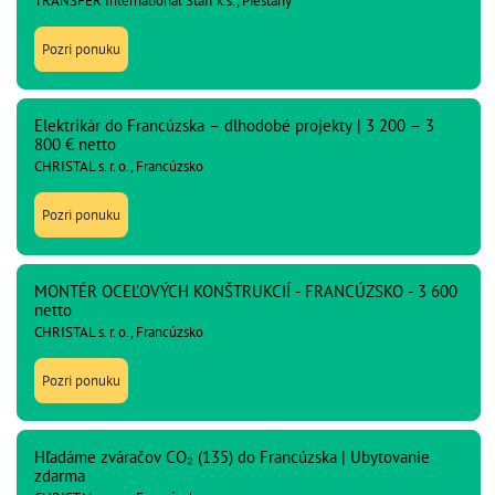
TRANSFER International Staff k.s., Piešťany
Pozri ponuku
Elektrikár do Francúzska – dlhodobé projekty | 3 200 – 3
800 € netto
CHRISTAL s. r. o., Francúzsko
Pozri ponuku
MONTÉR OCEĽOVÝCH KONŠTRUKCIÍ - FRANCÚZSKO - 3 600
netto
CHRISTAL s. r. o., Francúzsko
Pozri ponuku
Hľadáme zváračov CO₂ (135) do Francúzska | Ubytovanie
zdarma