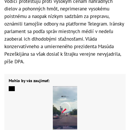
Vodiči protestujú proti vysokým cenám náhradných
dielov a pohonných hmôt, neprimerane vysokému
poistnému a naopak nízkym sadzbám za prepravu,
oznámili tamojšie odbory na platforme Telegram. Iránsky
parlament sa podľa správ miestnych médií v nedeľu
zaoberal ich dlhodobými sťažnosťami. Vláda
konzervatívneho a umierneného prezidenta Masúda
Pezeškijána sa však dosiaľ k štrajku verejne nevyjadrila,
píše DPA.
Mohlo by vás zaujímať: