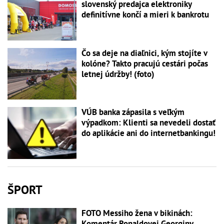
slovenský predajca elektroniky
definitívne končí a mieri k bankrotu
Čo sa deje na diaľnici, kým stojíte v
kolóne? Takto pracujú cestári počas
letnej údržby! (foto)
VÚB banka zápasila s veľkým
výpadkom: Klienti sa nevedeli dostať
do aplikácie ani do internetbankingu!
ŠPORT
FOTO Messiho žena v bikinách:
Komentár Ronaldovej Georginy