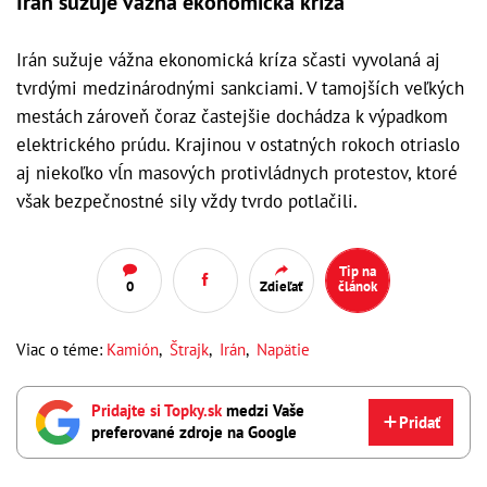
Irán sužuje vážna ekonomická kríza
Irán sužuje vážna ekonomická kríza sčasti vyvolaná aj
tvrdými medzinárodnými sankciami. V tamojších veľkých
mestách zároveň čoraz častejšie dochádza k výpadkom
elektrického prúdu. Krajinou v ostatných rokoch otriaslo
aj niekoľko vĺn masových protivládnych protestov, ktoré
však bezpečnostné sily vždy tvrdo potlačili.
Tip na
0
Zdieľať
článok
Viac o téme:
Kamión
,
Štrajk
,
Irán
,
Napätie
Pridajte si Topky.sk
medzi Vaše
Pridať
preferované zdroje na Google