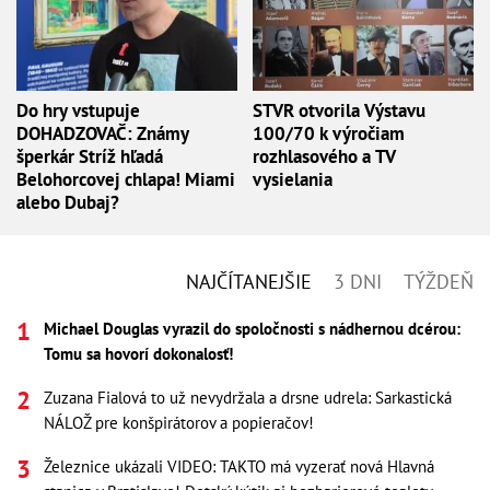
Do hry vstupuje
STVR otvorila Výstavu
DOHADZOVAČ: Známy
100/70 k výročiam
šperkár Stríž hľadá
rozhlasového a TV
Belohorcovej chlapa! Miami
vysielania
alebo Dubaj?
NAJČÍTANEJŠIE
3 DNI
TÝŽDEŇ
Michael Douglas vyrazil do spoločnosti s nádhernou dcérou:
Tomu sa hovorí dokonalosť!
Zuzana Fialová to už nevydržala a drsne udrela: Sarkastická
NÁLOŽ pre konšpirátorov a popieračov!
Železnice ukázali VIDEO: TAKTO má vyzerať nová Hlavná