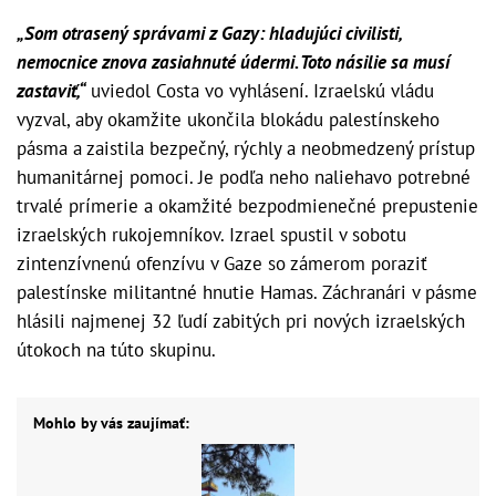
„Som otrasený správami z Gazy: hladujúci civilisti,
nemocnice znova zasiahnuté údermi. Toto násilie sa musí
zastaviť,“
uviedol Costa vo vyhlásení. Izraelskú vládu
vyzval, aby okamžite ukončila blokádu palestínskeho
pásma a zaistila bezpečný, rýchly a neobmedzený prístup
humanitárnej pomoci. Je podľa neho naliehavo potrebné
trvalé prímerie a okamžité bezpodmienečné prepustenie
izraelských rukojemníkov. Izrael spustil v sobotu
zintenzívnenú ofenzívu v Gaze so zámerom poraziť
palestínske militantné hnutie Hamas. Záchranári v pásme
hlásili najmenej 32 ľudí zabitých pri nových izraelských
útokoch na túto skupinu.
Mohlo by vás zaujímať: