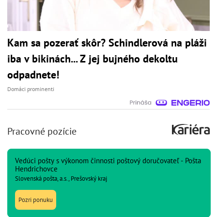
Kam sa pozerať skôr? Schindlerová na pláži
iba v bikinách... Z jej bujného dekoltu
odpadnete!
Domáci prominenti
Pracovné pozície
Vedúci pošty s výkonom činnosti poštový doručovateľ - Pošta
Hendrichovce
Slovenská pošta, a.s., Prešovský kraj
Pozri ponuku