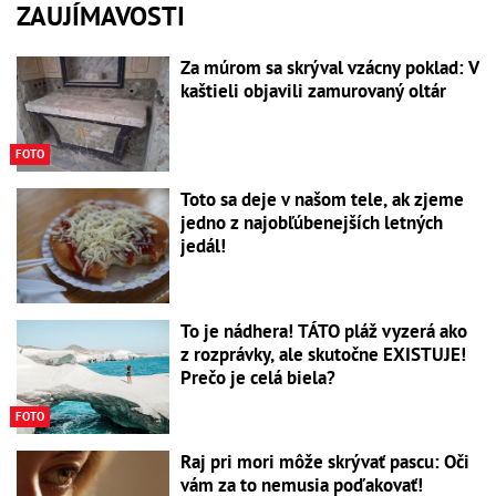
ZAUJÍMAVOSTI
Za múrom sa skrýval vzácny poklad: V
kaštieli objavili zamurovaný oltár
FOTO
Toto sa deje v našom tele, ak zjeme
jedno z najobľúbenejších letných
jedál!
To je nádhera! TÁTO pláž vyzerá ako
z rozprávky, ale skutočne EXISTUJE!
Prečo je celá biela?
FOTO
Raj pri mori môže skrývať pascu: Oči
vám za to nemusia poďakovať!