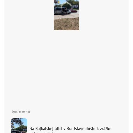
Na Bajkalskej ulici v Bratislave došlo k zrážke