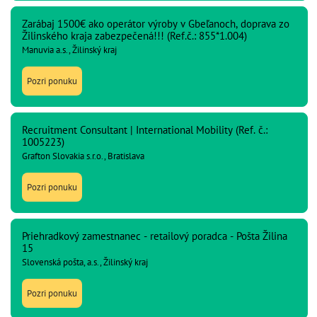
Zarábaj 1500€ ako operátor výroby v Gbeľanoch, doprava zo
Žilinského kraja zabezpečená!!! (Ref.č.: 855*1.004)
Manuvia a.s., Žilinský kraj
Pozri ponuku
Recruitment Consultant | International Mobility (Ref. č.:
1005223)
Grafton Slovakia s.r.o., Bratislava
Pozri ponuku
Priehradkový zamestnanec - retailový poradca - Pošta Žilina
15
Slovenská pošta, a.s., Žilinský kraj
Pozri ponuku