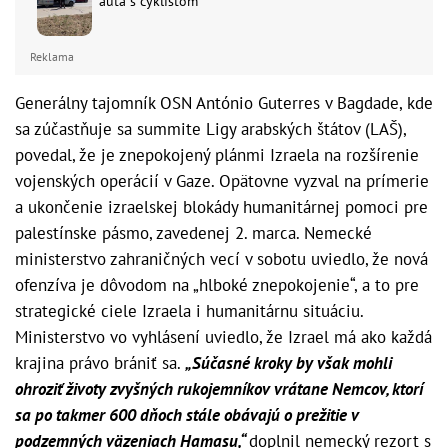
auta s cyklistom
Reklama
Generálny tajomník OSN António Guterres v Bagdade, kde
sa zúčastňuje sa summite Ligy arabských štátov (LAŠ),
povedal, že je znepokojený plánmi Izraela na rozšírenie
vojenských operácií v Gaze. Opätovne vyzval na prímerie
a ukončenie izraelskej blokády humanitárnej pomoci pre
palestínske pásmo, zavedenej 2. marca. Nemecké
ministerstvo zahraničných vecí v sobotu uviedlo, že nová
ofenzíva je dôvodom na „hlboké znepokojenie“, a to pre
strategické ciele Izraela i humanitárnu situáciu.
Ministerstvo vo vyhlásení uviedlo, že Izrael má ako každá
krajina právo brániť sa.
„Súčasné kroky by však mohli
ohroziť životy zvyšných rukojemníkov vrátane Nemcov, ktorí
sa po takmer 600 dňoch stále obávajú o prežitie v
podzemných väzeniach Hamasu,“
doplnil nemecký rezort s