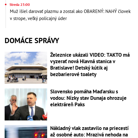
Streda 23:00
Muž išiel darovať plazmu a zostal ako OBARENÝ: NAHÝ človek
v strope, veľký policajný úder
DOMÁCE SPRÁVY
Železnice ukázali VIDEO: TAKTO má
vyzerať nová Hlavná stanica v
Bratislave! Detský kútik aj
bezbarierové toalety
Slovensko pomáha Maďarsku s
vodou: Nízky stav Dunaja ohrozuje
elektráreň Paks
Nákladný vlak zastavilo na priecestí
až osobné auto: Mrazivá nehoda na