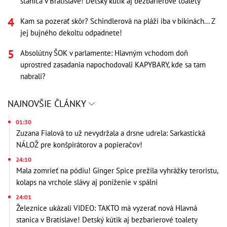
stanica v Bratislave! Detský kútik aj bezbarierové toalety
Kam sa pozerať skôr? Schindlerová na pláži iba v bikinách... Z
jej bujného dekoltu odpadnete!
Absolútny ŠOK v parlamente: Hlavným vchodom doň
uprostred zasadania napochodovali KAPYBARY, kde sa tam
nabrali?
NAJNOVŠIE ČLÁNKY
01:30
Zuzana Fialová to už nevydržala a drsne udrela: Sarkastická
NÁLOŽ pre konšpirátorov a popieračov!
24:10
Mala zomrieť na pódiu! Ginger Spice prežila vyhrážky teroristu,
kolaps na vrchole slávy aj poníženie v spálni
24:01
Železnice ukázali VIDEO: TAKTO má vyzerať nová Hlavná
stanica v Bratislave! Detský kútik aj bezbarierové toalety