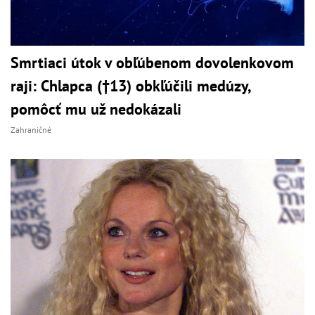
Smrtiaci útok v obľúbenom dovolenkovom
raji: Chlapca (†13) obkľúčili medúzy,
pomôcť mu už nedokázali
Zahraničné