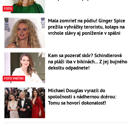
FOTO
Mala zomrieť na pódiu! Ginger Spice
prežila vyhrážky teroristu, kolaps na
vrchole slávy aj poníženie v spálni
Kam sa pozerať skôr? Schindlerová
na pláži iba v bikinách... Z jej bujného
dekoltu odpadnete!
FOTO VNÚTRI
Michael Douglas vyrazil do
spoločnosti s nádhernou dcérou:
Tomu sa hovorí dokonalosť!