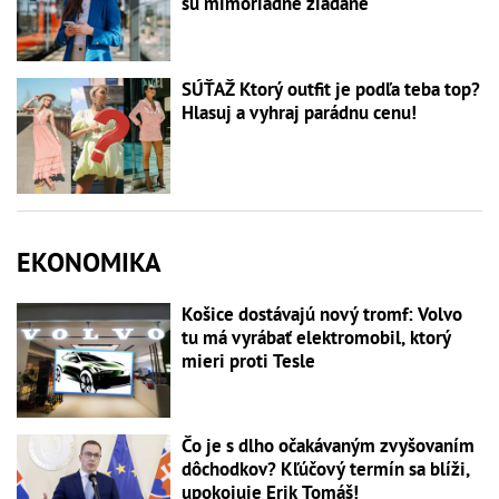
sú mimoriadne žiadané
SÚŤAŽ Ktorý outfit je podľa teba top?
Hlasuj a vyhraj parádnu cenu!
EKONOMIKA
Košice dostávajú nový tromf: Volvo
tu má vyrábať elektromobil, ktorý
mieri proti Tesle
Čo je s dlho očakávaným zvyšovaním
dôchodkov? Kľúčový termín sa blíži,
upokojuje Erik Tomáš!