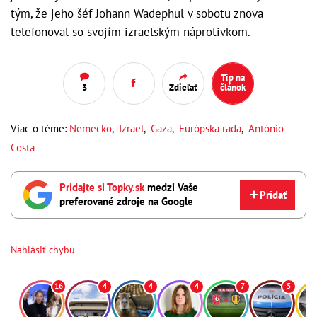
tým, že jeho šéf Johann Wadephul v sobotu znova
telefonoval so svojím izraelským náprotivkom.
Tip na
3
Zdieľať
článok
Viac o téme:
Nemecko
,
Izrael
,
Gaza
,
Európska rada
,
António
Costa
Pridajte si Topky.sk
medzi Vaše
Pridať
preferované zdroje na Google
Nahlásiť chybu
16
4
4
4
7
5