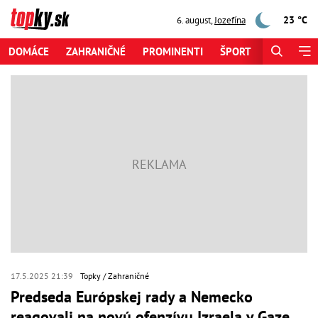
23 °C
6. august
,
Jozefína
DOMÁCE
ZAHRANIČNÉ
PROMINENTI
ŠPORT
ZAUJÍMAV
17.5.2025 21:39
Topky
Zahraničné
Predseda Európskej rady a Nemecko
reagovali na novú ofenzívu Izraela v Gaze