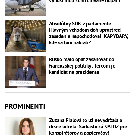
výbušninou kontrolovane odpálili
Absolútny ŠOK v parlamente:
Hlavným vchodom doň uprostred
zasadania napochodovali KAPYBARY,
kde sa tam nabrali?
Rusko malo opäť zasahovať do
francúzskej politiky: Terčom je
kandidát na prezidenta
PROMINENTI
Zuzana Fialová to už nevydržala a
drsne udrela: Sarkastická NÁLOŽ pre
konšpirátorov a popieračov!