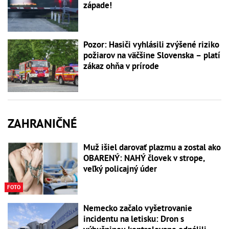
západe!
Pozor: Hasiči vyhlásili zvýšené riziko
požiarov na väčšine Slovenska – platí
zákaz ohňa v prírode
ZAHRANIČNÉ
Muž išiel darovať plazmu a zostal ako
OBARENÝ: NAHÝ človek v strope,
veľký policajný úder
FOTO
Nemecko začalo vyšetrovanie
incidentu na letisku: Dron s