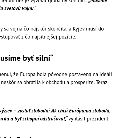
 cieľom nie je vyvolať globálny konflikt:
„Musíme
u svetovú vojnu.“
y sa vojna čo najskôr skončila, a Kyjev musí do
tupovať z čo najsilnejšej pozície.
síme byť silní“
enul, že Európa bola pôvodne postavená na ideáli
 neskôr sa obrátila k obchodu a prosperite. Teraz
 výziev – zostať slobodní. Ak chcú Európania slobodu,
aritu a byť schopní odstrašovať,“
vyhlásil prezident.