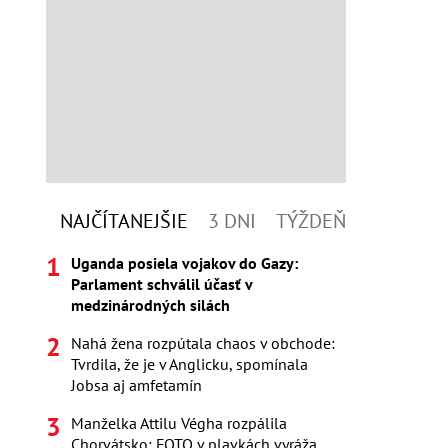
NAJČÍTANEJŠIE
3 DNI
TÝŽDEŇ
Uganda posiela vojakov do Gazy:
Parlament schválil účasť v
medzinárodných silách
Nahá žena rozpútala chaos v obchode:
Tvrdila, že je v Anglicku, spomínala
Jobsa aj amfetamín
Manželka Attilu Végha rozpálila
Chorvátsko: FOTO v plavkách vyráža