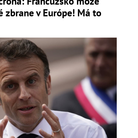
crona: Francúzsko môže
é zbrane v Európe! Má to