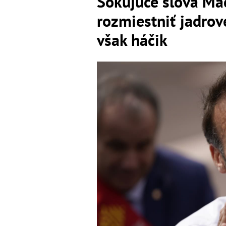
Šokujúce slová Ma
rozmiestniť jadrov
však háčik