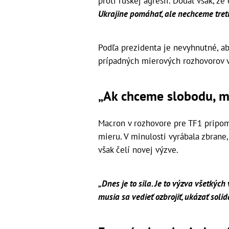
proti ruskej agresii. Dodal však, že
Ukrajine pomáhať, ale nechceme treti
Podľa prezidenta je nevyhnutné, ab
prípadných mierových rozhovorov vs
„Ak chceme slobodu, mu
Macron v rozhovore pre TF1 pripom
mieru. V minulosti vyrábala zbrane,
však čelí novej výzve.
„Dnes je to sila. Je to výzva všetkých
musia sa vedieť ozbrojiť, ukázať solid