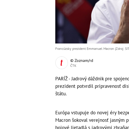
Francúzsky prezident Emmanuel Macron (Zdroj: SI
© Zoznam/rd
ČTK
PARÍŽ - Jadrový dáždnik pre spojen
prezident potvrdil pripravenosť d
štátu.
Európa vstupuje do novej éry bezp
Macron šokoval verejnosť jasným po
bojové lietadlá s jadrovými zbraňa