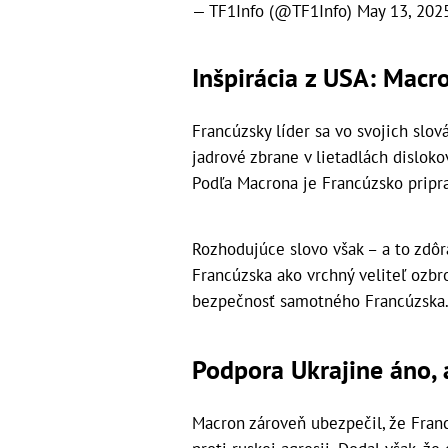
— TF1Info (@TF1Info)
May 13, 202
Inšpirácia z USA: Macr
Francúzsky líder sa vo svojich slov
jadrové zbrane v lietadlách dislok
Podľa Macrona je Francúzsko priprav
Rozhodujúce slovo však – a to zdô
Francúzska ako vrchný veliteľ ozbro
bezpečnosť samotného Francúzska
Podpora Ukrajine áno, a
Macron zároveň ubezpečil, že Fran