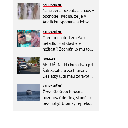
ZAHRANIČNÉ
Nahá žena rozpútala chaos v
obchode: Tvrdila, že je v
Anglicku, spomínala Jobsa aj
amfetamín
ZAHRANIČNÉ
Otec troch detí zmeškal
lietadlo: Mal šťastie v
nešťastí! Zachránilo mu to
život
DOMÁCE
AKTUÁLNE Na kúpalisku pri
Šali zasahujú záchranári:
Desiatky ľudí mali zdravotné
ťažkosti!
ZAHRANIČNÉ
Žena išla šnorchlovať a
pozorovať delfíny, skončila
bez nohy! Úlomky jej tela
zostali v mori