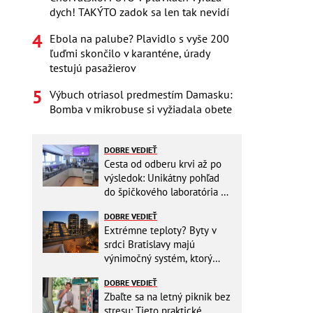
dych! TAKÝTO zadok sa len tak nevidí
Ebola na palube? Plavidlo s vyše 200
ľuďmi skončilo v karanténe, úrady
testujú pasažierov
Výbuch otriasol predmestím Damasku:
Bomba v mikrobuse si vyžiadala obete
DOBRE VEDIEŤ
Cesta od odberu krvi až po
výsledok: Unikátny pohľad
do špičkového laboratória na
Slovensku
DOBRE VEDIEŤ
Extrémne teploty? Byty v
srdci Bratislavy majú
výnimočný systém, ktorý
ešte aj šetrí náklady
DOBRE VEDIEŤ
Zbaľte sa na letný piknik bez
stresu: Tieto praktické