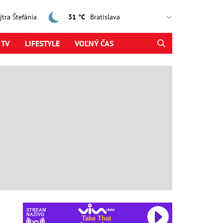
ajtra Štefánia
31 °C
 TV
LIFESTYLE
VOĽNÝ ČAS
STREAM
NAŽIVO
Take That