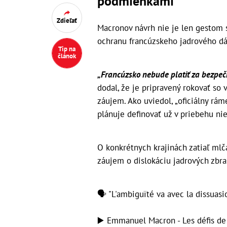
podmienkami
Zdieľať
Macronov návrh nie je len gestom so
ochranu francúzskeho jadrového dáž
Tip na
článok
„Francúzsko nebude platiť za bezpeč
dodal, že je pripravený rokovať so 
záujem. Ako uviedol, „oficiálny rá
plánuje definovať už v priebehu ni
O konkrétnych krajinách zatiaľ mlča
záujem o dislokáciu jadrových zbra
🗣️ "L'ambiguïté va avec la dissua
▶️ Emmanuel Macron - Les défis de