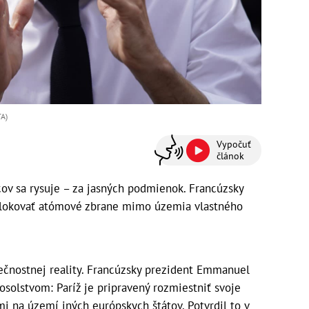
TA)
Vypočuť
článok
cov sa rysuje – za jasných podmienok. Francúzsky
islokovať atómové zbrane mimo územia vlastného
ečnostnej reality. Francúzsky prezident Emmanuel
solstvom: Paríž je pripravený rozmiestniť svoje
mi na území iných európskych štátov. Potvrdil to v