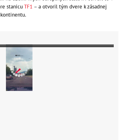
re stanicu
TF1
– a otvoril tým dvere k zásadnej
kontinentu.