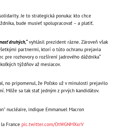
lidarity. Je to strategická ponuka: kto chce
dnika, bude musieť spolupracovať – a platiť.
nosť druhých,“
vyhlásil prezident rázne. Zároveň však
všetkými partnermi, ktorí o túto ochranu prejavia
mec pre rozhovory o rozšírení jadrového dáždnika“
ekoľkých týždňov až mesiacov.
l, no pripomenul, že Poľsko už v minulosti prejavilo
ní. Môže sa tak stať jedným z prvých kandidátov.
sion" nucléaire, indique Emmanuel Macron
 la France
pic.twitter.com/OtWGNMXxrV