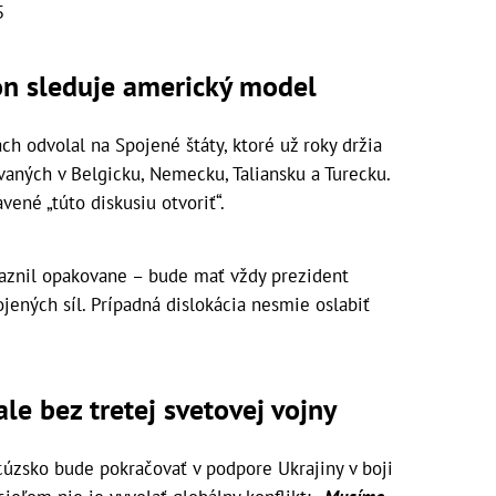
5
on sleduje americký model
ách odvolal na Spojené štáty, ktoré už roky držia
ovaných v Belgicku, Nemecku, Taliansku a Turecku.
ené „túto diskusiu otvoriť“.
raznil opakovane – bude mať vždy prezident
jených síl. Prípadná dislokácia nesmie oslabiť
.
le bez tretej svetovej vojny
cúzsko bude pokračovať v podpore Ukrajiny v boji