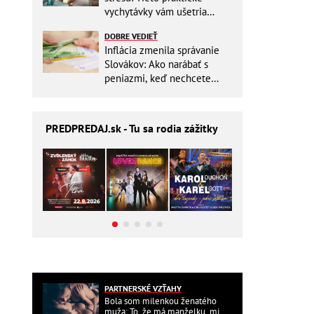
vychytávky vám ušetria
miesto v batohu!
DOBRE VEDIEŤ
Inflácia zmenila správanie
Slovákov: Ako narábať s
peniazmi, keď nechcete
zbytočne riskovať?
PREDPREDAJ
.sk - Tu sa rodia zážitky
PARTNERSKÉ VZŤAHY
Bola som milenkou ženatého
muža: To, že má manželku, mi