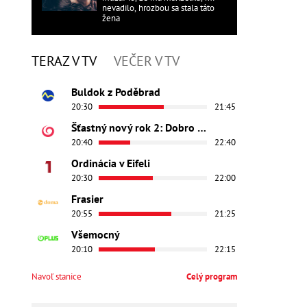
nevadilo, hrozbou sa stala táto
žena
TERAZ V TV
VEČER V TV
Buldok z Poděbrad
20:30
21:45
Šťastný nový rok 2: Dobro došli
20:40
22:40
Ordinácia v Eifeli
20:30
22:00
Frasier
20:55
21:25
Všemocný
20:10
22:15
Navoľ stanice
Celý program