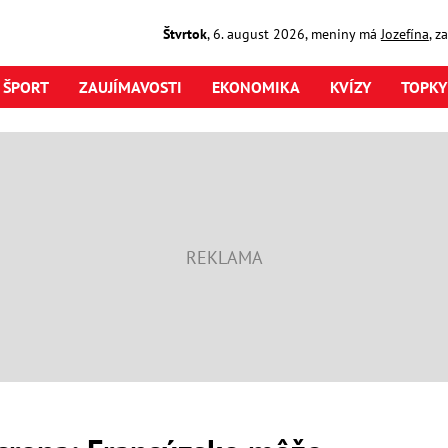
Štvrtok
,
6. august
2026
,
meniny má
Jozefína
, z
ŠPORT
ZAUJÍMAVOSTI
EKONOMIKA
KVÍZY
TOPKY