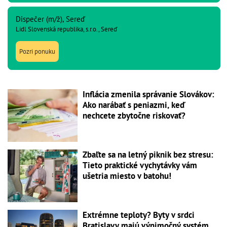
Dispečer (m/ž), Sereď
Lidl Slovenská republika, s.r.o., Sereď
Pozri ponuku
Inflácia zmenila správanie Slovákov:
Ako narábať s peniazmi, keď
nechcete zbytočne riskovať?
Zbaľte sa na letný piknik bez stresu:
Tieto praktické vychytávky vám
ušetria miesto v batohu!
Extrémne teploty? Byty v srdci
Bratislavy majú výnimočný systém,