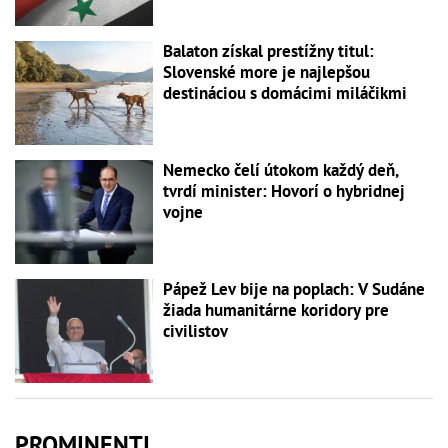
Balaton získal prestížny titul:
Slovenské more je najlepšou
destináciou s domácimi miláčikmi
Nemecko čelí útokom každý deň,
tvrdí minister: Hovorí o hybridnej
vojne
Pápež Lev bije na poplach: V Sudáne
žiada humanitárne koridory pre
civilistov
PROMINENTI