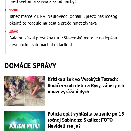
pred svetom a skrývala sa od hanby!
15:00
Tanec máme v DNA: Neurovedci odhalili, prečo náš mozog
okamžite reaguje na beat a prečo hmat zlyháva
15:00
Balaton získal prestížny titul: Slovenské more je najlepšou
destináciou s domácimi miláčikmi
DOMÁCE SPRÁVY
Kritika a šok vo Vysokých Tatrách:
Rodičia vzali deti na Rysy, zábery ich
obuvi vyrážajú dych
Polícia opäť vyhlásila pátranie po 15-
ročnej Sabine zo Skalice: FOTO
Nevideli ste ju?