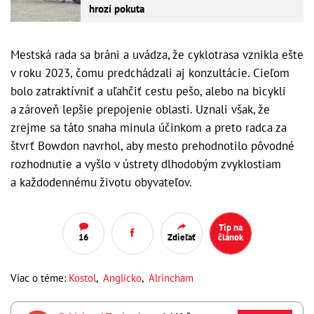
hrozí pokuta
Mestská rada sa bráni a uvádza, že cyklotrasa vznikla ešte
v roku 2023, čomu predchádzali aj konzultácie. Cieľom
bolo zatraktívniť a uľahčiť cestu pešo, alebo na bicykli
a zároveň lepšie prepojenie oblasti. Uznali však, že
zrejme sa táto snaha minula účinkom a preto radca za
štvrť Bowdon navrhol, aby mesto prehodnotilo pôvodné
rozhodnutie a vyšlo v ústrety dlhodobým zvyklostiam
a každodennému životu obyvateľov.
Tip na
16
Zdieľať
článok
Viac o téme:
Kostol
,
Anglicko
,
Alrincham