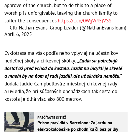
approve of the church, but to do this to a place of
worship is unforgivable, leaving the church family to
suffer the consequences.
https://t.co/0WgW45jVSS
— Cllr Nathan Evans, Group Leader (@NathanEvansTeam)
April 6, 2025
Cyklotrasa má však podľa neho vplyv aj na účastníkov
nedeľnej školy a cirkevnej škôlky.
„Ľudia sa potrebujú
dostať až pred vchod do kostola. Jazdiť na bicykli je skvelé
a mnohí by na ňom aj radi jazdili, ale už skrátka nemôžu,“
dodala Jackie Campbellová z miestnej cirkevnej rady
a uviedla, že pri súčasných obchádzkach tak cesta do
kostola je dlhá viac ako 800 metrov.
PREČÍTAJTE SI TIEŽ
Prísne pravidlá v Barcelone: Za jazdu na
elektrokolobežke po chodníku či bez prilby