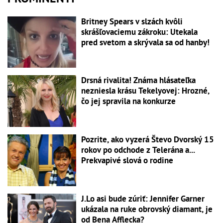
Britney Spears v slzách kvôli
skrášľovaciemu zákroku: Utekala
pred svetom a skrývala sa od hanby!
Drsná rivalita! Známa hlásateľka
nezniesla krásu Tekelyovej: Hrozné,
čo jej spravila na konkurze
Pozrite, ako vyzerá Števo Dvorský 15
rokov po odchode z Telerána a...
Prekvapivé slová o rodine
J.Lo asi bude zúriť: Jennifer Garner
ukázala na ruke obrovský diamant, je
od Bena Afflecka?