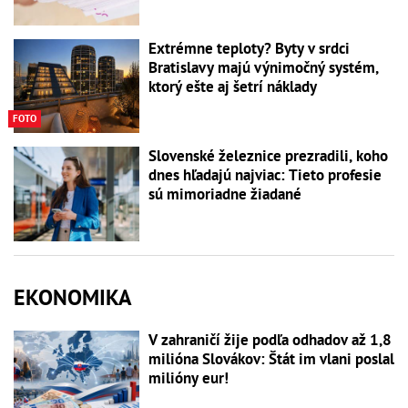
Extrémne teploty? Byty v srdci
Bratislavy majú výnimočný systém,
ktorý ešte aj šetrí náklady
FOTO
Slovenské železnice prezradili, koho
dnes hľadajú najviac: Tieto profesie
sú mimoriadne žiadané
EKONOMIKA
V zahraničí žije podľa odhadov až 1,8
milióna Slovákov: Štát im vlani poslal
milióny eur!