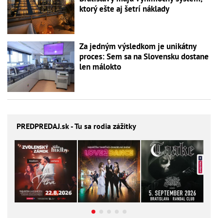
ktorý ešte aj šetrí náklady
Za jedným výsledkom je unikátny
proces: Sem sa na Slovensku dostane
len málokto
PREDPREDAJ
.sk - Tu sa rodia zážitky