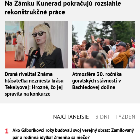
Na Zámku Kunerad pokračujú rozsiahle
rekonštrukčné práce
Drsná rivalita! Známa
Atmosféra 30. ročníka
hlásateľka nezniesla krásu
goralských slávností v
Tekelyovej: Hrozné, čo jej
Bachledovej doline
spravila na konkurze
NAJČÍTANEJŠIE
3 DNI
TÝŽDEŇ
Ako Gáboríkovci roky budovali svoj verejný obraz: Zamilovaný
pár a rodinná idylka! Zmenilo sa niečo?