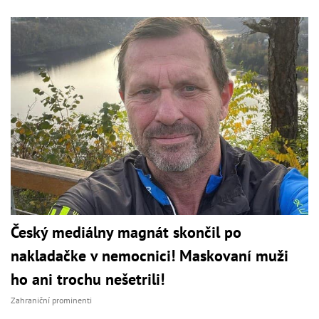
Český mediálny magnát skončil po
nakladačke v nemocnici! Maskovaní muži
ho ani trochu nešetrili!
Zahraniční prominenti