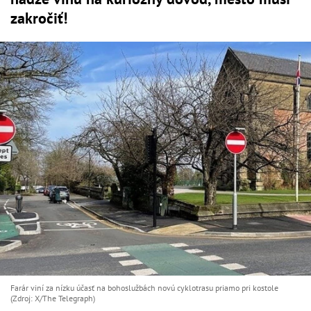
zakročiť!
Farár viní za nízku účasť na bohoslužbách novú cyklotrasu priamo pri kostole
(Zdroj: X/The Telegraph)