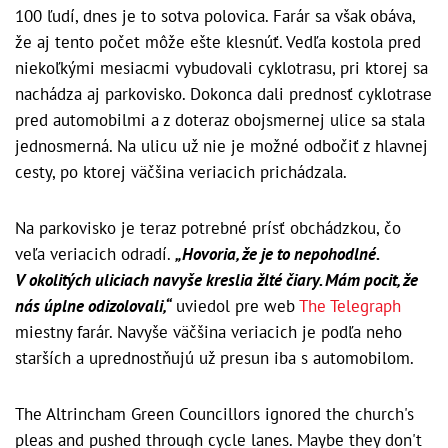
100 ľudí, dnes je to sotva polovica. Farár sa však obáva,
že aj tento počet môže ešte klesnúť. Vedľa kostola pred
niekoľkými mesiacmi vybudovali cyklotrasu, pri ktorej sa
nachádza aj parkovisko. Dokonca dali prednosť cyklotrase
pred automobilmi a z doteraz obojsmernej ulice sa stala
jednosmerná. Na ulicu už nie je možné odbočiť z hlavnej
cesty, po ktorej väčšina veriacich prichádzala.
Na parkovisko je teraz potrebné prísť obchádzkou, čo
veľa veriacich odradí.
„Hovoria, že je to nepohodlné.
V okolitých uliciach navyše kreslia žlté čiary. Mám pocit, že
nás úplne odizolovali,“
uviedol pre web
The Telegraph
miestny farár. Navyše väčšina veriacich je podľa neho
starších a uprednostňujú už presun iba s automobilom.
The Altrincham Green Councillors ignored the church's
pleas and pushed through cycle lanes. Maybe they don't