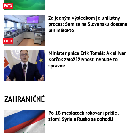
FOTO
Za jedným výsledkom je unikátny
proces: Sem sa na Slovensku dostane
len málokto
FOTO
Minister práce Erik Tomáš: Ak si Ivan
Korčok založí živnosť, nebude to
správne
ZAHRANIČNÉ
Po 18 mesiacoch rokovaní prišiel
zlom! Sýria a Rusko sa dohodli