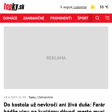
33 °C
9. august
,
Ľubomíra
DOMÁCE
ZAHRANIČNÉ
PROMINENTI
ŠPORT
ZAUJÍMAV
19.4.2025 21:59
Topky
Zahraničné
Do kostola už nevkročí ani živá duša: Farár
hádže vinu na kuriózny dôvod, mesto musí