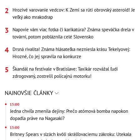
Hrozivé varovanie vedcov: K Zemi sa rúti obrovský asteroid! Je
veľký ako mrakodrap
Napovie vám viac fotka či karikatúra? Známa speváčka drela v
továrni, potom pobláznila celé Slovensko
Drsná rivalita! Známa hlásateľka nezniesla krásu Tekelyovej:
Hrozné, čo jej spravila na konkurze
Škandál na festivale v Bratislave: Taxikár rozvážal ľudí
zdrogovaný, zostrelil policajnú motorku!
NAJNOVŠIE ČLÁNKY
15:00
Jedna chvíľa zmenila dejiny: Prečo atómová bomba napokon
dopadla práve na Nagasaki?
15:00
Britney Spears v slzách kvôli skrášľovaciemu zákroku: Utekala