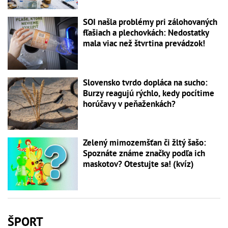
SOI našla problémy pri zálohovaných
fľašiach a plechovkách: Nedostatky
mala viac než štvrtina prevádzok!
Slovensko tvrdo dopláca na sucho:
Burzy reagujú rýchlo, kedy pocítime
horúčavy v peňaženkách?
Zelený mimozemšťan či žltý šašo:
Spoznáte známe značky podľa ich
maskotov? Otestujte sa! (kvíz)
ŠPORT