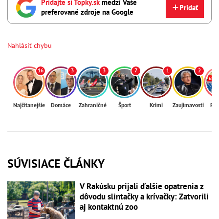
Pridajte si Topky.sk
medzi Vaše
Pridať
preferované zdroje na Google
Nahlásiť chybu
16
3
3
7
1
2
Najčítanejšie
Domáce
Zahraničné
Šport
Krimi
Zaujímavosti
Reg
SÚVISIACE ČLÁNKY
V Rakúsku prijali ďalšie opatrenia z
dôvodu slintačky a krívačky: Zatvorili
aj kontaktnú zoo