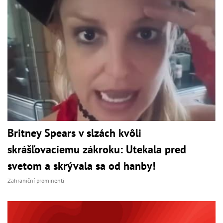
Britney Spears v slzách kvôli
skrášľovaciemu zákroku: Utekala pred
svetom a skrývala sa od hanby!
Zahraniční prominenti