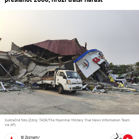
Ilustračné foto (Zdroj: TASR/The Myanmar Military True News Information Team
via AP)
© Zoznam/