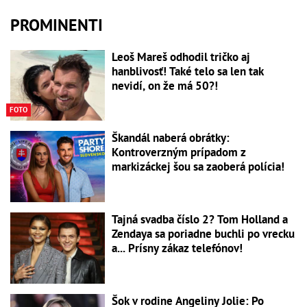
PROMINENTI
Leoš Mareš odhodil tričko aj
hanblivosť! Také telo sa len tak
nevidí, on že má 50?!
FOTO
Škandál naberá obrátky:
Kontroverzným prípadom z
markizáckej šou sa zaoberá polícia!
Tajná svadba číslo 2? Tom Holland a
Zendaya sa poriadne buchli po vrecku
a... Prísny zákaz telefónov!
Šok v rodine Angeliny Jolie: Po