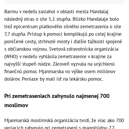
Barmu v nedeľu zasiahol v oblasti mesta Mandalaj
následný otras o sile 5,1 stupňa. Blízko Mandalaje bolo
tiež epicentrum piatkového silného zemetrasenia o sile
7,7 stupňa. Prístup k pomoci komplikujú po celej krajine
poničené cesty, strhnuté mosty i ďalšie ťažkosti spojené
s občianskou vojnou. Svetová zdravotnícka organizácia
(WHO) v nedeľu vyhlásila zemetrasenie v krajine za
najvyšší stupeň núdze. Zároveň vyzvala na urýchlenú
finančnú pomoc Mjanmarska vo výške osem miliónov
dolárov. Peniaze by mali ísť na lekársku pomoc.
Pri zemetraseniach zahynulo najmenej 700
moslimov
Mjanmarská moslimská organizácia tvrdí, že viac ako 700
veriacich zahynulo pri zemetrasení s magnitúdou 7,7,