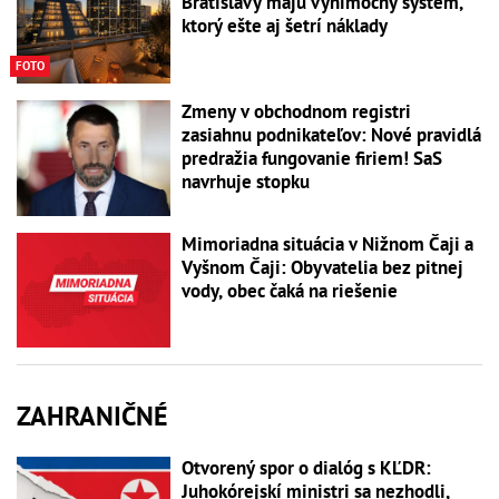
Bratislavy majú výnimočný systém,
ktorý ešte aj šetrí náklady
FOTO
Zmeny v obchodnom registri
zasiahnu podnikateľov: Nové pravidlá
predražia fungovanie firiem! SaS
navrhuje stopku
Mimoriadna situácia v Nižnom Čaji a
Vyšnom Čaji: Obyvatelia bez pitnej
vody, obec čaká na riešenie
ZAHRANIČNÉ
Otvorený spor o dialóg s KĽDR:
Juhokórejskí ministri sa nezhodli,