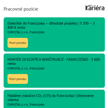
Pracovné pozície
Elektrikár do Francúzska – dlhodobé projekty | 3 200 – 3
800 € netto
CHRISTAL s. r. o., Francúzsko
Pozri ponuku
MONTÉR OCEĽOVÝCH KONŠTRUKCIÍ - FRANCÚZSKO - 3 600
netto
CHRISTAL s. r. o., Francúzsko
Pozri ponuku
Hľadáme zváračov CO₂ (135) do Francúzska | Ubytovanie
zdarma
CHRISTAL s. r. o., Francúzsko