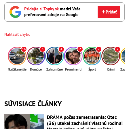
Pridajte si Topky.sk
medzi Vaše
Pridať
preferované zdroje na Google
Nahlásiť chybu
16
5
4
2
7
2
Najčítanejšie
Domáce
Zahraničné
Prominenti
Šport
Krimi
Zaují
SÚVISIACE ČLÁNKY
DRÁMA počas zemetrasenia: Otec
(36) utekal zachrániť vlastnú rodinu!