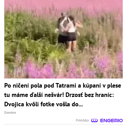
Po ničení pola pod Tatrami a kúpaní v plese
tu máme ďalší nešvár! Drzosť bez hraníc:
Dvojica kvôli fotke vošla do...
Domáce