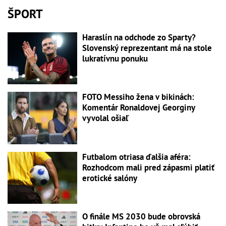
ŠPORT
Haraslín na odchode zo Sparty?
Slovenský reprezentant má na stole
lukratívnu ponuku
FOTO Messiho žena v bikinách:
Komentár Ronaldovej Georginy
vyvolal ošiaľ
Futbalom otriasa ďalšia aféra:
Rozhodcom mali pred zápasmi platiť
erotické salóny
O finále MS 2030 bude obrovská