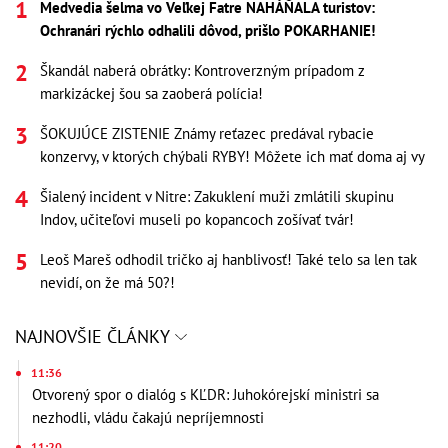
Medvedia šelma vo Veľkej Fatre NAHÁŇALA turistov:
Ochranári rýchlo odhalili dôvod, prišlo POKARHANIE!
Škandál naberá obrátky: Kontroverzným prípadom z
markizáckej šou sa zaoberá polícia!
ŠOKUJÚCE ZISTENIE Známy reťazec predával rybacie
konzervy, v ktorých chýbali RYBY! Môžete ich mať doma aj vy
Šialený incident v Nitre: Zakuklení muži zmlátili skupinu
Indov, učiteľovi museli po kopancoch zošívať tvár!
Leoš Mareš odhodil tričko aj hanblivosť! Také telo sa len tak
nevidí, on že má 50?!
NAJNOVŠIE ČLÁNKY
11:36
Otvorený spor o dialóg s KĽDR: Juhokórejskí ministri sa
nezhodli, vládu čakajú nepríjemnosti
11:20