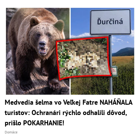
Medvedia šelma vo Veľkej Fatre NAHÁŇALA
turistov: Ochranári rýchlo odhalili dôvod,
prišlo POKARHANIE!
Domáce