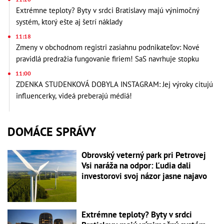
Extrémne teploty? Byty v srdci Bratislavy majú výnimočný
systém, ktorý ešte aj šetrí náklady
11:18
Zmeny v obchodnom registri zasiahnu podnikateľov: Nové
pravidlá predražia fungovanie firiem! SaS navrhuje stopku
11:00
ZDENKA STUDENKOVÁ DOBYLA INSTAGRAM: Jej výroky citujú
influencerky, videá preberajú médiá!
DOMÁCE SPRÁVY
Obrovský veterný park pri Petrovej
Vsi naráža na odpor: Ľudia dali
investorovi svoj názor jasne najavo
Extrémne teploty? Byty v srdci