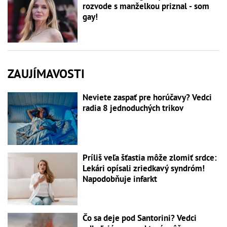
rozvode s manželkou priznal - som
gay!
ZAUJÍMAVOSTI
Neviete zaspať pre horúčavy? Vedci
radia 8 jednoduchých trikov
Príliš veľa šťastia môže zlomiť srdce:
Lekári opísali zriedkavý syndróm!
Napodobňuje infarkt
Čo sa deje pod Santorini? Vedci