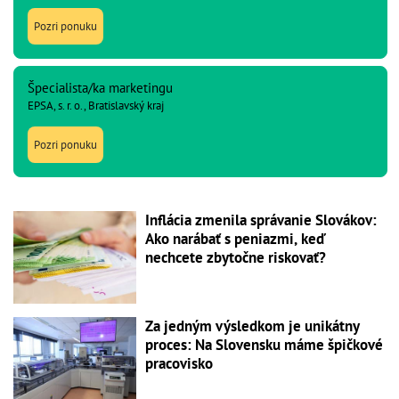
Pozri ponuku
Špecialista/ka marketingu
EPSA, s. r. o., Bratislavský kraj
Pozri ponuku
Inflácia zmenila správanie Slovákov:
Ako narábať s peniazmi, keď
nechcete zbytočne riskovať?
Za jedným výsledkom je unikátny
proces: Na Slovensku máme špičkové
pracovisko