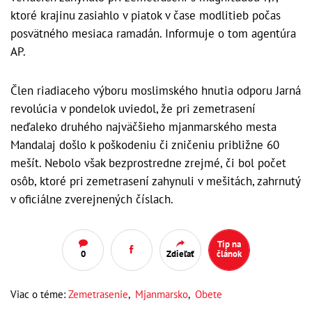
ktoré krajinu zasiahlo v piatok v čase modlitieb počas
posvätného mesiaca ramadán. Informuje o tom agentúra
AP.
Člen riadiaceho výboru moslimského hnutia odporu Jarná
revolúcia v pondelok uviedol, že pri zemetrasení
neďaleko druhého najväčšieho mjanmarského mesta
Mandalaj došlo k poškodeniu či zničeniu približne 60
mešít. Nebolo však bezprostredne zrejmé, či bol počet
osôb, ktoré pri zemetrasení zahynuli v mešitách, zahrnutý
v oficiálne zverejnených číslach.
Tip na
0
Zdieľať
článok
Viac o téme:
Zemetrasenie
,
Mjanmarsko
,
Obete