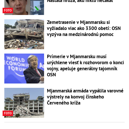
Nastala hrôza, akú nikto nečakal
FOTO
Zemetrasenie v Mjanmarsku si
vyžiadalo viac ako 3300 obetí: OSN
vyzýva na medzinárodnú pomoc
Prímerie v Mjanmarsku musí
urýchlene viesť k rozhovorom o konci
vojny, apeluje generálny tajomník
OSN
Mjanmarská armáda vypálila varovné
výstrely na konvoj čínskeho
Červeného kríža
FOTO