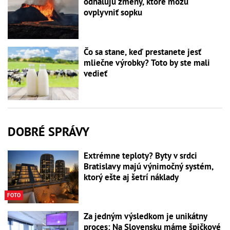
odhaľujú zmeny, ktoré môžu
ovplyvniť sopku
Čo sa stane, keď prestanete jesť
mliečne výrobky? Toto by ste mali
vedieť
DOBRÉ SPRÁVY
Extrémne teploty? Byty v srdci
Bratislavy majú výnimočný systém,
ktorý ešte aj šetrí náklady
FOTO
Za jedným výsledkom je unikátny
proces: Na Slovensku máme špičkové