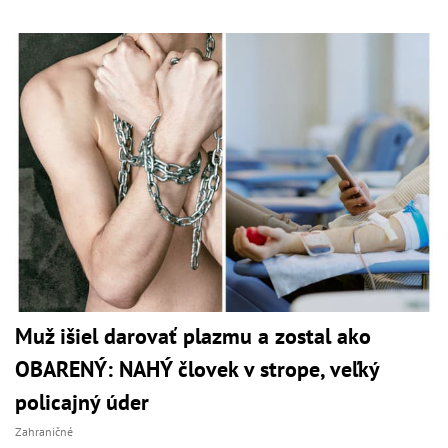
Muž išiel darovať plazmu a zostal ako
OBARENÝ: NAHÝ človek v strope, veľký
policajný úder
Zahraničné