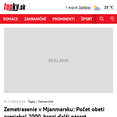
25 °C
7. august
,
Štefánia
DOMÁCE
ZAHRANIČNÉ
PROMINENTI
ŠPORT
ZAUJÍMAV
31.3.2025 6:56
Topky
Zahraničné
Zemetrasenie v Mjanmarsku: Počet obetí
presiahol 2000, hrozí ďalší nárast