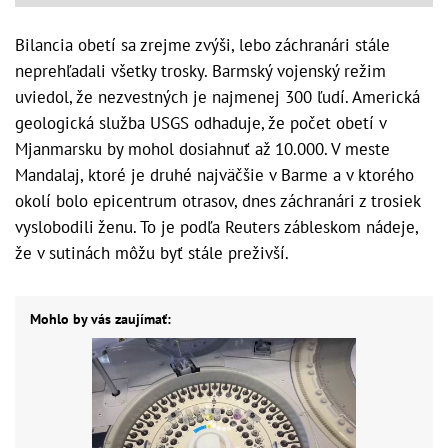
Bilancia obetí sa zrejme zvýši, lebo záchranári stále
neprehľadali všetky trosky. Barmský vojenský režim
uviedol, že nezvestných je najmenej 300 ľudí. Americká
geologická služba USGS odhaduje, že počet obetí v
Mjanmarsku by mohol dosiahnuť až 10.000. V meste
Mandalaj, ktoré je druhé najväčšie v Barme a v ktorého
okolí bolo epicentrum otrasov, dnes záchranári z trosiek
vyslobodili ženu. To je podľa Reuters zábleskom nádeje,
že v sutinách môžu byť stále preživší.
Mohlo by vás zaujímať: