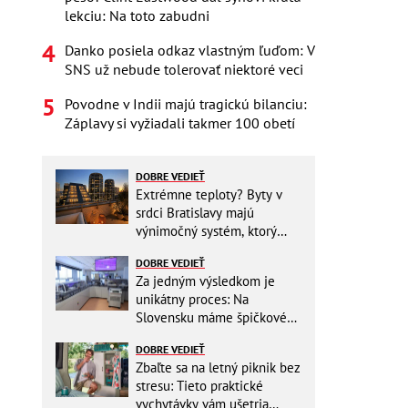
lekciu: Na toto zabudni
Danko posiela odkaz vlastným ľuďom: V
SNS už nebude tolerovať niektoré veci
Povodne v Indii majú tragickú bilanciu:
Záplavy si vyžiadali takmer 100 obetí
DOBRE VEDIEŤ
Extrémne teploty? Byty v
srdci Bratislavy majú
výnimočný systém, ktorý
ešte aj šetrí náklady
DOBRE VEDIEŤ
Za jedným výsledkom je
unikátny proces: Na
Slovensku máme špičkové
pracovisko
DOBRE VEDIEŤ
Zbaľte sa na letný piknik bez
stresu: Tieto praktické
vychytávky vám ušetria