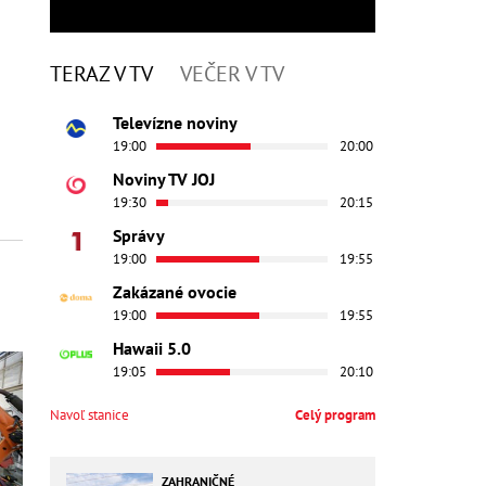
TERAZ V TV
VEČER V TV
Televízne noviny
19:00
20:00
Noviny TV JOJ
19:30
20:15
Správy
19:00
19:55
Zakázané ovocie
19:00
19:55
Hawaii 5.0
19:05
20:10
Navoľ stanice
Celý program
ZAHRANIČNÉ