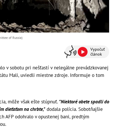
ittee of Russia)
Vypočuť
článok
o v sobotu pri nešťastí v nelegálne prevádzkovanej
tátu Mali, uviedli miestne zdroje. Informuje o tom
cia, môže však ešte stúpnuť.
"Niektoré obete spadli do
ím dieťaťom na chrbte,"
dodala polícia. Sobotňajšie
ých AFP odohralo v opustenej bani, predtým
ou.