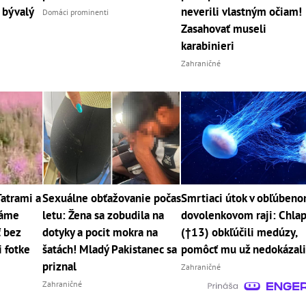
 bývalý
neverili vlastným očiam!
Domáci prominenti
Zasahovať museli
karabinieri
Zahraničné
Tatrami a
Sexuálne obťažovanie počas
Smrtiaci útok v obľúben
máme
letu: Žena sa zobudila na
dovolenkovom raji: Chla
ť bez
dotyky a pocit mokra na
(†13) obkľúčili medúzy,
i fotke
šatách! Mladý Pakistanec sa
pomôcť mu už nedokázal
priznal
Zahraničné
Zahraničné