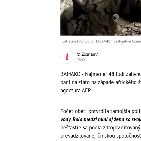
Ilustračné foto (Zdroj: TASR/AP/Investigative Comm
© Zoznam/
TASR
BAMAKO - Najmenej 48 ľudí zahynul
bani na zlato na západe afrického š
agentúra AFP.
Počet obetí potvrdila tamojšia polí
vody. Bola medzi nimi aj žena so svoj
nešťastie sa podľa zdrojov citovan
prevádzkovanej čínskou spoločnosť