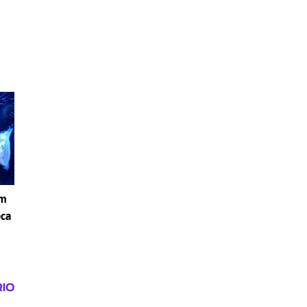
om
pca
i