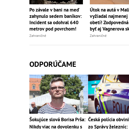
Útok na autá v Mali
Po závale v bani na meď
vyžiadal najmenej
zahynulo sedem baníkov:
obetí! Zodpovedná
Incident sa odohral 640
byť aj Vagnerova s
metrov pod povrchom!
Zahraničné
Zahraničné
ODPORÚČAME
Šokujúce slová Borisa Prša:
Česká polícia obvini
Nikdy viac na dovolenku s
zo Správy železníc: