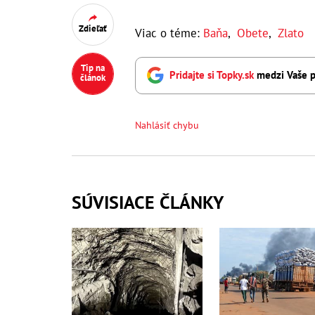
Zdieľať
Viac o téme:
Baňa
,
Obete
,
Zlato
Tip na
Pridajte si Topky.sk
medzi Vaše p
článok
Nahlásiť chybu
SÚVISIACE ČLÁNKY