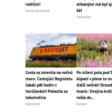
rodičmi!
stíhanými má byť aj
šéf
Domáci prominenti
Zahraničné
Cesta sa zmenila na nočnú
Po ničení pola pod 
moru: Cestujúci RegioJetu
kúpaní v plese tu 
čakali päť hodín v
ďalší nešvár! Drzos
horúčavách! Pokazila sa
hraníc: Dvojica kvôl
lokomotíva
vošla do...
Zahraničné
Domáce