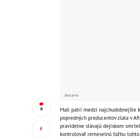
Reklama
Mali patrí medzi najchudobnejšie k
0
popredných producentov zlata v Afri
pravidelne stávajú dejiskom smrteľ
kontrolovať remeselnú ťažbu tohto