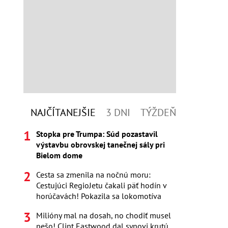
NAJČÍTANEJŠIE
3 DNI
TÝŽDEŇ
Stopka pre Trumpa: Súd pozastavil
výstavbu obrovskej tanečnej sály pri
Bielom dome
Cesta sa zmenila na nočnú moru:
Cestujúci RegioJetu čakali päť hodín v
horúčavách! Pokazila sa lokomotíva
Milióny mal na dosah, no chodiť musel
pešo! Clint Eastwood dal synovi krutú