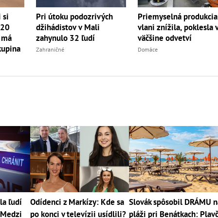
 si
Pri útoku podozrivých
Priemyselná produkcia
 20
džihádistov v Mali
vlani znížila, poklesla 
 má
zahynulo 32 ľudí
väčšine odvetví
kupina
Zahraničné
Domáce
la ľudí
Odídenci z Markízy: Kde sa
Slovák spôsobil DRÁMU n
 Medzi
po konci v televízii usídlili?
pláži pri Benátkach: Plavč