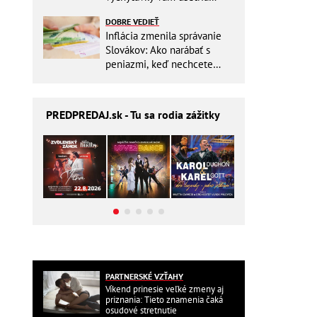
miesto v batohu!
DOBRE VEDIEŤ
Inflácia zmenila správanie
Slovákov: Ako narábať s
peniazmi, keď nechcete
zbytočne riskovať?
PREDPREDAJ
.sk - Tu sa rodia zážitky
PARTNERSKÉ VZŤAHY
Víkend prinesie veľké zmeny aj
priznania: Tieto znamenia čaká
osudové stretnutie