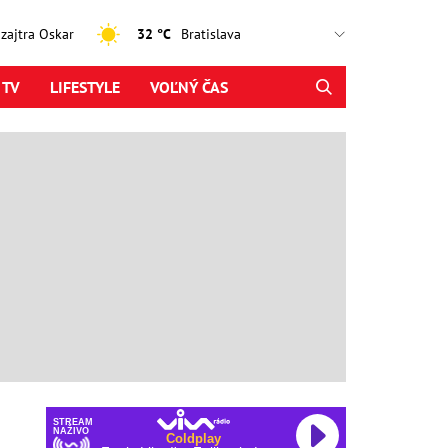
, zajtra Oskar
32 °C
 TV
LIFESTYLE
VOĽNÝ ČAS
STREAM
NAŽIVO
Coldplay