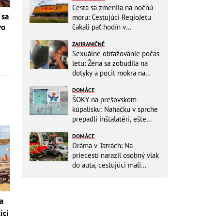
Cesta sa zmenila na nočnú
 sa
moru: Cestujúci RegioJetu
vo
čakali päť hodín v
horúčavách! Pokazila sa
ZAHRANIČNÉ
lokomotíva
Sexuálne obťažovanie počas
letu: Žena sa zobudila na
dotyky a pocit mokra na
šatách! Mladý Pakistanec sa
DOMÁCE
priznal
ŠOKY na prešovskom
kúpalisku: Naháčku v sprche
prepadli inštalatéri, ešte
väčšia hrôza číhala v
DOMÁCE
BAZÉNE
Dráma v Tatrách: Na
priecestí narazil osobný vlak
do auta, cestujúci mali
obrovské šťastie
a
íci