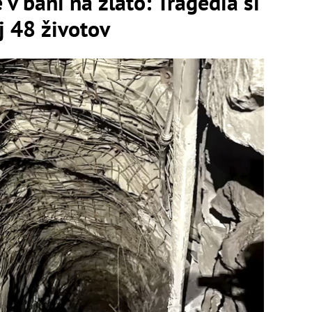
v bani na zlato: Tragédia si
j 48 životov