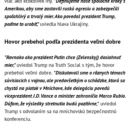
viac ako ktokoľvek iný.
"Definujeme naše spoločné kroky s
Amerikou, aby sme zastavili ruskú agresiu a zabezpečili
spoľahlivý a trvalý mier. Ako povedal prezident Trump,
poďme to urobiť,"
uviedla hlava Ukrajiny.
Hovor prebehol podľa prezidenta veľmi dobre
"Rovnako ako prezident Putin chce (Zelenskyj) dosiahnuť
mier,"
uviedol Trump na Truth Social s tým, že hovor
prebehol veľmi dobre.
"Diskutovali sme o rôznych témach
súvisiacich s vojnou, ale predovšetkým o schôdzke, ktorá sa
chystá na piatok v Mníchove, kde delegáciu povedú
viceprezident J.D. Vance a minister zahraničia Marco Rubio.
Dúfam, že výsledky stretnutia budú pozitívne,"
uviedol
Trump s odvolaním sa na mníchovskú bezpečnostnú
konferenciu.