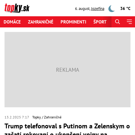
36 °C
6. august
,
Jozefína
DOMÁCE
ZAHRANIČNÉ
PROMINENTI
ŠPORT
ZAUJÍMAV
13.2.2025 7:17
Topky
Zahraničné
Trump telefonoval s Putinom a Zelenskym o
začatí rokovaní o ukončení vojny na