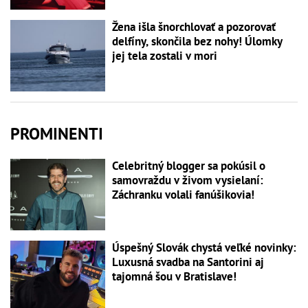
Žena išla šnorchlovať a pozorovať
delfíny, skončila bez nohy! Úlomky
jej tela zostali v mori
PROMINENTI
Celebritný blogger sa pokúsil o
samovraždu v živom vysielaní:
Záchranku volali fanúšikovia!
Úspešný Slovák chystá veľké novinky:
Luxusná svadba na Santorini aj
tajomná šou v Bratislave!