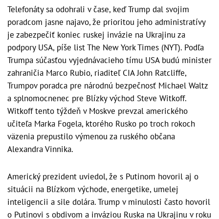
Telefonáty sa odohrali v čase, keď Trump dal svojim
poradcom jasne najavo, že prioritou jeho administratívy
je zabezpečiť koniec ruskej invázie na Ukrajinu za
podpory USA, píše list The New York Times (NYT). Podľa
Trumpa súčasťou vyjednávacieho tímu USA budú minister
zahraničia Marco Rubio, riaditeľ CIA John Ratcliffe,
Trumpov poradca pre národnú bezpečnosť Michael Waltz
a splnomocnenec pre Blízky východ Steve Witkoff.
Witkoff tento týždeň v Moskve prevzal amerického
učiteľa Marka Fogela, ktorého Rusko po troch rokoch
väzenia prepustilo výmenou za ruského občana
Alexandra Vinnika.
Americký prezident uviedol, že s Putinom hovoril aj o
situácii na Blízkom východe, energetike, umelej
inteligencii a sile dolára. Trump v minulosti často hovoril
o Putinovi s obdivom a inváziou Ruska na Ukrajinu v roku