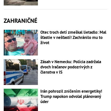
ZAHRANIČNÉ
Otec troch detí zmeškal lietadlo: Mal
šťastie v nešťastí! Zachránilo mu to
život
Zásah v Nemecku: Polícia zadržala
dvoch Iračanov podozrivých z
členstva v IS
Irán pohrozil zničením energetiky!
Trump napokon odvolal plánovaný
úder