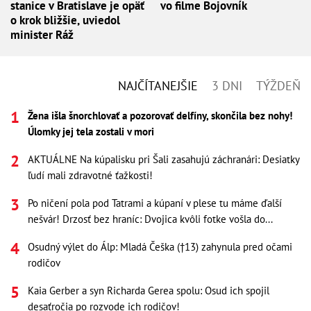
stanice v Bratislave je opäť
vo filme Bojovník
o krok bližšie, uviedol
minister Ráž
NAJČÍTANEJŠIE
3 DNI
TÝŽDEŇ
Žena išla šnorchlovať a pozorovať delfíny, skončila bez nohy!
Úlomky jej tela zostali v mori
AKTUÁLNE Na kúpalisku pri Šali zasahujú záchranári: Desiatky
ľudí mali zdravotné ťažkosti!
Po ničení pola pod Tatrami a kúpaní v plese tu máme ďalší
nešvár! Drzosť bez hraníc: Dvojica kvôli fotke vošla do...
Osudný výlet do Álp: Mladá Češka (†13) zahynula pred očami
rodičov
Kaia Gerber a syn Richarda Gerea spolu: Osud ich spojil
desaťročia po rozvode ich rodičov!