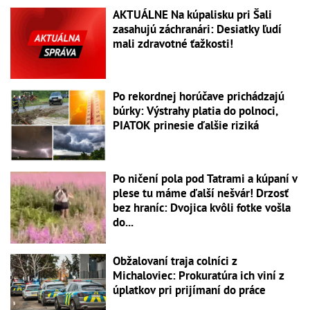
AKTUÁLNE Na kúpalisku pri Šali
zasahujú záchranári: Desiatky ľudí
mali zdravotné ťažkosti!
Po rekordnej horúčave prichádzajú
búrky: Výstrahy platia do polnoci,
PIATOK prinesie ďalšie riziká
Po ničení pola pod Tatrami a kúpaní v
plese tu máme ďalší nešvár! Drzosť
bez hraníc: Dvojica kvôli fotke vošla
do...
Obžalovaní traja colníci z
Michaloviec: Prokuratúra ich viní z
úplatkov pri prijímaní do práce