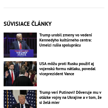
SÚVISIACE ČLÁNKY
Trump urobil zmeny vo vedení
Kennedyho kultúrneho centra:
Umelci rušia spoluprácu
USA môžu proti Rusku použiť aj
vojenskú formu nátlaku, povedal
viceprezident Vance
Trump verí Putinovi! Dôveruje mu v
otázke vojny na Ukrajine a v tom, že
si želá mier