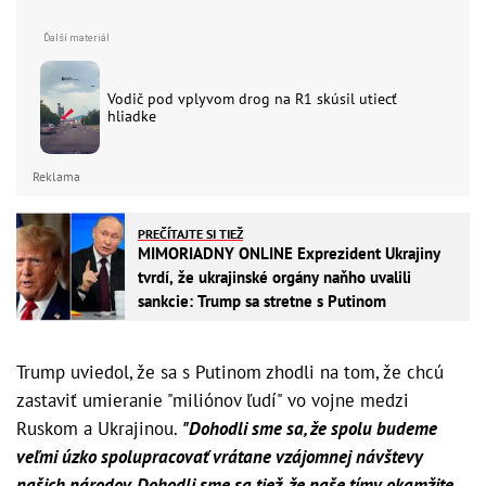
Vodič pod vplyvom drog na R1 skúsil utiecť
hliadke
Reklama
PREČÍTAJTE SI TIEŽ
MIMORIADNY ONLINE Exprezident Ukrajiny
tvrdí, že ukrajinské orgány naňho uvalili
sankcie: Trump sa stretne s Putinom
Trump uviedol, že sa s Putinom zhodli na tom, že chcú
zastaviť umieranie "miliónov ľudí" vo vojne medzi
Ruskom a Ukrajinou.
"Dohodli sme sa, že spolu budeme
veľmi úzko spolupracovať vrátane vzájomnej návštevy
našich národov. Dohodli sme sa tiež, že naše tímy okamžite