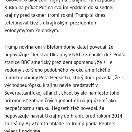
Rusko na príkaz Putina svojím vpádom do susednej
krajiny pred takmer tromi rokmi. Trump si dnes
telefonoval tiež s ukrajinským prezidentom
Volodymyrom Zelenským.
Trump novinárom v Bielom dome ďalej povedal, že
nepovažuje členstvo Ukrajiny v NATO za praktické. Podľa
stanice BBC americký prezident spomenul, že si je
vedomý skoršieho podobného výroku amerického
ministra obrany Peta Hegsetha, ktorý dnes povedal, že si
východoeurópsku krajinu nevie predstaviť v
Severoatlantickej aliancii, chcel by ale namiesto toho
prítomnosť zahraničných jednotiek na jej území ako
bezpečnostnú záruku. Hegseth tiež povedal, že
nepovažuje návrat Ukrajiny do hraníc pred rokom 2014
za reálny. Aj v tomto ohľade sa Trump podľa Reuters
vyjadril podobne.