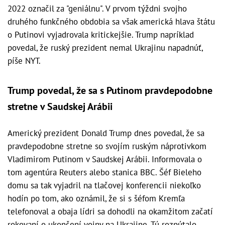
2022 označil za "geniálnu". V prvom týždni svojho
druhého funkčného obdobia sa však americká hlava štátu
o Putinovi vyjadrovala kritickejšie. Trump napríklad
povedal, že ruský prezident nemal Ukrajinu napadnúť,
píše NYT.
Trump povedal, že sa s Putinom pravdepodobne
stretne v Saudskej Arábii
Americký prezident Donald Trump dnes povedal, že sa
pravdepodobne stretne so svojím ruským náprotivkom
Vladimirom Putinom v Saudskej Arábii. Informovala o
tom agentúra Reuters alebo stanica BBC. Šéf Bieleho
domu sa tak vyjadril na tlačovej konferencii niekoľko
hodín po tom, ako oznámil, že si s šéfom Kremľa
telefonoval a obaja lídri sa dohodli na okamžitom začatí
rokovaní o ukončení vojny na Ukrajine. Tú rozpútalo