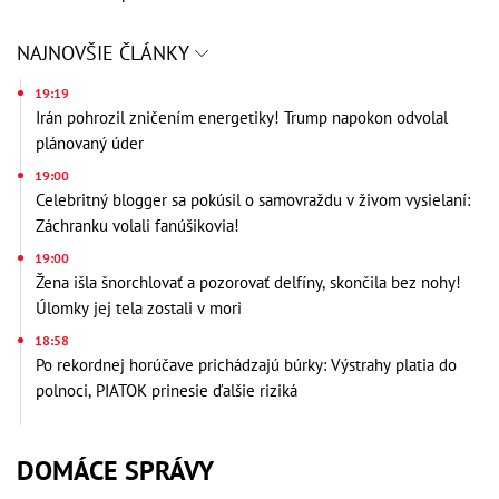
NAJNOVŠIE ČLÁNKY
19:19
Irán pohrozil zničením energetiky! Trump napokon odvolal
plánovaný úder
19:00
Celebritný blogger sa pokúsil o samovraždu v živom vysielaní:
Záchranku volali fanúšikovia!
19:00
Žena išla šnorchlovať a pozorovať delfíny, skončila bez nohy!
Úlomky jej tela zostali v mori
18:58
Po rekordnej horúčave prichádzajú búrky: Výstrahy platia do
polnoci, PIATOK prinesie ďalšie riziká
DOMÁCE SPRÁVY