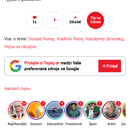
Tip na
31
Zdieľať
článok
Viac o téme:
Donald Trump
,
Vladimir Putin
,
Volodymyr Zelenskyj
,
Vojna na Ukrajine
Pridajte si Topky.sk
medzi Vaše
Pridať
preferované zdroje na Google
Nahlásiť chybu
16
3
4
5
7
2
Najčítanejšie
Domáce
Zahraničné
Prominenti
Šport
Krimi
Zaují