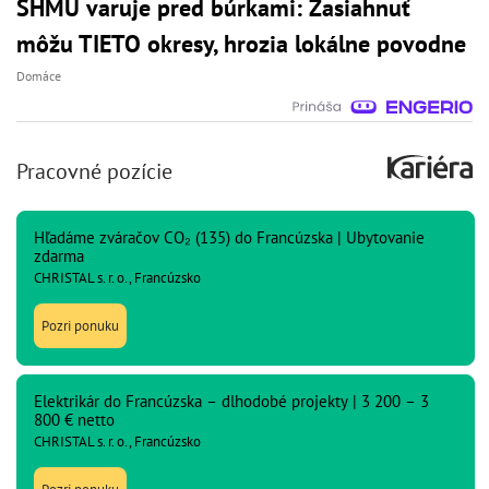
SHMÚ varuje pred búrkami: Zasiahnuť
môžu TIETO okresy, hrozia lokálne povodne
Domáce
Pracovné pozície
Hľadáme zváračov CO₂ (135) do Francúzska | Ubytovanie
zdarma
CHRISTAL s. r. o., Francúzsko
Pozri ponuku
Elektrikár do Francúzska – dlhodobé projekty | 3 200 – 3
800 € netto
CHRISTAL s. r. o., Francúzsko