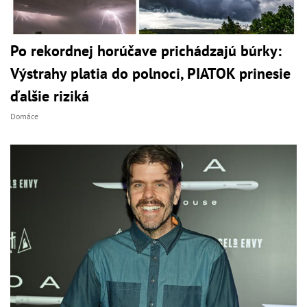
Po rekordnej horúčave prichádzajú búrky:
Výstrahy platia do polnoci, PIATOK prinesie
ďalšie riziká
Domáce