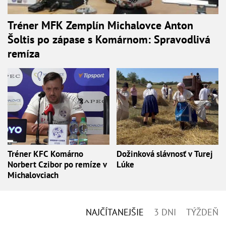
Tréner MFK Zemplín Michalovce Anton
Šoltis po zápase s Komárnom: Spravodlivá
remíza
Tréner KFC Komárno
Dožinková slávnosť v Turej
Norbert Czibor po remíze v
Lúke
Michalovciach
NAJČÍTANEJŠIE
3 DNI
TÝŽDEŇ