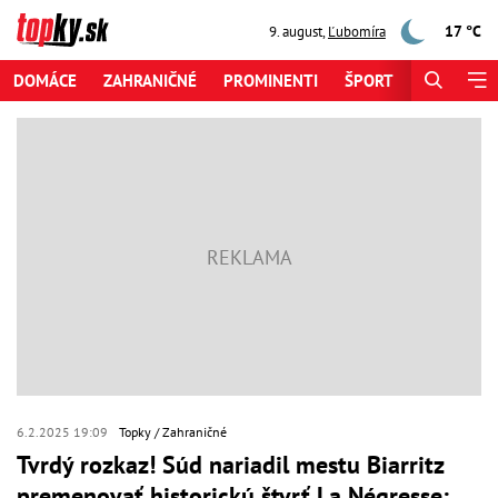
17 °C
9. august
,
Ľubomíra
DOMÁCE
ZAHRANIČNÉ
PROMINENTI
ŠPORT
ZAUJÍMAV
6.2.2025 19:09
Topky
Zahraničné
Tvrdý rozkaz! Súd nariadil mestu Biarritz
premenovať historickú štvrť La Négresse: