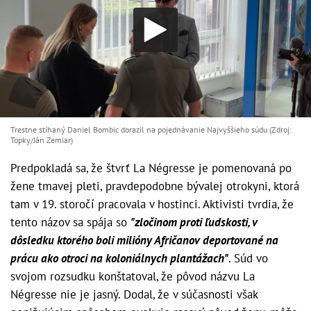
Trestne stíhaný Daniel Bombic dorazil na pojednávanie Najvyššieho súdu (Zdroj:
Topky/Ján Zemiar)
Predpokladá sa, že štvrť La Négresse je pomenovaná po
žene tmavej pleti, pravdepodobne bývalej otrokyni, ktorá
tam v 19. storočí pracovala v hostinci. Aktivisti tvrdia, že
tento názov sa spája so
"zločinom proti ľudskosti, v
dôsledku ktorého boli milióny Afričanov deportované na
prácu ako otroci na koloniálnych plantážach"
. Súd vo
svojom rozsudku konštatoval, že pôvod názvu La
Négresse nie je jasný. Dodal, že v súčasnosti však