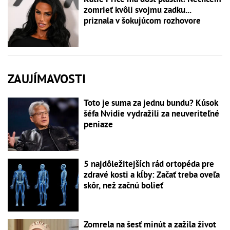
zomrieť kvôli svojmu zadku...
priznala v šokujúcom rozhovore
ZAUJÍMAVOSTI
Toto je suma za jednu bundu? Kúsok
šéfa Nvidie vydražili za neuveriteľné
peniaze
5 najdôležitejších rád ortopéda pre
zdravé kosti a kĺby: Začať treba oveľa
skôr, než začnú bolieť
Zomrela na šesť minút a zažila život