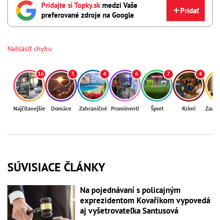
Pridajte si Topky.sk
medzi Vaše
Pridať
preferované zdroje na Google
Nahlásiť chybu
16
3
4
6
7
4
Najčítanejšie
Domáce
Zahraničné
Prominenti
Šport
Krimi
Zaují
SÚVISIACE ČLÁNKY
Na pojednávaní s policajným
exprezidentom Kovaříkom vypovedá
aj vyšetrovateľka Santusová