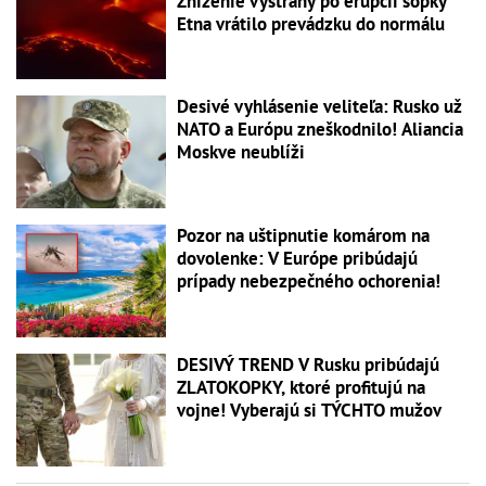
Zníženie výstrahy po erupcii sopky
Etna vrátilo prevádzku do normálu
Desivé vyhlásenie veliteľa: Rusko už
NATO a Európu zneškodnilo! Aliancia
Moskve neublíži
Pozor na uštipnutie komárom na
dovolenke: V Európe pribúdajú
prípady nebezpečného ochorenia!
DESIVÝ TREND V Rusku pribúdajú
ZLATOKOPKY, ktoré profitujú na
vojne! Vyberajú si TÝCHTO mužov