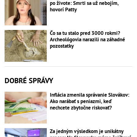
po živote: Smrti sa už nebojím,
hovorí Patty
Čo sa tu stalo pred 3000 rokmi?
Archeológovia narazili na záhadné
pozostatky
DOBRÉ SPRÁVY
Inflácia zmenila správanie Slovákov:
Ako narábať s peniazmi, keď
nechcete zbytočne riskovať?
Za jedným výsledkom je unikátny