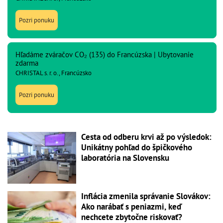
Pozri ponuku
Hľadáme zváračov CO₂ (135) do Francúzska | Ubytovanie
zdarma
CHRISTAL s. r. o., Francúzsko
Pozri ponuku
Cesta od odberu krvi až po výsledok:
Unikátny pohľad do špičkového
laboratória na Slovensku
Inflácia zmenila správanie Slovákov:
Ako narábať s peniazmi, keď
nechcete zbytočne riskovať?