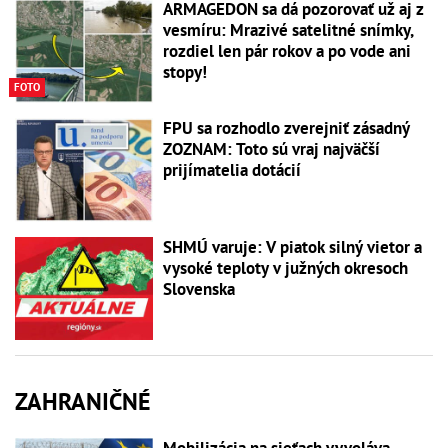
ARMAGEDON sa dá pozorovať už aj z
vesmíru: Mrazivé satelitné snímky,
rozdiel len pár rokov a po vode ani
stopy!
FOTO
FPU sa rozhodlo zverejniť zásadný
ZOZNAM: Toto sú vraj najväčší
prijímatelia dotácií
SHMÚ varuje: V piatok silný vietor a
vysoké teploty v južných okresoch
Slovenska
ZAHRANIČNÉ