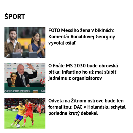
ŠPORT
FOTO Messiho žena v bikinách:
Komentár Ronaldovej Georginy
vyvolal ošiaľ
O finále MS 2030 bude obrovská
bitka: Infantino ho už mal sľúbiť
jednému z organizátorov
Odveta na Žitnom ostrove bude len
formalitou: DAC v Holandsku schytal
poriadne krutý debakel