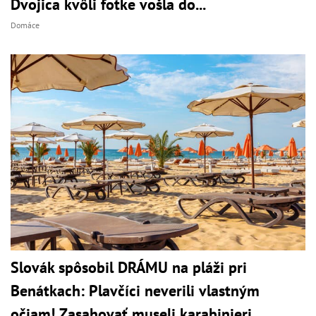
Dvojica kvôli fotke vošla do...
Domáce
Slovák spôsobil DRÁMU na pláži pri
Benátkach: Plavčíci neverili vlastným
očiam! Zasahovať museli karabinieri