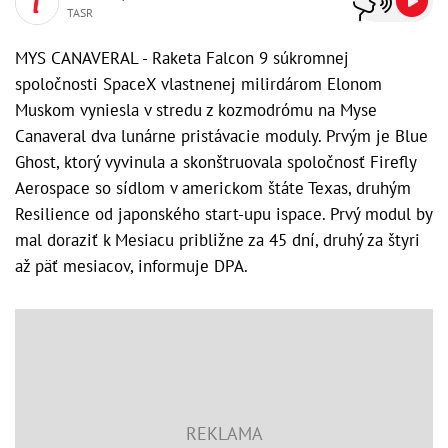
TASR
MYS CANAVERAL - Raketa Falcon 9 súkromnej
spoločnosti SpaceX vlastnenej milirdárom Elonom
Muskom vyniesla v stredu z kozmodrómu na Myse
Canaveral dva lunárne pristávacie moduly. Prvým je Blue
Ghost, ktorý vyvinula a skonštruovala spoločnosť Firefly
Aerospace so sídlom v americkom štáte Texas, druhým
Resilience od japonského start-upu ispace. Prvý modul by
mal doraziť k Mesiacu približne za 45 dní, druhý za štyri
až päť mesiacov, informuje DPA.