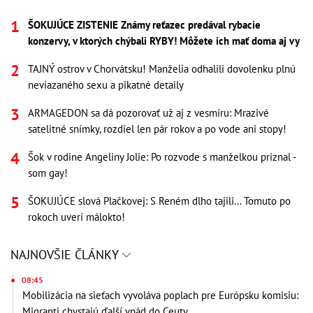
ŠOKUJÚCE ZISTENIE Známy reťazec predával rybacie
konzervy, v ktorých chýbali RYBY! Môžete ich mať doma aj vy
TAJNÝ ostrov v Chorvátsku! Manželia odhalili dovolenku plnú
neviazaného sexu a pikatné detaily
ARMAGEDON sa dá pozorovať už aj z vesmíru: Mrazivé
satelitné snímky, rozdiel len pár rokov a po vode ani stopy!
Šok v rodine Angeliny Jolie: Po rozvode s manželkou priznal -
som gay!
ŠOKUJÚCE slová Plačkovej: S Reném dlho tajili... Tomuto po
rokoch uverí málokto!
NAJNOVŠIE ČLÁNKY
08:45
Mobilizácia na sieťach vyvoláva poplach pre Európsku komisiu:
Migranti chystajú ďalší vpád do Ceuty