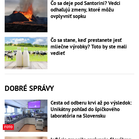
Čo sa deje pod Santorini? Vedci
odhaľujú zmeny, ktoré môžu
ovplyvniť sopku
Čo sa stane, keď prestanete jesť
mliečne výrobky? Toto by ste mali
vedieť
DOBRÉ SPRÁVY
Cesta od odberu krvi až po výsledok:
Unikátny pohľad do špičkového
laboratória na Slovensku
FOTO