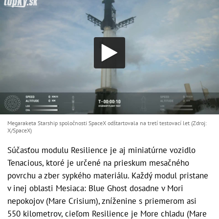
Megaraketa Starship spoločnosti SpaceX odštartovala na tretí testovací let (Zdroj:
X/SpaceX)
Súčasťou modulu Resilience je aj miniatúrne vozidlo
Tenacious, ktoré je určené na prieskum mesačného
povrchu a zber sypkého materiálu. Každý modul pristane
v inej oblasti Mesiaca: Blue Ghost dosadne v Mori
nepokojov (Mare Crisium), zníženine s priemerom asi
550 kilometrov, cieľom Resilience je More chladu (Mare