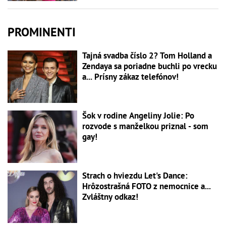
PROMINENTI
Tajná svadba číslo 2? Tom Holland a
Zendaya sa poriadne buchli po vrecku
a... Prísny zákaz telefónov!
Šok v rodine Angeliny Jolie: Po
rozvode s manželkou priznal - som
gay!
Strach o hviezdu Let's Dance:
Hrôzostrašná FOTO z nemocnice a...
Zvláštny odkaz!