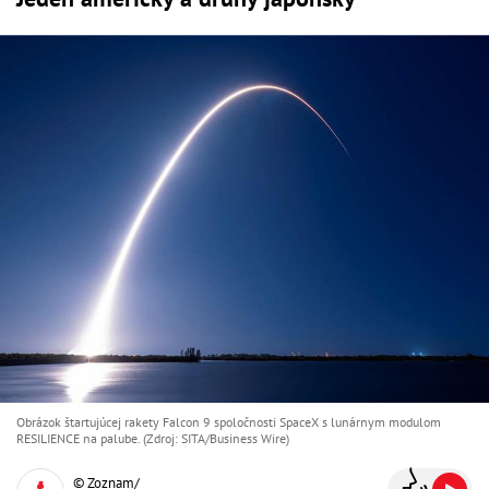
Obrázok štartujúcej rakety Falcon 9 spoločnosti SpaceX s lunárnym modulom
RESILIENCE na palube. (Zdroj: SITA/Business Wire)
© Zoznam/