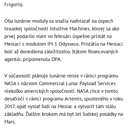
Frigoris).
Oba lunárne moduly sa snažia nadviazať na úspech
texaskej spoločnosti Intuitive Machines, ktorej sa ako
prvej podarilo vlani vo februári úspešne pristáť na
Mesiaci s modulom IM-1 Odysseus. Pristátia na Mesiaci
boli až donedávna záležitosťou štátom financovaných
agentúr, pripomenula DPA.
V súčasnosti plánuje lunárne misie v rámci programu
NASA s názvom Commercial Lunar Payload Services
niekoľko amerických spoločností. NASA chce v tomto
desaťročí v rámci programu Artemis, spusteného v roku
2017, opäť vyslať ľudí na Mesiac a vytvoriť tam stálu
základňu. Ďalším krokom má byť let ľudskej posádky na
Mars.