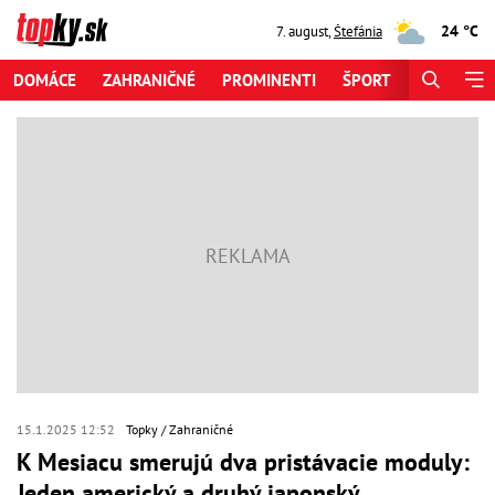
24 °C
7. august
,
Štefánia
DOMÁCE
ZAHRANIČNÉ
PROMINENTI
ŠPORT
ZAUJÍMAV
15.1.2025 12:52
Topky
Zahraničné
K Mesiacu smerujú dva pristávacie moduly:
Jeden americký a druhý japonský