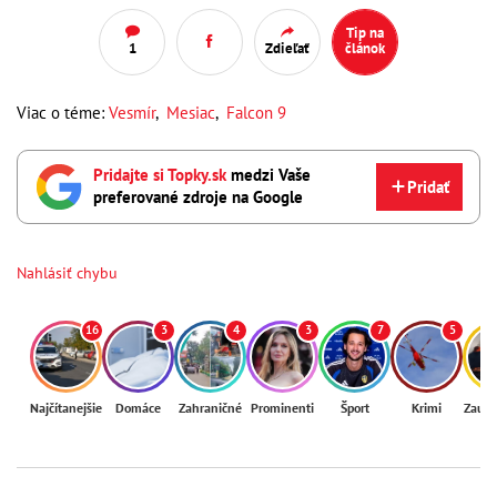
Tip na
1
Zdieľať
článok
Viac o téme:
Vesmír
,
Mesiac
,
Falcon 9
Pridajte si Topky.sk
medzi Vaše
Pridať
preferované zdroje na Google
Nahlásiť chybu
16
3
4
3
7
5
Najčítanejšie
Domáce
Zahraničné
Prominenti
Šport
Krimi
Zaují