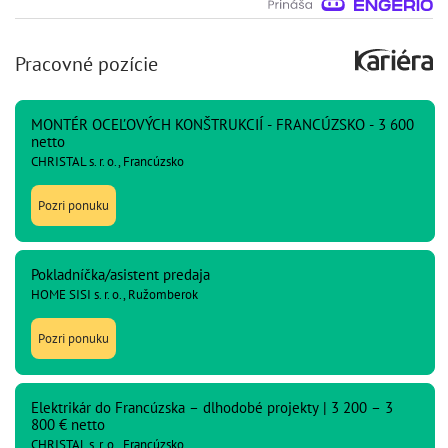
Pracovné pozície
MONTÉR OCEĽOVÝCH KONŠTRUKCIÍ - FRANCÚZSKO - 3 600
netto
CHRISTAL s. r. o., Francúzsko
Pozri ponuku
Pokladníčka/asistent predaja
HOME SISI s. r. o., Ružomberok
Pozri ponuku
Elektrikár do Francúzska – dlhodobé projekty | 3 200 – 3
800 € netto
CHRISTAL s. r. o., Francúzsko