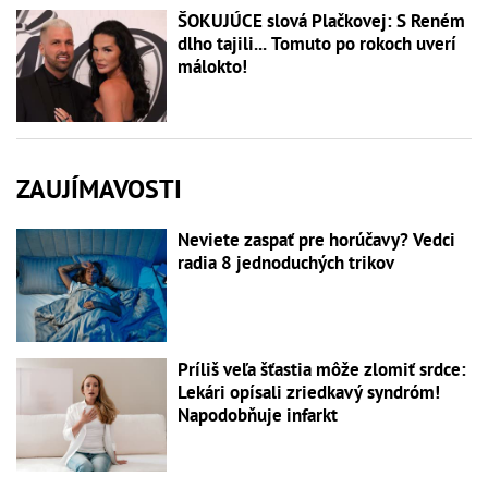
ŠOKUJÚCE slová Plačkovej: S Reném
dlho tajili... Tomuto po rokoch uverí
málokto!
ZAUJÍMAVOSTI
Neviete zaspať pre horúčavy? Vedci
radia 8 jednoduchých trikov
Príliš veľa šťastia môže zlomiť srdce:
Lekári opísali zriedkavý syndróm!
Napodobňuje infarkt