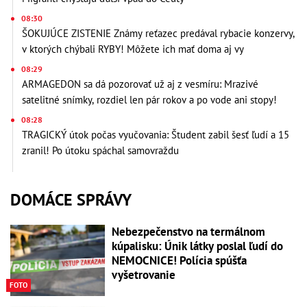
08:30
ŠOKUJÚCE ZISTENIE Známy reťazec predával rybacie konzervy,
v ktorých chýbali RYBY! Môžete ich mať doma aj vy
08:29
ARMAGEDON sa dá pozorovať už aj z vesmíru: Mrazivé
satelitné snímky, rozdiel len pár rokov a po vode ani stopy!
08:28
TRAGICKÝ útok počas vyučovania: Študent zabil šesť ľudí a 15
zranil! Po útoku spáchal samovraždu
DOMÁCE SPRÁVY
Nebezpečenstvo na termálnom
kúpalisku: Únik látky poslal ľudí do
NEMOCNICE! Polícia spúšťa
vyšetrovanie
FOTO