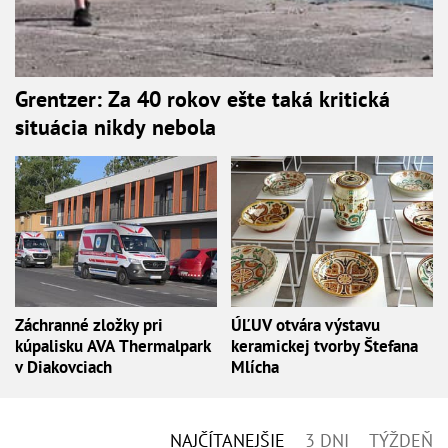
Grentzer: Za 40 rokov ešte taká kritická
situácia nikdy nebola
Záchranné zložky pri
ÚĽUV otvára výstavu
kúpalisku AVA Thermalpark
keramickej tvorby Štefana
v Diakovciach
Mlícha
NAJČÍTANEJŠIE
3 DNI
TÝŽDEŇ