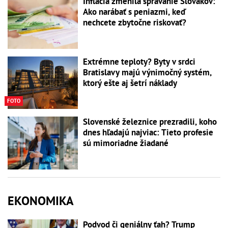
Inflácia zmenila správanie Slovákov:
Ako narábať s peniazmi, keď
nechcete zbytočne riskovať?
Extrémne teploty? Byty v srdci
Bratislavy majú výnimočný systém,
ktorý ešte aj šetrí náklady
FOTO
Slovenské železnice prezradili, koho
dnes hľadajú najviac: Tieto profesie
sú mimoriadne žiadané
EKONOMIKA
Podvod či geniálny ťah? Trump