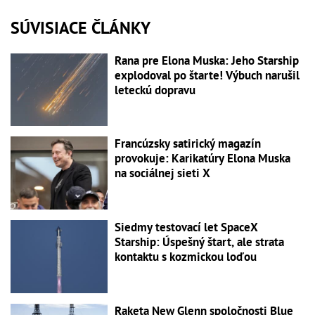
SÚVISIACE ČLÁNKY
Rana pre Elona Muska: Jeho Starship
explodoval po štarte! Výbuch narušil
leteckú dopravu
Francúzsky satirický magazín
provokuje: Karikatúry Elona Muska
na sociálnej sieti X
Siedmy testovací let SpaceX
Starship: Úspešný štart, ale strata
kontaktu s kozmickou loďou
Raketa New Glenn spoločnosti Blue