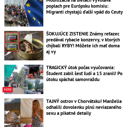
Mobilizácia na sieťach vyvoláva
poplach pre Európsku komisiu:
Migranti chystajú ďalší vpád do Ceuty
ŠOKUJÚCE ZISTENIE Známy reťazec
predával rybacie konzervy, v ktorých
chýbali RYBY! Môžete ich mať doma
aj vy
TRAGICKÝ útok počas vyučovania:
Študent zabil šesť ľudí a 15 zranil! Po
útoku spáchal samovraždu
FOTO
TAJNÝ ostrov v Chorvátsku! Manželia
odhalili dovolenku plnú neviazaného
sexu a pikatné detaily