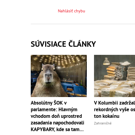
Nahlásiť chybu
SÚVISIACE ČLÁNKY
Absolútny ŠOK v
V Kolumbii zadržal
parlamente: Hlavným
rekordných vyše o
vchodom doň uprostred
ton kokaínu
zasadania napochodovali
Zahraničné
KAPYBARY, kde sa tam