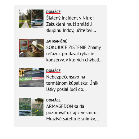
DOMÁCE
Šialený incident v Nitre:
Zakuklení muži zmlátili
skupinu Indov, učiteľovi
museli po kopancoch zošívať
ZAHRANIČNÉ
tvár!
ŠOKUJÚCE ZISTENIE Známy
reťazec predával rybacie
konzervy, v ktorých chýbali
RYBY! Môžete ich mať doma
DOMÁCE
aj vy
Nebezpečenstvo na
termálnom kúpalisku: Únik
látky poslal ľudí do
NEMOCNICE! Polícia spúšťa
DOMÁCE
vyšetrovanie
ARMAGEDON sa dá
pozorovať už aj z vesmíru:
Mrazivé satelitné snímky,
rozdiel len pár rokov a po
vode ani stopy!