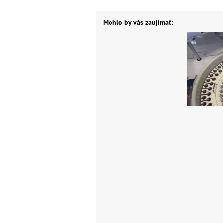
Mohlo by vás zaujímať: