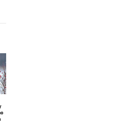
y
ho
m