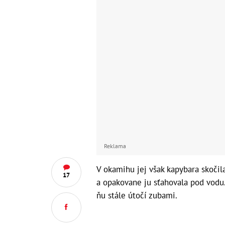
Reklama
V okamihu jej však kapybara skočila
17
a opakovane ju sťahovala pod vodu. 
ňu stále útočí zubami.