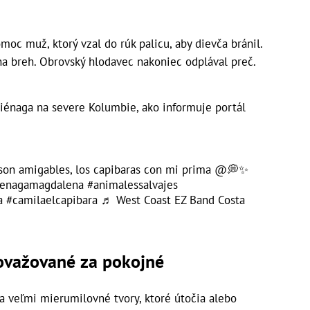
omoc muž, ktorý vzal do rúk palicu, aby dievča bránil.
na breh. Obrovský hlodavec nakoniec odplával preč.
iénaga na severe Kolumbie, ako informuje portál
 son amigables, los capibaras con mi prima @💭✨️
ienagamagdalena
#animalessalvajes
a
#camilaelcapibara
♬ West Coast EZ Band Costa
ovažované za pokojné
a veľmi mierumilovné tvory, ktoré útočia alebo