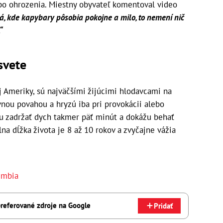
ebo ohrozenia. Miestny obyvateľ komentoval video
deá, kde kapybary pôsobia pokojne a milo, to nemení nič
“
svete
j Ameriky, sú najväčšími žijúcimi hlodavcami na
nou povahou a hryzú iba pri provokácii alebo
u zadržať dych takmer päť minút a dokážu behať
na dĺžka života je 8 až 10 rokov a zvyčajne vážia
umbia
referované zdroje na Google
Pridať