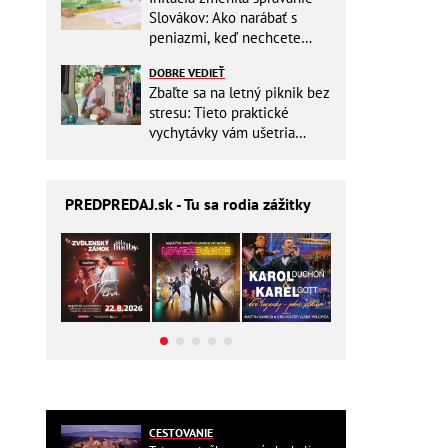
Slovákov: Ako narábať s
peniazmi, keď nechcete
zbytočne riskovať?
DOBRE VEDIEŤ
Zbaľte sa na letný piknik bez
stresu: Tieto praktické
vychytávky vám ušetria
miesto v batohu!
PREDPREDAJ
.sk - Tu sa rodia zážitky
CESTOVANIE