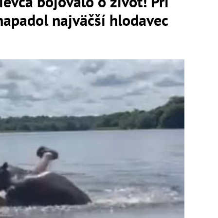
evča bojovalo o život! Pri
 napadol najväčší hlodavec