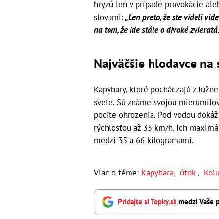
hryzú len v prípade provokácie al
slovami:
„Len preto, že ste videli vi
na tom, že ide stále o divoké zvieratá.
Najväčšie hlodavce na 
Kapybary, ktoré pochádzajú z Južne
svete. Sú známe svojou mierumilov
pocite ohrozenia. Pod vodou dokáž
rýchlosťou až 35 km/h. Ich maximál
medzi 35 a 66 kilogramami.
Viac o téme:
Kapybara
,
útok
,
Kol
Pridajte si Topky.sk
medzi Vaše p