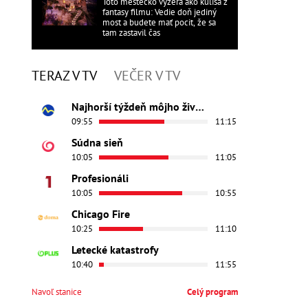
Toto mestečko vyzerá ako kulisa z
fantasy filmu: Vedie doň jediný
most a budete mať pocit, že sa
tam zastavil čas
TERAZ V TV
VEČER V TV
Najhorší týždeň môjho života
09:55
11:15
Súdna sieň
10:05
11:05
Profesionáli
10:05
10:55
Chicago Fire
10:25
11:10
Letecké katastrofy
10:40
11:55
Navoľ stanice
Celý program