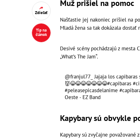
Muž prišiel na pomoc
Zdieľať
Našťastie jej nakoniec prišiel na p
Mladá žena sa tak dokázala dostať 
Tip na
článok
Desivé scény pochádzajú z mesta C
„What’s The Jam“.
@franjul77_
Jajaja los capibaras
👹😂😂😂😂😂😂😂
#capibaras
#c
#peleasepicasdelanime
#capibar
Oeste - EZ Band
Kapybary sú obvykle p
Kapybary sú zvyčajne považované z