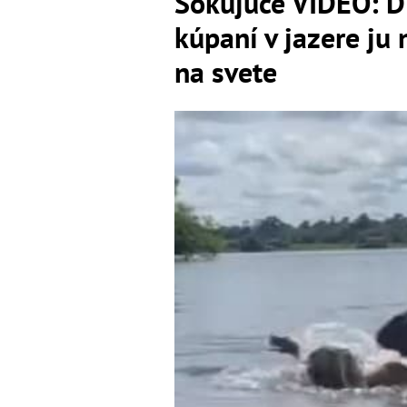
Šokujúce VIDEO: Di
kúpaní v jazere ju
na svete