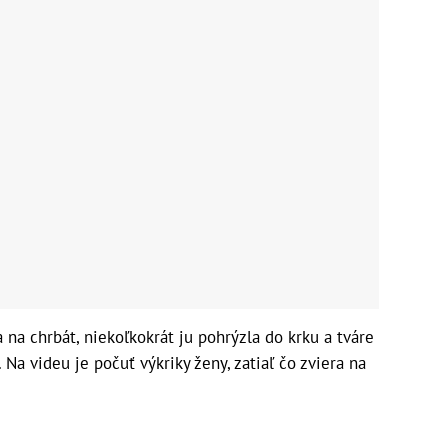
 na chrbát, niekoľkokrát ju pohrýzla do krku a tváre
Na videu je počuť výkriky ženy, zatiaľ čo zviera na