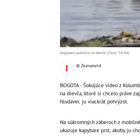
Kapybara zaútočila na dievča. (Zdroj: TikTok)
© Zoznam/rd
BOGOTA - Šokujúce video z Kolumbi
na dievča, ktoré si chcelo práve zap
hlodavec ju viackrát pohrýzol.
Na súkromných záberoch z mobilnéh
ukazuje kapybare prst, akoby ju chc