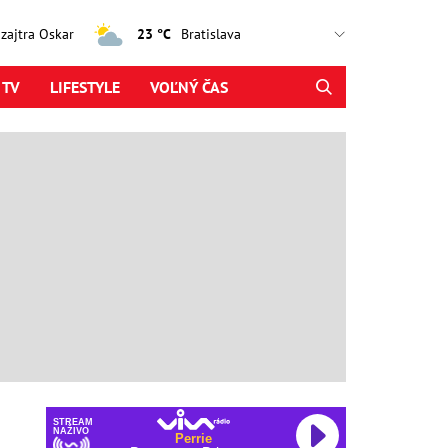
, zajtra Oskar
23 °C
 TV
LIFESTYLE
VOĽNÝ ČAS
STREAM
NAŽIVO
Perrie