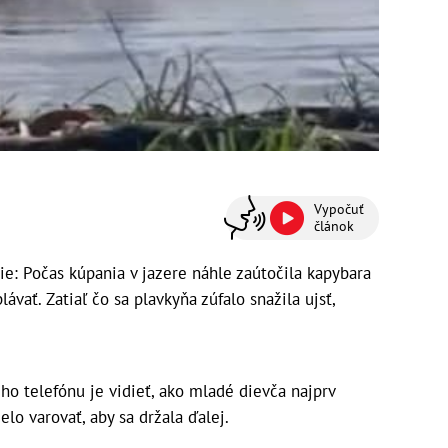
Vypočuť
článok
e: Počas kúpania v jazere náhle zaútočila kapybara
lávať. Zatiaľ čo sa plavkyňa zúfalo snažila ujsť,
o telefónu je vidieť, ako mladé dievča najprv
elo varovať, aby sa držala ďalej.