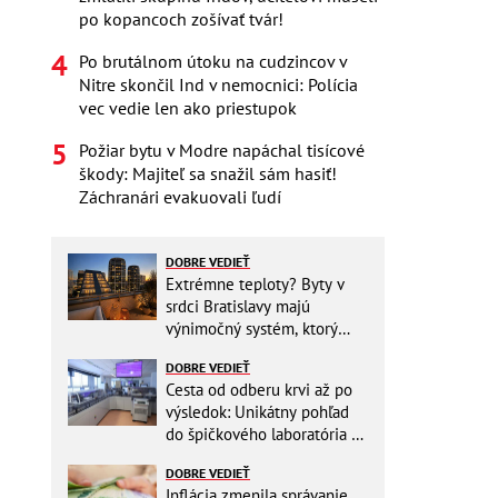
po kopancoch zošívať tvár!
Po brutálnom útoku na cudzincov v
Nitre skončil Ind v nemocnici: Polícia
vec vedie len ako priestupok
Požiar bytu v Modre napáchal tisícové
škody: Majiteľ sa snažil sám hasiť!
Záchranári evakuovali ľudí
DOBRE VEDIEŤ
Extrémne teploty? Byty v
srdci Bratislavy majú
výnimočný systém, ktorý
ešte aj šetrí náklady
DOBRE VEDIEŤ
Cesta od odberu krvi až po
výsledok: Unikátny pohľad
do špičkového laboratória na
Slovensku
DOBRE VEDIEŤ
Inflácia zmenila správanie