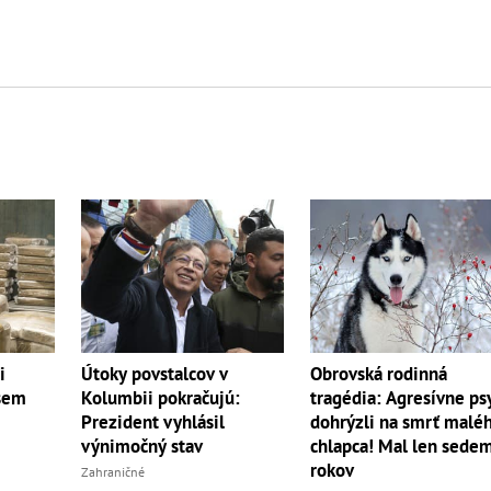
i
Útoky povstalcov v
Obrovská rodinná
sem
Kolumbii pokračujú:
tragédia: Agresívne ps
Prezident vyhlásil
dohrýzli na smrť malé
výnimočný stav
chlapca! Mal len sede
rokov
Zahraničné