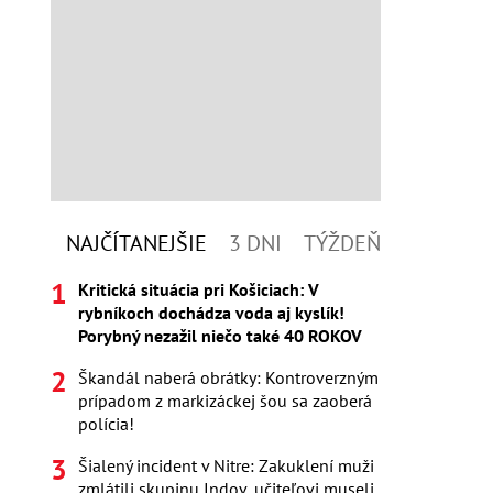
NAJČÍTANEJŠIE
3 DNI
TÝŽDEŇ
Kritická situácia pri Košiciach: V
rybníkoch dochádza voda aj kyslík!
Porybný nezažil niečo také 40 ROKOV
Škandál naberá obrátky: Kontroverzným
prípadom z markizáckej šou sa zaoberá
polícia!
Šialený incident v Nitre: Zakuklení muži
zmlátili skupinu Indov, učiteľovi museli