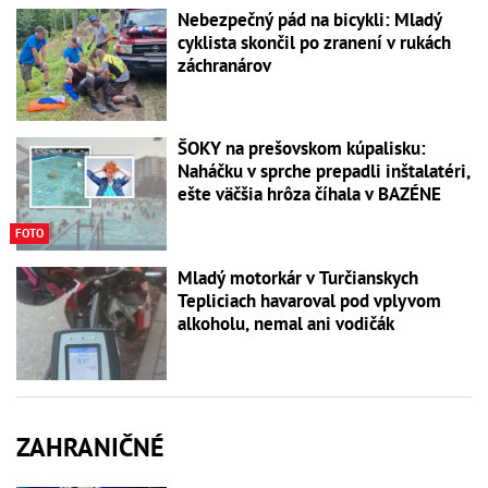
Nebezpečný pád na bicykli: Mladý
cyklista skončil po zranení v rukách
záchranárov
ŠOKY na prešovskom kúpalisku:
Naháčku v sprche prepadli inštalatéri,
ešte väčšia hrôza číhala v BAZÉNE
FOTO
Mladý motorkár v Turčianskych
Tepliciach havaroval pod vplyvom
alkoholu, nemal ani vodičák
ZAHRANIČNÉ