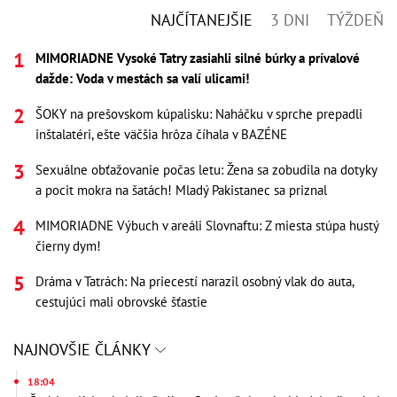
NAJČÍTANEJŠIE
3 DNI
TÝŽDEŇ
MIMORIADNE Vysoké Tatry zasiahli silné búrky a prívalové
dažde: Voda v mestách sa valí ulicami!
ŠOKY na prešovskom kúpalisku: Naháčku v sprche prepadli
inštalatéri, ešte väčšia hrôza číhala v BAZÉNE
Sexuálne obťažovanie počas letu: Žena sa zobudila na dotyky
a pocit mokra na šatách! Mladý Pakistanec sa priznal
MIMORIADNE Výbuch v areáli Slovnaftu: Z miesta stúpa hustý
čierny dym!
Dráma v Tatrách: Na priecestí narazil osobný vlak do auta,
cestujúci mali obrovské šťastie
NAJNOVŠIE ČLÁNKY
18:04