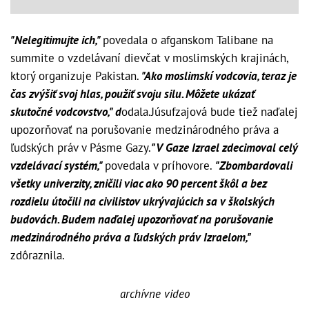
"Nelegitimujte ich,"
povedala o afganskom Talibane na
summite o vzdelávaní dievčat v moslimských krajinách,
ktorý organizuje Pakistan.
"Ako moslimskí vodcovia, teraz je
čas zvýšiť svoj hlas, použiť svoju silu. Môžete ukázať
skutočné vodcovstvo," d
odala.Júsufzajová bude tiež naďalej
upozorňovať na porušovanie medzinárodného práva a
ľudských práv v Pásme Gazy.
"V Gaze Izrael zdecimoval celý
vzdelávací systém,"
povedala v príhovore.
"Zbombardovali
všetky univerzity, zničili viac ako 90 percent škôl a bez
rozdielu útočili na civilistov ukrývajúcich sa v školských
budovách. Budem naďalej upozorňovať na porušovanie
medzinárodného práva a ľudských práv Izraelom,"
zdôraznila.
archívne video