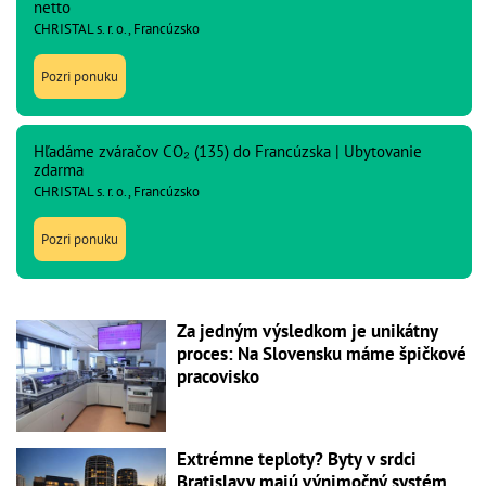
netto
CHRISTAL s. r. o., Francúzsko
Pozri ponuku
Hľadáme zváračov CO₂ (135) do Francúzska | Ubytovanie
zdarma
CHRISTAL s. r. o., Francúzsko
Pozri ponuku
Za jedným výsledkom je unikátny
proces: Na Slovensku máme špičkové
pracovisko
Extrémne teploty? Byty v srdci
Bratislavy majú výnimočný systém,