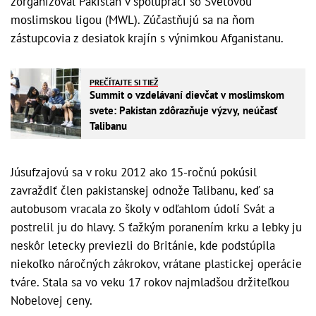
zorganizoval Pakistan v spolupráci so Svetovou
moslimskou ligou (MWL). Zúčastňujú sa na ňom
zástupcovia z desiatok krajín s výnimkou Afganistanu.
PREČÍTAJTE SI TIEŽ
Summit o vzdelávaní dievčat v moslimskom
svete: Pakistan zdôrazňuje výzvy, neúčasť
Talibanu
Júsufzajovú sa v roku 2012 ako 15-ročnú pokúsil
zavraždiť člen pakistanskej odnože Talibanu, keď sa
autobusom vracala zo školy v odľahlom údolí Svát a
postrelil ju do hlavy. S ťažkým poranením krku a lebky ju
neskôr letecky previezli do Británie, kde podstúpila
niekoľko náročných zákrokov, vrátane plastickej operácie
tváre. Stala sa vo veku 17 rokov najmladšou držiteľkou
Nobelovej ceny.