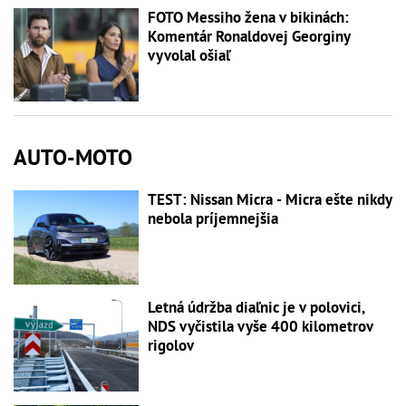
FOTO Messiho žena v bikinách:
Komentár Ronaldovej Georginy
vyvolal ošiaľ
AUTO-MOTO
TEST: Nissan Micra - Micra ešte nikdy
nebola príjemnejšia
Letná údržba diaľnic je v polovici,
NDS vyčistila vyše 400 kilometrov
rigolov