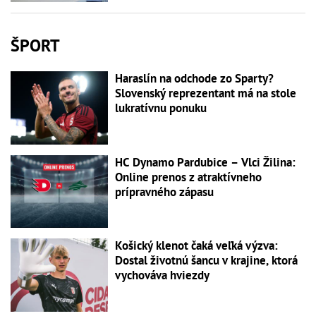
ŠPORT
Haraslín na odchode zo Sparty?
Slovenský reprezentant má na stole
lukratívnu ponuku
HC Dynamo Pardubice – Vlci Žilina:
Online prenos z atraktívneho
prípravného zápasu
Košický klenot čaká veľká výzva:
Dostal životnú šancu v krajine, ktorá
vychováva hviezdy