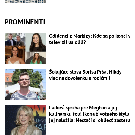
PROMINENTI
Odídenci z Markízy: Kde sa po konci v
televízii usídlili?
Šokujúce slová Borisa Prša: Nikdy
viac na dovolenku s rodičmi!
Ľadová sprcha pre Meghan a jej
kulinársku šou! Ikona životného štýlu
jej naložila: Nestačí si obliecť zásteru