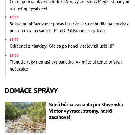
Česká polícia obvinila ľudí zo Správy železníc: Medzi stíhanými
má byť aj bývalý šéf
18:00
Sexuálne obťažovanie počas letu: Žena sa zobudila na dotyky a
pocit mokra na šatách! Mladý Pakistanec sa priznal
18:00
Odídenci z Markízy: Kde sa po konci v televízii usídlili?
18:00
Tŕpnutie ruky nemusí byť banalita: Ak máte aj tento príznak,
nečakajte
DOMÁCE SPRÁVY
Silná búrka zasiahla juh Slovenska:
Vietor vyvracal stromy, hasiči
zasahovali