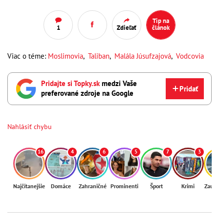
Tip na
1
Zdieľať
článok
Viac o téme:
Moslimovia
,
Taliban
,
Malála Júsufzajová
,
Vodcovia
Pridajte si Topky.sk
medzi Vaše
Pridať
preferované zdroje na Google
Nahlásiť chybu
16
4
6
5
7
3
Najčítanejšie
Domáce
Zahraničné
Prominenti
Šport
Krimi
Zaují