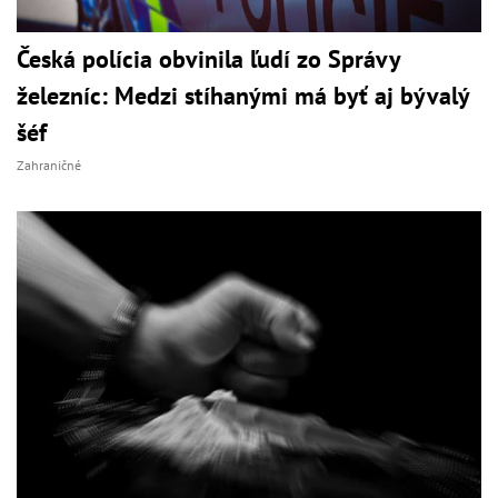
Česká polícia obvinila ľudí zo Správy
železníc: Medzi stíhanými má byť aj bývalý
šéf
Zahraničné