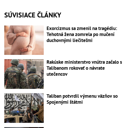
SÚVISIACE ČLÁNKY
Exorcizmus sa zmenil na tragédiu:
Tehotná žena zomrela po mučení
duchovnými liečiteľmi
Rakúske ministerstvo vnútra začalo s
Talibanom rokovať o návrate
utečencov
Taliban potvrdil výmenu väzňov so
Spojenými štátmi