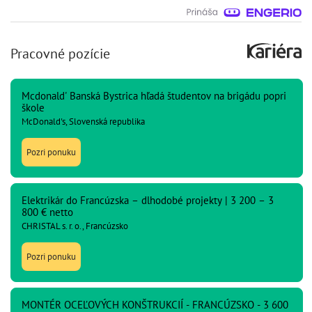
Pracovné pozície
Mcdonald' Banská Bystrica hľadá študentov na brigádu popri
škole
McDonald's, Slovenská republika
Pozri ponuku
Elektrikár do Francúzska – dlhodobé projekty | 3 200 – 3
800 € netto
CHRISTAL s. r. o., Francúzsko
Pozri ponuku
MONTÉR OCEĽOVÝCH KONŠTRUKCIÍ - FRANCÚZSKO - 3 600