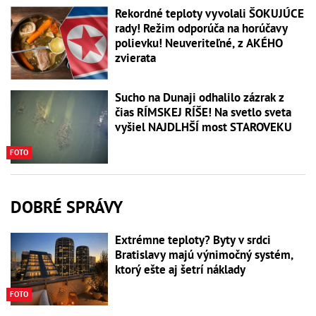
Rekordné teploty vyvolali ŠOKUJÚCE
rady! Režim odporúča na horúčavy
polievku! Neuveriteľné, z AKÉHO
zvierata
Sucho na Dunaji odhalilo zázrak z
čias RÍMSKEJ RÍŠE! Na svetlo sveta
vyšiel NAJDLHŠÍ most STAROVEKU
FOTO
DOBRÉ SPRÁVY
Extrémne teploty? Byty v srdci
Bratislavy majú výnimočný systém,
ktorý ešte aj šetrí náklady
FOTO