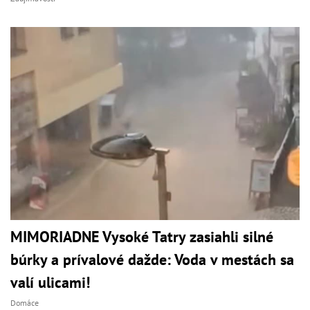
MIMORIADNE Vysoké Tatry zasiahli silné
búrky a prívalové dažde: Voda v mestách sa
valí ulicami!
Domáce