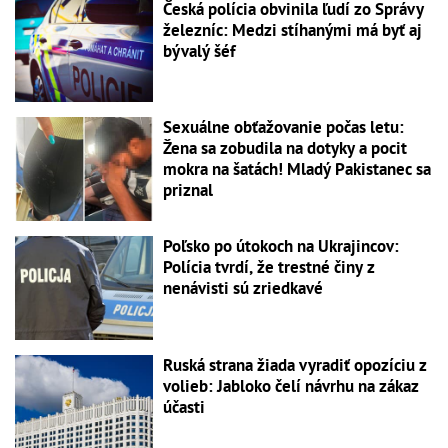
Česká polícia obvinila ľudí zo Správy
železníc: Medzi stíhanými má byť aj
bývalý šéf
Sexuálne obťažovanie počas letu:
Žena sa zobudila na dotyky a pocit
mokra na šatách! Mladý Pakistanec sa
priznal
Poľsko po útokoch na Ukrajincov:
Polícia tvrdí, že trestné činy z
nenávisti sú zriedkavé
Ruská strana žiada vyradiť opozíciu z
volieb: Jabloko čelí návrhu na zákaz
účasti