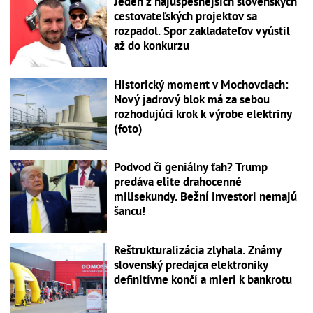
Jeden z najúspešnejších slovenských
cestovateľských projektov sa
rozpadol. Spor zakladateľov vyústil
až do konkurzu
Historický moment v Mochovciach:
Nový jadrový blok má za sebou
rozhodujúci krok k výrobe elektriny
(foto)
Podvod či geniálny ťah? Trump
predáva elite drahocenné
milisekundy. Bežní investori nemajú
šancu!
Reštrukturalizácia zlyhala. Známy
slovenský predajca elektroniky
definitívne končí a mieri k bankrotu