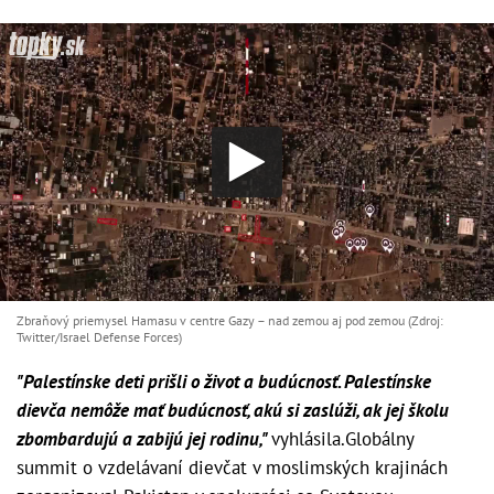
Zbraňový priemysel Hamasu v centre Gazy – nad zemou aj pod zemou (Zdroj:
Twitter/Israel Defense Forces)
"Palestínske deti prišli o život a budúcnosť. Palestínske
dievča nemôže mať budúcnosť, akú si zaslúži, ak jej školu
zbombardujú a zabijú jej rodinu,"
vyhlásila.Globálny
summit o vzdelávaní dievčat v moslimských krajinách