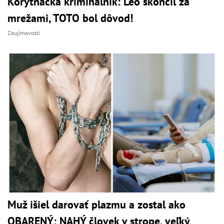
Korytnačka kriminálnik: Leo skončil za
mrežami, TOTO bol dôvod!
Zaujímavosti
Muž išiel darovať plazmu a zostal ako
OBARENÝ: NAHÝ človek v strope, veľký