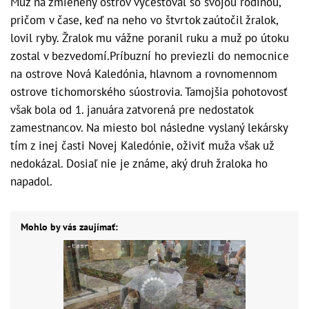
Muž na zmienený ostrov vycestoval so svojou rodinou,
pričom v čase, keď na neho vo štvrtok zaútočil žralok,
lovil ryby. Žralok mu vážne poranil ruku a muž po útoku
zostal v bezvedomí.Príbuzní ho previezli do nemocnice
na ostrove Nová Kaledónia, hlavnom a rovnomennom
ostrove tichomorského súostrovia. Tamojšia pohotovosť
však bola od 1. januára zatvorená pre nedostatok
zamestnancov. Na miesto bol následne vyslaný lekársky
tím z inej časti Novej Kaledónie, oživiť muža však už
nedokázal. Dosiaľ nie je známe, aký druh žraloka ho
napadol.
Mohlo by vás zaujímať: