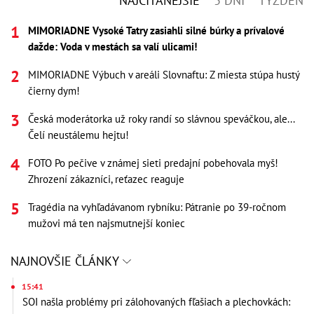
NAJČÍTANEJŠIE
3 DNI
TÝŽDEŇ
MIMORIADNE Vysoké Tatry zasiahli silné búrky a prívalové
dažde: Voda v mestách sa valí ulicami!
MIMORIADNE Výbuch v areáli Slovnaftu: Z miesta stúpa hustý
čierny dym!
Česká moderátorka už roky randí so slávnou speváčkou, ale...
Čelí neustálemu hejtu!
FOTO Po pečive v známej sieti predajní pobehovala myš!
Zhrození zákazníci, reťazec reaguje
Tragédia na vyhľadávanom rybníku: Pátranie po 39-ročnom
mužovi má ten najsmutnejší koniec
NAJNOVŠIE ČLÁNKY
15:41
SOI našla problémy pri zálohovaných fľašiach a plechovkách: