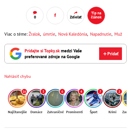
Tip na
0
Zdieľať
článok
Viac o téme:
Žralok
,
úmrtie
,
Nová Kaledónia
,
Napadnutie
,
Muž
Pridajte si Topky.sk
medzi Vaše
Pridať
preferované zdroje na Google
Nahlásiť chybu
16
3
6
4
7
2
Najčítanejšie
Domáce
Zahraničné
Prominenti
Šport
Krimi
Zaují