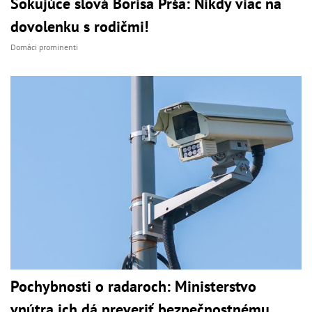
Šokujúce slová Borisa Prša: Nikdy viac na
dovolenku s rodičmi!
Domáci prominenti
Pochybnosti o radaroch: Ministerstvo
vnútra ich dá preveriť bezpečnostnému