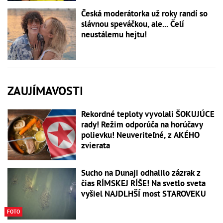
Česká moderátorka už roky randí so
slávnou speváčkou, ale... Čelí
neustálemu hejtu!
ZAUJÍMAVOSTI
Rekordné teploty vyvolali ŠOKUJÚCE
rady! Režim odporúča na horúčavy
polievku! Neuveriteľné, z AKÉHO
zvierata
Sucho na Dunaji odhalilo zázrak z
čias RÍMSKEJ RÍŠE! Na svetlo sveta
vyšiel NAJDLHŠÍ most STAROVEKU
FOTO