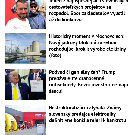
Jeden z najúspešnejších slovenských
cestovateľských projektov sa
rozpadol. Spor zakladateľov vyústil
až do konkurzu
Historický moment v Mochovciach:
Nový jadrový blok má za sebou
rozhodujúci krok k výrobe elektriny
(foto)
Podvod či geniálny ťah? Trump
predáva elite drahocenné
milisekundy. Bežní investori nemajú
šancu!
Reštrukturalizácia zlyhala. Známy
slovenský predajca elektroniky
definitívne končí a mieri k bankrotu