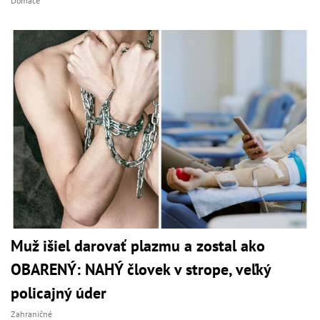
Domáce
Muž išiel darovať plazmu a zostal ako
OBARENÝ: NAHÝ človek v strope, veľký
policajný úder
Zahraničné