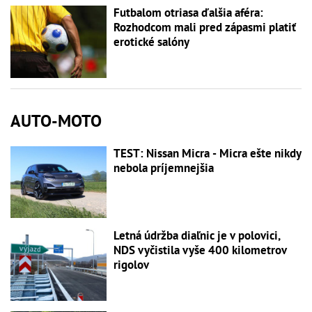
Futbalom otriasa ďalšia aféra:
Rozhodcom mali pred zápasmi platiť
erotické salóny
AUTO-MOTO
TEST: Nissan Micra - Micra ešte nikdy
nebola príjemnejšia
Letná údržba diaľnic je v polovici,
NDS vyčistila vyše 400 kilometrov
rigolov