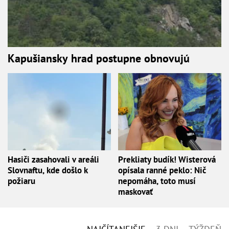
Kapušiansky hrad postupne obnovujú
Hasiči zasahovali v areáli
Prekliaty budík! Wisterová
Slovnaftu, kde došlo k
opísala ranné peklo: Nič
požiaru
nepomáha, toto musí
maskovať