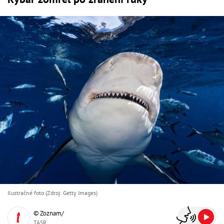
Ilustračné foto (Zdroj: Getty Images)
© Zoznam/
TASR