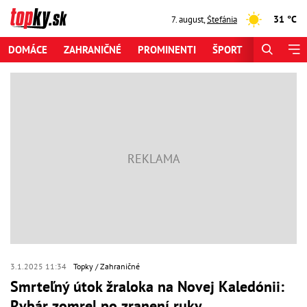
31 °C
7. august
,
Štefánia
DOMÁCE
ZAHRANIČNÉ
PROMINENTI
ŠPORT
ZAUJÍMAV
3.1.2025 11:34
Topky
Zahraničné
Smrteľný útok žraloka na Novej Kaledónii:
Rybár zomrel po zranení ruky