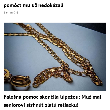
pomôcť mu už nedokázali
Zahraničné
Falošná pomoc skončila lúpežou: Muž mal
seniorovi strhnúť zlatú retiazku!