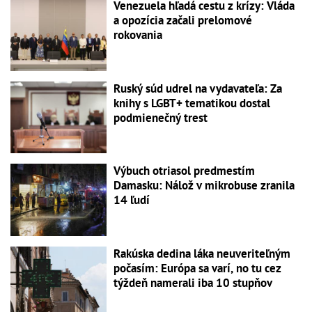
Venezuela hľadá cestu z krízy: Vláda
a opozícia začali prelomové
rokovania
Ruský súd udrel na vydavateľa: Za
knihy s LGBT+ tematikou dostal
podmienečný trest
Výbuch otriasol predmestím
Damasku: Nálož v mikrobuse zranila
14 ľudí
Rakúska dedina láka neuveriteľným
počasím: Európa sa varí, no tu cez
týždeň namerali iba 10 stupňov