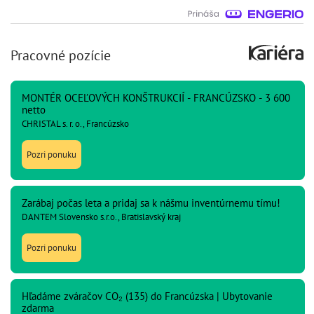
Pracovné pozície
MONTÉR OCEĽOVÝCH KONŠTRUKCIÍ - FRANCÚZSKO - 3 600
netto
CHRISTAL s. r. o., Francúzsko
Pozri ponuku
Zarábaj počas leta a pridaj sa k nášmu inventúrnemu tímu!
DANTEM Slovensko s.r.o., Bratislavský kraj
Pozri ponuku
Hľadáme zváračov CO₂ (135) do Francúzska | Ubytovanie
zdarma