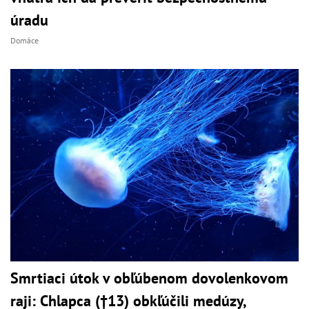
úradu
Domáce
Smrtiaci útok v obľúbenom dovolenkovom
raji: Chlapca (†13) obkľúčili medúzy,