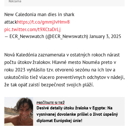
Reklama
New Caledonia man dies in shark
attack
https://t.co/gmmjJvHmv8
pic.twitter.com/t9XCtaDrLj
— ECR_Newswatch (@ECR_Newswatch)
January 3, 2025
Nová Kaledónia zaznamenala v ostatných rokoch nárast
počtu útokov žralokov. Hlavné mesto Nouméa preto v
roku 2023 vyhlásilo tzv. otvorenú sezónu na ich lov a
uskutočnilo tiež viacero preventívnych odchytov v nádeji,
že tak opäť zaistí bezpečnosť svojich pláží.
PREČÍTAJTE SI TIEŽ
Desivé detaily útoku žraloka v Egypte: Na
vysnívanej dovolenke prišiel o život úspešný
diplomat Európskej únie!