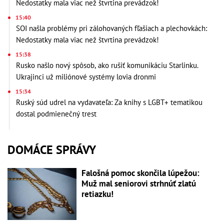
Nedostatky mala viac než štvrtina prevádzok!
15:40
SOI našla problémy pri zálohovaných fľašiach a plechovkách:
Nedostatky mala viac než štvrtina prevádzok!
15:38
Rusko našlo nový spôsob, ako rušiť komunikáciu Starlinku.
Ukrajinci už miliónové systémy lovia dronmi
15:34
Ruský súd udrel na vydavateľa: Za knihy s LGBT+ tematikou
dostal podmienečný trest
DOMÁCE SPRÁVY
Falošná pomoc skončila lúpežou:
Muž mal seniorovi strhnúť zlatú
retiazku!