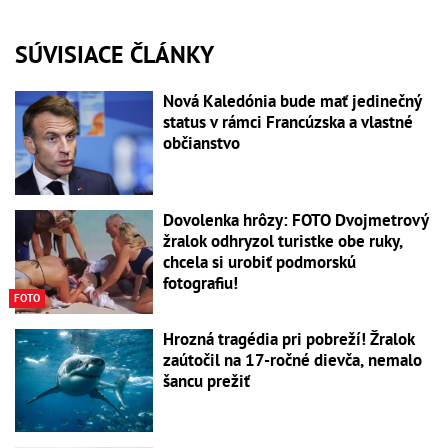
SÚVISIACE ČLÁNKY
Nová Kaledónia bude mať jedinečný
status v rámci Francúzska a vlastné
občianstvo
Dovolenka hrôzy: FOTO Dvojmetrový
žralok odhryzol turistke obe ruky,
chcela si urobiť podmorskú
fotografiu!
FOTO
Hrozná tragédia pri pobreží! Žralok
zaútočil na 17-ročné dievča, nemalo
šancu prežiť