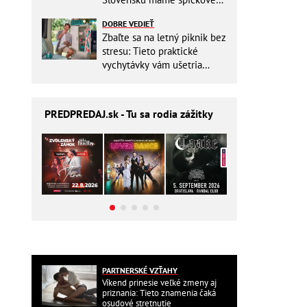
pracovisko
DOBRE VEDIEŤ
Zbaľte sa na letný piknik bez
stresu: Tieto praktické
vychytávky vám ušetria
miesto v batohu!
PREDPREDAJ
.sk - Tu sa rodia zážitky
PARTNERSKÉ VZŤAHY
Víkend prinesie veľké zmeny aj
priznania: Tieto znamenia čaká
osudové stretnutie