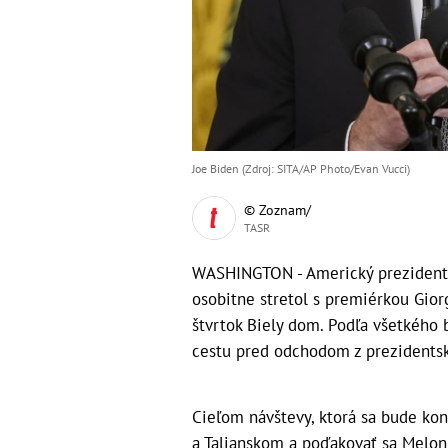
Joe Biden (Zdroj: SITA/AP Photo/Evan Vucci)
© Zoznam/
TASR
WASHINGTON - Americký prezident J
osobitne stretol s premiérkou Gio
štvrtok Biely dom. Podľa všetkého 
cestu pred odchodom z prezidentsk
Cieľom návštevy, ktorá sa bude kona
a Talianskom a poďakovať sa Meloni