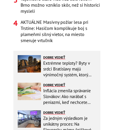
Brno možno vzniklo skôr, než si historici
mysleli
AKTUÁLNE Masívny požiar lesa pri
Trstíne: Hasičom komplikuje boj s
plameňmi silný vietor, na miesto
smeruje vrtuľník
DOBRE VEDIEŤ
Extrémne teploty? Byty v
srdci Bratislavy majú
výnimočný systém, ktorý
ešte aj šetrí náklady
DOBRE VEDIEŤ
Inflácia zmenila správanie
Slovákov: Ako narábať s
peniazmi, keď nechcete
zbytočne riskovať?
DOBRE VEDIEŤ
Za jedným výsledkom je
unikátny proces: Na
Slovensku máme špičkové