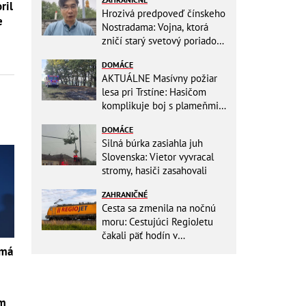
ril
Hrozivá predpoveď čínskeho
e
Nostradama: Vojna, ktorá
zničí starý svetový poriadok!
Už sa viackrát nemýlil
DOMÁCE
AKTUÁLNE Masívny požiar
lesa pri Trstíne: Hasičom
komplikuje boj s plameňmi
silný vietor, na miesto
DOMÁCE
smeruje vrtuľník
Silná búrka zasiahla juh
Slovenska: Vietor vyvracal
stromy, hasiči zasahovali
ZAHRANIČNÉ
Cesta sa zmenila na nočnú
moru: Cestujúci RegioJetu
čakali päť hodín v
horúčavách! Pokazila sa
 má
lokomotíva
om