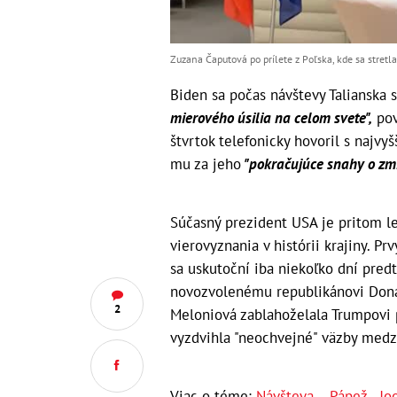
Zuzana Čaputová po prílete z Poľska, kde sa stretl
Biden sa počas návštevy Talianska 
mierového úsilia na celom svete",
pov
štvrtok telefonicky hovoril s najvy
mu za jeho
"pokračujúce snahy o zmi
Súčasný prezident USA je pritom l
vierovyznania v histórii krajiny. Pr
sa uskutoční iba niekoľko dní pred
novozvolenému republikánovi Donal
2
Meloniová zablahoželala Trumpovi 
vyzdvihla "neochvejné" väzby medz
Viac o téme:
Návšteva
,
Pápež
,
Jo