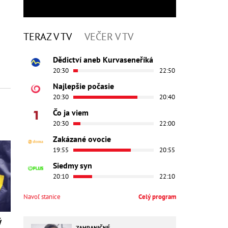
TERAZ V TV
VEČER V TV
Dědictví aneb Kurvaseneříká
20:30
22:50
Najlepšie počasie
20:30
20:40
Čo ja viem
20:30
22:00
Zakázané ovocie
19:55
20:55
Siedmy syn
20:10
22:10
Navoľ stanice
Celý program
ý
ZAHRANIČNÉ