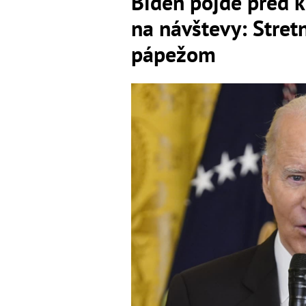
Biden pôjde pred 
na návštevy: Stret
pápežom