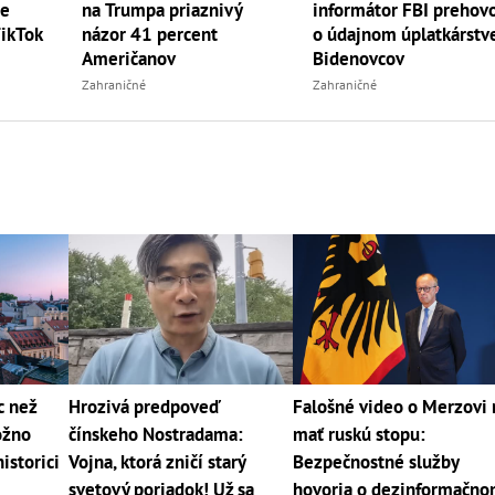
ze
informátor FBI prehovo
na Trumpa priaznivý
TikTok
o údajnom úplatkárstv
názor 41 percent
Bidenovcov
Američanov
Zahraničné
Zahraničné
c než
Hrozivá predpoveď
Falošné video o Merzovi
ožno
čínskeho Nostradama:
mať ruskú stopu:
historici
Vojna, ktorá zničí starý
Bezpečnostné služby
svetový poriadok! Už sa
hovoria o dezinformačn