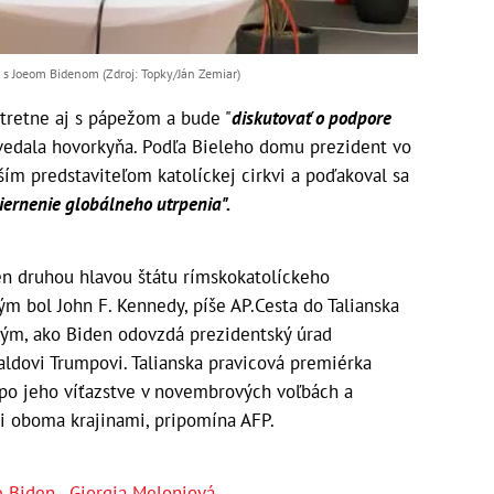
a s Joeom Bidenom (Zdroj: Topky/Ján Zemiar)
stretne aj s pápežom a bude "
diskutovať o podpore
edala hovorkyňa. Podľa Bieleho domu prezident vo
šším predstaviteľom katolíckej cirkvi a poďakoval sa
ernenie globálneho utrpenia".
en druhou hlavou štátu rímskokatolíckeho
vým bol John F. Kennedy, píše AP.Cesta do Talianska
tým, ako Biden odovzdá prezidentský úrad
dovi Trumpovi. Talianska pravicová premiérka
po jeho víťazstve v novembrových voľbách a
i oboma krajinami, pripomína AFP.
e Biden
,
Giorgia Meloniová