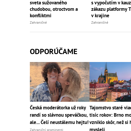
s vypočutím v kau
sveta sužovaného
zákazu platformy 
chudobou, otroctvom a
v krajine
konfliktmi
Zahraničné
Zahraničné
ODPORÚČAME
Česká moderátorka už roky
Tajomstvo staré via
randí so slávnou speváčkou,
tisíc rokov: Brno m
ale... Čelí neustálemu hejtu!
vzniklo skôr, než si 
mysleli
Zahraniční prominenti