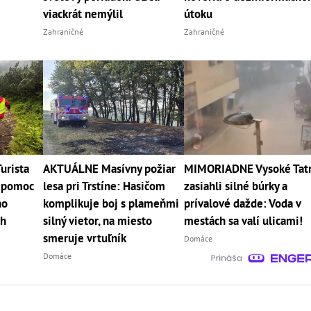
viackrát nemýlil
útoku
Zahraničné
Zahraničné
urista
AKTUÁLNE Masívny požiar
MIMORIADNE Vysoké Tat
l pomoc
lesa pri Trstíne: Hasičom
zasiahli silné búrky a
ho
komplikuje boj s plameňmi
prívalové dažde: Voda v
ch
silný vietor, na miesto
mestách sa valí ulicami!
smeruje vrtuľník
Domáce
Domáce