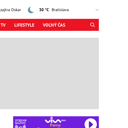
, zajtra Oskar
30 °C
 TV
LIFESTYLE
VOĽNÝ ČAS
STREAM
NAŽIVO
Perrie