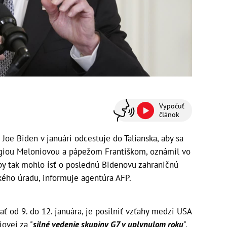
Vypočuť
článok
oe Biden v januári odcestuje do Talianska, aby sa
rgiou Meloniovou a pápežom Františkom, oznámil vo
by tak mohlo ísť o poslednú Bidenovu zahraničnú
ého úradu, informuje agentúra AFP.
ť od 9. do 12. januára, je posilniť vzťahy medzi USA
ovej za "
silné vedenie skupiny G7 v uplynulom roku
",