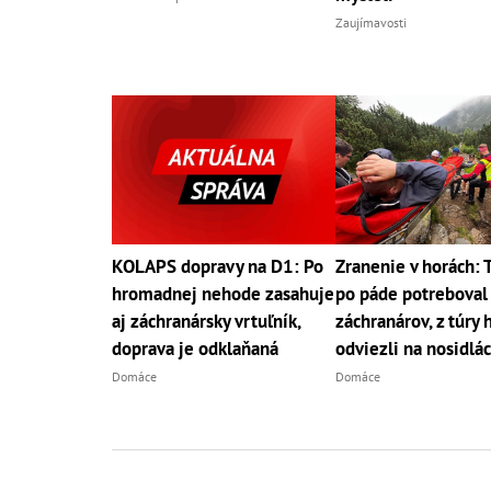
Zaujímavosti
KOLAPS dopravy na D1: Po
Zranenie v horách: T
hromadnej nehode zasahuje
po páde potrebova
aj záchranársky vrtuľník,
záchranárov, z túry 
doprava je odklaňaná
odviezli na nosidlá
Domáce
Domáce