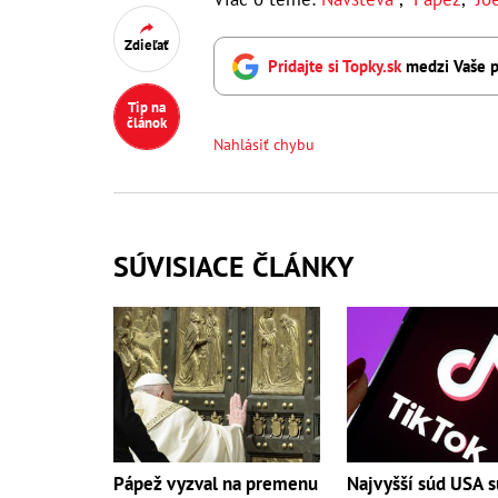
Zdieľať
Pridajte si Topky.sk
medzi Vaše p
Tip na
článok
Nahlásiť chybu
SÚVISIACE ČLÁNKY
Najvyšší súd USA s
Pápež vyzval na premenu