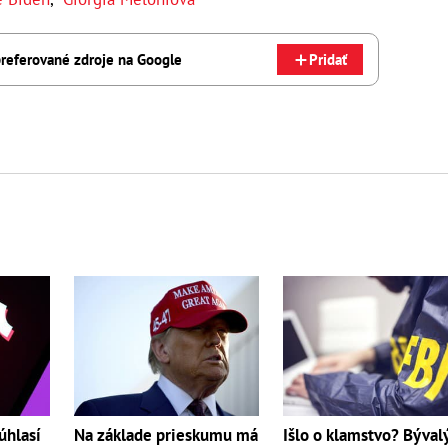
referované zdroje na Google
Pridať
úhlasí
Išlo o klamstvo? Býval
Na základe prieskumu má