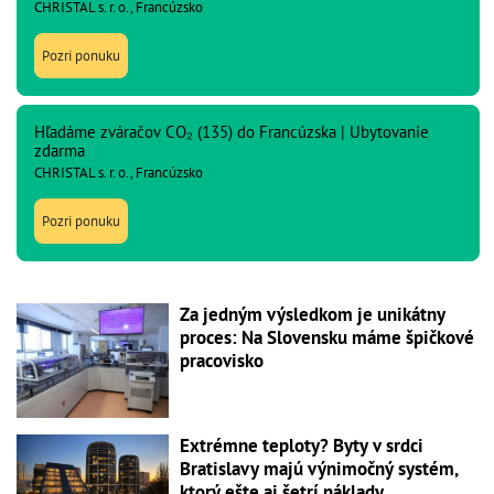
CHRISTAL s. r. o., Francúzsko
Pozri ponuku
Hľadáme zváračov CO₂ (135) do Francúzska | Ubytovanie
zdarma
CHRISTAL s. r. o., Francúzsko
Pozri ponuku
Za jedným výsledkom je unikátny
proces: Na Slovensku máme špičkové
pracovisko
Extrémne teploty? Byty v srdci
Bratislavy majú výnimočný systém,
ktorý ešte aj šetrí náklady