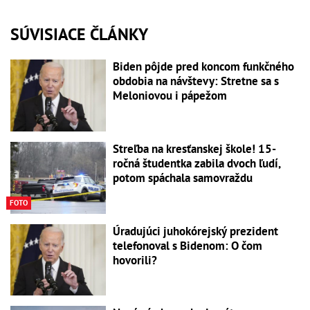
SÚVISIACE ČLÁNKY
Biden pôjde pred koncom funkčného
obdobia na návštevy: Stretne sa s
Meloniovou i pápežom
Streľba na kresťanskej škole! 15-
ročná študentka zabila dvoch ľudí,
potom spáchala samovraždu
FOTO
Úradujúci juhokórejský prezident
telefonoval s Bidenom: O čom
hovorili?