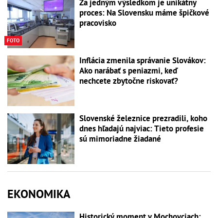
Za jedným výsledkom je unikátny
proces: Na Slovensku máme špičkové
pracovisko
FOTO
Inflácia zmenila správanie Slovákov:
Ako narábať s peniazmi, keď
nechcete zbytočne riskovať?
Slovenské železnice prezradili, koho
dnes hľadajú najviac: Tieto profesie
sú mimoriadne žiadané
EKONOMIKA
Historický moment v Mochovciach: