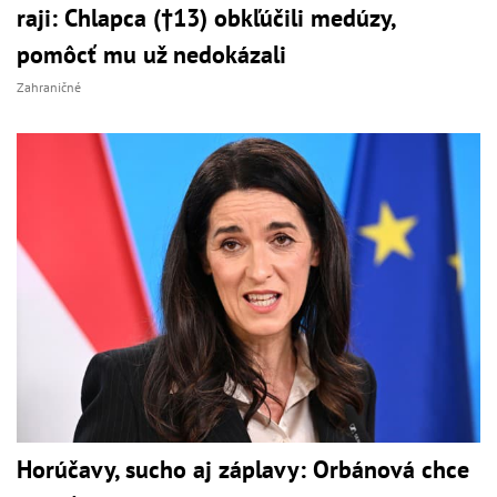
raji: Chlapca (†13) obkľúčili medúzy,
pomôcť mu už nedokázali
Zahraničné
Horúčavy, sucho aj záplavy: Orbánová chce