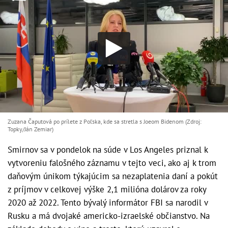
Zuzana Čaputová po prílete z Poľska, kde sa stretla s Joeom Bidenom (Zdroj:
Topky/Ján Zemiar)
Smirnov sa v pondelok na súde v Los Angeles priznal k
vytvoreniu falošného záznamu v tejto veci, ako aj k trom
daňovým únikom týkajúcim sa nezaplatenia daní a pokút
z príjmov v celkovej výške 2,1 milióna dolárov za roky
2020 až 2022. Tento bývalý informátor FBI sa narodil v
Rusku a má dvojaké americko-izraelské občianstvo. Na