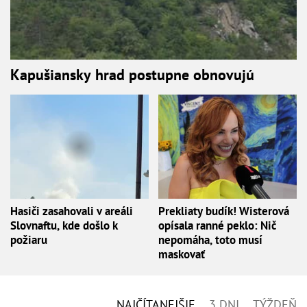
Kapušiansky hrad postupne obnovujú
Hasiči zasahovali v areáli
Prekliaty budík! Wisterová
Slovnaftu, kde došlo k
opísala ranné peklo: Nič
požiaru
nepomáha, toto musí
maskovať
NAJČÍTANEJŠIE
3 DNI
TÝŽDEŇ