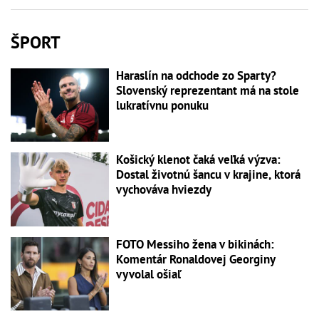
ŠPORT
Haraslín na odchode zo Sparty?
Slovenský reprezentant má na stole
lukratívnu ponuku
Košický klenot čaká veľká výzva:
Dostal životnú šancu v krajine, ktorá
vychováva hviezdy
FOTO Messiho žena v bikinách:
Komentár Ronaldovej Georginy
vyvolal ošiaľ