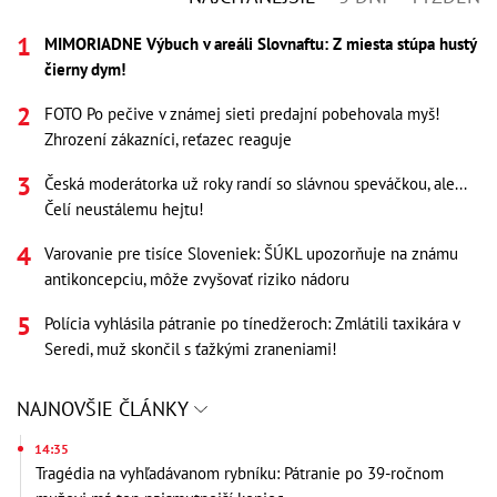
MIMORIADNE Výbuch v areáli Slovnaftu: Z miesta stúpa hustý
čierny dym!
FOTO Po pečive v známej sieti predajní pobehovala myš!
Zhrození zákazníci, reťazec reaguje
Česká moderátorka už roky randí so slávnou speváčkou, ale...
Čelí neustálemu hejtu!
Varovanie pre tisíce Sloveniek: ŠÚKL upozorňuje na známu
antikoncepciu, môže zvyšovať riziko nádoru
Polícia vyhlásila pátranie po tínedžeroch: Zmlátili taxikára v
Seredi, muž skončil s ťažkými zraneniami!
NAJNOVŠIE ČLÁNKY
14:35
Tragédia na vyhľadávanom rybníku: Pátranie po 39-ročnom