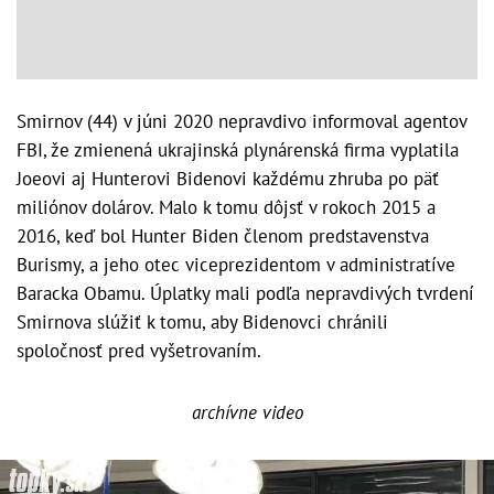
Smirnov (44) v júni 2020 nepravdivo informoval agentov
FBI, že zmienená ukrajinská plynárenská firma vyplatila
Joeovi aj Hunterovi Bidenovi každému zhruba po päť
miliónov dolárov. Malo k tomu dôjsť v rokoch 2015 a
2016, keď bol Hunter Biden členom predstavenstva
Burismy, a jeho otec viceprezidentom v administratíve
Baracka Obamu. Úplatky mali podľa nepravdivých tvrdení
Smirnova slúžiť k tomu, aby Bidenovci chránili
spoločnosť pred vyšetrovaním.
archívne video