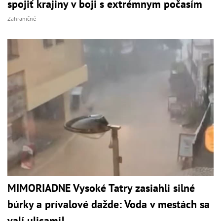
spojiť krajiny v boji s extrémnym počasím
Zahraničné
MIMORIADNE Vysoké Tatry zasiahli silné
búrky a prívalové dažde: Voda v mestách sa
valí ulicami!