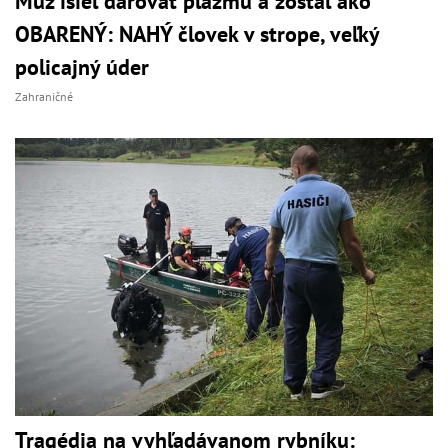
Muž išiel darovať plazmu a zostal ako
OBARENÝ: NAHÝ človek v strope, veľký
policajný úder
Zahraničné
Tragédia na vyhľadávanom rybníku: