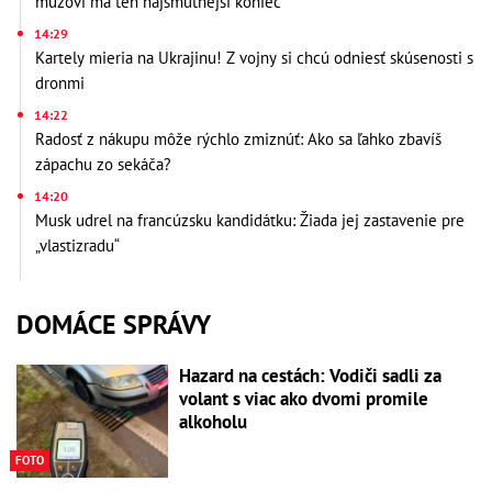
mužovi má ten najsmutnejší koniec
14:29
Kartely mieria na Ukrajinu! Z vojny si chcú odniesť skúsenosti s
dronmi
14:22
Radosť z nákupu môže rýchlo zmiznúť: Ako sa ľahko zbavíš
zápachu zo sekáča?
14:20
Musk udrel na francúzsku kandidátku: Žiada jej zastavenie pre
„vlastizradu“
DOMÁCE SPRÁVY
Hazard na cestách: Vodiči sadli za
volant s viac ako dvomi promile
alkoholu
FOTO