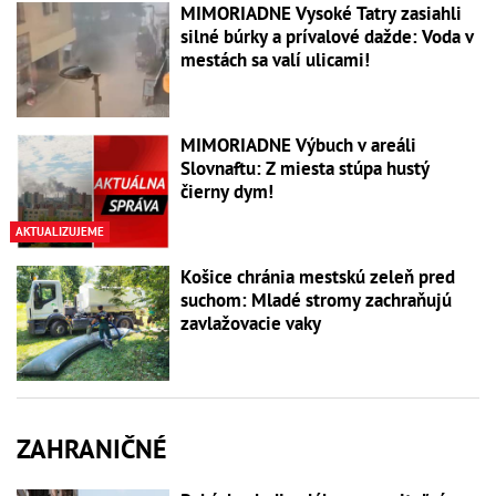
MIMORIADNE Vysoké Tatry zasiahli
silné búrky a prívalové dažde: Voda v
mestách sa valí ulicami!
MIMORIADNE Výbuch v areáli
Slovnaftu: Z miesta stúpa hustý
čierny dym!
AKTUALIZUJEME
Košice chránia mestskú zeleň pred
suchom: Mladé stromy zachraňujú
zavlažovacie vaky
ZAHRANIČNÉ