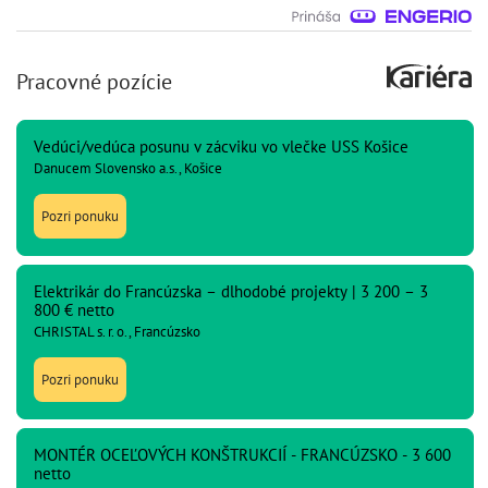
Pracovné pozície
Vedúci/vedúca posunu v zácviku vo vlečke USS Košice
Danucem Slovensko a.s., Košice
Pozri ponuku
Elektrikár do Francúzska – dlhodobé projekty | 3 200 – 3
800 € netto
CHRISTAL s. r. o., Francúzsko
Pozri ponuku
MONTÉR OCEĽOVÝCH KONŠTRUKCIÍ - FRANCÚZSKO - 3 600
netto