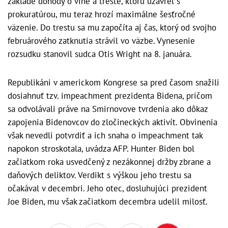
základe dohody o vine a treste, ktorú uzavrel s
prokuratúrou, mu teraz hrozí maximálne šesťročné
väzenie. Do trestu sa mu započíta aj čas, ktorý od svojho
februárového zatknutia strávil vo väzbe. Vynesenie
rozsudku stanovil sudca Otis Wright na 8. januára.
Republikáni v americkom Kongrese sa pred časom snažili
dosiahnuť tzv. impeachment prezidenta Bidena, pričom
sa odvolávali práve na Smirnovove tvrdenia ako dôkaz
zapojenia Bidenovcov do zločineckých aktivít. Obvinenia
však nevedli potvrdiť a ich snaha o impeachment tak
napokon stroskotala, uvádza AFP. Hunter Biden bol
začiatkom roka usvedčený z nezákonnej držby zbrane a
daňových deliktov. Verdikt s výškou jeho trestu sa
očakával v decembri. Jeho otec, dosluhujúci prezident
Joe Biden, mu však začiatkom decembra udelil milosť.