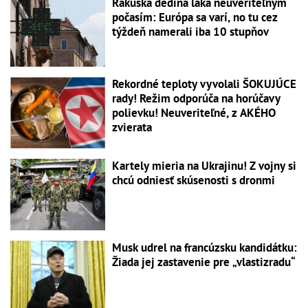
Rakúska dedina láka neuveriteľným
počasím: Európa sa varí, no tu cez
týždeň namerali iba 10 stupňov
Rekordné teploty vyvolali ŠOKUJÚCE
rady! Režim odporúča na horúčavy
polievku! Neuveriteľné, z AKÉHO
zvierata
Kartely mieria na Ukrajinu! Z vojny si
chcú odniesť skúsenosti s dronmi
Musk udrel na francúzsku kandidátku:
Žiada jej zastavenie pre „vlastizradu“