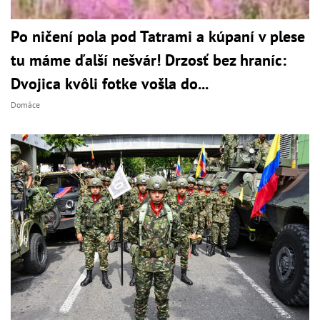
Po ničení pola pod Tatrami a kúpaní v plese
tu máme ďalší nešvár! Drzosť bez hraníc:
Dvojica kvôli fotke vošla do...
Domáce