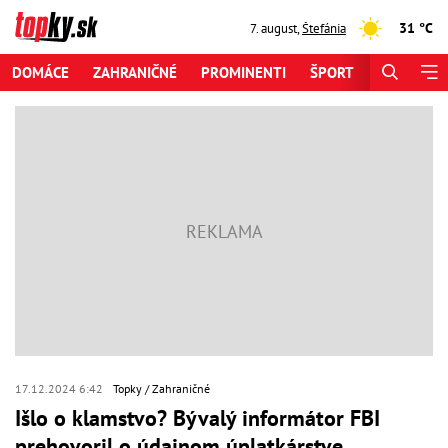
31 °C
7. august
,
Štefánia
DOMÁCE
ZAHRANIČNÉ
PROMINENTI
ŠPORT
ZAUJÍMAV
17.12.2024 6:42
Topky
Zahraničné
Išlo o klamstvo? Bývalý informátor FBI
prehovoril o údajnom úplatkárstve