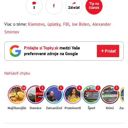
Tip na
5
Zdieľať
článok
Viac o téme:
Klamstvo
,
úplatky
,
FBI
,
Joe Biden
,
Alexander
Smirnov
Pridajte si Topky.sk
medzi Vaše
Pridať
preferované zdroje na Google
Nahlásiť chybu
16
3
5
4
7
3
Najčítanejšie
Domáce
Zahraničné
Prominenti
Šport
Krimi
Zaují