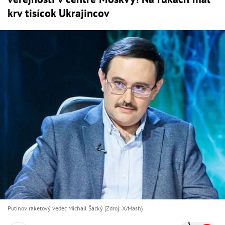
krv tisícok Ukrajincov
Putinov raketový vedec Michail Šacký (Zdroj: X/Mash)