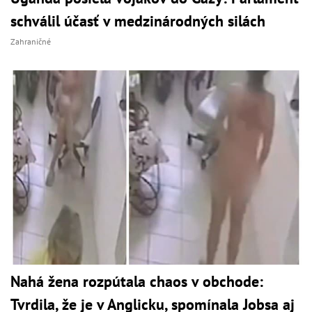
schválil účasť v medzinárodných silách
Zahraničné
Nahá žena rozpútala chaos v obchode:
Tvrdila, že je v Anglicku, spomínala Jobsa aj