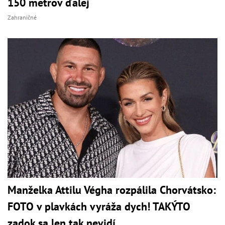
150 metrov ďalej
Zahraničné
Manželka Attilu Végha rozpálila Chorvátsko:
FOTO v plavkách vyráža dych! TAKÝTO
zadok sa len tak nevidí