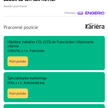
Domáci prominenti
Pracovné pozície
Hľadáme zváračov CO₂ (135) do Francúzska | Ubytovanie
zdarma
CHRISTAL s. r. o., Francúzsko
Pozri ponuku
Špecialista/ka marketingu
EPSA, s. r. o., Bratislavský kraj
Pozri ponuku