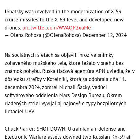
❗️Shatsky was involved in the modernization of X-59
cruise missiles to the X-69 level and developed new
drones.
pic.twitter.com/WVAQP2xuMe
— Olena Rohoza (@OlenaRohoza)
December 12, 2024
Na sociálnych sieťach sa objavili hrozivé snímky
zohaveného mužského tela, ktoré ležalo v snehu bez
známok pohybu. Ruská tlačová agentúra APN uviedla, že v
dôsledku streľby v Kotelniki, ktorá sa odohrala dňa 11.
decembra 2024, zomrel Michail Šacký, vedúci
softvérového oddelenia Mars Design Bureau. Okrem
riadených striel vyvíjal aj najnovšie typy bezpilotných
lietadiel UAV.
ChuckPfarrer: SHOT DOWN: Ukrainian air defense and
Electronic Warfare assets downed two Russian Kh-59 air