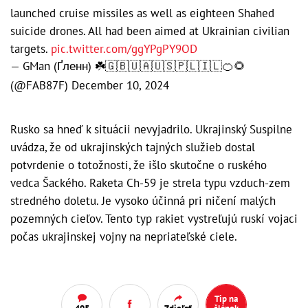
launched cruise missiles as well as eighteen Shahed
suicide drones. All had been aimed at Ukrainian civilian
targets.
pic.twitter.com/ggYPgPY9OD
— GMan (Ґленн) ☘️🇬🇧🇺🇦🇺🇸🇵🇱🇮🇱🍊🌻
(@FAB87F)
December 10, 2024
Rusko sa hneď k situácii nevyjadrilo. Ukrajinský Suspilne
uvádza, že od ukrajinských tajných služieb dostal
potvrdenie o totožnosti, že išlo skutočne o ruského
vedca Šackého. Raketa Ch-59 je strela typu vzduch-zem
stredného doletu. Je vysoko účinná pri ničení malých
pozemných cieľov. Tento typ rakiet vystreľujú ruskí vojaci
počas ukrajinskej vojny na nepriateľské ciele.
Tip na