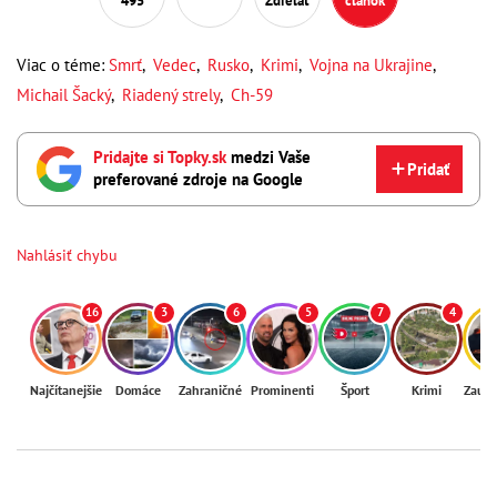
495
Zdieľať
článok
Viac o téme:
Smrť
,
Vedec
,
Rusko
,
Krimi
,
Vojna na Ukrajine
,
Michail Šacký
,
Riadený strely
,
Ch-59
Pridajte si Topky.sk
medzi Vaše
Pridať
preferované zdroje na Google
Nahlásiť chybu
16
3
6
5
7
4
Najčítanejšie
Domáce
Zahraničné
Prominenti
Šport
Krimi
Zaují