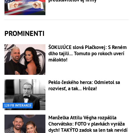
PROMINENTI
ŠOKUJÚCE slová Plačkovej: S Reném
dlho tajili... Tomuto po rokoch uverí
málokto!
Peklo českého herca: Odmietol sa
rozviesť, a tak... Hrôza!
128 FB INTERAKCIÍ
Manželka Attilu Végha rozpálila
Chorvátsko: FOTO v plavkách vyráža
dych! TAKÝTO zadok sa len tak nevidí