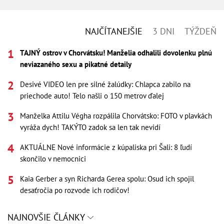
NAJČÍTANEJŠIE
3 DNI
TÝŽDEŇ
TAJNÝ ostrov v Chorvátsku! Manželia odhalili dovolenku plnú
neviazaného sexu a pikatné detaily
Desivé VIDEO len pre silné žalúdky: Chlapca zabilo na
priechode auto! Telo našli o 150 metrov ďalej
Manželka Attilu Végha rozpálila Chorvátsko: FOTO v plavkách
vyráža dych! TAKÝTO zadok sa len tak nevidí
AKTUÁLNE Nové informácie z kúpaliska pri Šali: 8 ľudí
skončilo v nemocnici
Kaia Gerber a syn Richarda Gerea spolu: Osud ich spojil
desaťročia po rozvode ich rodičov!
NAJNOVŠIE ČLÁNKY