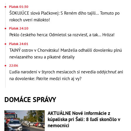
Piatok 01:30
ŠOKUJÚCE slová Plačkovej: S Reném dlho tajili... Tomuto po
rokoch uverí málokto!
Piatok 24:10
Peklo českého herca: Odmietol sa rozviesť, a tak... Hrôza!
Piatok 24:01
TAJNÝ ostrov v Chorvátsku! Manželia odhalili dovolenku plnú
neviazaného sexu a pikatné detaily
22:06
Ľudia narodení v štyroch mesiacoch si nevedia oddýchnuť ani
na dovolenke: Patríte medzi nich aj vy?
DOMÁCE SPRÁVY
AKTUÁLNE Nové informácie z
kúpaliska pri Šali: 8 ľudí skončilo v
nemocnici