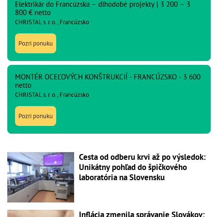
Elektrikár do Francúzska – dlhodobé projekty | 3 200 – 3
800 € netto
CHRISTAL s. r. o., Francúzsko
Pozri ponuku
MONTÉR OCEĽOVÝCH KONŠTRUKCIÍ - FRANCÚZSKO - 3 600
netto
CHRISTAL s. r. o., Francúzsko
Pozri ponuku
Cesta od odberu krvi až po výsledok:
Unikátny pohľad do špičkového
laboratória na Slovensku
Inflácia zmenila správanie Slovákov: