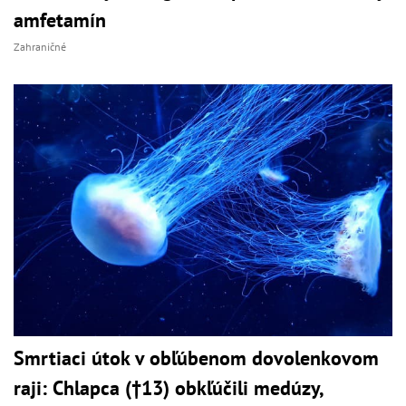
amfetamín
Zahraničné
Smrtiaci útok v obľúbenom dovolenkovom
raji: Chlapca (†13) obkľúčili medúzy,