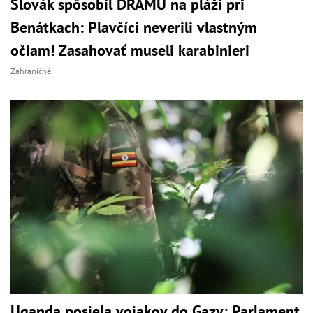
Slovák spôsobil DRÁMU na pláži pri
Benátkach: Plavčíci neverili vlastným
očiam! Zasahovať museli karabinieri
Zahraničné
Uganda posiela vojakov do Gazy: Parlament