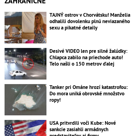
ZAHRANIČNÉ
TAJNÝ ostrov v Chorvátsku! Manželia
odhalili dovolenku plnú neviazaného
sexu a pikatné detaily
Desivé VIDEO len pre silné žalúdky:
Chlapca zabilo na priechode auto!
Telo našli o 150 metrov ďalej
Tanker pri Ománe hrozí katastrofou:
Do mora uniká obrovské množstvo
ropy!
USA pritvrdili voči Kube: Nové
sankcie zasiahli armádnych
predstaviteľov aj firmy