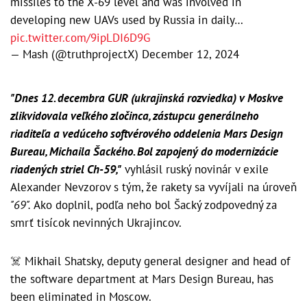
missiles to the X-69 level and was involved in
developing new UAVs used by Russia in daily…
pic.twitter.com/9ipLDI6D9G
— Mash (@truthprojectX)
December 12, 2024
"Dnes 12. decembra GUR (ukrajinská rozviedka) v Moskve
zlikvidovala veľkého zločinca, zástupcu generálneho
riaditeľa a vedúceho softvérového oddelenia Mars Design
Bureau, Michaila Šackého. Bol zapojený do modernizácie
riadených striel Ch-59,"
vyhlásil ruský novinár v exile
Alexander Nevzorov s tým, že rakety sa vyvíjali na úroveň
"69".
Ako doplnil, podľa neho bol Šacký zodpovedný za
smrť tisícok nevinných Ukrajincov.
☠️ Mikhail Shatsky, deputy general designer and head of
the software department at Mars Design Bureau, has
been eliminated in Moscow.