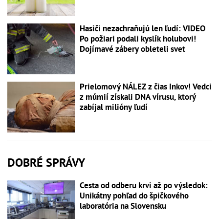
Hasiči nezachraňujú len ľudí: VIDEO
Po požiari podali kyslík holubovi!
Dojímavé zábery obleteli svet
Prielomový NÁLEZ z čias Inkov! Vedci
z múmií získali DNA vírusu, ktorý
zabíjal milióny ľudí
DOBRÉ SPRÁVY
Cesta od odberu krvi až po výsledok:
Unikátny pohľad do špičkového
laboratória na Slovensku