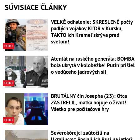
SÚVISIACE ČLÁNKY
VEĽKÉ odhalenie: SKRESLENÉ počty
padlých vojakov KĽDR v Kursku,
TAKTO ich Kremeľ skrýva pred
svetom!
FOTO
Atentát na ruského generála: BOMBA
bola ukrytá v kolobežke! Putin prišiel
o vedúceho jadrových síl
FOTO
BRUTÁLNY čin Josepha (23): Otca
ZASTRELIL, matka bojuje o život!
Všetko pre počítačové hry
FOTO
Severokórejci zaútočili na
Ukrajincov: Poslali ich Rusi na jatky?