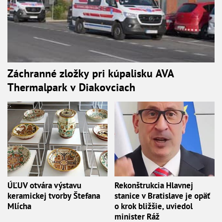
Záchranné zložky pri kúpalisku AVA
Thermalpark v Diakovciach
ÚĽUV otvára výstavu
Rekonštrukcia Hlavnej
keramickej tvorby Štefana
stanice v Bratislave je opäť
Mlícha
o krok bližšie, uviedol
minister Ráž