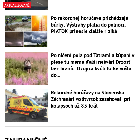
AKTUALIZOVANÉ
Po rekordnej horúčave prichádzajú
búrky: Výstrahy platia do polnoci,
PIATOK prinesie ďalšie riziká
Po ničení pola pod Tatrami a kúpaní v
plese tu máme ďalší nešvár! Drzosť
bez hraníc: Dvojica kvôli fotke vošla
do...
Rekordné horúčavy na Slovensku:
Záchranári vo štvrtok zasahovali pri
kolapsoch už 83-krát