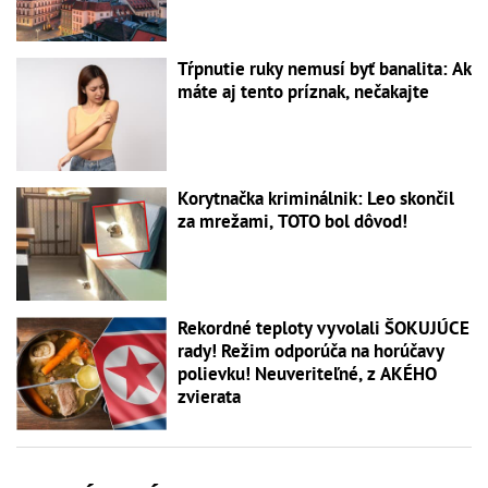
Tŕpnutie ruky nemusí byť banalita: Ak
máte aj tento príznak, nečakajte
Korytnačka kriminálnik: Leo skončil
za mrežami, TOTO bol dôvod!
Rekordné teploty vyvolali ŠOKUJÚCE
rady! Režim odporúča na horúčavy
polievku! Neuveriteľné, z AKÉHO
zvierata