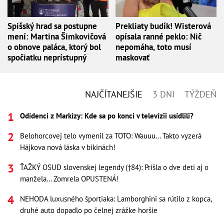
Spišský hrad sa postupne
Prekliaty budík! Wisterová
mení: Martina Šimkovičová
opísala ranné peklo: Nič
o obnove paláca, ktorý bol
nepomáha, toto musí
spočiatku neprístupný
maskovať
NAJČÍTANEJŠIE
3 DNI
TÝŽDEŇ
Odídenci z Markízy: Kde sa po konci v televízii usídlili?
Belohorcovej telo vymenil za TOTO: Wauuu... Takto vyzerá
Hájkova nová láska v bikinách!
ŤAŽKÝ OSUD slovenskej legendy (†84): Prišla o dve deti aj o
manžela... Zomrela OPUSTENÁ!
NEHODA luxusného športiaka: Lamborghini sa rútilo z kopca,
druhé auto dopadlo po čelnej zrážke horšie