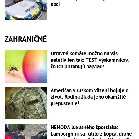
obci
ZAHRANIČNÉ
Otravné komáre možno na vás
neletia len tak: TEST výskumníkov,
čo ich priťahujú najviac?
Američan v ruskom väzení bojuje o
život: Rodina žiada jeho okamžité
prepustenie!
NEHODA luxusného športiaka:
Lamborghini sa rútilo z kopca, druhé