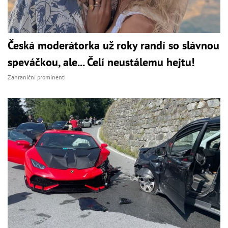
Česká moderátorka už roky randí so slávnou
speváčkou, ale... Čelí neustálemu hejtu!
Zahraniční prominenti