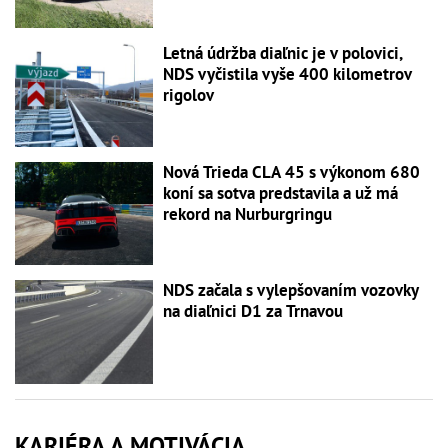
Letná údržba diaľnic je v polovici,
NDS vyčistila vyše 400 kilometrov
rigolov
Nová Trieda CLA 45 s výkonom 680
koní sa sotva predstavila a už má
rekord na Nurburgringu
NDS začala s vylepšovaním vozovky
na diaľnici D1 za Trnavou
KARIÉRA A MOTIVÁCIA