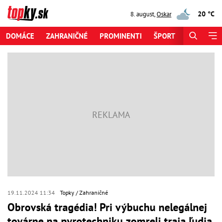
20 °C
8. august
,
Oskar
DOMÁCE
ZAHRANIČNÉ
PROMINENTI
ŠPORT
ZAUJÍMAV
19.11.2024 11:34
Topky
Zahraničné
Obrovská tragédia! Pri výbuchu nelegálnej
továrne na pyrotechniku zomreli traja ľudia