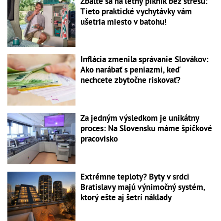
Zbaľte sa na letný piknik bez stresu:
Tieto praktické vychytávky vám
ušetria miesto v batohu!
Inflácia zmenila správanie Slovákov:
Ako narábať s peniazmi, keď
nechcete zbytočne riskovať?
Za jedným výsledkom je unikátny
proces: Na Slovensku máme špičkové
pracovisko
Extrémne teploty? Byty v srdci
Bratislavy majú výnimočný systém,
ktorý ešte aj šetrí náklady