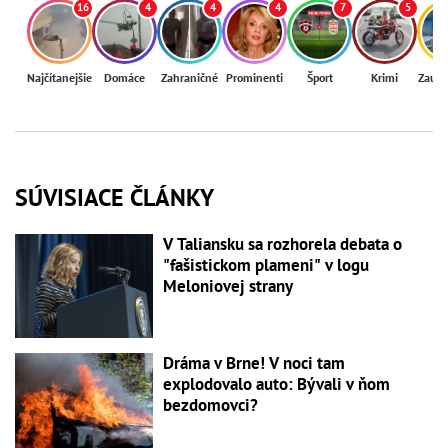
16
4
4
4
7
5
Najčítanejšie
Domáce
Zahraničné
Prominenti
Šport
Krimi
Zaují
SÚVISIACE ČLÁNKY
V Taliansku sa rozhorela debata o
"fašistickom plameni" v logu
Meloniovej strany
Dráma v Brne! V noci tam
explodovalo auto: Bývali v ňom
bezdomovci?