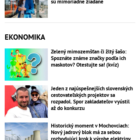
sú mimoriadne žiadané
EKONOMIKA
Zelený mimozemšťan či žltý šašo:
Spoznáte známe značky podľa ich
maskotov? Otestujte sa! (kvíz)
Jeden z najúspešnejších slovenských
cestovateľských projektov sa
rozpadol. Spor zakladateľov vyústil
až do konkurzu
Historický moment v Mochovciach:
Nový jadrový blok má za sebou
rozhodujúci krok k výrobe elektriny