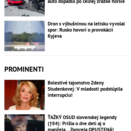
auto dopadlo po čelnej zrážke horšie
Dron s výbušninou na letisku vyvolal
spor: Rusko hovorí o provokácii
Kyjeva
PROMINENTI
Bolestivé tajomstvo Zdeny
Studenkovej: V mladosti podstúpila
interrupciu!
ŤAŽKÝ OSUD slovenskej legendy
(†84): Prišla o dve deti aj o
manžela... Zomrela OPUSTENÁ!