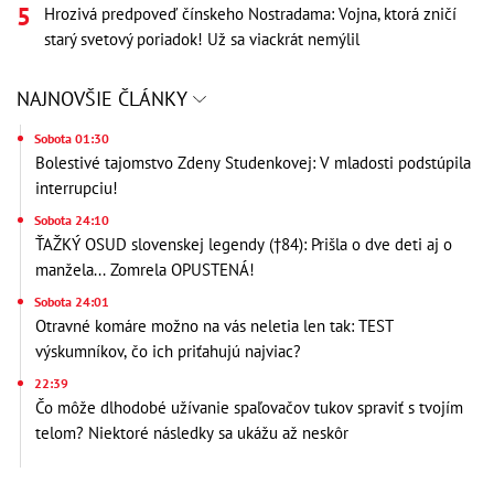
Hrozivá predpoveď čínskeho Nostradama: Vojna, ktorá zničí
starý svetový poriadok! Už sa viackrát nemýlil
NAJNOVŠIE ČLÁNKY
Sobota 01:30
Bolestivé tajomstvo Zdeny Studenkovej: V mladosti podstúpila
interrupciu!
Sobota 24:10
ŤAŽKÝ OSUD slovenskej legendy (†84): Prišla o dve deti aj o
manžela... Zomrela OPUSTENÁ!
Sobota 24:01
Otravné komáre možno na vás neletia len tak: TEST
výskumníkov, čo ich priťahujú najviac?
22:39
Čo môže dlhodobé užívanie spaľovačov tukov spraviť s tvojím
telom? Niektoré následky sa ukážu až neskôr