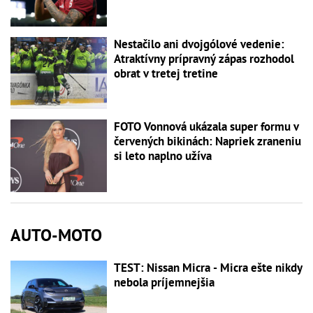
Nestačilo ani dvojgólové vedenie:
Atraktívny prípravný zápas rozhodol
obrat v tretej tretine
FOTO Vonnová ukázala super formu v
červených bikinách: Napriek zraneniu
si leto naplno užíva
AUTO-MOTO
TEST: Nissan Micra - Micra ešte nikdy
nebola príjemnejšia