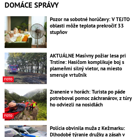
DOMÁCE SPRÁVY
Pozor na sobotné horúčavy: V TEJTO
oblasti môže teplota prekročiť 33
stupňov
AKTUÁLNE Masívny požiar lesa pri
Trstíne: Hasičom komplikuje boj s
plameňmi silný vietor, na miesto
smeruje vrtuľník
FOTO
Zranenie v horách: Turista po páde
potreboval pomoc záchranárov, z túry
ho odviezli na nosidlách
FOTO
Polícia obvinila muža z Kežmarku:
Dlhodobé týranie družky a zásah v