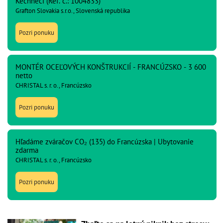
Kechneci (Ref. č.: 1004833)
Grafton Slovakia s.r.o., Slovenská republika
Pozri ponuku
MONTÉR OCEĽOVÝCH KONŠTRUKCIÍ - FRANCÚZSKO - 3 600
netto
CHRISTAL s. r. o., Francúzsko
Pozri ponuku
Hľadáme zváračov CO₂ (135) do Francúzska | Ubytovanie
zdarma
CHRISTAL s. r. o., Francúzsko
Pozri ponuku