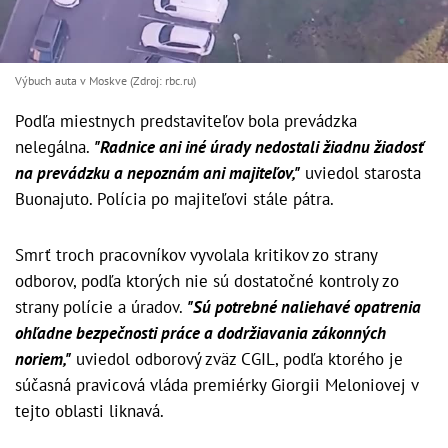
Výbuch auta v Moskve (Zdroj: rbc.ru)
Podľa miestnych predstaviteľov bola prevádzka
nelegálna.
"Radnice ani iné úrady nedostali žiadnu žiadosť
na prevádzku a nepoznám ani majiteľov,"
uviedol starosta
Buonajuto. Polícia po majiteľovi stále pátra.
Smrť troch pracovníkov vyvolala kritikov zo strany
odborov, podľa ktorých nie sú dostatočné kontroly zo
strany polície a úradov.
"Sú potrebné naliehavé opatrenia
ohľadne bezpečnosti práce a dodržiavania zákonných
noriem,"
uviedol odborový zväz CGIL, podľa ktorého je
súčasná pravicová vláda premiérky Giorgii Meloniovej v
tejto oblasti liknavá.