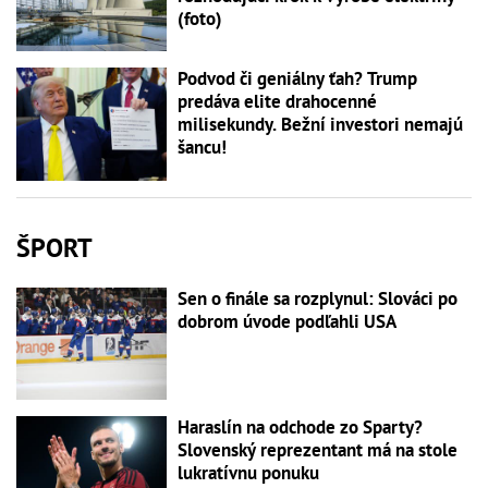
(foto)
Podvod či geniálny ťah? Trump
predáva elite drahocenné
milisekundy. Bežní investori nemajú
šancu!
ŠPORT
Sen o finále sa rozplynul: Slováci po
dobrom úvode podľahli USA
Haraslín na odchode zo Sparty?
Slovenský reprezentant má na stole
lukratívnu ponuku