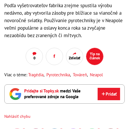
Podľa vyšetrovateľov fabrika zrejme spustila výrobu
nedávno, aby vytvorila zásoby pre blížiace sa vianočné a
novoročné sviatky. Používanie pyrotechniky je v Neapole
veľmi populárne a oslavy konca roka sa zvyčajne
nezaobídu bez zranených či mŕtvych.
Tip na
0
Zdieľať
článok
Viac o téme:
Tragédia
,
Pyrotechnika
,
Továreň
,
Neapol
Pridajte si Topky.sk
medzi Vaše
Pridať
preferované zdroje na Google
Nahlásiť chybu