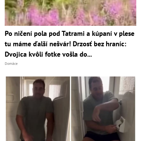
Po ničení pola pod Tatrami a kúpaní v plese
tu máme ďalší nešvár! Drzosť bez hraníc:
Dvojica kvôli fotke vošla do...
Domáce