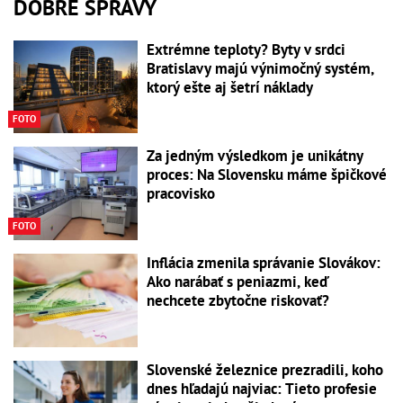
DOBRÉ SPRÁVY
Extrémne teploty? Byty v srdci
Bratislavy majú výnimočný systém,
ktorý ešte aj šetrí náklady
FOTO
Za jedným výsledkom je unikátny
proces: Na Slovensku máme špičkové
pracovisko
FOTO
Inflácia zmenila správanie Slovákov:
Ako narábať s peniazmi, keď
nechcete zbytočne riskovať?
Slovenské železnice prezradili, koho
dnes hľadajú najviac: Tieto profesie