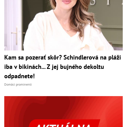
Kam sa pozerať skôr? Schindlerová na pláži
iba v bikinách... Z jej bujného dekoltu
odpadnete!
Domáci prominenti