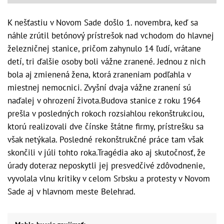
K nešťastiu v Novom Sade došlo 1. novembra, keď sa
náhle zrútil betónový prístrešok nad vchodom do hlavnej
železničnej stanice, pričom zahynulo 14 ľudí, vrátane
detí, tri ďalšie osoby boli vážne zranené. Jednou z nich
bola aj zmienená žena, ktorá zraneniam podľahla v
miestnej nemocnici. Zvyšní dvaja vážne zranení sú
naďalej v ohrození života.Budova stanice z roku 1964
prešla v posledných rokoch rozsiahlou rekonštrukciou,
ktorú realizovali dve čínske štátne firmy, prístrešku sa
však netýkala. Posledné rekonštrukčné práce tam však
skončili v júli tohto roka.Tragédia ako aj skutočnosť, že
úrady doteraz neposkytli jej presvedčivé zdôvodnenie,
vyvolala vlnu kritiky v celom Srbsku a protesty v Novom
Sade aj v hlavnom meste Belehrad.