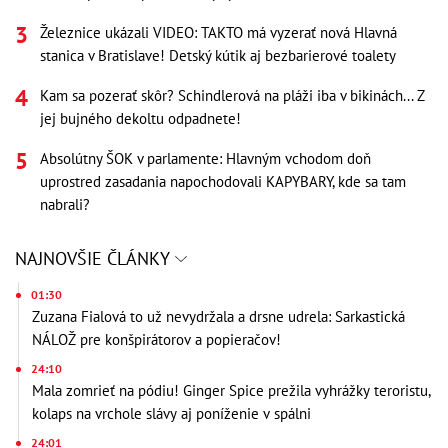
Železnice ukázali VIDEO: TAKTO má vyzerať nová Hlavná
stanica v Bratislave! Detský kútik aj bezbarierové toalety
Kam sa pozerať skôr? Schindlerová na pláži iba v bikinách... Z
jej bujného dekoltu odpadnete!
Absolútny ŠOK v parlamente: Hlavným vchodom doň
uprostred zasadania napochodovali KAPYBARY, kde sa tam
nabrali?
NAJNOVŠIE ČLÁNKY
01:30
Zuzana Fialová to už nevydržala a drsne udrela: Sarkastická
NÁLOŽ pre konšpirátorov a popieračov!
24:10
Mala zomrieť na pódiu! Ginger Spice prežila vyhrážky teroristu,
kolaps na vrchole slávy aj poníženie v spálni
24:01