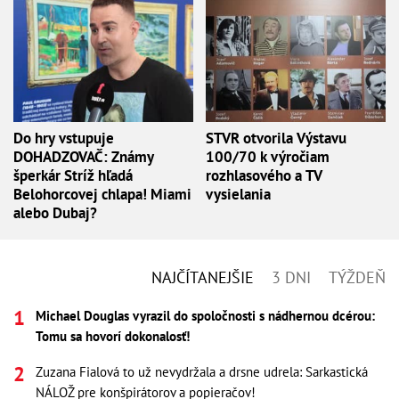
Do hry vstupuje
STVR otvorila Výstavu
DOHADZOVAČ: Známy
100/70 k výročiam
šperkár Stríž hľadá
rozhlasového a TV
Belohorcovej chlapa! Miami
vysielania
alebo Dubaj?
NAJČÍTANEJŠIE
3 DNI
TÝŽDEŇ
Michael Douglas vyrazil do spoločnosti s nádhernou dcérou:
Tomu sa hovorí dokonalosť!
Zuzana Fialová to už nevydržala a drsne udrela: Sarkastická
NÁLOŽ pre konšpirátorov a popieračov!