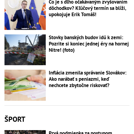
Čo je s dlho očakávaným zvyšovaním
dôchodkov? Kľúčový termín sa blíži,
upokojuje Erik Tomáš!
Stovky banských budov idú k zemi:
Pozrite si koniec jednej éry na hornej
Nitre! (foto)
Inflácia zmenila správanie Slovákov:
Ako narábať s peniazmi, keď
nechcete zbytočne riskovať?
ŠPORT
Prvá podmienka za postupom