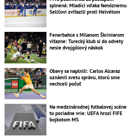
splnená: Mladíci vďaka famóznemu
Seličovi zvíťazili proti Helvétom
Fenerbahce s Milanom Škriniarom
víťazne: Turecký klub si do odvety
nesie dvojgólový náskok
Obavy sa naplnili: Carlos Alcaraz
oznámil svetu správu, ktorú sme
nechceli počuť
Na medzinárodnej futbalovej scéne
to poriadne vrie: UEFA hrozí FIFE
bojkotom MS