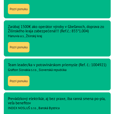
Pozri ponuku
Zarábaj 1500€ ako operátor výroby v Gbeľanoch, doprava zo
Žilinského kraja zabezpečená!!! (Ref.č.: 855*1.004)
Manuvia a.s., Žilinský kraj
Pozri ponuku
Team leader/ka v potravinárskom priemysle (Ref. č.: 1004921)
Grafton Slovakia s.r.o., Slovenská republika
Pozri ponuku
Prevádzkový elektrikár, aj bez praxe, iba ranná smena po-pia,
veľa benefitov
INDEX NOSLUŠ s.r.o., Banská Bystrica