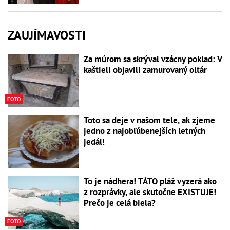
ZAUJÍMAVOSTI
Za múrom sa skrýval vzácny poklad: V
kaštieli objavili zamurovaný oltár
FOTO
Toto sa deje v našom tele, ak zjeme
jedno z najobľúbenejších letných
jedál!
To je nádhera! TÁTO pláž vyzerá ako
z rozprávky, ale skutočne EXISTUJE!
Prečo je celá biela?
FOTO