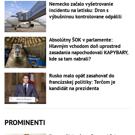
Nemecko začalo vyšetrovanie
incidentu na letisku: Dron s
výbušninou kontrolovane odpálili
Absolútny ŠOK v parlamente:
Hlavným vchodom doň uprostred
zasadania napochodovali KAPYBARY,
kde sa tam nabrali?
Rusko malo opäť zasahovať do
francúzskej politiky: Terčom je
kandidát na prezidenta
PROMINENTI