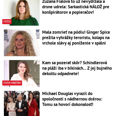
Zuzana Fialová to už nevydržala a
drsne udrela: Sarkastická NÁLOŽ pre
konšpirátorov a popieračov!
FOTO
Mala zomrieť na pódiu! Ginger Spice
prežila vyhrážky teroristu, kolaps na
vrchole slávy aj poníženie v spálni
Kam sa pozerať skôr? Schindlerová
na pláži iba v bikinách... Z jej bujného
dekoltu odpadnete!
FOTO VNÚTRI
Michael Douglas vyrazil do
spoločnosti s nádhernou dcérou:
Tomu sa hovorí dokonalosť!