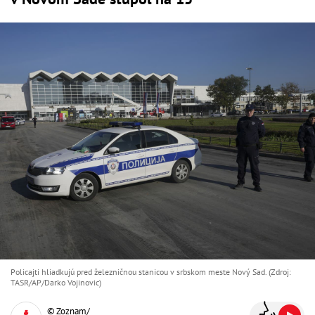
Policajti hliadkujú pred železničnou stanicou v srbskom meste Nový Sad. (Zdroj:
TASR/AP/Darko Vojinovic)
© Zoznam/