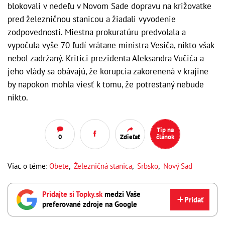
blokovali v nedeľu v Novom Sade dopravu na križovatke
pred železničnou stanicou a žiadali vyvodenie
zodpovednosti. Miestna prokuratúru predvolala a
vypočula vyše 70 ľudí vrátane ministra Vesiča, nikto však
nebol zadržaný. Kritici prezidenta Aleksandra Vučiča a
jeho vlády sa obávajú, že korupcia zakorenená v krajine
by napokon mohla viesť k tomu, že potrestaný nebude
nikto.
Tip na
0
Zdieľať
článok
Viac o téme:
Obete
,
Železničná stanica
,
Srbsko
,
Nový Sad
Pridajte si Topky.sk
medzi Vaše
Pridať
preferované zdroje na Google