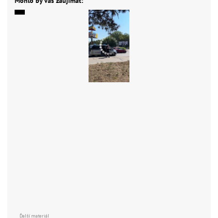
Mohlo by vás zaujímať: