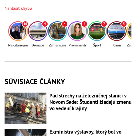
Nahlásiť chybu
16
4
4
4
7
5
Najčítanejšie
Domáce
Zahraničné
Prominenti
Šport
Krimi
Zaují
SÚVISIACE ČLÁNKY
Pád strechy na železničnej stanici v
Novom Sade: Študenti žiadajú zmenu
vo vedení krajiny
Exministra výstavby, ktorý bol vo