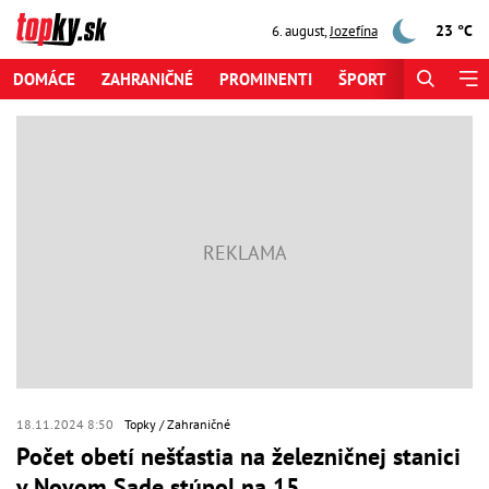
23 °C
6. august
,
Jozefína
DOMÁCE
ZAHRANIČNÉ
PROMINENTI
ŠPORT
ZAUJÍMAV
18.11.2024 8:50
Topky
Zahraničné
Počet obetí nešťastia na železničnej stanici
v Novom Sade stúpol na 15