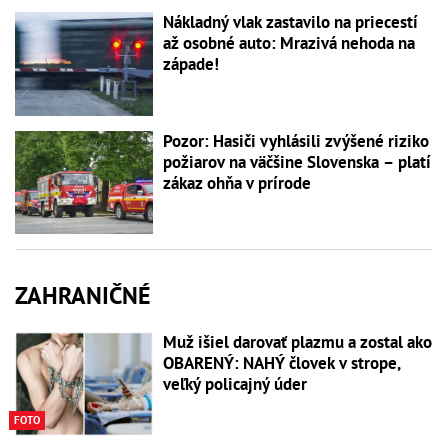
Nákladný vlak zastavilo na priecestí
až osobné auto: Mrazivá nehoda na
západe!
Pozor: Hasiči vyhlásili zvýšené riziko
požiarov na väčšine Slovenska – platí
zákaz ohňa v prírode
ZAHRANIČNÉ
Muž išiel darovať plazmu a zostal ako
OBARENÝ: NAHÝ človek v strope,
veľký policajný úder
FOTO