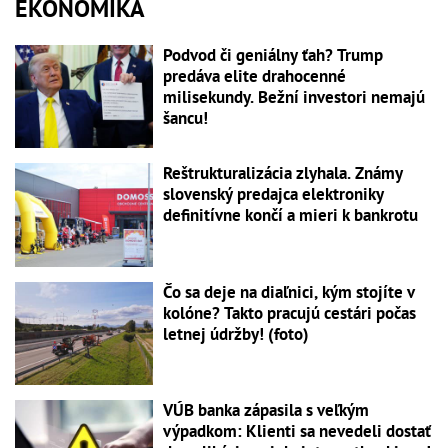
EKONOMIKA
Podvod či geniálny ťah? Trump
predáva elite drahocenné
milisekundy. Bežní investori nemajú
šancu!
Reštrukturalizácia zlyhala. Známy
slovenský predajca elektroniky
definitívne končí a mieri k bankrotu
Čo sa deje na diaľnici, kým stojíte v
kolóne? Takto pracujú cestári počas
letnej údržby! (foto)
VÚB banka zápasila s veľkým
výpadkom: Klienti sa nevedeli dostať