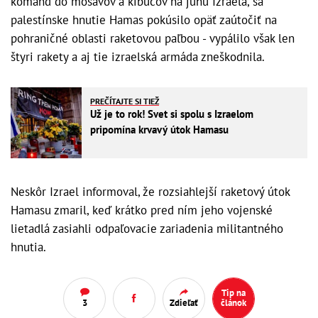
kománd do mošavov a kibucov na juhu Izraela, sa
palestínske hnutie Hamas pokúsilo opäť zaútočiť na
pohraničné oblasti raketovou paľbou - vypálilo však len
štyri rakety a aj tie izraelská armáda zneškodnila.
PREČÍTAJTE SI TIEŽ
Už je to rok! Svet si spolu s Izraelom
pripomína krvavý útok Hamasu
Neskôr Izrael informoval, že rozsiahlejší raketový útok
Hamasu zmaril, keď krátko pred ním jeho vojenské
lietadlá zasiahli odpaľovacie zariadenia militantného
hnutia.
Tip na
3
Zdieľať
článok