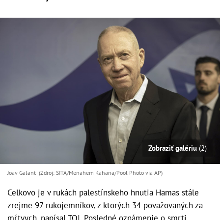
Zobraziť galériu
(2)
Joav Galant (Zdroj: SITA/Menahem Kahana/Pool Photo via AP)
Celkovo je v rukách palestínskeho hnutia Hamas stále
zrejme 97 rukojemníkov, z ktorých 34 považovaných za
mŕtvych, napísal TOI. Posledné oznámenie o smrti