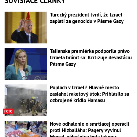
SÚVISIACE ČLÁNKY
Turecký prezident tvrdí, že Izrael
zaplatí za genocídu v Pásme Gazy
Talianska premiérka podporila právo
Izraela brániť sa: Kritizuje devastáciu
Pásma Gazy
Poplach v Izraeli! Hlavné mesto
zasiahol raketový útok: Prihlásilo sa
ozbrojené krídlo Hamasu
FOTO
Nové odhalenie o smrtiacej operácii
proti Hizballáhu: Pagery vyvinul
Mosad, výbušnina bola takmer