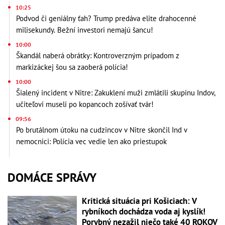
10:25
Podvod či geniálny ťah? Trump predáva elite drahocenné
milisekundy. Bežní investori nemajú šancu!
10:00
Škandál naberá obrátky: Kontroverzným prípadom z
markizáckej šou sa zaoberá polícia!
10:00
Šialený incident v Nitre: Zakuklení muži zmlátili skupinu Indov,
učiteľovi museli po kopancoch zošívať tvár!
09:56
Po brutálnom útoku na cudzincov v Nitre skončil Ind v
nemocnici: Polícia vec vedie len ako priestupok
DOMÁCE SPRÁVY
Kritická situácia pri Košiciach: V
rybníkoch dochádza voda aj kyslík!
Porybný nezažil niečo také 40 ROKOV