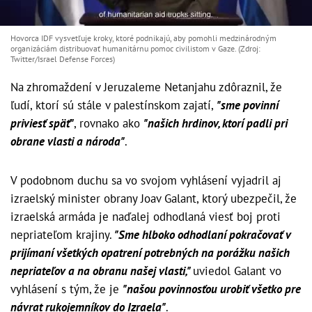
Hovorca IDF vysvetľuje kroky, ktoré podnikajú, aby pomohli medzinárodným
organizáciám distribuovať humanitárnu pomoc civilistom v Gaze. (Zdroj:
Twitter/Israel Defense Forces)
Na zhromaždení v Jeruzaleme Netanjahu zdôraznil, že
ľudí, ktorí sú stále v palestínskom zajatí,
"sme povinní
priviesť späť"
, rovnako ako
"našich hrdinov, ktorí padli pri
obrane vlasti a národa"
.
V podobnom duchu sa vo svojom vyhlásení vyjadril aj
izraelský minister obrany Joav Galant, ktorý ubezpečil, že
izraelská armáda je naďalej odhodlaná viesť boj proti
nepriateľom krajiny.
"Sme hlboko odhodlaní pokračovať v
prijímaní všetkých opatrení potrebných na porážku našich
nepriateľov a na obranu našej vlasti,"
uviedol Galant vo
vyhlásení s tým, že je
"našou povinnosťou urobiť všetko pre
návrat rukojemníkov do Izraela"
.