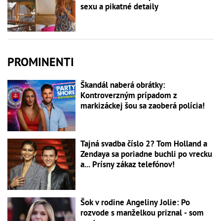
sexu a pikatné detaily
PROMINENTI
Škandál naberá obrátky:
Kontroverzným prípadom z
markizáckej šou sa zaoberá polícia!
Tajná svadba číslo 2? Tom Holland a
Zendaya sa poriadne buchli po vrecku
a... Prísny zákaz telefónov!
Šok v rodine Angeliny Jolie: Po
rozvode s manželkou priznal - som