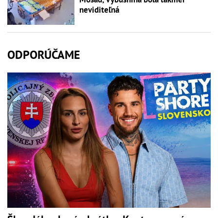
neviditeľná
ODPORÚČAME