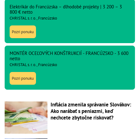
Elektrikár do Francúzska – dlhodobé projekty | 3 200 – 3
800 € netto
CHRISTAL s. r. o., Francúzsko
Pozri ponuku
MONTÉR OCEĽOVÝCH KONŠTRUKCIÍ - FRANCÚZSKO - 3 600
netto
CHRISTAL s. r. o., Francúzsko
Pozri ponuku
Inflácia zmenila správanie Slovákov:
Ako narábať s peniazmi, keď
nechcete zbytočne riskovať?