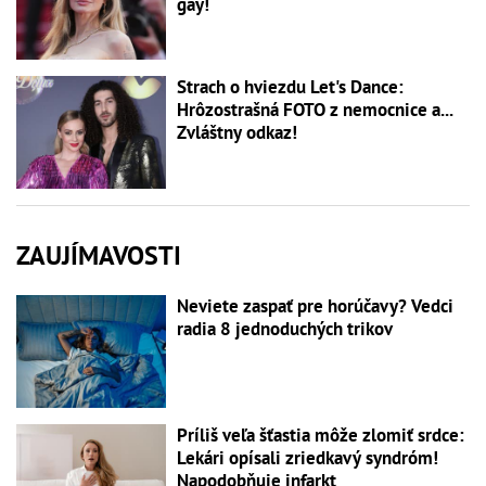
gay!
Strach o hviezdu Let's Dance:
Hrôzostrašná FOTO z nemocnice a...
Zvláštny odkaz!
ZAUJÍMAVOSTI
Neviete zaspať pre horúčavy? Vedci
radia 8 jednoduchých trikov
Príliš veľa šťastia môže zlomiť srdce:
Lekári opísali zriedkavý syndróm!
Napodobňuje infarkt