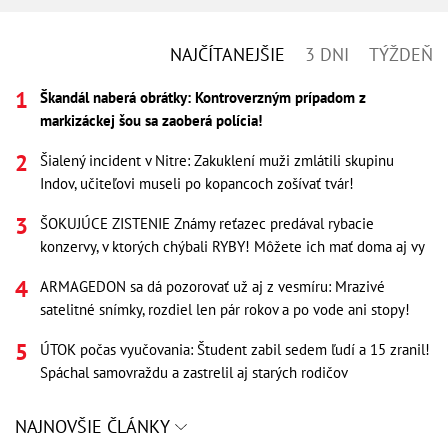
NAJČÍTANEJŠIE
3 DNI
TÝŽDEŇ
Škandál naberá obrátky: Kontroverzným prípadom z
markizáckej šou sa zaoberá polícia!
Šialený incident v Nitre: Zakuklení muži zmlátili skupinu
Indov, učiteľovi museli po kopancoch zošívať tvár!
ŠOKUJÚCE ZISTENIE Známy reťazec predával rybacie
konzervy, v ktorých chýbali RYBY! Môžete ich mať doma aj vy
ARMAGEDON sa dá pozorovať už aj z vesmíru: Mrazivé
satelitné snímky, rozdiel len pár rokov a po vode ani stopy!
ÚTOK počas vyučovania: Študent zabil sedem ľudí a 15 zranil!
Spáchal samovraždu a zastrelil aj starých rodičov
NAJNOVŠIE ČLÁNKY