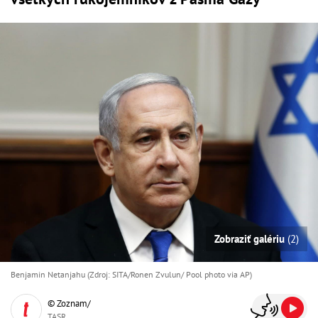
Zobraziť galériu
(2)
Benjamin Netanjahu (Zdroj: SITA/Ronen Zvulun/ Pool photo via AP)
© Zoznam/
TASR