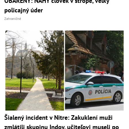
OBARENÝ: NAHÝ človek v strope, veľký
policajný úder
Zahraničné
Šialený incident v Nitre: Zakuklení muži
zmlátili skupinu Indov, učiteľovi museli po