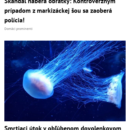
Škandál naberá obrátky: Kontroverzným
prípadom z markizáckej šou sa zaoberá
polícia!
Domáci prominenti
Smrtiaci útok v obľúbenom dovolenkovom