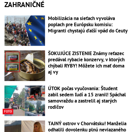
ZAHRANIČNÉ
Mobilizácia na sieťach vyvoláva
poplach pre Európsku komisiu:
Migranti chystajú ďalší vpád do Ceuty
ŠOKUJÚCE ZISTENIE Známy reťazec
predával rybacie konzervy, v ktorých
chýbali RYBY! Môžete ich mať doma
aj vy
ÚTOK počas vyučovania: Študent
zabil sedem ľudí a 15 zranil! Spáchal
samovraždu a zastrelil aj starých
rodičov
FOTO
TAJNÝ ostrov v Chorvátsku! Manželia
odhalili dovolenku plnú neviazaného