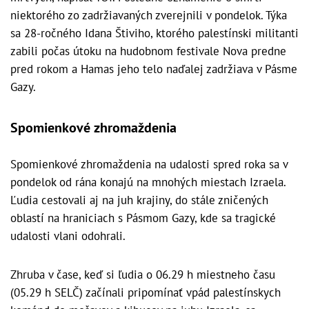
niektorého zo zadržiavaných zverejnili v pondelok. Týka
sa 28-ročného Idana Štiviho, ktorého palestínski militanti
zabili počas útoku na hudobnom festivale Nova predne
pred rokom a Hamas jeho telo naďalej zadržiava v Pásme
Gazy.
Spomienkové zhromaždenia
Spomienkové zhromaždenia na udalosti spred roka sa v
pondelok od rána konajú na mnohých miestach Izraela.
Ľudia cestovali aj na juh krajiny, do stále zničených
oblastí na hraniciach s Pásmom Gazy, kde sa tragické
udalosti vlani odohrali.
Zhruba v čase, keď si ľudia o 06.29 h miestneho času
(05.29 h SELČ) začínali pripomínať vpád palestínskych