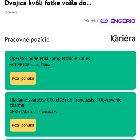
Dvojica kvôli fotke vošla do...
Domáce
Pracovné pozície
Operátor oddelenia kompletizácie kolies
ACTIVE JOB, s.r.o., Žilina
Pozri ponuku
Hľadáme zváračov CO₂ (135) do Francúzska | Ubytovanie
zdarma
CHRISTAL s. r. o., Francúzsko
Pozri ponuku