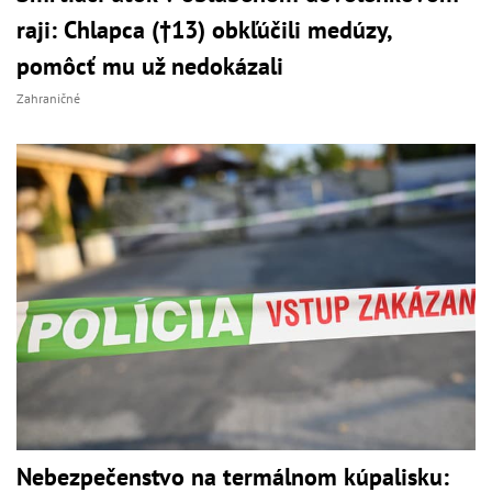
raji: Chlapca (†13) obkľúčili medúzy,
pomôcť mu už nedokázali
Zahraničné
Nebezpečenstvo na termálnom kúpalisku: