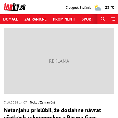
23 °C
7. august
,
Štefánia
DOMÁCE
ZAHRANIČNÉ
PROMINENTI
ŠPORT
ZAUJÍMAV
7.10.2024 14:07
Topky
Zahraničné
Netanjahu prisľúbil, že dosiahne návrat
všetkých rukojemníkov z Pásma Gazy