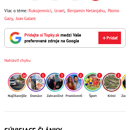
Viac o téme:
Rukojemníci
,
Izrael
,
Benjamin Netanjahu
,
Pásmo
Gazy
,
Joav Galant
Pridajte si Topky.sk
medzi Vaše
Pridať
preferované zdroje na Google
Nahlásiť chybu
16
5
3
2
7
2
Najčítanejšie
Domáce
Zahraničné
Prominenti
Šport
Krimi
Zaují