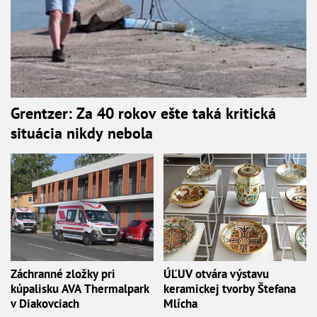
Grentzer: Za 40 rokov ešte taká kritická
situácia nikdy nebola
Záchranné zložky pri
ÚĽUV otvára výstavu
kúpalisku AVA Thermalpark
keramickej tvorby Štefana
v Diakovciach
Mlícha