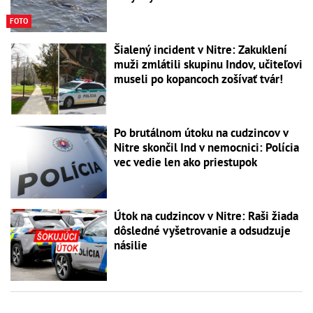
FOTO
Šialený incident v Nitre: Zakuklení
muži zmlátili skupinu Indov, učiteľovi
museli po kopancoch zošívať tvár!
Po brutálnom útoku na cudzincov v
Nitre skončil Ind v nemocnici: Polícia
vec vedie len ako priestupok
Útok na cudzincov v Nitre: Raši žiada
dôsledné vyšetrovanie a odsudzuje
násilie