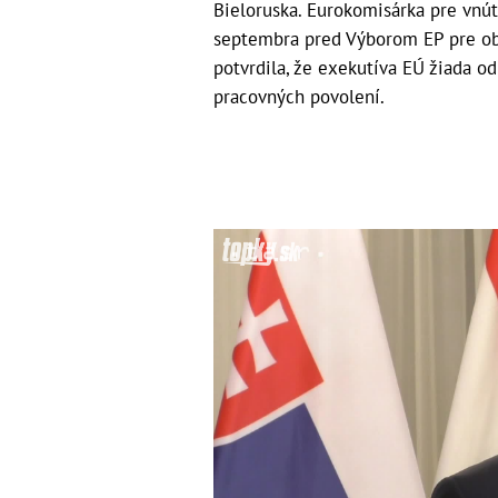
Bieloruska. Eurokomisárka pre vnút
septembra pred Výborom EP pre obč
potvrdila, že exekutíva EÚ žiada 
pracovných povolení.