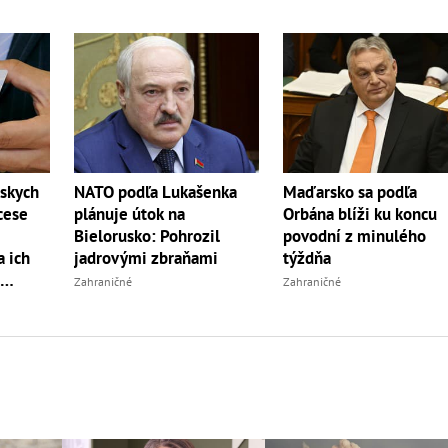
nskych
NATO podľa Lukašenka
Maďarsko sa podľa
cese
plánuje útok na
Orbána blíži ku koncu
Bielorusko: Pohrozil
povodní z minulého
a ich
jadrovými zbraňami
týždňa
Zahraničné
Zahraničné