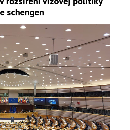
v rozšírení vízovej politiky
re schengen