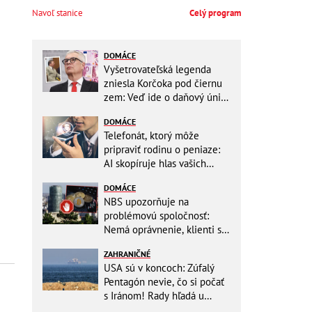
Navoľ stanice
Celý program
DOMÁCE
Vyšetrovateľská legenda
zniesla Korčoka pod čiernu
zem: Veď ide o daňový únik
za DESAŤTISÍCE a trestá sa
DOMÁCE
basou!
Telefonát, ktorý môže
pripraviť rodinu o peniaze:
AI skopíruje hlas vašich
blízkych, odborníci radia
DOMÁCE
jednoduchý trik
NBS upozorňuje na
problémovú spoločnosť:
Nemá oprávnenie, klienti sa
vystavujú veľkému riziku
ZAHRANIČNÉ
USA sú v koncoch: Zúfalý
Pentagón nevie, čo si počať
s Iránom! Rady hľadá u
analytikov