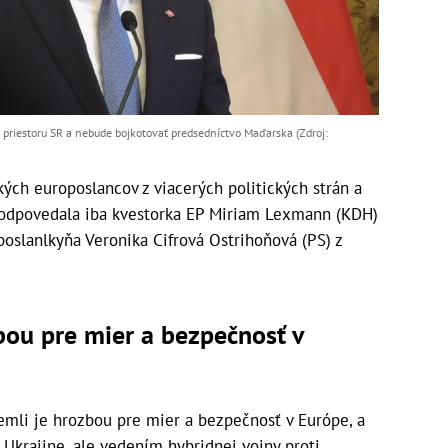
priestoru SR a nebude bojkotovať predsedníctvo Maďarska (Zdroj:
kých europoslancov z viacerých politických strán a
a odpovedala iba kvestorka EP Miriam Lexmann (KDH)
poslanlkyňa Veronika Cifrová Ostrihoňová (PS) z
bou pre mier a bezpečnosť v
emli je hrozbou pre mier a bezpečnosť v Európe, a
 Ukrajine, ale vedením hybridnej vojny proti