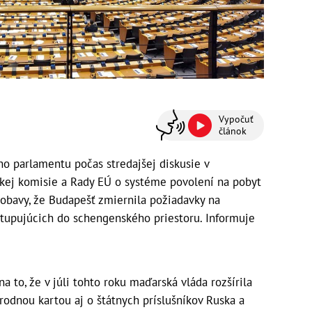
Vypočuť
článok
o parlamentu počas stredajšej diskusie v
skej komisie a Rady EÚ o systéme povolení na pobyt
 obavy, že Budapešť zmiernila požiadavky na
stupujúcich do schengenského priestoru. Informuje
a to, že v júli tohto roku maďarská vláda rozšírila
rodnou kartou aj o štátnych príslušníkov Ruska a