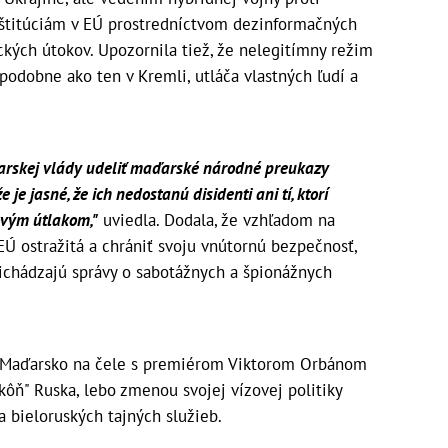
štitúciám v EÚ prostredníctvom dezinformačných
kých útokov. Upozornila tiež, že nelegitímny režim
podobne ako ten v Kremli, utláča vlastných ľudí a
rskej vlády udeliť maďarské národné preukazy
e jasné, že ich nedostanú disidenti ani tí, ktorí
ovým útlakom,"
uviedla. Dodala, že vzhľadom na
EÚ ostražitá a chrániť svoju vnútornú bezpečnosť,
richádzajú správy o sabotážnych a špionážnych
že Maďarsko na čele s premiérom Viktorom Orbánom
kôň" Ruska, lebo zmenou svojej vízovej politiky
a bieloruských tajných služieb.