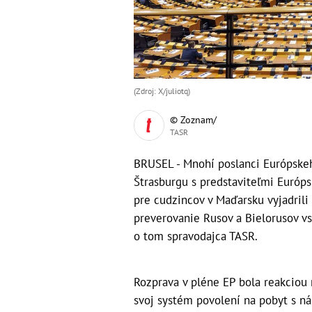
(Zdroj: X/juliotq)
© Zoznam/
TASR
BRUSEL - Mnohí poslanci Európskeh
Štrasburgu s predstaviteľmi Európ
pre cudzincov v Maďarsku vyjadrili
preverovanie Rusov a Bielorusov v
o tom spravodajca TASR.
Rozprava v pléne EP bola reakciou n
svoj systém povolení na pobyt s ná