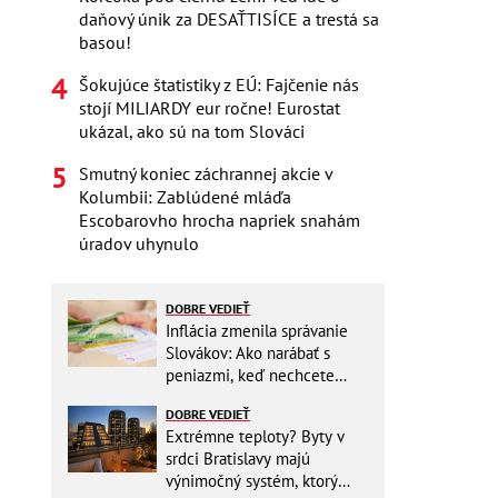
daňový únik za DESAŤTISÍCE a trestá sa
basou!
Šokujúce štatistiky z EÚ: Fajčenie nás
stojí MILIARDY eur ročne! Eurostat
ukázal, ako sú na tom Slováci
Smutný koniec záchrannej akcie v
Kolumbii: Zablúdené mláďa
Escobarovho hrocha napriek snahám
úradov uhynulo
DOBRE VEDIEŤ
Inflácia zmenila správanie
Slovákov: Ako narábať s
peniazmi, keď nechcete
zbytočne riskovať?
DOBRE VEDIEŤ
Extrémne teploty? Byty v
srdci Bratislavy majú
výnimočný systém, ktorý