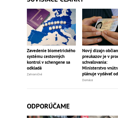
Nový dizajn občia
Zavedenie biometrického
preukazov je v pro
systému cestovných
schvaľovania:
kontrol v schengene sa
Ministerstvo vnútr
odkladá
plánuje vydávať od
Zahraničné
budúceho roka
Domáce
ODPORÚČAME