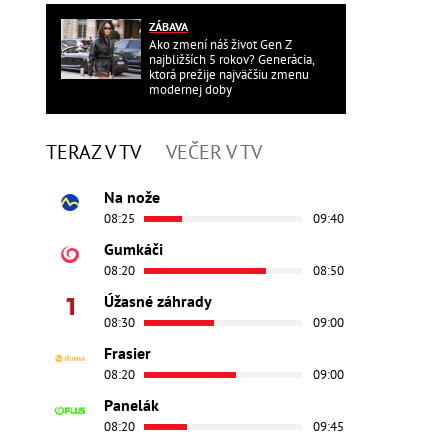
ZÁBAVA
Ako zmení náš život Gen Z
najbližších 5 rokov? Generácia,
ktorá prežije najväčšiu zmenu
modernej doby
TERAZ V TV
VEČER V TV
Na nože
08:25
09:40
Gumkáči
08:20
08:50
Úžasné záhrady
08:30
09:00
Frasier
08:20
09:00
Panelák
08:20
09:45