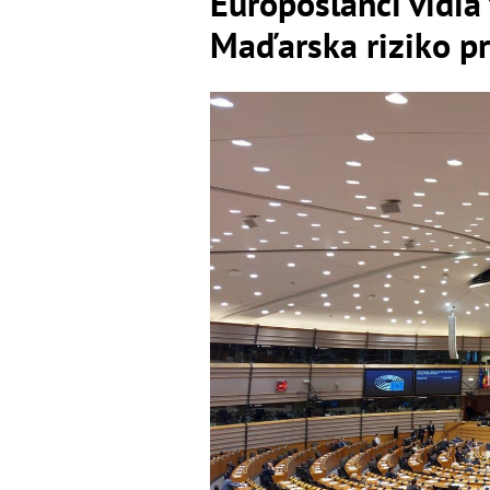
Europoslanci vidia 
Maďarska riziko p