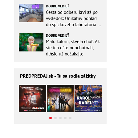
ešte aj šetrí náklady
DOBRE VEDIEŤ
Cesta od odberu krvi až po
výsledok: Unikátny pohľad
do špičkového laboratória na
Slovensku
DOBRE VEDIEŤ
Málo kalórií, skvelá chuť. Ak
ste ich ešte neochutnali,
dlhšie už nečakajte
PREDPREDAJ
.sk - Tu sa rodia zážitky