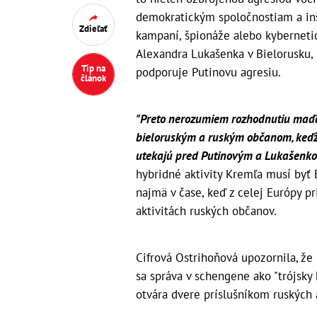
demokratickým spoločnostiam a in
Zdieľať
kampaní, špionáže alebo kybernetic
Alexandra Lukašenka v Bielorusku, 
Tip na
podporuje Putinovu agresiu.
článok
"Preto nerozumiem rozhodnutiu maďa
bieloruským a ruským občanom, keďže j
utekajú pred Putinovým a Lukašenk
hybridné aktivity Kremľa musí byť 
najmä v čase, keď z celej Európy p
aktivitách ruských občanov.
Cifrová Ostrihoňová upozornila, 
sa správa v schengene ako "trójsky 
otvára dvere príslušníkom ruských 