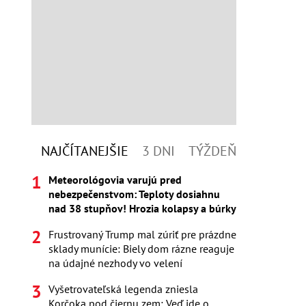
NAJČÍTANEJŠIE
3 DNI
TÝŽDEŇ
Meteorológovia varujú pred
nebezpečenstvom: Teploty dosiahnu
nad 38 stupňov! Hrozia kolapsy a búrky
Frustrovaný Trump mal zúriť pre prázdne
sklady munície: Biely dom rázne reaguje
na údajné nezhody vo velení
Vyšetrovateľská legenda zniesla
Korčoka pod čiernu zem: Veď ide o