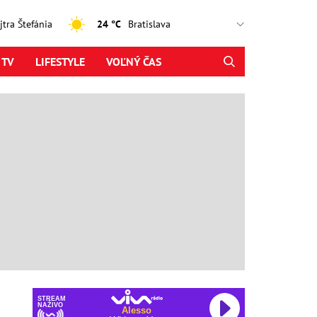
ajtra Štefánia
24 °C
 TV
LIFESTYLE
VOĽNÝ ČAS
STREAM
NAŽIVO
Alesso