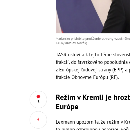
Maďarsko prisľúbilo predĺženie ochrany vzdušného 
TASR/Jaroslav Novák)
TASR oslovila k tejto téme slovens
frakcií, do štvrtkového popoludni
z Európskej ľudovej strany (EPP) a 
frakcie Obnovme Európu (RE).
Režim v Kremli je hroz
1
Európe
Lexmann upozornila, že režim v Kr
to nielen ozbrojenou agresiou voči