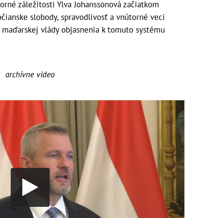
orné záležitosti Ylva Johanssonová začiatkom
ianske slobody, spravodlivosť a vnútorné veci
od maďarskej vlády objasnenia k tomuto systému
archívne video