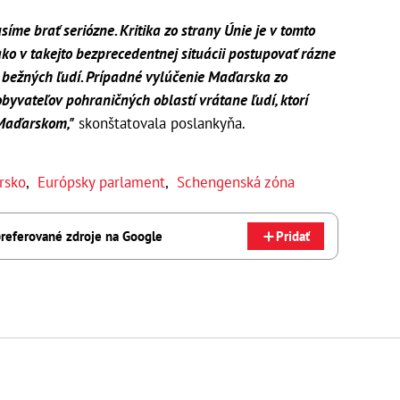
síme brať seriózne. Kritika zo strany Únie je v tomto
ko v takejto bezprecedentnej situácii postupovať rázne
 bežných ľudí. Prípadné vylúčenie Maďarska zo
yvateľov pohraničných oblastí vrátane ľudí, ktorí
 Maďarskom,"
skonštatovala poslankyňa.
rsko
,
Európsky parlament
,
Schengenská zóna
referované zdroje na Google
Pridať