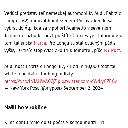
Vedúci predstaviteľ nemeckej automobilky Audi, Fabrzio
Longo (†62), miloval horolezectvo. Počas víkendu sa
vybral do Álp, kde sa v pohorí Adamello v severnom
Taliansku rozhodol liezť po štíte Cima Payer. Informuje o
tom talianska
Marca.
Pre Longa sa stal osudným pád z
výšky 10-tisíc stôp (viac ako tri kilometre), píše
NY Post.
Audi boss Fabrizio Longo, 62, killed in 10,000-foot fall
while mountain climbing in Italy
https://t.co/LViANWA0QZ
pic.twitter.com/cWdJyCZEGv
— New York Post (@nypost)
September 2, 2024
Našli ho v rokline
K incidentu malo dôjsť počas víkendu medzi 31.