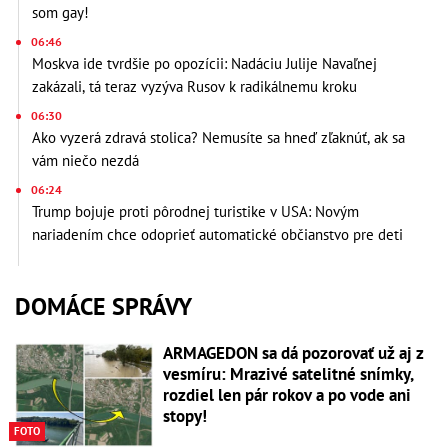
som gay!
06:46
Moskva ide tvrdšie po opozícii: Nadáciu Julije Navaľnej
zakázali, tá teraz vyzýva Rusov k radikálnemu kroku
06:30
Ako vyzerá zdravá stolica? Nemusíte sa hneď zľaknúť, ak sa
vám niečo nezdá
06:24
Trump bojuje proti pôrodnej turistike v USA: Novým
nariadením chce odoprieť automatické občianstvo pre deti
DOMÁCE SPRÁVY
ARMAGEDON sa dá pozorovať už aj z
vesmíru: Mrazivé satelitné snímky,
rozdiel len pár rokov a po vode ani
stopy!
FOTO