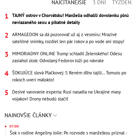
NAJČÍTANEJŠIE
3 DNI
TÝŽDEŇ
TAJNÝ ostrov v Chorvátsku! Manželia odhalili dovolenku plnú
neviazaného sexu a pikatné detaily
ARMAGEDON sa dá pozorovať už aj z vesmíru: Mrazivé
satelitné snímky, rozdiel len pár rokov a po vode ani stopy!
MIMORIADNY ONLINE Trump schladil Zelenského! Odesu
zasiahol útok: Odvolaný Fedorov túži po návrate
ŠOKUJÚCE slová Plačkovej: S Reném dlho tajili... Tomuto po
rokoch uverí málokto!
Desivé varovanie experta: Rusi nasadia na Ukrajine masy
vojakov! Drony nebudú stačiť
NAJNOVŠIE ČLÁNKY
07:00
Šok v rodine Angeliny Jolie: Po rozvode s manželkou priznal -