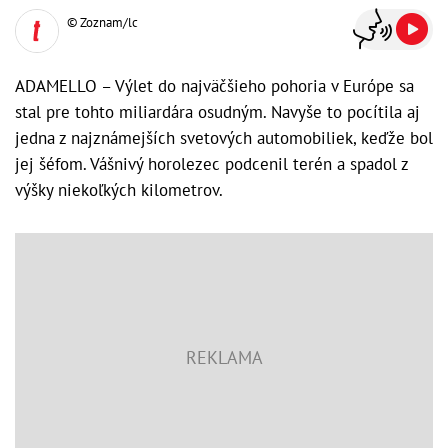
© Zoznam/lc
ADAMELLO – Výlet do najväčšieho pohoria v Európe sa
stal pre tohto miliardára osudným. Navyše to pocítila aj
jedna z najznámejších svetových automobiliek, keďže bol
jej šéfom. Vášnivý horolezec podcenil terén a spadol z
výšky niekoľkých kilometrov.