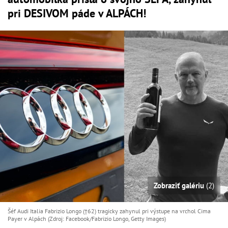
pri DESIVOM páde v ALPÁCH!
Zobraziť galériu
(2)
Šéf Audi Italia Fabrizio Longo (†62) tragicky zahynul pri výstupe na vrchol Cima
Payer v Alpách (Zdroj: Facebook/Fabrizio Longo, Getty Images)