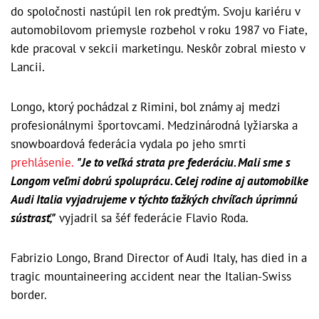
do spoločnosti nastúpil len rok predtým. Svoju kariéru v
automobilovom priemysle rozbehol v roku 1987 vo Fiate,
kde pracoval v sekcii marketingu. Neskôr zobral miesto v
Lancii.
Longo, ktorý pochádzal z Rimini, bol známy aj medzi
profesionálnymi športovcami. Medzinárodná lyžiarska a
snowboardová federácia vydala po jeho smrti
prehlásenie.
"Je to veľká strata pre federáciu. Mali sme s
Longom veľmi dobrú spoluprácu. Celej rodine aj automobilke
Audi Italia vyjadrujeme v týchto ťažkých chvíľach úprimnú
sústrasť,"
vyjadril sa šéf federácie Flavio Roda.
Fabrizio Longo, Brand Director of Audi Italy, has died in a
tragic mountaineering accident near the Italian-Swiss
border.