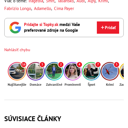
Viac o téme:
Tragédia
,
Smrť
,
Taliansko
,
Audi
,
Alpy
,
Krimi
,
Fabrizio Longo
,
Adamello
,
Cima Payer
Pridajte si Topky.sk
medzi Vaše
Pridať
preferované zdroje na Google
Nahlásiť chybu
16
5
2
4
7
5
Najčítanejšie
Domáce
Zahraničné
Prominenti
Šport
Krimi
Zaují
SÚVISIACE ČLÁNKY