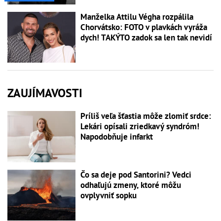
Manželka Attilu Végha rozpálila
Chorvátsko: FOTO v plavkách vyráža
dych! TAKÝTO zadok sa len tak nevidí
ZAUJÍMAVOSTI
Príliš veľa šťastia môže zlomiť srdce:
Lekári opísali zriedkavý syndróm!
Napodobňuje infarkt
Čo sa deje pod Santorini? Vedci
odhaľujú zmeny, ktoré môžu
ovplyvniť sopku