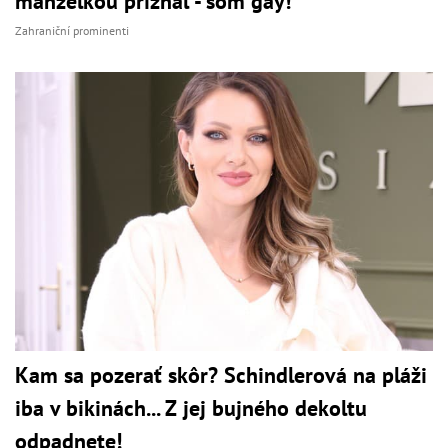
manželkou priznal - som gay!
Zahraniční prominenti
Kam sa pozerať skôr? Schindlerová na pláži
iba v bikinách... Z jej bujného dekoltu
odpadnete!