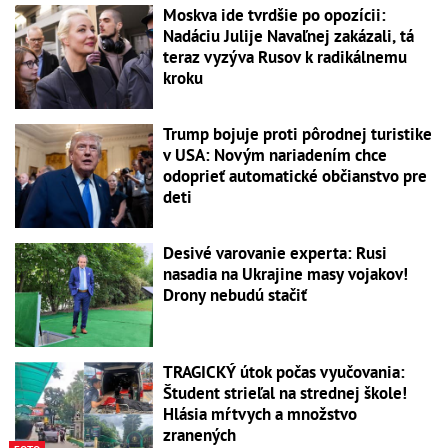
Moskva ide tvrdšie po opozícii:
Nadáciu Julije Navaľnej zakázali, tá
teraz vyzýva Rusov k radikálnemu
kroku
Trump bojuje proti pôrodnej turistike
v USA: Novým nariadením chce
odoprieť automatické občianstvo pre
deti
Desivé varovanie experta: Rusi
nasadia na Ukrajine masy vojakov!
Drony nebudú stačiť
TRAGICKÝ útok počas vyučovania:
Študent strieľal na strednej škole!
Hlásia mŕtvych a množstvo
zranených