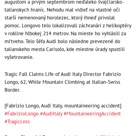
augustom a prvým septembrom neďaleko švajčiarsko-
talianskych hraníc. Nehodu mal vidieť na vlastné oči
starší nemenovaný horolezec, ktorý ihneď privolal
pomoc. Longovo telo lokalizovali záchranári z helikoptéry
v rokline hlbokej 214 metrov. Na mieste ho vyhlásili za
mŕtveho. Telo šéfa Audi bolo následne prevezené do
talianskeho mesta Carisolo, kde miestne úrady spustili
vyšetrovanie.
Tragic Fall Claims Life of Audi Italy Director Fabrizio
Longo, 62, While Mountain Climbing at Italian-Swiss
Border.
[Fabrizio Longo, Audi Italy, mountaineering accident]
#FabrizioLongo
#AudiItaly
#MountaineeringAccident
#TragicLoss