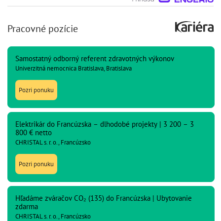
Pracovné pozície
Samostatný odborný referent zdravotných výkonov
Univerzitná nemocnica Bratislava, Bratislava
Pozri ponuku
Elektrikár do Francúzska – dlhodobé projekty | 3 200 – 3
800 € netto
CHRISTAL s. r. o., Francúzsko
Pozri ponuku
Hľadáme zváračov CO₂ (135) do Francúzska | Ubytovanie
zdarma
CHRISTAL s. r. o., Francúzsko