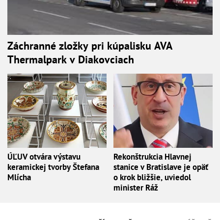
Záchranné zložky pri kúpalisku AVA
Thermalpark v Diakovciach
ÚĽUV otvára výstavu
Rekonštrukcia Hlavnej
keramickej tvorby Štefana
stanice v Bratislave je opäť
Mlícha
o krok bližšie, uviedol
minister Ráž