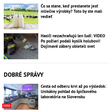
Čo sa stane, keď prestanete jesť
mliečne výrobky? Toto by ste mali
vedieť
Hasiči nezachraňujú len ľudí: VIDEO
Po požiari podali kyslík holubovi!
Dojímavé zábery obleteli svet
DOBRÉ SPRÁVY
Cesta od odberu krvi až po výsledok:
Unikátny pohľad do špičkového
laboratória na Slovensku
FOTO