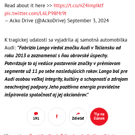
Read about it here >>
https://t.co/nZ4impIktf
pic.twitter.com/L6LP98Mr9t
— Acko Drive (@AckoDrive)
September 3, 2024
K tragickej udalosti sa vyjadrila aj samotná automobilka
Audi:
"Fabrizio Longo viedol značku Audi v Taliansku od
roku 2013 a zaznamenal s ňou obrovské úspechy.
Potvrdzuje to aj vedúce postavenie značky v prémiovom
segmente už 11 po sebe nasledujúcich rokov. Longo bol pre
Audi osobou veľkej integrity, kultúry a schopností a zdrojom
neochvejnej podpory. Jeho pozitívna energia pravidelne
inšpirovala spoločnosť aj jej akcionárov."
Tip na
191
Zdieľať
článok