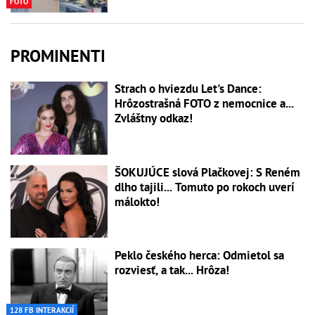
FOTO
PROMINENTI
Strach o hviezdu Let's Dance:
Hrôzostrašná FOTO z nemocnice a...
Zvláštny odkaz!
ŠOKUJÚCE slová Plačkovej: S Reném
dlho tajili... Tomuto po rokoch uverí
málokto!
Peklo českého herca: Odmietol sa
rozviesť, a tak... Hrôza!
128 FB INTERAKCIÍ