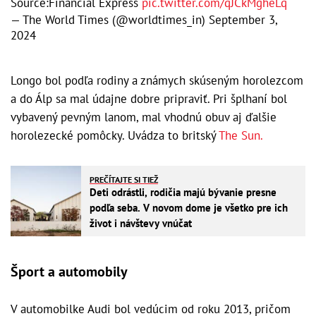
Source:Financial Express
pic.twitter.com/qJCkMgheLq
— The World Times (@worldtimes_in)
September 3,
2024
Longo bol podľa rodiny a známych skúseným horolezcom
a do Álp sa mal údajne dobre pripraviť. Pri šplhaní bol
vybavený pevným lanom, mal vhodnú obuv aj ďalšie
horolezecké pomôcky. Uvádza to britský
The Sun.
PREČÍTAJTE SI TIEŽ
Deti odrástli, rodičia majú bývanie presne
podľa seba. V novom dome je všetko pre ich
život i návštevy vnúčat
Šport a automobily
V automobilke Audi bol vedúcim od roku 2013, pričom