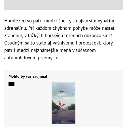
Horolezectvo patrí medzi športy s najväčším vypätím
adrenalínu. Pri každom chybnom pohybe môže nastať
zranenie, v ťažkých horských terénoch dokonca smrť.
Osudným sa to stalo aj vášnivému horolezcovi, ktorý
patril medzi najznámejšie mená v súčasnom
automobilovom priemysle.
Mohlo by vás zaujímať: