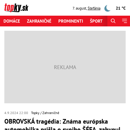
21 °C
7. august
,
Štefánia
DOMÁCE
ZAHRANIČNÉ
PROMINENTI
ŠPORT
ZAUJÍMAV
4.9.2024 22:00
Topky
Zahraničné
OBROVSKÁ tragédia: Známa európska
automobilka prišla o svojho ŠÉFA, zahynul