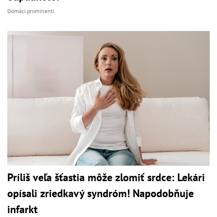
Domáci prominenti
Príliš veľa šťastia môže zlomiť srdce: Lekári
opísali zriedkavý syndróm! Napodobňuje
infarkt