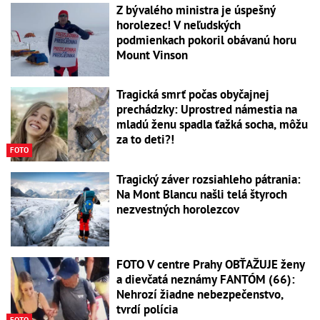
Z bývalého ministra je úspešný
horolezec! V neľudských
podmienkach pokoril obávanú horu
Mount Vinson
Tragická smrť počas obyčajnej
prechádzky: Uprostred námestia na
mladú ženu spadla ťažká socha, môžu
za to deti?!
FOTO
Tragický záver rozsiahleho pátrania:
Na Mont Blancu našli telá štyroch
nezvestných horolezcov
FOTO V centre Prahy OBŤAŽUJE ženy
a dievčatá neznámy FANTÓM (66):
Nehrozí žiadne nebezpečenstvo,
tvrdí polícia
FOTO