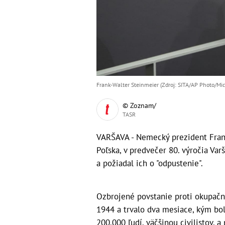
Frank-Walter Steinmeier (Zdroj: SITA/AP Photo/Mic
© Zoznam/
TASR
VARŠAVA - Nemecký prezident Frank
Poľska, v predvečer 80. výročia Var
a požiadal ich o "odpustenie".
Ozbrojené povstanie proti okupač
1944 a trvalo dva mesiace, kým bo
200.000 ľudí, väčšinou civilistov,