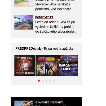
Slovákov: Ako narábať s
peniazmi, keď nechcete
zbytočne riskovať?
DOBRE VEDIEŤ
Cesta od odberu krvi až po
výsledok: Unikátny pohľad
do špičkového laboratória na
Slovensku
PREDPREDAJ
.sk - Tu sa rodia zážitky
SLOVENSKÉ CELEBRITY