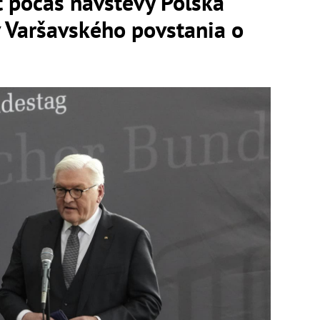
 počas návštevy Poľska
 Varšavského povstania o