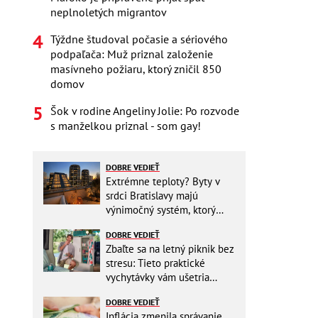
neplnoletých migrantov
Týždne študoval počasie a sériového
podpaľača: Muž priznal založenie
masívneho požiaru, ktorý zničil 850
domov
Šok v rodine Angeliny Jolie: Po rozvode
s manželkou priznal - som gay!
DOBRE VEDIEŤ
Extrémne teploty? Byty v
srdci Bratislavy majú
výnimočný systém, ktorý
ešte aj šetrí náklady
DOBRE VEDIEŤ
Zbaľte sa na letný piknik bez
stresu: Tieto praktické
vychytávky vám ušetria
miesto v batohu!
DOBRE VEDIEŤ
Inflácia zmenila správanie