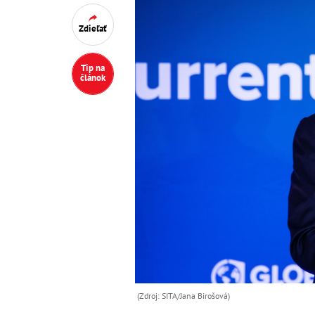
Zdieľať
Tip na
článok
(Zdroj: SITA/Jana Birošová)