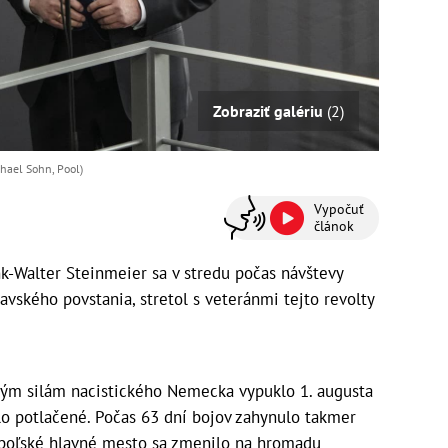
Zobraziť galériu
(2)
hael Sohn, Pool)
Vypočuť
článok
-Walter Steinmeier sa v stredu počas návštevy
šavského povstania, stretol s veteránmi tejto revolty
ným silám nacistického Nemecka vypuklo 1. augusta
lo potlačené. Počas 63 dní bojov zahynulo takmer
 a poľské hlavné mesto sa zmenilo na hromadu