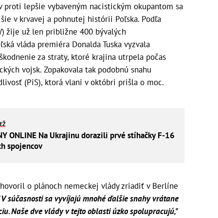
v proti lepšie vybaveným nacistickým okupantom sa
ie v krvavej a pohnutej histórii Poľska. Podľa
 žije už len približne 400 bývalých
ľská vláda premiéra Donalda Tuska vyzvala
kodnenie za straty, ktoré krajina utrpela počas
ických vojsk. Zopakovala tak podobnú snahu
livosť (PiS), ktorá vlani v októbri prišla o moc.
IEŽ
ONLINE Na Ukrajinu dorazili prvé stíhačky F-16
ch spojencov
hovoril o plánoch nemeckej vlády zriadiť v Berlíne
"V súčasnosti sa vyvíjajú mnohé ďalšie snahy vrátane
ciu. Naše dve vlády v tejto oblasti úzko spolupracujú,"