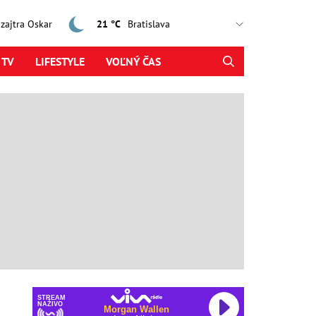
, zajtra Oskar
21 °C
 TV
LIFESTYLE
VOĽNÝ ČAS
STREAM
NAŽIVO
Morgan Wallen