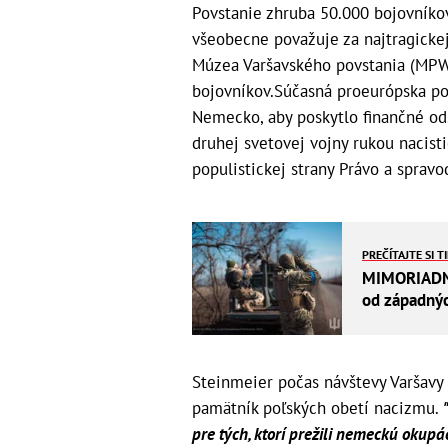
Povstanie zhruba 50.000 bojovníko
všeobecne považuje za najtragickejš
Múzea Varšavského povstania (MPW)
bojovníkov.Súčasná proeurópska po
Nemecko, aby poskytlo finančné odš
druhej svetovej vojny rukou nacist
populistickej strany Právo a spravod
PREČÍTAJTE SI T
MIMORIADNY 
od západný
Steinmeier počas návštevy Varšavy 
pamätník poľských obetí nacizmu.
pre tých, ktorí prežili nemeckú okupá