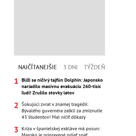
NAJČÍTANEJŠIE
3 DNI
TÝŽDEŇ
Blíži sa ničivý tajfún Dolphin: Japonsko
nariadilo masívnu evakuáciu 260-tisíc
ľudí! Zrušilo stovky letov
Šokujúci zvrat v známej tragédii:
Bývalého guvernéra zatkli za zmiznutie
43 študentov! Mal ničiť dôkazy
Kríza v španielskej exkláve má posun:
Maroko je pripravené prijať späť