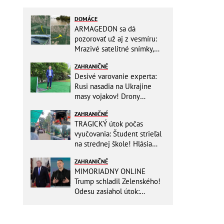
DOMÁCE
ARMAGEDON sa dá
pozorovať už aj z vesmíru:
Mrazivé satelitné snímky,
rozdiel len pár rokov a po
ZAHRANIČNÉ
vode ani stopy!
Desivé varovanie experta:
Rusi nasadia na Ukrajine
masy vojakov! Drony
nebudú stačiť
ZAHRANIČNÉ
TRAGICKÝ útok počas
vyučovania: Študent strieľal
na strednej škole! Hlásia
mŕtvych a množstvo
ZAHRANIČNÉ
zranených
MIMORIADNY ONLINE
Trump schladil Zelenského!
Odesu zasiahol útok:
Odvolaný Fedorov túži po
návrate