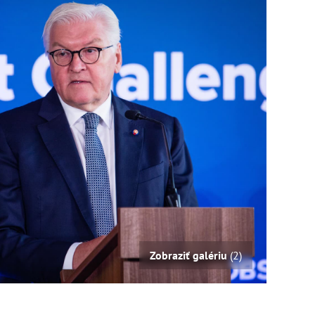
Zobraziť galériu
(2)