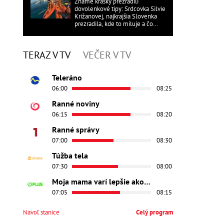
Známe krásky prezradili
dovolenkové tipy: Srdcovka Silvie
Križanovej, najkrajšia Slovenka
prezradila, kde to miluje a čo
ďalšie?
TERAZ V TV
VEČER V TV
Teleráno
06:00
08:25
Ranné noviny
06:15
08:20
Ranné správy
07:00
08:30
Túžba tela
07:30
08:00
Moja mama varí lepšie ako tvoja
07:05
08:15
Navoľ stanice
Celý program