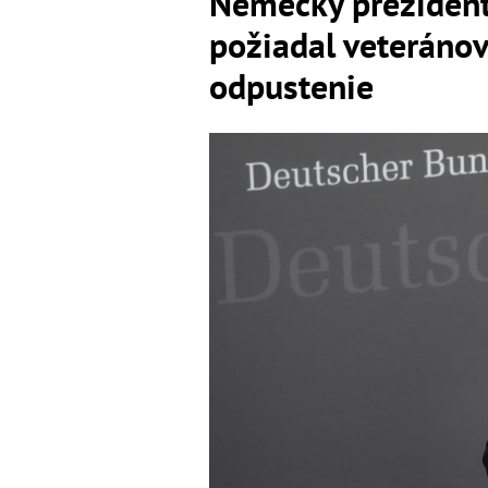
Nemecký prezident
požiadal veteránov
odpustenie