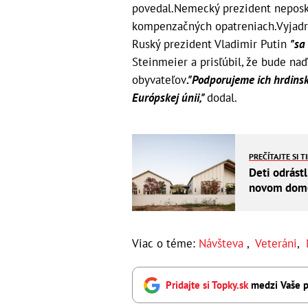
povedal.Nemecký prezident neposk
kompenzačných opatreniach.Vyjadril
Ruský prezident Vladimir Putin
"sa
Steinmeier a prisľúbil, že bude naď
obyvateľov
."Podporujeme ich hrdinský
Európskej únii,"
dodal.
PREČÍTAJTE SI T
Deti odrástl
novom dome 
Viac o téme:
Návšteva
,
Veteráni
,
Pridajte si Topky.sk
medzi Vaše p