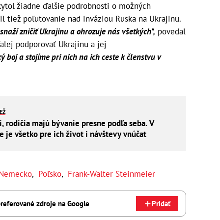
ytol žiadne ďalšie podrobnosti o možných
 tiež poľutovanie nad inváziou Ruska na Ukrajinu.
 snaží zničiť Ukrajinu a ohrozuje nás všetkých",
povedal
alej podporovať Ukrajinu a jej
 boj a stojíme pri nich na ich ceste k členstvu v
IEŽ
i, rodičia majú bývanie presne podľa seba. V
je všetko pre ich život i návštevy vnúčat
Nemecko
,
Poľsko
,
Frank-Walter Steinmeier
referované zdroje na Google
Pridať