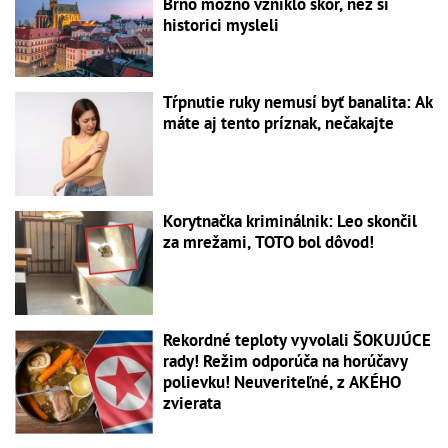
Brno možno vzniklo skôr, než si
historici mysleli
Tŕpnutie ruky nemusí byť banalita: Ak
máte aj tento príznak, nečakajte
Korytnačka kriminálnik: Leo skončil
za mrežami, TOTO bol dôvod!
Rekordné teploty vyvolali ŠOKUJÚCE
rady! Režim odporúča na horúčavy
polievku! Neuveriteľné, z AKÉHO
zvierata