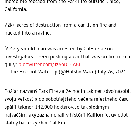
Incredible footage from the Park Fire outside Chico,
California.
72k+ acres of destruction from a car lit on fire and
hucked into a ravine.
“A 42 year old man was arrested by CalFire arson
investigators… seen pushing a car that was on fire into a
gully”
pic.twitter.com/Tz6oDDTA6l
— The Hotshot Wake Up (@HotshotWake)
July 26, 2024
Požiar nazvaný Park Fire za 24 hodín takmer zdvojnásobil
svoju veľkosť a do sobotňajšieho večera miestneho času
spálil takmer 142.000 hektárov. Je tak siedmym
najväčším, aký zaznamenali v histórii Kalifornie, uviedol
štátny hasičský zbor Cal Fire.