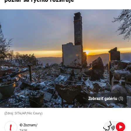
Zobraziť galériu
(3)
(Zdroj: SITA/AP/Nic Coury)
© Zoznam/
TASR