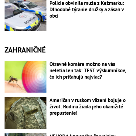
Polícia obvinila muža z Kežmarku:
Dlhodobé týranie družky a zásah v
obci
ZAHRANIČNÉ
Otravné komáre možno na vás
neletia len tak: TEST výskumníkov,
čo ich priťahujú najviac?
Američan v ruskom väzení bojuje o
život: Rodina žiada jeho okamžité
prepustenie!