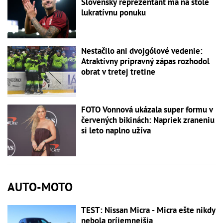
Slovenský reprezentant má na stole
lukratívnu ponuku
Nestačilo ani dvojgólové vedenie:
Atraktívny prípravný zápas rozhodol
obrat v tretej tretine
FOTO Vonnová ukázala super formu v
červených bikinách: Napriek zraneniu
si leto naplno užíva
AUTO-MOTO
TEST: Nissan Micra - Micra ešte nikdy
nebola príjemnejšia