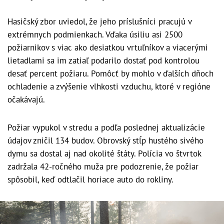
Hasičský zbor uviedol, že jeho príslušníci pracujú v
extrémnych podmienkach. Vďaka úsiliu asi 2500
požiarnikov s viac ako desiatkou vrtuľníkov a viacerými
lietadlami sa im zatiaľ podarilo dostať pod kontrolou
desať percent požiaru. Pomôcť by mohlo v ďalších dňoch
ochladenie a zvýšenie vlhkosti vzduchu, ktoré v regióne
očakávajú.
Požiar vypukol v stredu a podľa poslednej aktualizácie
údajov zničil 134 budov. Obrovský stĺp hustého sivého
dymu sa dostal aj nad okolité štáty. Polícia vo štvrtok
zadržala 42-ročného muža pre podozrenie, že požiar
spôsobil, keď odtlačil horiace auto do rokliny.