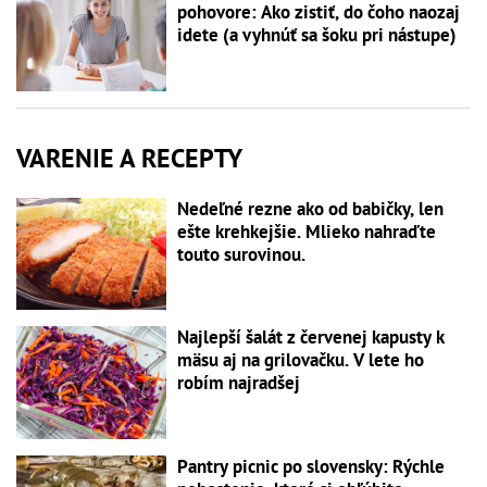
pohovore: Ako zistiť, do čoho naozaj
idete (a vyhnúť sa šoku pri nástupe)
VARENIE A RECEPTY
Nedeľné rezne ako od babičky, len
ešte krehkejšie. Mlieko nahraďte
touto surovinou.
Najlepší šalát z červenej kapusty k
mäsu aj na grilovačku. V lete ho
robím najradšej
Pantry picnic po slovensky: Rýchle