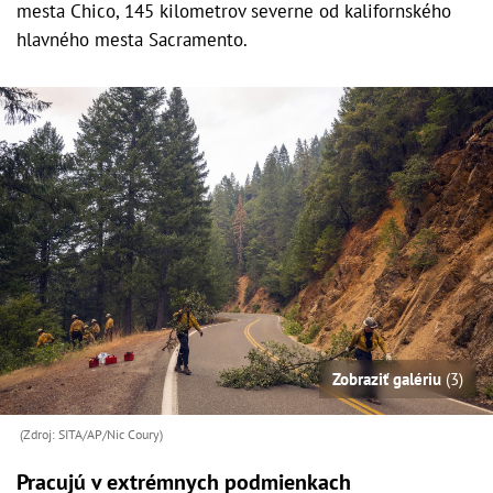
mesta Chico, 145 kilometrov severne od kalifornského
hlavného mesta Sacramento.
Zobraziť galériu
(3)
(Zdroj: SITA/AP/Nic Coury)
Pracujú v extrémnych podmienkach