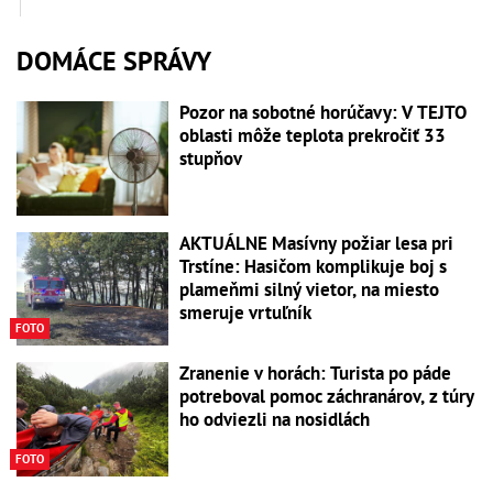
DOMÁCE SPRÁVY
Pozor na sobotné horúčavy: V TEJTO
oblasti môže teplota prekročiť 33
stupňov
AKTUÁLNE Masívny požiar lesa pri
Trstíne: Hasičom komplikuje boj s
plameňmi silný vietor, na miesto
smeruje vrtuľník
FOTO
Zranenie v horách: Turista po páde
potreboval pomoc záchranárov, z túry
ho odviezli na nosidlách
FOTO