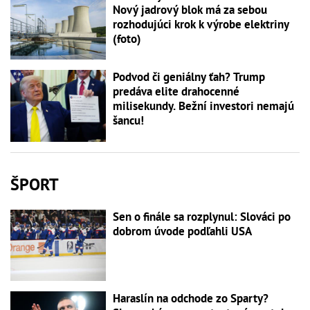
Nový jadrový blok má za sebou
rozhodujúci krok k výrobe elektriny
(foto)
Podvod či geniálny ťah? Trump
predáva elite drahocenné
milisekundy. Bežní investori nemajú
šancu!
ŠPORT
Sen o finále sa rozplynul: Slováci po
dobrom úvode podľahli USA
Haraslín na odchode zo Sparty?