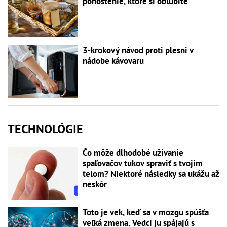
pohostenie, ktoré si obľúbite
3-krokový návod proti plesni v
nádobe kávovaru
TECHNOLÓGIE
Čo môže dlhodobé užívanie
spaľovačov tukov spraviť s tvojím
telom? Niektoré následky sa ukážu až
neskôr
Toto je vek, keď sa v mozgu spúšťa
veľká zmena. Vedci ju spájajú s