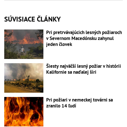
SÚVISIACE ČLÁNKY
Pri pretrvávajúcich lesných požiaroch
v Severnom Macedónsku zahynul
jeden človek
Šiesty najväčší lesný požiar v histórii
Kalifornie sa naďalej šíri
Pri požiari v nemeckej továrni sa
zranilo 14 ľudí