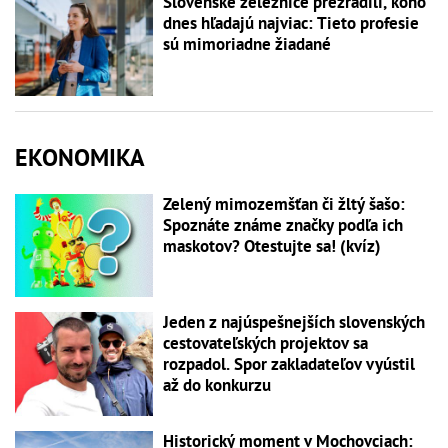
Slovenské železnice prezradili, koho
dnes hľadajú najviac: Tieto profesie
sú mimoriadne žiadané
EKONOMIKA
Zelený mimozemšťan či žltý šašo:
Spoznáte známe značky podľa ich
maskotov? Otestujte sa! (kvíz)
Jeden z najúspešnejších slovenských
cestovateľských projektov sa
rozpadol. Spor zakladateľov vyústil
až do konkurzu
Historický moment v Mochovciach: