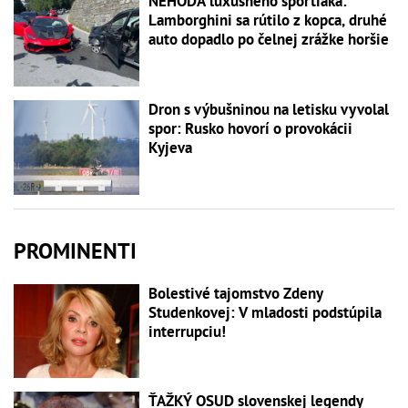
NEHODA luxusného športiaka:
Lamborghini sa rútilo z kopca, druhé
auto dopadlo po čelnej zrážke horšie
Dron s výbušninou na letisku vyvolal
spor: Rusko hovorí o provokácii
Kyjeva
PROMINENTI
Bolestivé tajomstvo Zdeny
Studenkovej: V mladosti podstúpila
interrupciu!
ŤAŽKÝ OSUD slovenskej legendy