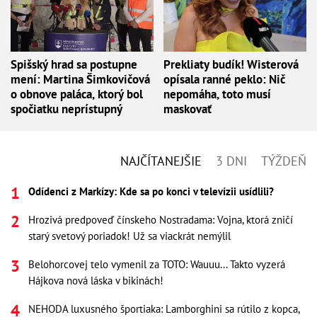
Spišský hrad sa postupne
Prekliaty budík! Wisterová
mení: Martina Šimkovičová
opísala ranné peklo: Nič
o obnove paláca, ktorý bol
nepomáha, toto musí
spočiatku neprístupný
maskovať
NAJČÍTANEJŠIE
3 DNI
TÝŽDEŇ
Odídenci z Markízy: Kde sa po konci v televízii usídlili?
Hrozivá predpoveď čínskeho Nostradama: Vojna, ktorá zničí
starý svetový poriadok! Už sa viackrát nemýlil
Belohorcovej telo vymenil za TOTO: Wauuu... Takto vyzerá
Hájkova nová láska v bikinách!
NEHODA luxusného športiaka: Lamborghini sa rútilo z kopca,