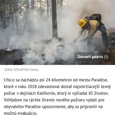
Zobraziť galériu
(3)
(Zdroj: SITA/AP/Nic Coury)
Chico sa nachádza asi 24 kilometrov od mesta Paradise,
ktoré v roku 2018 zdevastoval dosiaľ najsmrtiacejší lesný
požiar v dejinách Kalifornie, ktorý si vyžiadal 85 životov.
Vzhľadom na rýchle šírenie nového požiaru vydali pre
obyvateľov Paradise upozornenie, aby sa pripravili na
možnú evakuáciu.