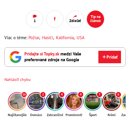
Tip na
1
Zdieľať
článok
Viac o téme:
Požiar
,
Hasiči
,
Kalifornia
,
USA
Pridajte si Topky.sk
medzi Vaše
Pridať
preferované zdroje na Google
Nahlásiť chybu
16
2
4
4
7
6
Najčítanejšie
Domáce
Zahraničné
Prominenti
Šport
Krimi
Zaují