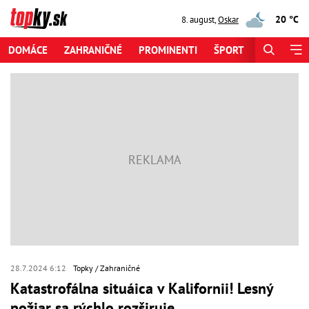
20 °C
8. august
,
Oskar
DOMÁCE
ZAHRANIČNÉ
PROMINENTI
ŠPORT
ZAUJÍMAV
28.7.2024 6:12
Topky
Zahraničné
Katastrofálna situáica v Kalifornii! Lesný
požiar sa rýchlo rozširuje