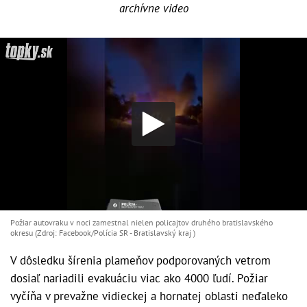
archívne video
Požiar autovraku v noci zamestnal nielen policajtov druhého bratislavského
okresu (Zdroj: Facebook/Polícia SR - Bratislavský kraj )
V dôsledku šírenia plameňov podporovaných vetrom
dosiaľ nariadili evakuáciu viac ako 4000 ľudí. Požiar
vyčíňa v prevažne vidieckej a hornatej oblasti neďaleko