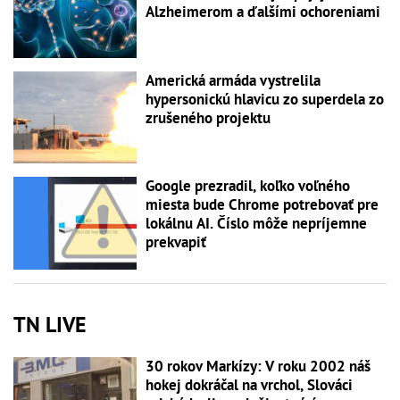
Alzheimerom a ďalšími ochoreniami
Americká armáda vystrelila
hypersonickú hlavicu zo superdela zo
zrušeného projektu
Google prezradil, koľko voľného
miesta bude Chrome potrebovať pre
lokálnu AI. Číslo môže nepríjemne
prekvapiť
TN LIVE
30 rokov Markízy: V roku 2002 náš
hokej dokráčal na vrchol, Slováci