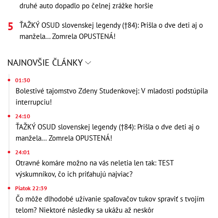
druhé auto dopadlo po čelnej zrážke horšie
ŤAŽKÝ OSUD slovenskej legendy (†84): Prišla o dve deti aj o
manžela... Zomrela OPUSTENÁ!
NAJNOVŠIE ČLÁNKY
01:30
Bolestivé tajomstvo Zdeny Studenkovej: V mladosti podstúpila
interrupciu!
24:10
ŤAŽKÝ OSUD slovenskej legendy (†84): Prišla o dve deti aj o
manžela... Zomrela OPUSTENÁ!
24:01
Otravné komáre možno na vás neletia len tak: TEST
výskumníkov, čo ich priťahujú najviac?
Piatok 22:39
Čo môže dlhodobé užívanie spaľovačov tukov spraviť s tvojím
telom? Niektoré následky sa ukážu až neskôr