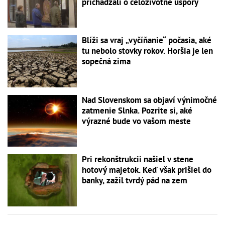
prichádzali o celoživotné úspory
Blíži sa vraj „vyčíňanie“ počasia, aké
tu nebolo stovky rokov. Horšia je len
sopečná zima
Nad Slovenskom sa objaví výnimočné
zatmenie Slnka. Pozrite si, aké
výrazné bude vo vašom meste
Pri rekonštrukcii našiel v stene
hotový majetok. Keď však prišiel do
banky, zažil tvrdý pád na zem