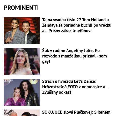
PROMINENTI
Tajná svadba číslo 2? Tom Holland a
Zendaya sa poriadne buchli po vrecku
a... Prísny zákaz telefónov!
Šok v rodine Angeliny Jolie: Po
rozvode s manželkou priznal - som
gay!
Strach o hviezdu Let's Dance:
Hrôzostrašná FOTO z nemocnice a...
Zvláštny odkaz!
ŠOKUJÚCE slová Plačkovej: S Reném