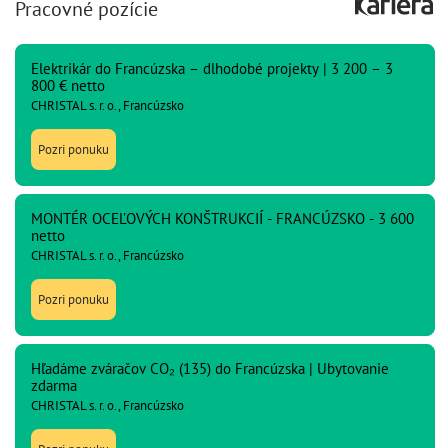
Pracovné pozície
Elektrikár do Francúzska – dlhodobé projekty | 3 200 – 3
800 € netto
CHRISTAL s. r. o., Francúzsko
Pozri ponuku
MONTÉR OCEĽOVÝCH KONŠTRUKCIÍ - FRANCÚZSKO - 3 600
netto
CHRISTAL s. r. o., Francúzsko
Pozri ponuku
Hľadáme zváračov CO₂ (135) do Francúzska | Ubytovanie
zdarma
CHRISTAL s. r. o., Francúzsko