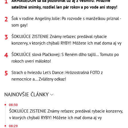
ARMAGEDON sa dá pozorovať už aj z vesmíru: Mrazivé
satelitné snímky, rozdiel len pár rokov a po vode ani stopy!
Šok v rodine Angeliny Jolie: Po rozvode s manželkou priznal -
som gay!
ŠOKUJÚCE ZISTENIE Známy reťazec predával rybacie
konzervy, v ktorých chýbali RYBY! Môžete ich mať doma aj vy
ŠOKUJÚCE slová Plačkovej: S Reném dlho tajili... Tomuto po
rokoch uverí málokto!
Strach o hviezdu Let's Dance: Hrôzostrašná FOTO z
nemocnice a... Zvláštny odkaz!
NAJNOVŠIE ČLÁNKY
08:30
ŠOKUJÚCE ZISTENIE Známy reťazec predával rybacie konzervy,
v ktorých chýbali RYBY! Môžete ich mať doma aj vy
08:29