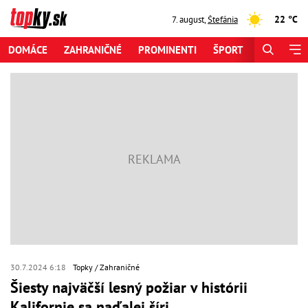
22 °C
7. august
,
Štefánia
DOMÁCE
ZAHRANIČNÉ
PROMINENTI
ŠPORT
ZAUJÍMAV
30.7.2024 6:18
Topky
Zahraničné
Šiesty najväčší lesný požiar v histórii
Kalifornie sa naďalej šíri