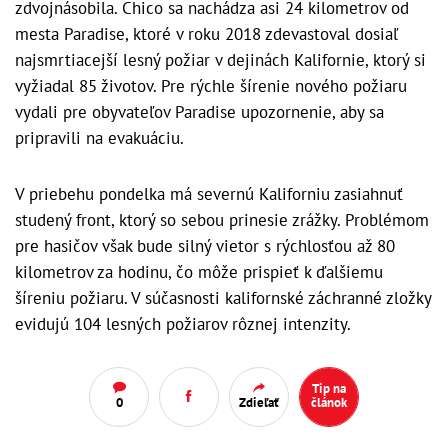
zdvojnásobila. Chico sa nachádza asi 24 kilometrov od
mesta Paradise, ktoré v roku 2018 zdevastoval dosiaľ
najsmrtiacejší lesný požiar v dejinách Kalifornie, ktorý si
vyžiadal 85 životov. Pre rýchle šírenie nového požiaru
vydali pre obyvateľov Paradise upozornenie, aby sa
pripravili na evakuáciu.
V priebehu pondelka má severnú Kaliforniu zasiahnuť
studený front, ktorý so sebou prinesie zrážky. Problémom
pre hasičov však bude silný vietor s rýchlosťou až 80
kilometrov za hodinu, čo môže prispieť k ďalšiemu
šíreniu požiaru. V súčasnosti kalifornské záchranné zložky
evidujú 104 lesných požiarov rôznej intenzity.
Tip na
0
Zdieľať
článok