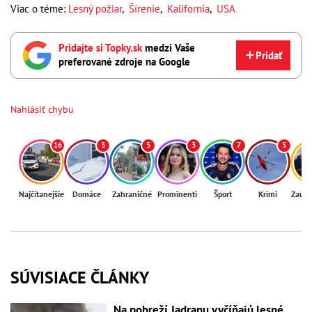
Viac o téme:
Lesný požiar
,
Šírenie
,
Kalifornia
,
USA
Pridajte si Topky.sk
medzi Vaše
Pridať
preferované zdroje na Google
Nahlásiť chybu
16
3
5
3
7
5
Najčítanejšie
Domáce
Zahraničné
Prominenti
Šport
Krimi
Zaují
SÚVISIACE ČLÁNKY
Na pobreží Jadranu vyčíňajú lesné