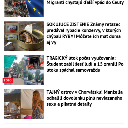
Migranti chystajú ďalší vpád do Ceuty
ŠOKUJÚCE ZISTENIE Známy reťazec
predával rybacie konzervy, v ktorých
chýbali RYBY! Môžete ich mať doma
aj vy
TRAGICKÝ útok počas vyučovania:
Študent zabil šesť ľudí a 15 zranil! Po
útoku spáchal samovraždu
FOTO
TAJNÝ ostrov v Chorvátsku! Manželia
odhalili dovolenku plnú neviazaného
sexu a pikatné detaily