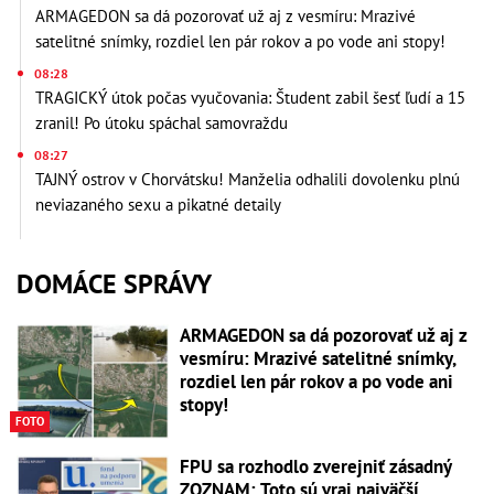
ARMAGEDON sa dá pozorovať už aj z vesmíru: Mrazivé
satelitné snímky, rozdiel len pár rokov a po vode ani stopy!
08:28
TRAGICKÝ útok počas vyučovania: Študent zabil šesť ľudí a 15
zranil! Po útoku spáchal samovraždu
08:27
TAJNÝ ostrov v Chorvátsku! Manželia odhalili dovolenku plnú
neviazaného sexu a pikatné detaily
DOMÁCE SPRÁVY
ARMAGEDON sa dá pozorovať už aj z
vesmíru: Mrazivé satelitné snímky,
rozdiel len pár rokov a po vode ani
stopy!
FOTO
FPU sa rozhodlo zverejniť zásadný
ZOZNAM: Toto sú vraj najväčší