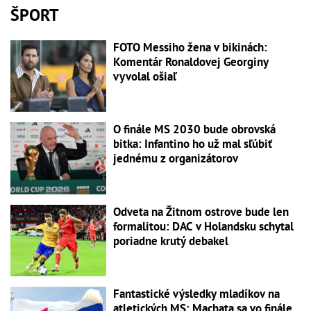
ŠPORT
FOTO Messiho žena v bikinách:
Komentár Ronaldovej Georginy
vyvolal ošiaľ
O finále MS 2030 bude obrovská
bitka: Infantino ho už mal sľúbiť
jednému z organizátorov
Odveta na Žitnom ostrove bude len
formalitou: DAC v Holandsku schytal
poriadne krutý debakel
Fantastické výsledky mladíkov na
atletických MS: Machata sa vo finále