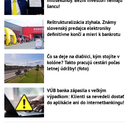
milisekundy. Bežní investori nemajú
šancu!
Reštrukturalizácia zlyhala. Známy
slovenský predajca elektroniky
definitívne končí a mieri k bankrotu
Čo sa deje na diaľnici, kým stojíte v
kolóne? Takto pracujú cestári počas
letnej údržby! (foto)
VÚB banka zápasila s veľkým
výpadkom: Klienti sa nevedeli dostať
do aplikácie ani do internetbankingu!