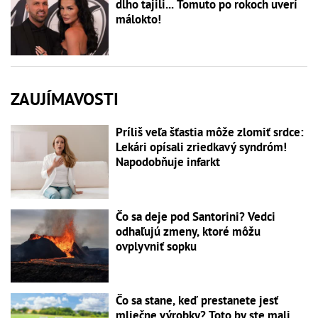
dlho tajili... Tomuto po rokoch uverí
málokto!
ZAUJÍMAVOSTI
Príliš veľa šťastia môže zlomiť srdce:
Lekári opísali zriedkavý syndróm!
Napodobňuje infarkt
Čo sa deje pod Santorini? Vedci
odhaľujú zmeny, ktoré môžu
ovplyvniť sopku
Čo sa stane, keď prestanete jesť
mliečne výrobky? Toto by ste mali