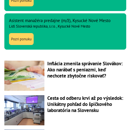
Pozri ponuku
Asistent manažéra predajne (m/ž), Kysucké Nové Mesto
Lidl Slovenská republika, s.r.o., Kysucké Nové Mesto
Pozri ponuku
Inflácia zmenila správanie Slovákov:
Ako narábať s peniazmi, keď
nechcete zbytočne riskovať?
Cesta od odberu krvi až po výsledok:
Unikátny pohľad do špičkového
laboratória na Slovensku