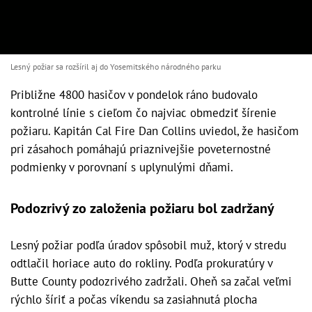
Lesný požiar sa rozšíril aj do Yosemitského národného parku
Približne 4800 hasičov v pondelok ráno budovalo
kontrolné línie s cieľom čo najviac obmedziť šírenie
požiaru. Kapitán Cal Fire Dan Collins uviedol, že hasičom
pri zásahoch pomáhajú priaznivejšie poveternostné
podmienky v porovnaní s uplynulými dňami.
Podozrivý zo založenia požiaru bol zadržaný
Lesný požiar podľa úradov spôsobil muž, ktorý v stredu
odtlačil horiace auto do rokliny. Podľa prokuratúry v
Butte County podozrivého zadržali. Oheň sa začal veľmi
rýchlo šíriť a počas víkendu sa zasiahnutá plocha