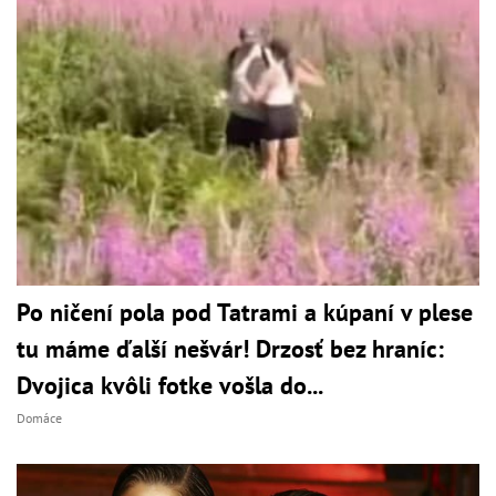
Po ničení pola pod Tatrami a kúpaní v plese
tu máme ďalší nešvár! Drzosť bez hraníc:
Dvojica kvôli fotke vošla do...
Domáce