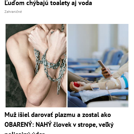
Ľuďom chýbajú toalety aj voda
Zahraničné
Muž išiel darovať plazmu a zostal ako
OBARENÝ: NAHÝ človek v strope, veľký