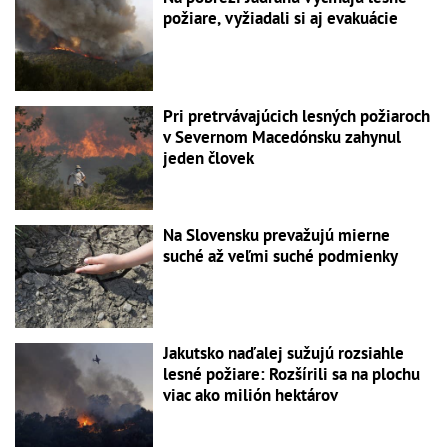
požiare, vyžiadali si aj evakuácie
Pri pretrvávajúcich lesných požiaroch
v Severnom Macedónsku zahynul
jeden človek
Na Slovensku prevažujú mierne
suché až veľmi suché podmienky
Jakutsko naďalej sužujú rozsiahle
lesné požiare: Rozšírili sa na plochu
viac ako milión hektárov