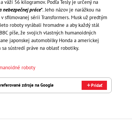
a váži 56 kilogramov. Podľa Tesly je určený na
 a nebezpečnej práce"
. Jeho názov je narážkou na
v sfilmovanej sérii Transformers. Musk už predtým
tieto roboty vyrábali hromadne a aby každý stál
 BBC píše, že svojich vlastných humanoidných
rátane japonskej automobilky Honda a americkej
sa sústredí práve na oblasť robotiky.
manoidné roboty
referované zdroje na Google
Pridať