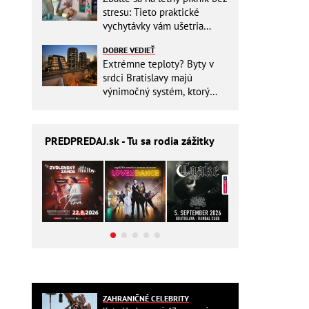
stresu: Tieto praktické
vychytávky vám ušetria
miesto v batohu!
DOBRE VEDIEŤ
Extrémne teploty? Byty v
srdci Bratislavy majú
výnimočný systém, ktorý
ešte aj šetrí náklady
PREDPREDAJ
.sk - Tu sa rodia zážitky
ZAHRANIČNÉ CELEBRITY