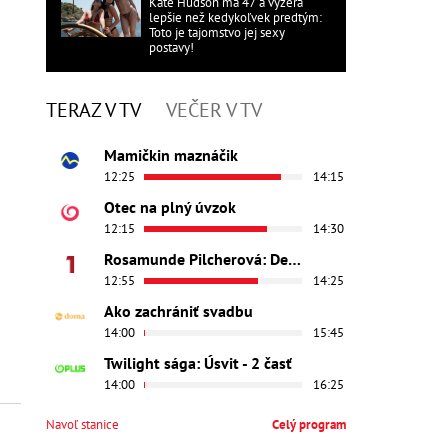
Kate Hudson má 47 a vyzerá
lepšie než kedykoľvek predtým:
Toto je tajomstvo jej sexy
postavy!
TERAZ V TV
VEČER V TV
Mamičkin maznáčik
12:25
14:15
Otec na plný úvzok
12:15
14:30
Rosamunde Pilcherová: Dedičstvo lásky
12:55
14:25
Ako zachrániť svadbu
14:00
15:45
Twilight sága: Úsvit - 2 časť
14:00
16:25
Navoľ stanice
Celý program