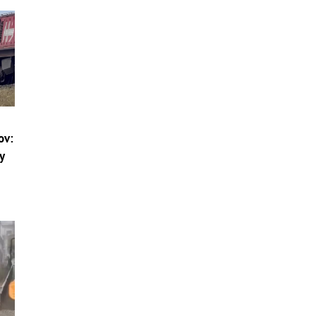
ov:
y