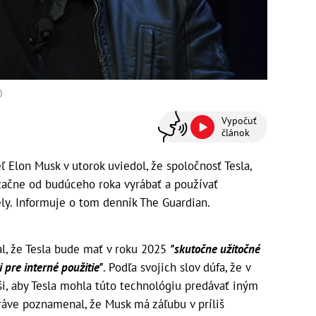
)
Vypočuť
článok
Elon Musk v utorok uviedol, že spoločnosť Tesla,
 začne od budúceho roka vyrábať a používať
ly. Informuje o tom denník The Guardian.
sal, že Tesla bude mať v roku 2025
"skutočne užitočné
 pre interné použitie"
. Podľa svojich slov dúfa, že v
i, aby Tesla mohla túto technológiu predávať iným
práve poznamenal, že Musk má záľubu v príliš