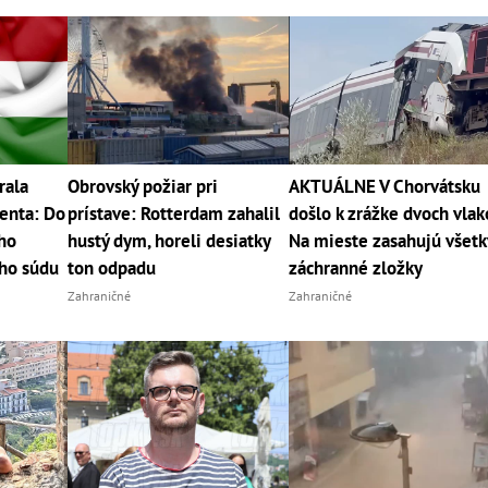
rala
Obrovský požiar pri
AKTUÁLNE V Chorvátsku
enta: Do
prístave: Rotterdam zahalil
došlo k zrážke dvoch vlak
ho
hustý dym, horeli desiatky
Na mieste zasahujú všetk
ho súdu
ton odpadu
záchranné zložky
Zahraničné
Zahraničné