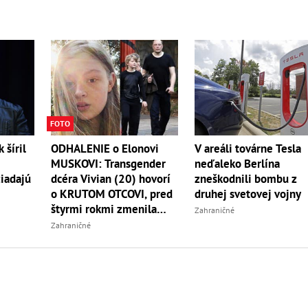
FOTO
ODHALENIE o Elonovi
 šíril
V areáli továrne Tesla
MUSKOVI: Transgender
neďaleko Berlína
dcéra Vivian (20) hovorí
žiadajú
zneškodnili bombu z
o KRUTOM OTCOVI, pred
druhej svetovej vojny
štyrmi rokmi zmenila
Zahraničné
pohlavie
Zahraničné