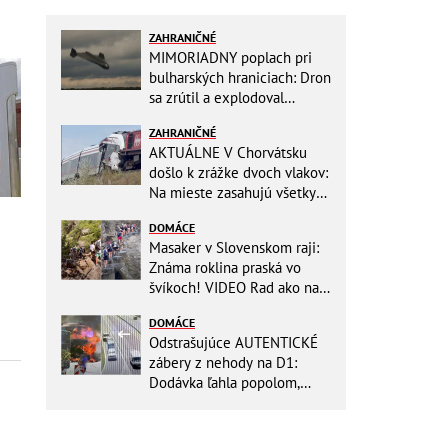
ZAHRANIČNÉ
MIMORIADNY poplach pri
bulharských hraniciach: Dron
sa zrútil a explodoval
neďaleko plynovodu!
ZAHRANIČNÉ
AKTUÁLNE V Chorvátsku
došlo k zrážke dvoch vlakov:
Na mieste zasahujú všetky
záchranné zložky
DOMÁCE
Masaker v Slovenskom raji:
Známa roklina praská vo
švíkoch! VIDEO Rad ako na
banány za socializmu
DOMÁCE
Odstrašujúce AUTENTICKÉ
zábery z nehody na D1:
Dodávka ľahla popolom,
ťažko zraneného
zachraňoval vrtuľník