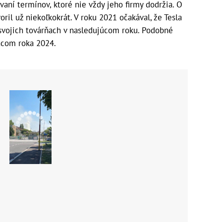
aní termínov, ktoré nie vždy jeho firmy dodržia. O
ril už niekoľkokrát. V roku 2021 očakával, že Tesla
 svojich továrňach v nasledujúcom roku. Podobné
oncom roka 2024.