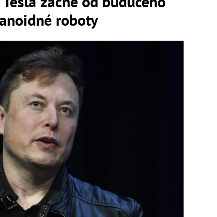
e Tesla začne od budúceho
anoidné roboty