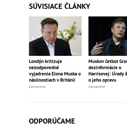
SÚVISIACE ČLÁNKY
Londýn kritizuje
Muskov četbot Grok
nezodpovedné
dezinformácie o
vyjadrenia Elona Muska o
Harrisovej: Úrady 
násilnostiach v Británii
o jeho opravu
Zahraničné
Zahraničné
ODPORÚČAME