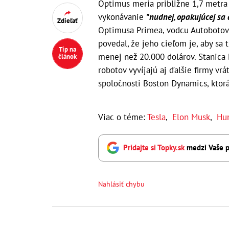
Optimus meria približne 1,7 metra 
vykonávanie
"nudnej, opakujúcej sa
Zdieľať
Optimusa Primea, vodcu Autobotov 
povedal, že jeho cieľom je, aby sa 
Tip na
menej než 20.000 dolárov. Stanica
článok
robotov vyvíjajú aj ďalšie firmy v
spoločnosti Boston Dynamics, ktorá 
Viac o téme:
Tesla
,
Elon Musk
,
Hu
Pridajte si Topky.sk
medzi Vaše p
Nahlásiť chybu