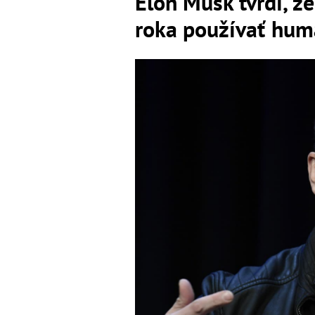
Elon Musk tvrdí, ž
roka používať hum