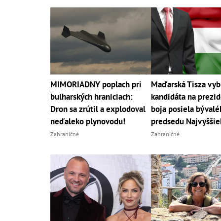
MIMORIADNY poplach pri
Maďarská Tisza vyb
bulharských hraniciach:
kandidáta na prezid
Dron sa zrútil a explodoval
boja posiela bývalé
neďaleko plynovodu!
predsedu Najvyššie
Zahraničné
Zahraničné