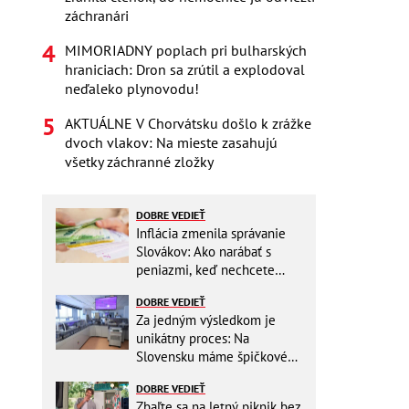
záchranári
MIMORIADNY poplach pri bulharských
hraniciach: Dron sa zrútil a explodoval
neďaleko plynovodu!
AKTUÁLNE V Chorvátsku došlo k zrážke
dvoch vlakov: Na mieste zasahujú
všetky záchranné zložky
DOBRE VEDIEŤ
Inflácia zmenila správanie
Slovákov: Ako narábať s
peniazmi, keď nechcete
zbytočne riskovať?
DOBRE VEDIEŤ
Za jedným výsledkom je
unikátny proces: Na
Slovensku máme špičkové
pracovisko
DOBRE VEDIEŤ
Zbaľte sa na letný piknik bez