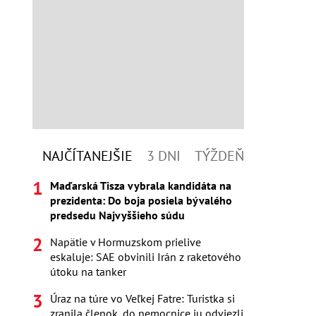
NAJČÍTANEJŠIE
3 DNI
TÝŽDEŇ
Maďarská Tisza vybrala kandidáta na
prezidenta: Do boja posiela bývalého
predsedu Najvyššieho súdu
Napätie v Hormuzskom prielive
eskaluje: SAE obvinili Irán z raketového
útoku na tanker
Úraz na túre vo Veľkej Fatre: Turistka si
zranila členok, do nemocnice ju odviezli