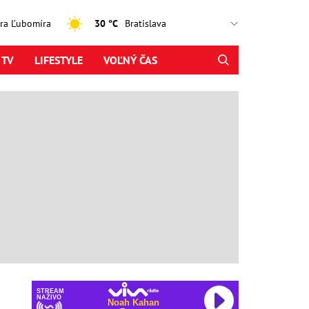
jtra Ľubomíra
30 °C
 TV
LIFESTYLE
VOĽNÝ ČAS
STREAM
NAŽIVO
Noah Kahan