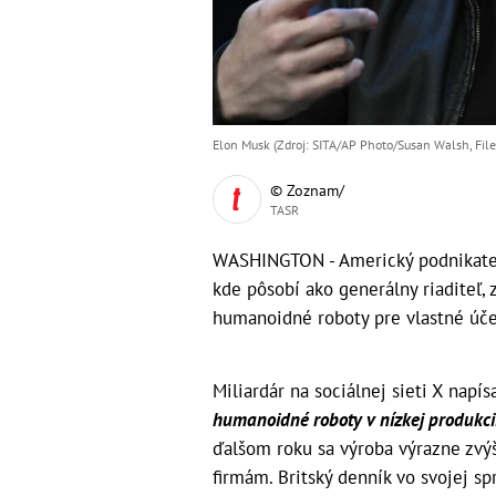
Elon Musk (Zdroj: SITA/AP Photo/Susan Walsh, File
© Zoznam/
TASR
WASHINGTON - Americký podnikateľ 
kde pôsobí ako generálny riaditeľ,
humanoidné roboty pre vlastné úče
Miliardár na sociálnej sieti X napí
humanoidné roboty v nízkej produkcii
ďalšom roku sa výroba výrazne zvýš
firmám. Britský denník vo svojej s