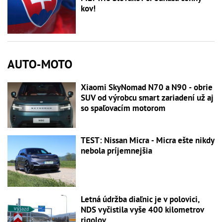
kov!
AUTO-MOTO
Xiaomi SkyNomad N70 a N90 - obrie
SUV od výrobcu smart zariadení už aj
so spaľovacím motorom
TEST: Nissan Micra - Micra ešte nikdy
nebola príjemnejšia
Letná údržba diaľnic je v polovici,
NDS vyčistila vyše 400 kilometrov
rigolov