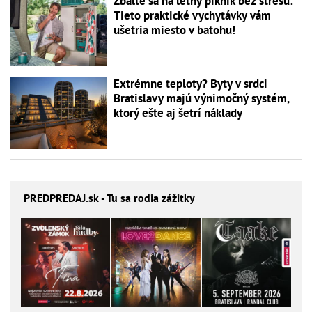
Zbaľte sa na letný piknik bez stresu:
Tieto praktické vychytávky vám
ušetria miesto v batohu!
Extrémne teploty? Byty v srdci
Bratislavy majú výnimočný systém,
ktorý ešte aj šetrí náklady
PREDPREDAJ
.sk - Tu sa rodia zážitky