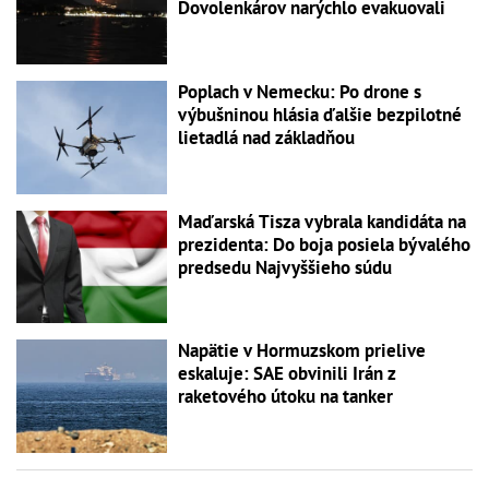
Dovolenkárov narýchlo evakuovali
Poplach v Nemecku: Po drone s
výbušninou hlásia ďalšie bezpilotné
lietadlá nad základňou
Maďarská Tisza vybrala kandidáta na
prezidenta: Do boja posiela bývalého
predsedu Najvyššieho súdu
Napätie v Hormuzskom prielive
eskaluje: SAE obvinili Irán z
raketového útoku na tanker