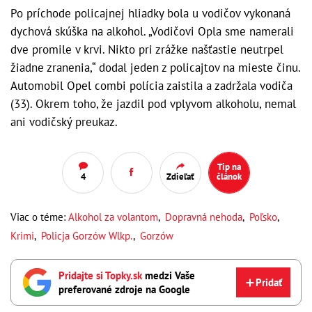
Po príchode policajnej hliadky bola u vodičov vykonaná
dychová skúška na alkohol. „Vodičovi Opla sme namerali
dve promile v krvi. Nikto pri zrážke našťastie neutrpel
žiadne zranenia,“ dodal jeden z policajtov na mieste činu.
Automobil Opel combi polícia zaistila a zadržala vodiča
(33). Okrem toho, že jazdil pod vplyvom alkoholu, nemal
ani vodičský preukaz.
Tip na
4
Zdieľať
článok
Viac o téme:
Alkohol za volantom
,
Dopravná nehoda
,
Poľsko
,
Krimi
,
Policja Gorzów Wlkp.
,
Gorzów
Pridajte si Topky.sk
medzi Vaše
Pridať
preferované zdroje na Google