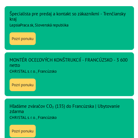
Špecialista pre predaj a kontakt so zákazníkmi - Trenčiansky
kraj
LepsiaPraca.sk, Slovenská republika
Pozri ponuku
MONTÉR OCEĽOVÝCH KONŠTRUKCIÍ - FRANCÚZSKO - 3 600
netto
CHRISTAL s. r. o., Francúzsko
Pozri ponuku
Hľadáme zváračov CO₂ (135) do Francúzska | Ubytovanie
zdarma
CHRISTAL s. r. o., Francúzsko
Pozri ponuku