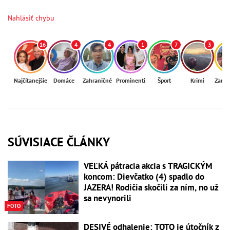
Nahlásiť chybu
16
4
4
1
7
3
Najčítanejšie
Domáce
Zahraničné
Prominenti
Šport
Krimi
Zaují
SÚVISIACE ČLÁNKY
VEĽKÁ pátracia akcia s TRAGICKÝM
koncom: Dievčatko (4) spadlo do
JAZERA! Rodičia skočili za ním, no už
sa nevynorili
FOTO
DESIVÉ odhalenie: TOTO je útočník z