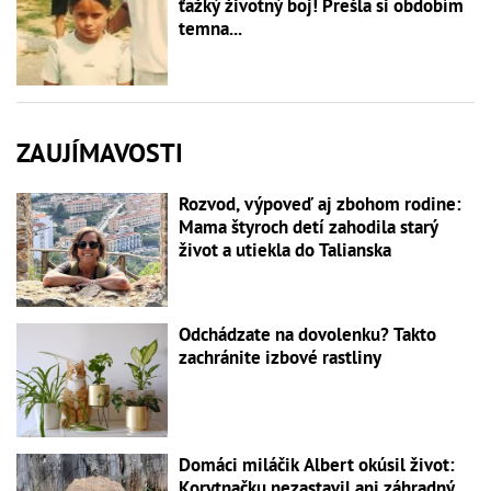
ťažký životný boj! Prešla si obdobím
temna...
ZAUJÍMAVOSTI
Rozvod, výpoveď aj zbohom rodine:
Mama štyroch detí zahodila starý
život a utiekla do Talianska
Odchádzate na dovolenku? Takto
zachránite izbové rastliny
Domáci miláčik Albert okúsil život:
Korytnačku nezastavil ani záhradný