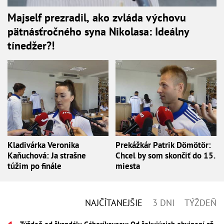
Majself prezradil, ako zvláda výchovu
pätnásťročného syna Nikolasa: Ideálny
tínedžer?!
Kladivárka Veronika
Prekážkár Patrik Dömötör:
Kaňuchová: Ja strašne
Chcel by som skončiť do 15.
túžim po finále
miesta
NAJČÍTANEJŠIE
3 DNI
TÝŽDEŇ