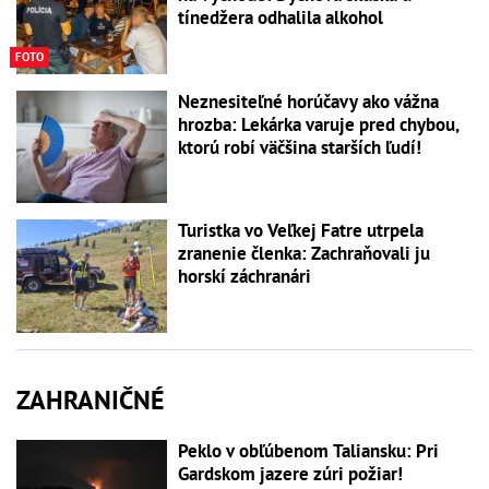
tínedžera odhalila alkohol
FOTO
Neznesiteľné horúčavy ako vážna
hrozba: Lekárka varuje pred chybou,
ktorú robí väčšina starších ľudí!
Turistka vo Veľkej Fatre utrpela
zranenie členka: Zachraňovali ju
horskí záchranári
ZAHRANIČNÉ
Peklo v obľúbenom Taliansku: Pri
Gardskom jazere zúri požiar!