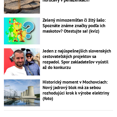
horúčavy v peňaženkách?
Zelený mimozemšťan či žltý šašo:
Spoznáte známe značky podľa ich
maskotov? Otestujte sa! (kvíz)
Jeden z najúspešnejších slovenských
cestovateľských projektov sa
rozpadol. Spor zakladateľov vyústil
až do konkurzu
Historický moment v Mochovciach:
Nový jadrový blok má za sebou
rozhodujúci krok k výrobe elektriny
(foto)