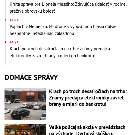
Krutá správa pre Lionela Messiho: Zdrvujúca udalosť v rodine,
prežíva obrovskú bolesť
14:24
Poplach v Nemecku: Po drone s výbušninou hlásia ďalšie
bezpilotné lietadlá nad základňou
14:21
Krach po troch desaťročiach na trhu: Známy predajca
elektroniky zavrel brány a mieri do bankrotu!
DOMÁCE SPRÁVY
Krach po troch desaťročiach na trhu:
Známy predajca elektroniky zavrel
brány a mieri do bankrotu!
Veľká policajná akcia v prevádzkach
na východe: Dychová skúška u