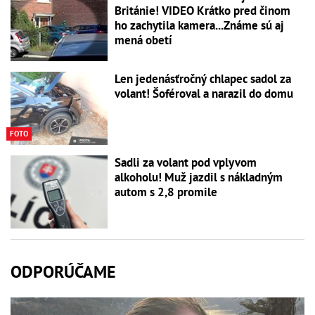
Británie! VIDEO Krátko pred činom
ho zachytila kamera...Známe sú aj
mená obetí
Len jedenásťročný chlapec sadol za
volant! Šoféroval a narazil do domu
FOTO
Sadli za volant pod vplyvom
alkoholu! Muž jazdil s nákladným
autom s 2,8 promile
ODPORÚČAME