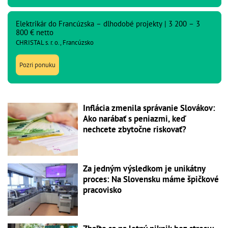
Elektrikár do Francúzska – dlhodobé projekty | 3 200 – 3
800 € netto
CHRISTAL s. r. o., Francúzsko
Pozri ponuku
Inflácia zmenila správanie Slovákov:
Ako narábať s peniazmi, keď
nechcete zbytočne riskovať?
Za jedným výsledkom je unikátny
proces: Na Slovensku máme špičkové
pracovisko