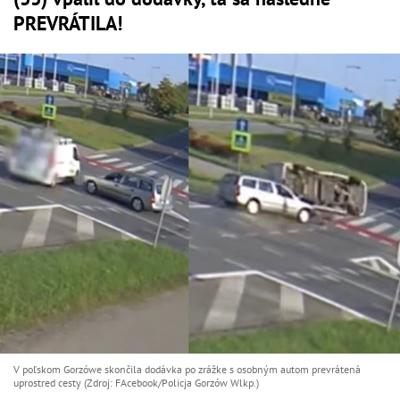
PREVRÁTILA!
V poľskom Gorzówe skončila dodávka po zrážke s osobným autom prevrátená
uprostred cesty (Zdroj: FAcebook/Policja Gorzów Wlkp.)