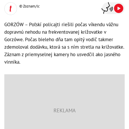
© Zoznam/lc
GORZÓW – Poľskí policajti riešili počas víkendu vážnu
dopravnú nehodu na frekventovanej križovatke v
Gorzówe. Počas bieleho dňa tam opitý vodič takmer
zdemoloval dodávku, ktorá sa s ním stretla na križovatke.
Záznam z priemyselnej kamery ho usvedčil ako jasného
vinníka.