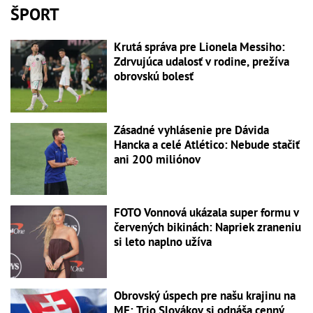
ŠPORT
Krutá správa pre Lionela Messiho:
Zdrvujúca udalosť v rodine, prežíva
obrovskú bolesť
Zásadné vyhlásenie pre Dávida
Hancka a celé Atlético: Nebude stačiť
ani 200 miliónov
FOTO Vonnová ukázala super formu v
červených bikinách: Napriek zraneniu
si leto naplno užíva
Obrovský úspech pre našu krajinu na
ME: Trio Slovákov si odnáša cenný