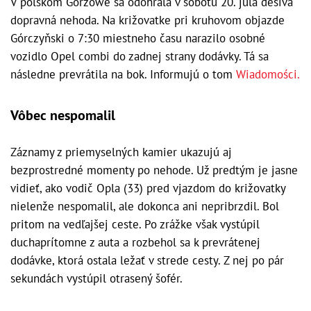
V poľskom Gorzówe sa odohrala v sobotu 20. júla desivá
dopravná nehoda. Na križovatke pri kruhovom objazde
Górczyňski o 7:30 miestneho času narazilo osobné
vozidlo Opel combi do zadnej strany dodávky. Tá sa
následne prevrátila na bok. Informujú o tom
Wiadomości.
Vôbec nespomalil
Záznamy z priemyselných kamier ukazujú aj
bezprostredné momenty po nehode. Už predtým je jasne
vidieť, ako vodič Opla (33) pred vjazdom do križovatky
nielenže nespomalil, ale dokonca ani nepribrzdil. Bol
pritom na vedľajšej ceste. Po zrážke však vystúpil
duchaprítomne z auta a rozbehol sa k prevrátenej
dodávke, ktorá ostala ležať v strede cesty. Z nej po pár
sekundách vystúpil otrasený šofér.