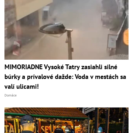
MIMORIADNE Vysoké Tatry zasiahli silné
búrky a prívalové dažde: Voda v mestách sa
valí ulicami!
Domáce