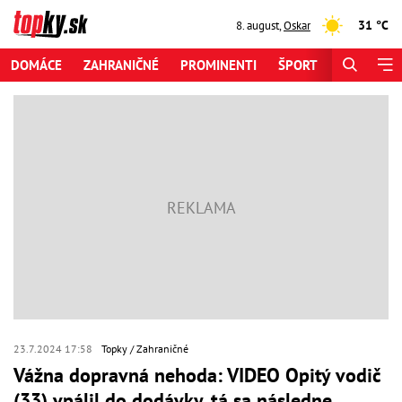
31 °C
8. august
,
Oskar
DOMÁCE
ZAHRANIČNÉ
PROMINENTI
ŠPORT
ZAUJÍMAV
23.7.2024 17:58
Topky
Zahraničné
Vážna dopravná nehoda: VIDEO Opitý vodič
(33) vpálil do dodávky, tá sa následne