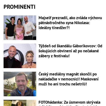
PROMINENTI
Majself prezradil, ako zvláda výchovu
pätnásťročného syna Nikolasa:
Ideálny tínedžer?!
Týždeň od škandálu Gáboríkovcov: Od
šokujúcich obvinení až po nečakané
zábery z festivalu!
Český mediálny magnát skončil po
nakladačke v nemocnici! Maskovaní
muži ho ani trochu nešetrili!
FOTOhádanka: Za úsmevom skrývala