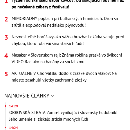
Týždeň od škandálu Gáboríkovcov: Od šokujúcich obvinení až
po nečakané zábery z festivalu!
MIMORIADNY poplach pri bulharských hraniciach: Dron sa
zrútil a explodoval neďaleko plynovodu!
Neznesiteľné horúčavy ako vážna hrozba: Lekárka varuje pred
chybou, ktorú robí väčšina starších ľudí!
Masaker v Slovenskom raji: Známa roklina praská vo švíkoch!
VIDEO Rad ako na banány za socializmu
AKTUÁLNE V Chorvátsku došlo k zrážke dvoch vlakov: Na
mieste zasahujú všetky záchranné zložky
NAJNOVŠIE ČLÁNKY
14:29
OBROVSKÁ STRATA Zomrel vynikajúci slovenský hudobník!
Jeho umenie si získalo srdcia mnohých ľudí
14:24