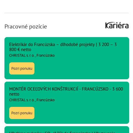
Pracovné pozície
Elektrikár do Francúzska – dlhodobé projekty | 3 200 – 3
800 € netto
CHRISTAL s. r. o., Francúzsko
Pozri ponuku
MONTÉR OCEĽOVÝCH KONŠTRUKCIÍ - FRANCÚZSKO - 3 600
netto
CHRISTAL s. r. o., Francúzsko
Pozri ponuku