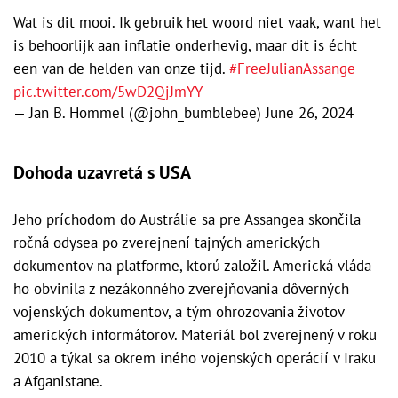
Wat is dit mooi. Ik gebruik het woord niet vaak, want het
is behoorlijk aan inflatie onderhevig, maar dit is écht
een van de helden van onze tijd.
#FreeJulianAssange
pic.twitter.com/5wD2QjJmYY
— Jan B. Hommel (@john_bumblebee)
June 26, 2024
Dohoda uzavretá s USA
Jeho príchodom do Austrálie sa pre Assangea skončila
ročná odysea po zverejnení tajných amerických
dokumentov na platforme, ktorú založil. Americká vláda
ho obvinila z nezákonného zverejňovania dôverných
vojenských dokumentov, a tým ohrozovania životov
amerických informátorov. Materiál bol zverejnený v roku
2010 a týkal sa okrem iného vojenských operácií v Iraku
a Afganistane.