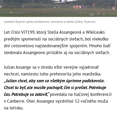
Lietadlo Ryanair počas pristávania, rolovania a odletu (Zdroj: Ryanair)
Let číslo VJT199, ktorý Stella Assangeová a WikiLeaks
predtým spomenuli na sociálnych sieťach, bol niekoľko
dní celosvetovo najsledovanejším spojením. Mnoho ľudí
sledovalo Assangeovo pristátie aj na sociálnych sieťach.
Julian Assange sa v stredu ešte verejne vyjadrovať
nechcel, namiesto toho prehovorila jeho manželka.
„Julian chcel, aby som sa všetkým úprimne poďakovala.
Chcel tu byť, ale musíte pochopiť, čím si prešiel. Potrebuje
čas. Potrebuje sa zotaviť,“
povedala na tlačovej konferencii
v Canberre. Otec Assangea vyzdvihol 52-ročného muža
na letisku.