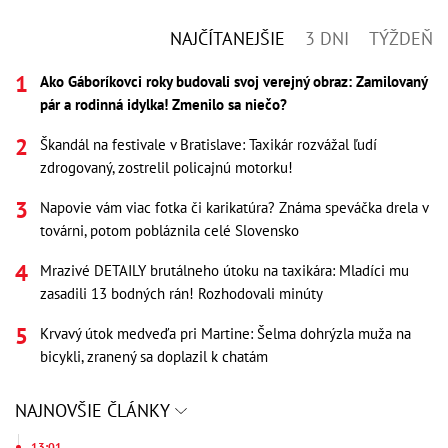
NAJČÍTANEJŠIE
3 DNI
TÝŽDEŇ
Ako Gáboríkovci roky budovali svoj verejný obraz: Zamilovaný
pár a rodinná idylka! Zmenilo sa niečo?
Škandál na festivale v Bratislave: Taxikár rozvážal ľudí
zdrogovaný, zostrelil policajnú motorku!
Napovie vám viac fotka či karikatúra? Známa speváčka drela v
továrni, potom pobláznila celé Slovensko
Mrazivé DETAILY brutálneho útoku na taxikára: Mladíci mu
zasadili 13 bodných rán! Rozhodovali minúty
Krvavý útok medveďa pri Martine: Šelma dohrýzla muža na
bicykli, zranený sa doplazil k chatám
NAJNOVŠIE ČLÁNKY
13:01