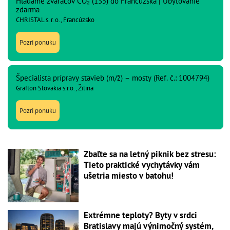
Hľadáme zváračov CO₂ (135) do Francúzska | Ubytovanie
zdarma
CHRISTAL s. r. o., Francúzsko
Pozri ponuku
Špecialista prípravy stavieb (m/ž) – mosty (Ref. č.: 1004794)
Grafton Slovakia s.r.o., Žilina
Pozri ponuku
Zbaľte sa na letný piknik bez stresu:
Tieto praktické vychytávky vám
ušetria miesto v batohu!
Extrémne teploty? Byty v srdci
Bratislavy majú výnimočný systém,