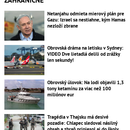
ZAHRANIČNÉ
Netanjahu odmieta mierový plán pre
Gazu: Izrael sa nestiahne, kým Hamas
nezloží zbrane
Obrovská dráma na letisku v Sydney:
VIDEO Dve lietadlá delili od zrážky
len sekundy!
Obrovský úlovok: Na lodi objavili 1,3
tony ketamínu za viac než 100
miliónov eur
Tragédia v Thajsku má desivé
pozadie: Chlapec sledoval násilný
obsah a zbraň priniesol aj do školy