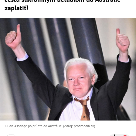
zaplatiť!
Julian Assange po prílete do Austrálie. (Zdroj: profimedia.sk)