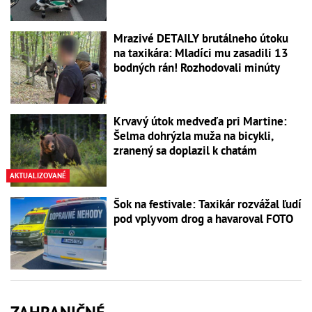
Mrazivé DETAILY brutálneho útoku
na taxikára: Mladíci mu zasadili 13
bodných rán! Rozhodovali minúty
Krvavý útok medveďa pri Martine:
Šelma dohrýzla muža na bicykli,
zranený sa doplazil k chatám
AKTUALIZOVANÉ
Šok na festivale: Taxikár rozvážal ľudí
pod vplyvom drog a havaroval FOTO