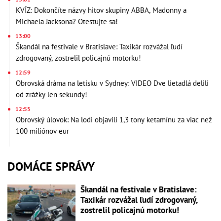
KVÍZ: Dokončíte názvy hitov skupiny ABBA, Madonny a
Michaela Jacksona? Otestujte sa!
13:00
Škandál na festivale v Bratislave: Taxikár rozvážal ľudí
zdrogovaný, zostrelil policajnú motorku!
12:59
Obrovská dráma na letisku v Sydney: VIDEO Dve lietadlá delili
od zrážky len sekundy!
12:55
Obrovský úlovok: Na lodi objavili 1,3 tony ketamínu za viac než
100 miliónov eur
DOMÁCE SPRÁVY
Škandál na festivale v Bratislave:
Taxikár rozvážal ľudí zdrogovaný,
zostrelil policajnú motorku!