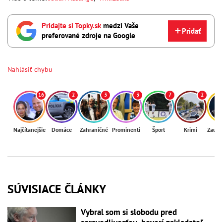
Pridajte si Topky.sk
medzi Vaše
Pridať
preferované zdroje na Google
Nahlásiť chybu
16
2
3
3
7
2
Najčítanejšie
Domáce
Zahraničné
Prominenti
Šport
Krimi
Zaují
SÚVISIACE ČLÁNKY
Vybral som si slobodu pred