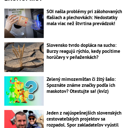
SOI našla problémy pri zálohovaných
fľašiach a plechovkách: Nedostatky
mala viac než štvrtina prevádzok!
Slovensko tvrdo dopláca na sucho:
Burzy reagujú rýchlo, kedy pocítime
horúčavy v peňaženkách?
Zelený mimozemšťan či žltý šašo:
Spoznáte známe značky podľa ich
maskotov? Otestujte sa! (kvíz)
Jeden z najúspešnejších slovenských
cestovateľských projektov sa
rozpadol. Spor zakladateľov vyústil