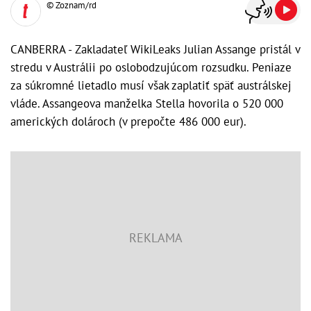
© Zoznam/rd
CANBERRA - Zakladateľ WikiLeaks Julian Assange pristál v
stredu v Austrálii po oslobodzujúcom rozsudku. Peniaze
za súkromné lietadlo musí však zaplatiť späť austrálskej
vláde. Assangeova manželka Stella hovorila o 520 000
amerických dolároch (v prepočte 486 000 eur).