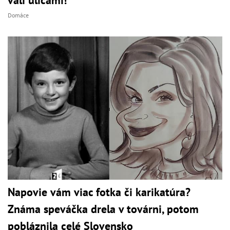
valí ulicami!
Domáce
Napovie vám viac fotka či karikatúra?
Známa speváčka drela v továrni, potom
pobláznila celé Slovensko