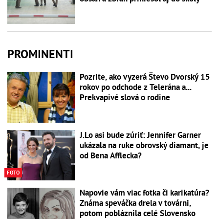
PROMINENTI
Pozrite, ako vyzerá Števo Dvorský 15
rokov po odchode z Telerána a...
Prekvapivé slová o rodine
J.Lo asi bude zúriť: Jennifer Garner
ukázala na ruke obrovský diamant, je
od Bena Afflecka?
FOTO
Napovie vám viac fotka či karikatúra?
Známa speváčka drela v továrni,
potom pobláznila celé Slovensko