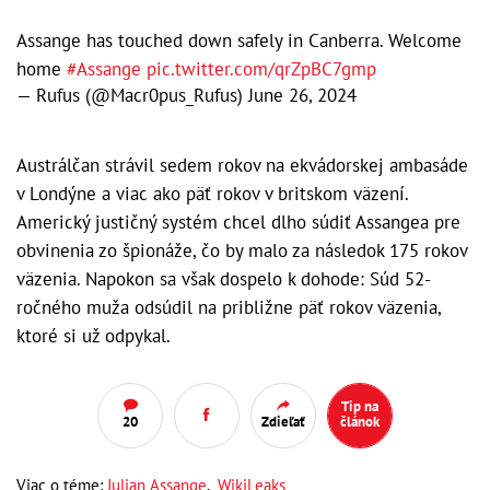
Assange has touched down safely in Canberra. Welcome
home
#Assange
pic.twitter.com/qrZpBC7gmp
— Rufus (@Macr0pus_Rufus)
June 26, 2024
Austrálčan strávil sedem rokov na ekvádorskej ambasáde
v Londýne a viac ako päť rokov v britskom väzení.
Americký justičný systém chcel dlho súdiť Assangea pre
obvinenia zo špionáže, čo by malo za následok 175 rokov
väzenia. Napokon sa však dospelo k dohode: Súd 52-
ročného muža odsúdil na približne päť rokov väzenia,
ktoré si už odpykal.
Tip na
20
Zdieľať
článok
Viac o téme:
Julian Assange
,
WikiLeaks