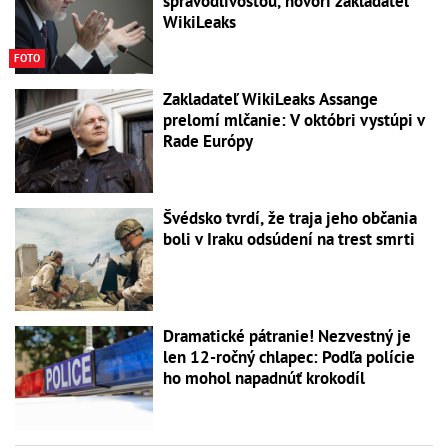
spravodlivosťou, hovorí zakladateľ
WikiLeaks
FOTO
Zakladateľ WikiLeaks Assange
prelomí mlčanie: V októbri vystúpi v
Rade Európy
Švédsko tvrdí, že traja jeho občania
boli v Iraku odsúdení na trest smrti
Dramatické pátranie! Nezvestný je
len 12-ročný chlapec: Podľa polície
ho mohol napadnúť krokodíl