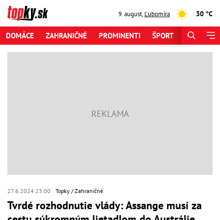
30 °C
9. august
,
Ľubomíra
DOMÁCE
ZAHRANIČNÉ
PROMINENTI
ŠPORT
ZAUJÍMAV
27.6.2024 23:00
Topky
Zahraničné
Tvrdé rozhodnutie vlády: Assange musí za
cestu súkromným lietadlom do Austrálie