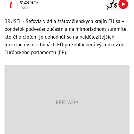
© Zoznam/
TASR
BRUSEL - Šéfovia vlád a štátov členských krajín EÚ sa v
pondelok podvečer zúčastnia na mimoriadnom summite,
ktorého cieľom je dohodnúť sa na najdôležitejších
funkciách v inštitúciách EÚ po zohľadnení výsledkov do
Európskeho parlamentu (EP).