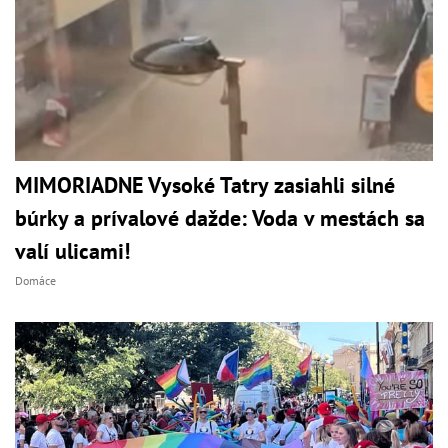
MIMORIADNE Vysoké Tatry zasiahli silné
búrky a prívalové dažde: Voda v mestách sa
valí ulicami!
Domáce