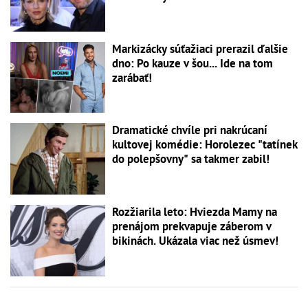
Markizácky súťažiaci prerazil ďalšie
dno: Po kauze v šou... Ide na tom
zarábať!
Dramatické chvíle pri nakrúcaní
kultovej komédie: Horolezec "tatínek
do polepšovny" sa takmer zabil!
Rozžiarila leto: Hviezda Mamy na
prenájom prekvapuje záberom v
bikinách. Ukázala viac než úsmev!