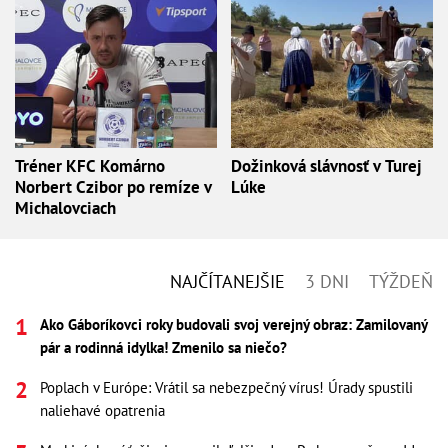
Tréner KFC Komárno
Dožinková slávnosť v Turej
Norbert Czibor po remíze v
Lúke
Michalovciach
NAJČÍTANEJŠIE
3 DNI
TÝŽDEŇ
Ako Gáboríkovci roky budovali svoj verejný obraz: Zamilovaný
pár a rodinná idylka! Zmenilo sa niečo?
Poplach v Európe: Vrátil sa nebezpečný vírus! Úrady spustili
naliehavé opatrenia