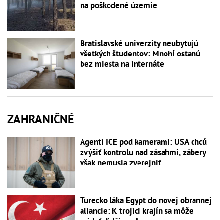
na poškodené územie
Bratislavské univerzity neubytujú
všetkých študentov: Mnohí ostanú
bez miesta na internáte
ZAHRANIČNÉ
Agenti ICE pod kamerami: USA chcú
zvýšiť kontrolu nad zásahmi, zábery
však nemusia zverejniť
Turecko láka Egypt do novej obrannej
aliancie: K trojici krajín sa môže