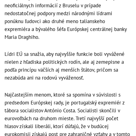
neoficiálnych informácií z Bruselu v prípade
nedostatočnej podpory medzi národnými lídrami
ponúknu ľudovci ako druhé meno talianskeho
expremiéra a bývalého šéfa Európskej centrálnej banky
Maria Draghiho.
Lídri EÚ sa snažia, aby najvyššie funkcie boli vyvážené
nielen z hľadiska politických rodín, ale aj zemepisne a
podľa princípu väčších aj menších štátov, pričom sa
nezabúda ani na rodovú vyváženosť.
Najčastejším menom, ktoré sa spomína v súvislosti s
predsedom Európskej rady, je portugalský expremiér z
tábora socialistov António Costa. Socialisti skončili v
eurovoľbách na druhom mieste. Tretí najvyšší počet
hlasov získali liberáli, ktorí dúfajú, že v budúcej
eurokomisii získajú post pre zahraničné vzťahy a v tomto