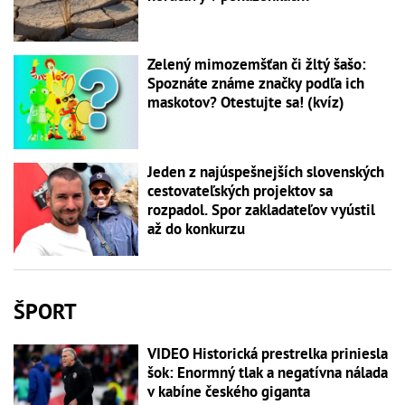
Zelený mimozemšťan či žltý šašo:
Spoznáte známe značky podľa ich
maskotov? Otestujte sa! (kvíz)
Jeden z najúspešnejších slovenských
cestovateľských projektov sa
rozpadol. Spor zakladateľov vyústil
až do konkurzu
ŠPORT
VIDEO Historická prestrelka priniesla
šok: Enormný tlak a negatívna nálada
v kabíne českého giganta