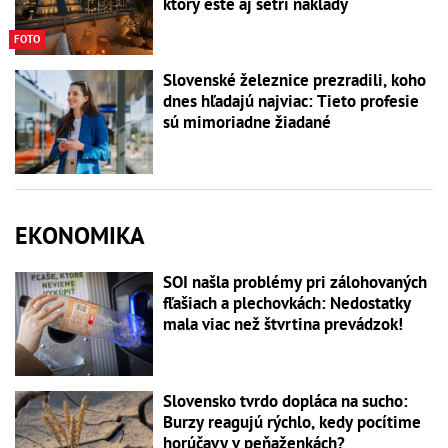
ktorý ešte aj šetrí náklady
FOTO
Slovenské železnice prezradili, koho
dnes hľadajú najviac: Tieto profesie
sú mimoriadne žiadané
EKONOMIKA
SOI našla problémy pri zálohovaných
fľašiach a plechovkách: Nedostatky
mala viac než štvrtina prevádzok!
Slovensko tvrdo dopláca na sucho:
Burzy reagujú rýchlo, kedy pocítime
horúčavy v peňaženkách?