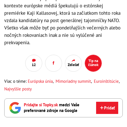
kontexte európske médiá špekulujú o estónskej
premiérke Kaji Kallasovej, ktorá sa začiatkom tohto roka
vzdala kandidatúry na post generálnej tajomníčky NATO.
Všetko však môže byť po pondelňajších večerných alebo
nočných rokovaniach inak a nie sú vylúčené ani
prekvapenia.
Tip na
12
Zdieľať
článok
Viac o téme:
Európska únia
,
Mimoriadny summit
,
Euroinštitúcie
,
Najvyššie posty
Pridajte si Topky.sk
medzi Vaše
Pridať
preferované zdroje na Google