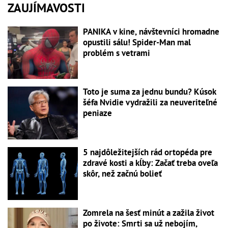
ZAUJÍMAVOSTI
PANIKA v kine, návštevníci hromadne
opustili sálu! Spider-Man mal
problém s vetrami
Toto je suma za jednu bundu? Kúsok
šéfa Nvidie vydražili za neuveriteľné
peniaze
5 najdôležitejších rád ortopéda pre
zdravé kosti a kĺby: Začať treba oveľa
skôr, než začnú bolieť
Zomrela na šesť minút a zažila život
po živote: Smrti sa už nebojím,