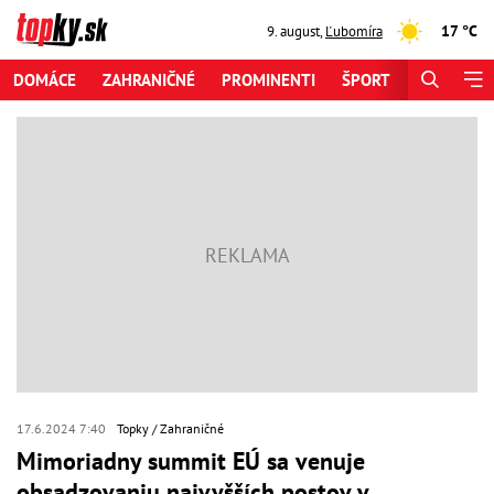
17 °C
9. august
,
Ľubomíra
DOMÁCE
ZAHRANIČNÉ
PROMINENTI
ŠPORT
ZAUJÍMAV
17.6.2024 7:40
Topky
Zahraničné
Mimoriadny summit EÚ sa venuje
obsadzovaniu najvyšších postov v