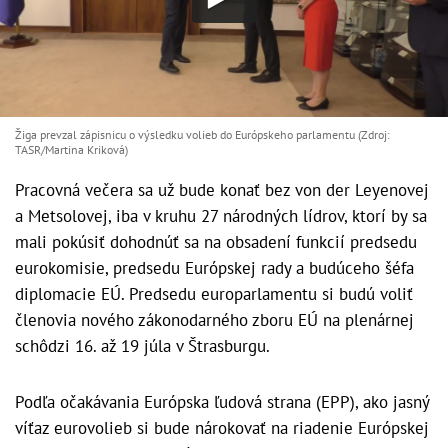
Žiga prevzal zápisnicu o výsledku volieb do Európskeho parlamentu (Zdroj:
TASR/Martina Kriková)
Pracovná večera sa už bude konať bez von der Leyenovej
a Metsolovej, iba v kruhu 27 národných lídrov, ktorí by sa
mali pokúsiť dohodnúť sa na obsadení funkcií predsedu
eurokomisie, predsedu Európskej rady a budúceho šéfa
diplomacie EÚ. Predsedu europarlamentu si budú voliť
členovia nového zákonodarného zboru EÚ na plenárnej
schôdzi 16. až 19 júla v Štrasburgu.
Podľa očakávania Európska ľudová strana (EPP), ako jasný
víťaz eurovolieb si bude nárokovať na riadenie Európskej