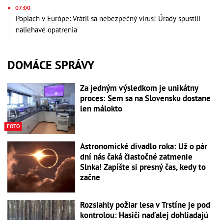
07:00
Poplach v Európe: Vrátil sa nebezpečný vírus! Úrady spustili
naliehavé opatrenia
DOMÁCE SPRÁVY
Za jedným výsledkom je unikátny
proces: Sem sa na Slovensku dostane
len málokto
FOTO
Astronomické divadlo roka: Už o pár
dní nás čaká čiastočné zatmenie
Slnka! Zapíšte si presný čas, kedy to
začne
Rozsiahly požiar lesa v Trstíne je pod
kontrolou: Hasiči naďalej dohliadajú