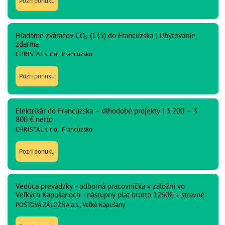
Pozri ponuku
Hľadáme zváračov CO₂ (135) do Francúzska | Ubytovanie
zdarma
CHRISTAL s. r. o., Francúzsko
Pozri ponuku
Elektrikár do Francúzska – dlhodobé projekty | 3 200 – 3
800 € netto
CHRISTAL s. r. o., Francúzsko
Pozri ponuku
Vedúca prevádzky - odborná pracovníčka v záložni vo
Veľkých Kapušanoch - nástupný plat brutto 1260€ + stravné
POŠTOVÁ ZÁLOŽŇA a.s., Veľké Kapušany