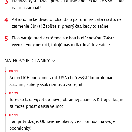
Markizácky súťažiaci prerazil ďalšie dno: Po kauze v šou... Ide
na tom zarábať!
Astronomické divadlo roka: Už o pár dní nás čaká čiastočné
zatmenie Slnka! Zapíšte si presný čas, kedy to začne
Fico varuje pred extrémne suchou budúcnosťou: Zákaz
vývozu vody nestačí, čakajú nás miliardové investície
NAJNOVŠIE ČLÁNKY
08:11
Agenti ICE pod kamerami: USA chcú zvýšiť kontrolu nad
zásahmi, zábery však nemusia zverejniť
07:29
Turecko láka Egypt do novej obrannej aliancie: K trojici krajín
sa môže pridať ďalšia veľmoc
07:11
Irán pritvrdzuje: Obnovenie plavby cez Hormuz má svoje
podmienky!