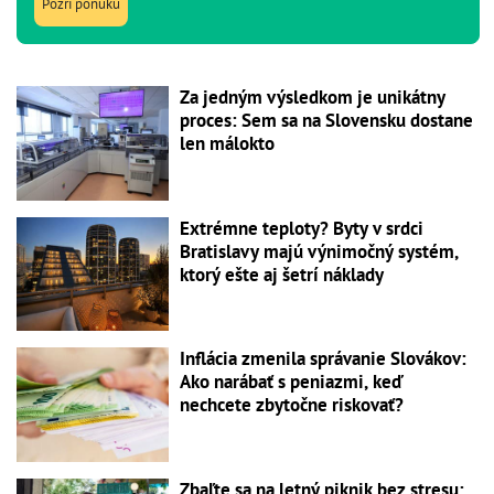
Pozri ponuku
Za jedným výsledkom je unikátny
proces: Sem sa na Slovensku dostane
len málokto
Extrémne teploty? Byty v srdci
Bratislavy majú výnimočný systém,
ktorý ešte aj šetrí náklady
Inflácia zmenila správanie Slovákov:
Ako narábať s peniazmi, keď
nechcete zbytočne riskovať?
Zbaľte sa na letný piknik bez stresu: