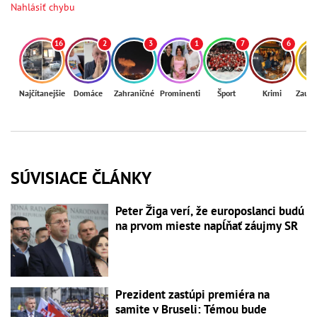
Nahlásiť chybu
16
2
3
1
7
6
Najčítanejšie
Domáce
Zahraničné
Prominenti
Šport
Krimi
Zaují
SÚVISIACE ČLÁNKY
Peter Žiga verí, že europoslanci budú
na prvom mieste napĺňať záujmy SR
Prezident zastúpi premiéra na
samite v Bruseli: Témou bude