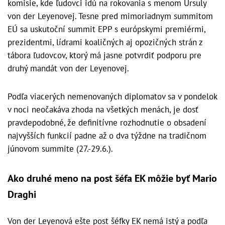
komisie, kde ľudovci idú na rokovania s menom Ursuly
von der Leyenovej. Tesne pred mimoriadnym summitom
EÚ sa uskutoční summit EPP s európskymi premiérmi,
prezidentmi, lídrami koaličných aj opozičných strán z
tábora ľudovcov, ktorý má jasne potvrdiť podporu pre
druhý mandát von der Leyenovej.
Podľa viacerých nemenovaných diplomatov sa v pondelok
v noci neočakáva zhoda na všetkých menách, je dosť
pravdepodobné, že definitívne rozhodnutie o obsadení
najvyšších funkcií padne až o dva týždne na tradičnom
júnovom summite (27.-29.6.).
Ako druhé meno na post šéfa EK môžie byť Mario
Draghi
Von der Leyenová ešte post šéfky EK nemá istý a podľa