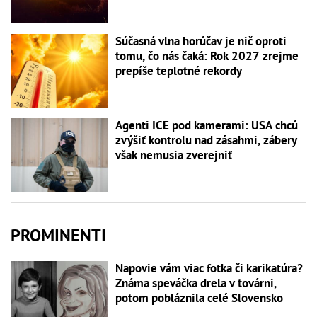
Súčasná vlna horúčav je nič oproti
tomu, čo nás čaká: Rok 2027 zrejme
prepíše teplotné rekordy
Agenti ICE pod kamerami: USA chcú
zvýšiť kontrolu nad zásahmi, zábery
však nemusia zverejniť
PROMINENTI
Napovie vám viac fotka či karikatúra?
Známa speváčka drela v továrni,
potom pobláznila celé Slovensko