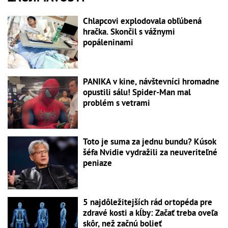
Chlapcovi explodovala obľúbená
hračka. Skončil s vážnymi
popáleninami
PANIKA v kine, návštevníci hromadne
opustili sálu! Spider-Man mal
problém s vetrami
Toto je suma za jednu bundu? Kúsok
šéfa Nvidie vydražili za neuveriteľné
peniaze
5 najdôležitejších rád ortopéda pre
zdravé kosti a kĺby: Začať treba oveľa
skôr, než začnú bolieť