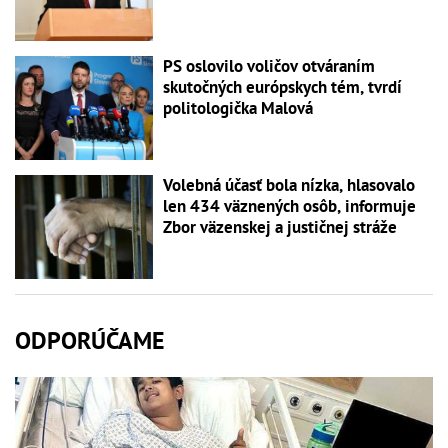
PS oslovilo voličov otváraním
skutočných európskych tém, tvrdí
politologička Malová
Volebná účasť bola nízka, hlasovalo
len 434 väznených osôb, informuje
Zbor väzenskej a justičnej stráže
ODPORÚČAME