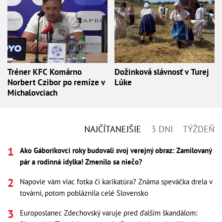
Tréner KFC Komárno
Dožinková slávnosť v Turej
Norbert Czibor po remíze v
Lúke
Michalovciach
NAJČÍTANEJŠIE
3 DNI
TÝŽDEŇ
Ako Gáboríkovci roky budovali svoj verejný obraz: Zamilovaný
pár a rodinná idylka! Zmenilo sa niečo?
Napovie vám viac fotka či karikatúra? Známa speváčka drela v
továrni, potom pobláznila celé Slovensko
Europoslanec Zdechovský varuje pred ďalším škandálom: