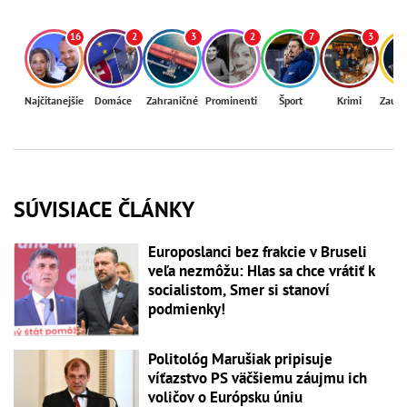
16
2
3
2
7
3
Najčítanejšie
Domáce
Zahraničné
Prominenti
Šport
Krimi
Zaují
SÚVISIACE ČLÁNKY
Europoslanci bez frakcie v Bruseli
veľa nezmôžu: Hlas sa chce vrátiť k
socialistom, Smer si stanoví
podmienky!
Politológ Marušiak pripisuje
víťazstvo PS väčšiemu záujmu ich
voličov o Európsku úniu