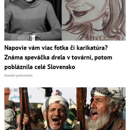
Napovie vám viac fotka či karikatúra?
Známa speváčka drela v továrni, potom
pobláznila celé Slovensko
Domáci prominenti