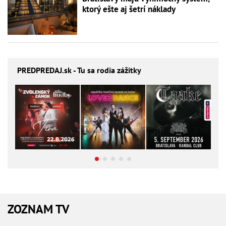
ktorý ešte aj šetrí náklady
PREDPREDAJ
.sk - Tu sa rodia zážitky
ZOZNAM TV