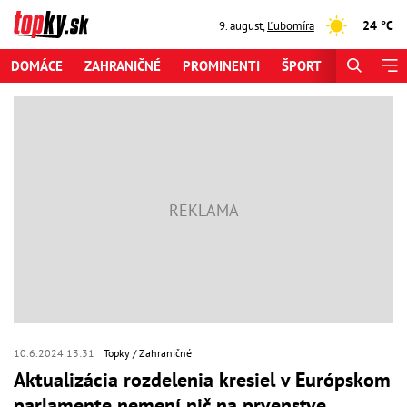
24 °C
9. august
,
Ľubomíra
DOMÁCE
ZAHRANIČNÉ
PROMINENTI
ŠPORT
ZAUJÍMAV
10.6.2024 13:31
Topky
Zahraničné
Aktualizácia rozdelenia kresiel v Európskom
parlamente nemení nič na prvenstve