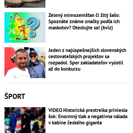
Zelený mimozemšťan či žltý šašo:
Spoznáte známe značky podľa ich
maskotov? Otestujte sa! (kvíz)
Jeden z najúspešnejších slovenských
cestovateľských projektov sa
rozpadol. Spor zakladateľov vyústil
až do konkurzu
ŠPORT
VIDEO Historická prestrelka priniesla
šok: Enormný tlak a negatívna nálada
v kabíne českého giganta