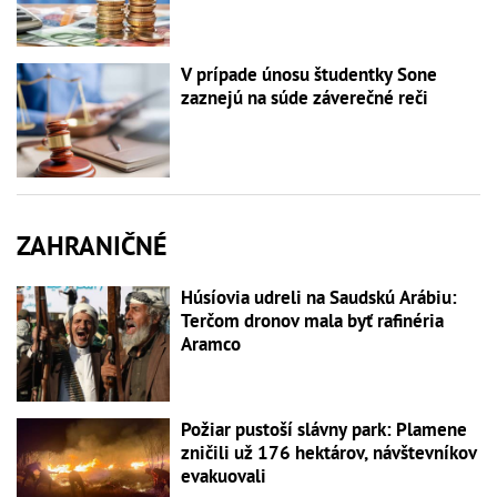
V prípade únosu študentky Sone
zaznejú na súde záverečné reči
ZAHRANIČNÉ
Húsíovia udreli na Saudskú Arábiu:
Terčom dronov mala byť rafinéria
Aramco
Požiar pustoší slávny park: Plamene
zničili už 176 hektárov, návštevníkov
evakuovali