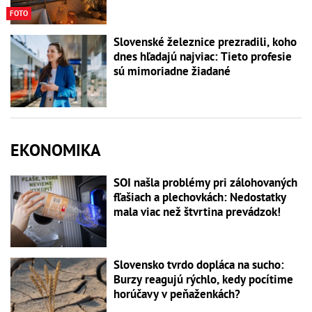
FOTO
Slovenské železnice prezradili, koho
dnes hľadajú najviac: Tieto profesie
sú mimoriadne žiadané
EKONOMIKA
SOI našla problémy pri zálohovaných
fľašiach a plechovkách: Nedostatky
mala viac než štvrtina prevádzok!
Slovensko tvrdo dopláca na sucho:
Burzy reagujú rýchlo, kedy pocítime
horúčavy v peňaženkách?