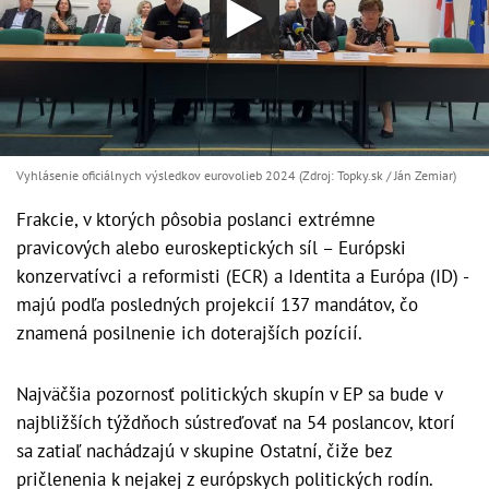
Vyhlásenie oficiálnych výsledkov eurovolieb 2024 (Zdroj: Topky.sk / Ján Zemiar)
Frakcie, v ktorých pôsobia poslanci extrémne
pravicových alebo euroskeptických síl – Európski
konzervatívci a reformisti (ECR) a Identita a Európa (ID) -
majú podľa posledných projekcií 137 mandátov, čo
znamená posilnenie ich doterajších pozícií.
Najväčšia pozornosť politických skupín v EP sa bude v
najbližších týždňoch sústreďovať na 54 poslancov, ktorí
sa zatiaľ nachádzajú v skupine Ostatní, čiže bez
pričlenenia k nejakej z európskych politických rodín.