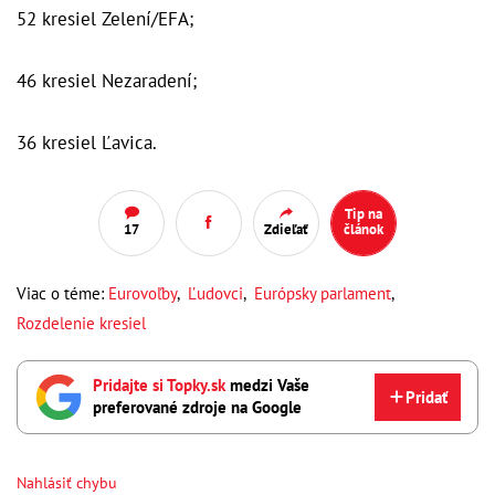
52 kresiel Zelení/EFA;
46 kresiel Nezaradení;
36 kresiel Ľavica.
Tip na
17
Zdieľať
článok
Viac o téme:
Eurovoľby
,
Ľudovci
,
Európsky parlament
,
Rozdelenie kresiel
Pridajte si Topky.sk
medzi Vaše
Pridať
preferované zdroje na Google
Nahlásiť chybu