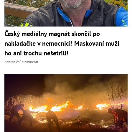
Český mediálny magnát skončil po
nakladačke v nemocnici! Maskovaní muži
ho ani trochu nešetrili!
Zahraniční prominenti