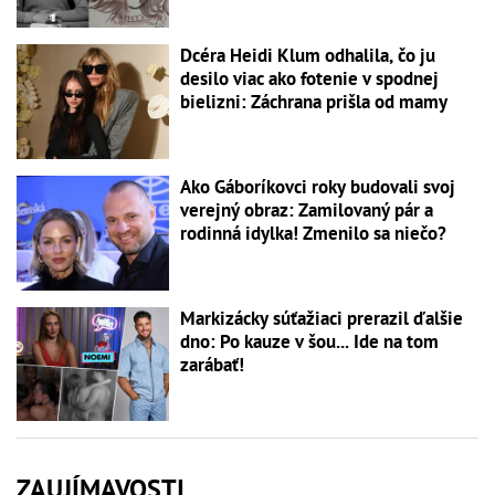
Dcéra Heidi Klum odhalila, čo ju
desilo viac ako fotenie v spodnej
bielizni: Záchrana prišla od mamy
Ako Gáboríkovci roky budovali svoj
verejný obraz: Zamilovaný pár a
rodinná idylka! Zmenilo sa niečo?
Markizácky súťažiaci prerazil ďalšie
dno: Po kauze v šou... Ide na tom
zarábať!
ZAUJÍMAVOSTI