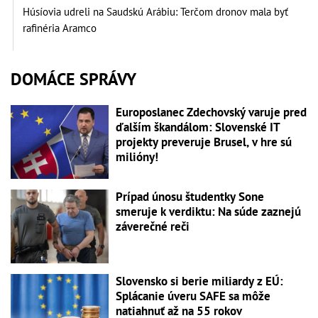
Húsíovia udreli na Saudskú Arábiu: Terčom dronov mala byť
rafinéria Aramco
DOMÁCE SPRÁVY
Europoslanec Zdechovský varuje pred
ďalším škandálom: Slovenské IT
projekty preveruje Brusel, v hre sú
milióny!
Prípad únosu študentky Sone
smeruje k verdiktu: Na súde zaznejú
záverečné reči
Slovensko si berie miliardy z EÚ:
Splácanie úveru SAFE sa môže
natiahnuť až na 55 rokov