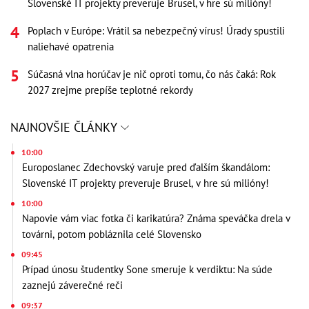
Slovenské IT projekty preveruje Brusel, v hre sú milióny!
Poplach v Európe: Vrátil sa nebezpečný vírus! Úrady spustili
naliehavé opatrenia
Súčasná vlna horúčav je nič oproti tomu, čo nás čaká: Rok
2027 zrejme prepíše teplotné rekordy
NAJNOVŠIE ČLÁNKY
10:00
Europoslanec Zdechovský varuje pred ďalším škandálom:
Slovenské IT projekty preveruje Brusel, v hre sú milióny!
10:00
Napovie vám viac fotka či karikatúra? Známa speváčka drela v
továrni, potom pobláznila celé Slovensko
09:45
Prípad únosu študentky Sone smeruje k verdiktu: Na súde
zaznejú záverečné reči
09:37