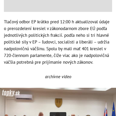
Tlačový odbor EP krátko pred 12:00 h aktualizoval údaje
o prerozdelení kresiel v zákonodarnom zbore EÚ podľa
jednotlivých politických frakcií. podľa neho si tri hlavné
politické sily v EP – ľudovci, socialisti a liberáli – udržia
nadpolovičnú väčšinu. Spolu by mali mať 401 kresiel v
720-člennom parlamente, čiže viac ako je nadpolovičná
väčšia potrebná pre prijímanie nových zákonov.
archívne video