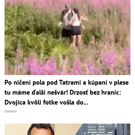
Po ničení pola pod Tatrami a kúpaní v plese
tu máme ďalší nešvár! Drzosť bez hraníc:
Dvojica kvôli fotke vošla do...
Domáce