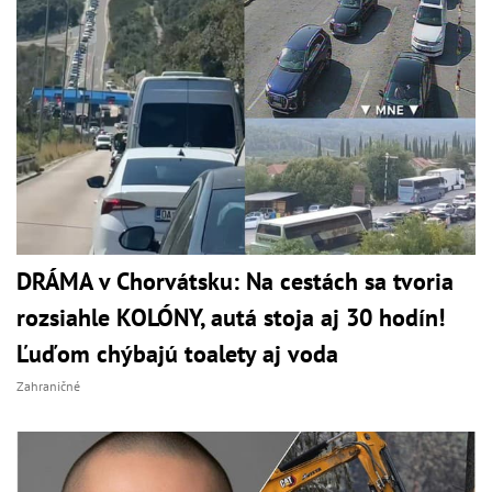
DRÁMA v Chorvátsku: Na cestách sa tvoria
rozsiahle KOLÓNY, autá stoja aj 30 hodín!
Ľuďom chýbajú toalety aj voda
Zahraničné