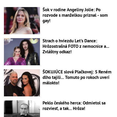
Šok v rodine Angeliny Jolie: Po
rozvode s manželkou priznal - som
gay!
Strach o hviezdu Let's Dance:
Hrôzostrašná FOTO z nemocnice a...
Zvláštny odkaz!
ŠOKUJÚCE slová Plačkovej: S Reném
dlho tajili... Tomuto po rokoch uverí
málokto!
Peklo českého herca: Odmietol sa
rozviesť, a tak... Hrôza!