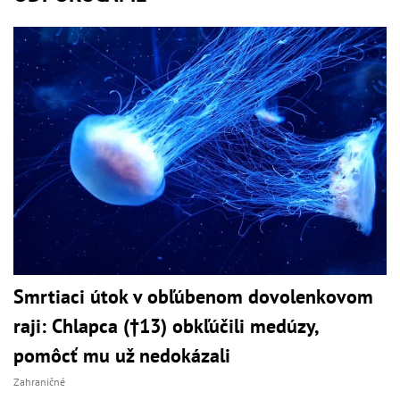
Smrtiaci útok v obľúbenom dovolenkovom
raji: Chlapca (†13) obkľúčili medúzy,
pomôcť mu už nedokázali
Zahraničné