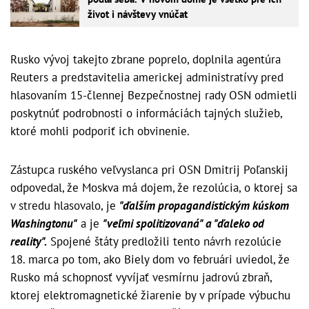
život i návštevy vnúčat
Rusko vývoj takejto zbrane poprelo, doplnila agentúra
Reuters a predstavitelia americkej administratívy pred
hlasovaním 15-člennej Bezpečnostnej rady OSN odmietli
poskytnúť podrobnosti o informáciách tajných služieb,
ktoré mohli podporiť ich obvinenie.
Zástupca ruského veľvyslanca pri OSN Dmitrij Poľanskij
odpovedal, že Moskva má dojem, že rezolúcia, o ktorej sa
v stredu hlasovalo, je
"ďalším propagandistickým kúskom
Washingtonu"
a je
"veľmi spolitizovaná" a "ďaleko od
reality".
Spojené štáty predložili tento návrh rezolúcie
18. marca po tom, ako Biely dom vo februári uviedol, že
Rusko má schopnosť vyvíjať vesmírnu jadrovú zbraň,
ktorej elektromagnetické žiarenie by v prípade výbuchu