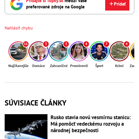
Pridajte si Topky.sk
medzi Vaše
Pridať
preferované zdroje na Google
Nahlásiť chybu
16
3
3
4
7
4
Najčítanejšie
Domáce
Zahraničné
Prominenti
Šport
Krimi
Zaují
SÚVISIACE ČLÁNKY
Rusko stavia novú vesmírnu stanicu:
Má pomôcť vedeckému rozvoju a
národnej bezpečnosti