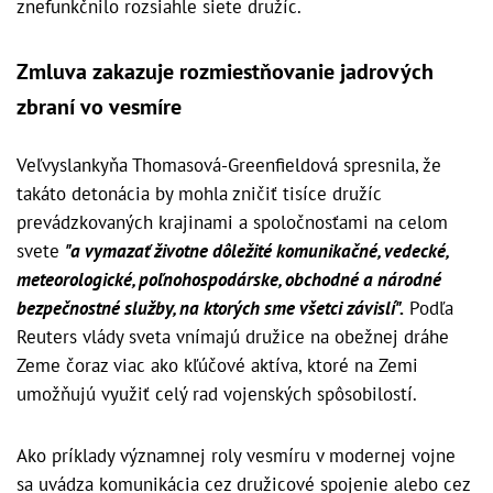
znefunkčnilo rozsiahle siete družíc.
Zmluva zakazuje rozmiestňovanie jadrových
zbraní vo vesmíre
Veľvyslankyňa Thomasová-Greenfieldová spresnila, že
takáto detonácia by mohla zničiť tisíce družíc
prevádzkovaných krajinami a spoločnosťami na celom
svete
"a vymazať životne dôležité komunikačné, vedecké,
meteorologické, poľnohospodárske, obchodné a národné
bezpečnostné služby, na ktorých sme všetci závislí".
Podľa
Reuters vlády sveta vnímajú družice na obežnej dráhe
Zeme čoraz viac ako kľúčové aktíva, ktoré na Zemi
umožňujú využiť celý rad vojenských spôsobilostí.
Ako príklady významnej roly vesmíru v modernej vojne
sa uvádza komunikácia cez družicové spojenie alebo cez