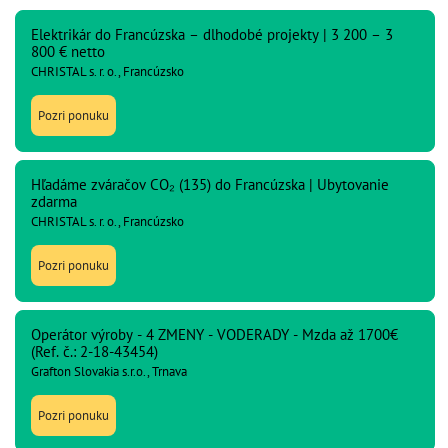
Elektrikár do Francúzska – dlhodobé projekty | 3 200 – 3
800 € netto
CHRISTAL s. r. o., Francúzsko
Pozri ponuku
Hľadáme zváračov CO₂ (135) do Francúzska | Ubytovanie
zdarma
CHRISTAL s. r. o., Francúzsko
Pozri ponuku
Operátor výroby - 4 ZMENY - VODERADY - Mzda až 1700€
(Ref. č.: 2-18-43454)
Grafton Slovakia s.r.o., Trnava
Pozri ponuku