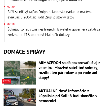
07:30
Blíži sa ničivý tajfún Dolphin: Japonsko nariadilo masívnu
evakuáciu 260-tisíc ľudí! Zrušilo stovky letov
07:18
Šokujúci zvrat v známej tragédii: Bývalého guvernéra zatkli za
zmiznutie 43 študentov! Mal ničiť dôkazy
DOMÁCE SPRÁVY
ARMAGEDON sa dá pozorovať už aj z
vesmíru: Mrazivé satelitné snímky,
rozdiel len pár rokov a po vode ani
stopy!
FOTO
AKTUÁLNE Nové informácie z
kúpaliska pri Šali: 8 ľudí skončilo v
nemocnici