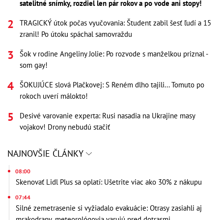
satelitné snímky, rozdiel len pár rokov a po vode ani stopy!
TRAGICKÝ útok počas vyučovania: Študent zabil šesť ľudí a 15
zranil! Po útoku spáchal samovraždu
Šok v rodine Angeliny Jolie: Po rozvode s manželkou priznal -
som gay!
ŠOKUJÚCE slová Plačkovej: S Reném dlho tajili... Tomuto po
rokoch uverí málokto!
Desivé varovanie experta: Rusi nasadia na Ukrajine masy
vojakov! Drony nebudú stačiť
NAJNOVŠIE ČLÁNKY
08:00
Skenovať Lidl Plus sa oplatí: Ušetrite viac ako 30% z nákupu
07:44
Silné zemetrasenie si vyžiadalo evakuácie: Otrasy zasiahli aj
mrakodrapy, meteorológovia varujú pred dotrasmi