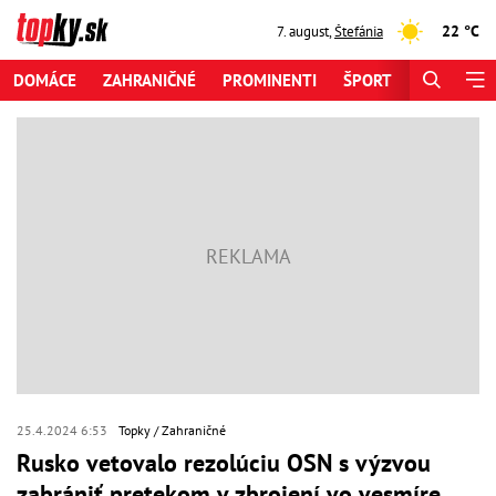
22 °C
7. august
,
Štefánia
DOMÁCE
ZAHRANIČNÉ
PROMINENTI
ŠPORT
ZAUJÍMAV
25.4.2024 6:53
Topky
Zahraničné
Rusko vetovalo rezolúciu OSN s výzvou
zabrániť pretekom v zbrojení vo vesmíre