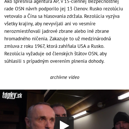
Ako spresnila agentúra AP, v 15-člennej Bezpečnostnej
rade OSN návrh podporilo jej 13 členov. Rusko rezolúciu
vetovalo a Čína sa hlasovania zdržala. Rezolúcia vyzýva
všetky krajiny, aby nevyvíjali ani vo vesmíre
nerozmiestňovali jadrové zbrane alebo iné zbrane
hromadného ničenia. Zakazuje to už medzinárodná
zmluva z roku 1967, ktorá zahŕňala USA a Rusko.
Rezolúcia vyžaduje od členských štátov OSN, aby
súhlasili s prípadným overením plnenia dohody.
archívne video