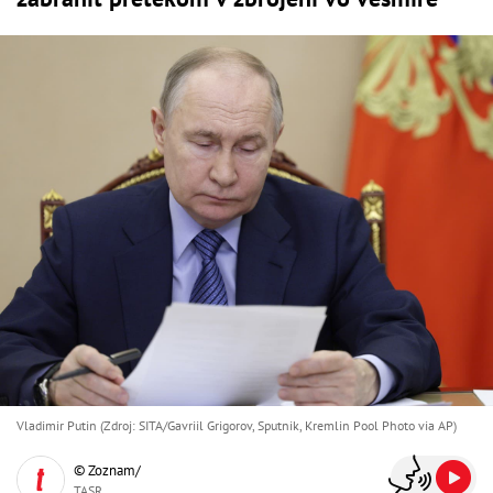
Vladimir Putin (Zdroj: SITA/Gavriil Grigorov, Sputnik, Kremlin Pool Photo via AP)
© Zoznam/
TASR