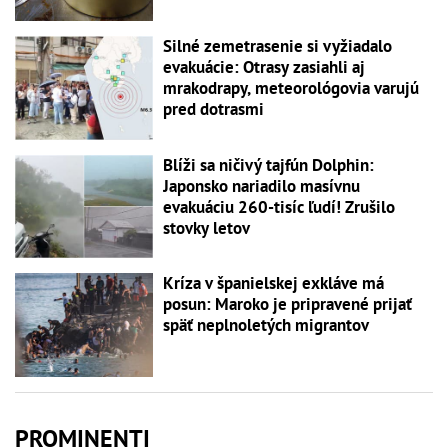
Silné zemetrasenie si vyžiadalo
evakuácie: Otrasy zasiahli aj
mrakodrapy, meteorológovia varujú
pred dotrasmi
Blíži sa ničivý tajfún Dolphin:
Japonsko nariadilo masívnu
evakuáciu 260-tisíc ľudí! Zrušilo
stovky letov
Kríza v španielskej exkláve má
posun: Maroko je pripravené prijať
späť neplnoletých migrantov
PROMINENTI