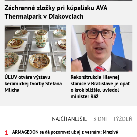
Záchranné zložky pri kúpalisku AVA
Thermalpark v Diakovciach
ÚĽUV otvára výstavu
Rekonštrukcia Hlavnej
keramickej tvorby Štefana
stanice v Bratislave je opäť
Mlícha
o krok bližšie, uviedol
minister Ráž
NAJČÍTANEJŠIE
3 DNI
TÝŽDEŇ
ARMAGEDON sa dá pozorovať už aj z vesmíru: Mrazivé