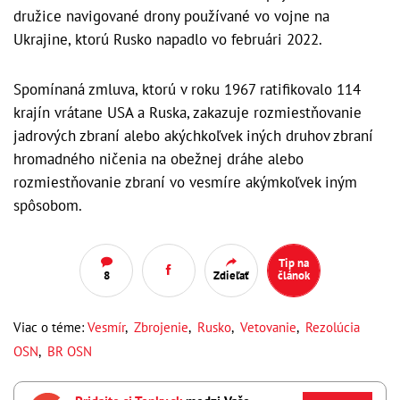
družice navigované drony používané vo vojne na
Ukrajine, ktorú Rusko napadlo vo februári 2022.
Spomínaná zmluva, ktorú v roku 1967 ratifikovalo 114
krajín vrátane USA a Ruska, zakazuje rozmiestňovanie
jadrových zbraní alebo akýchkoľvek iných druhov zbraní
hromadného ničenia na obežnej dráhe alebo
rozmiestňovanie zbraní vo vesmíre akýmkoľvek iným
spôsobom.
Tip na
8
Zdieľať
článok
Viac o téme:
Vesmír
,
Zbrojenie
,
Rusko
,
Vetovanie
,
Rezolúcia
OSN
,
BR OSN