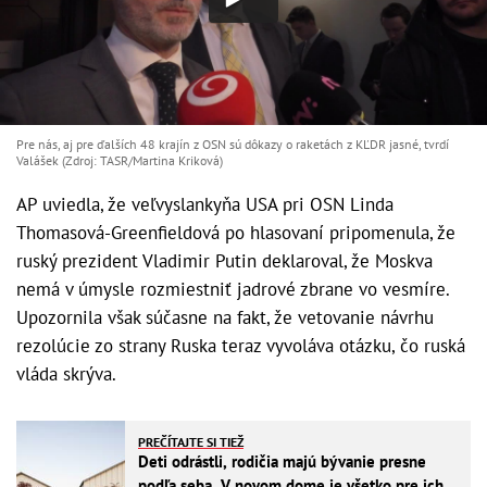
Pre nás, aj pre ďalších 48 krajín z OSN sú dôkazy o raketách z KĽDR jasné, tvrdí
Valášek (Zdroj: TASR/Martina Kriková)
AP uviedla, že veľvyslankyňa USA pri OSN Linda
Thomasová-Greenfieldová po hlasovaní pripomenula, že
ruský prezident Vladimir Putin deklaroval, že Moskva
nemá v úmysle rozmiestniť jadrové zbrane vo vesmíre.
Upozornila však súčasne na fakt, že vetovanie návrhu
rezolúcie zo strany Ruska teraz vyvoláva otázku, čo ruská
vláda skrýva.
PREČÍTAJTE SI TIEŽ
Deti odrástli, rodičia majú bývanie presne
podľa seba. V novom dome je všetko pre ich