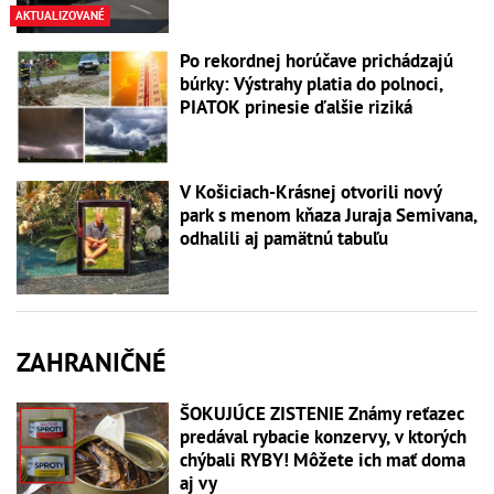
AKTUALIZOVANÉ
Po rekordnej horúčave prichádzajú
búrky: Výstrahy platia do polnoci,
PIATOK prinesie ďalšie riziká
V Košiciach-Krásnej otvorili nový
park s menom kňaza Juraja Semivana,
odhalili aj pamätnú tabuľu
ZAHRANIČNÉ
ŠOKUJÚCE ZISTENIE Známy reťazec
predával rybacie konzervy, v ktorých
chýbali RYBY! Môžete ich mať doma
aj vy