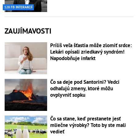
128 FB INTERAKCIÍ
ZAUJÍMAVOSTI
Príliš veľa šťastia môže zlomiť srdce:
Lekári opísali zriedkavý syndróm!
Napodobňuje infarkt
Čo sa deje pod Santorini? Vedci
odhaľujú zmeny, ktoré môžu
ovplyvniť sopku
Čo sa stane, keď prestanete jesť
mliečne výrobky? Toto by ste mali
vedieť