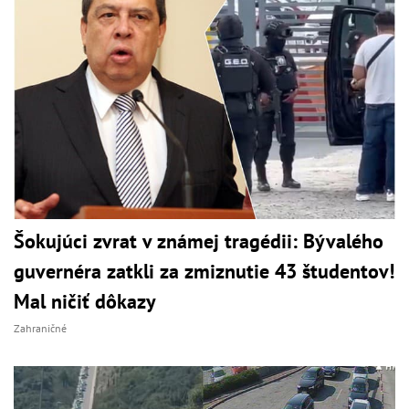
Šokujúci zvrat v známej tragédii: Bývalého
guvernéra zatkli za zmiznutie 43 študentov!
Mal ničiť dôkazy
Zahraničné