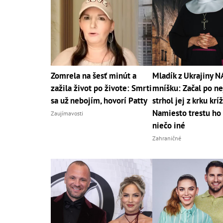
Zomrela na šesť minút a
Mladík z Ukrajiny 
zažila život po živote: Smrti
mníšku: Začal po nej
sa už nebojím, hovorí Patty
strhol jej z krku kríž
Namiesto trestu ho
Zaujímavosti
niečo iné
Zahraničné