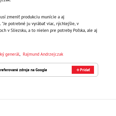
musí zmeniť produkciu munície a aj
 "Je potrebné ju vyrábať viac, rýchlejšie, v
ch v Sliezsku, a to nielen pre potreby Poľska, ale aj
ký generál
,
Rajmund Andrzejczak
referované zdroje na Google
Pridať