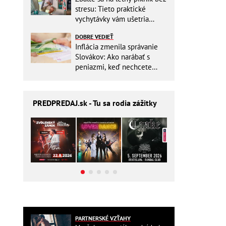
stresu: Tieto praktické
vychytávky vám ušetria
miesto v batohu!
DOBRE VEDIEŤ
Inflácia zmenila správanie
Slovákov: Ako narábať s
peniazmi, keď nechcete
zbytočne riskovať?
PREDPREDAJ
.sk - Tu sa rodia zážitky
PARTNERSKÉ VZŤAHY