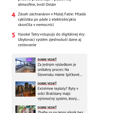
atmosfére, tvrdí Omán
Zásah záchranárov v Malej Fatre: Mladá
cyklistka po páde z elektrobicykla
skončila v nemocnici
Vysoké Tatry vstupujú do digitálnej éry:
Ubytovací systém zjednoduší dane aj
cestovanie
DOBRE VEDIEŤ
Za jedným výsledkom je
unikátny proces: Na
Slovensku máme špičkové
pracovisko
DOBRE VEDIEŤ
Extrémne teploty? Byty v
srdci Bratislavy majú
výnimočný systém, ktorý
ešte aj šetrí náklady
DOBRE VEDIEŤ
Zbaľte sa na letný piknik bez