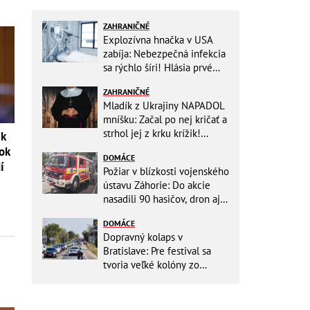
ZAHRANIČNÉ
Explozívna hnačka v USA
zabíja: Nebezpečná infekcia
sa rýchlo šíri! Hlásia prvé
obete
ZAHRANIČNÉ
Mladík z Ukrajiny NAPADOL
mníšku: Začal po nej kričať a
strhol jej z krku krížik!
 k
Namiesto trestu ho čaká
vok
DOMÁCE
niečo iné
í
Požiar v blízkosti vojenského
ústavu Záhorie: Do akcie
nasadili 90 hasičov, dron aj
vrtuľníky Black Hawk
DOMÁCE
Dopravný kolaps v
Bratislave: Pre festival sa
tvoria veľké kolóny zo
všetkých smerov