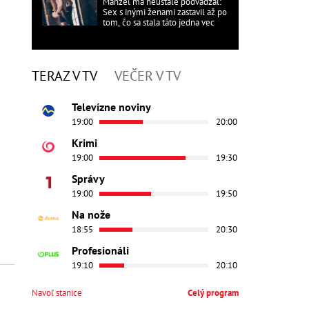
Manžel ma neustále podvádzal:
Sex s inými ženami zastavil až po
tom, čo sa stala táto jedna vec
TERAZ V TV
VEČER V TV
Televízne noviny
19:00
20:00
Krimi
19:00
19:30
Správy
19:00
19:50
Na nože
18:55
20:30
Profesionáli
19:10
20:10
Navoľ stanice
Celý program