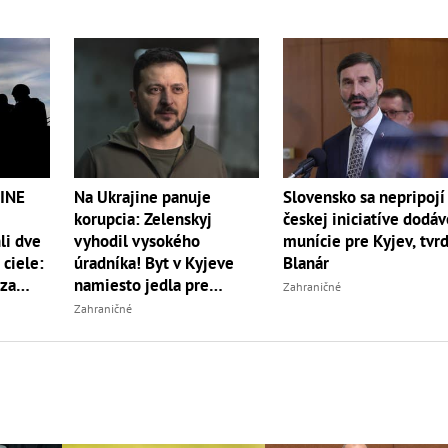
Slovensko sa nepripojí
INE
Na Ukrajine panuje
českej iniciatíve dodá
korupcia: Zelenskyj
munície pre Kyjev, tvrd
li dve
vyhodil vysokého
Blanár
 ciele:
úradníka! Byt v Kyjeve
 za
namiesto jedla pre
Zahraničné
útoku
vojakov
Zahraničné