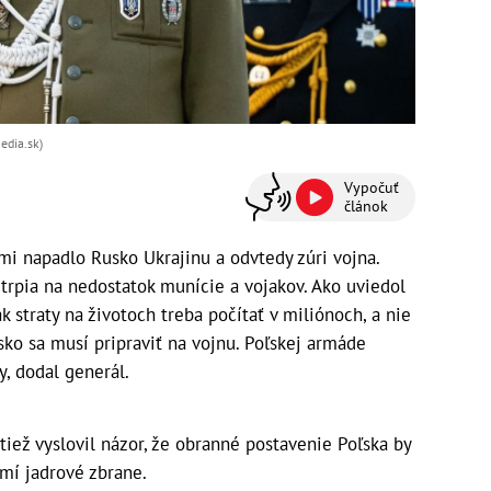
edia.sk)
Vypočuť
článok
i napadlo Rusko Ukrajinu a odvtedy zúri vojna.
trpia na nedostatok munície a vojakov. Ako uviedol
 straty na životoch treba počítať v miliónoch, a nie
ľsko sa musí pripraviť na vojnu. Poľskej armáde
y, dodal generál.
tiež vyslovil názor, že obranné postavenie Poľska by
mí jadrové zbrane.