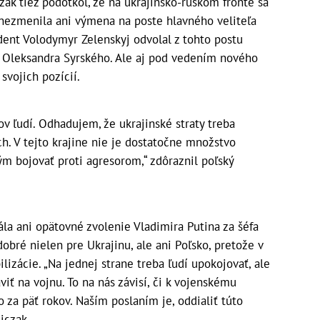
ak tiež podotkol, že na ukrajinsko-ruskom fronte sa
 nezmenila ani výmena na poste hlavného veliteľa
ident Volodymyr Zelenskyj odvolal z tohto postu
a Oleksandra Syrského. Ale aj pod vedením nového
svojich pozícií.
v ľudí. Odhadujem, že ukrajinské straty treba
och. V tejto krajine nie je dostatočne množstvo
m bojovať proti agresorom,“ zdôraznil poľský
la ani opätovné zvolenie Vladimira Putina za šéfa
obré nielen pre Ukrajinu, ale ani Poľsko, pretože v
izácie. „Na jednej strane treba ľudí upokojovať, ale
aviť na vojnu. To na nás závisí, či k vojenskému
o za päť rokov. Naším poslaním je, oddialiť túto
jczak.