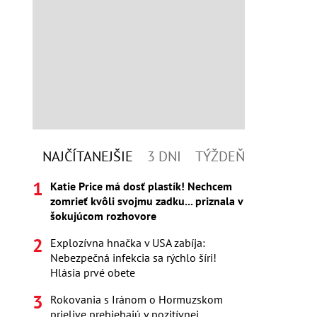
NAJČÍTANEJŠIE
3 DNI
TÝŽDEŇ
Katie Price má dosť plastík! Nechcem
zomrieť kvôli svojmu zadku... priznala v
šokujúcom rozhovore
Explozívna hnačka v USA zabíja:
Nebezpečná infekcia sa rýchlo šíri!
Hlásia prvé obete
Rokovania s Iránom o Hormuzskom
prielive prebiehajú v pozitívnej