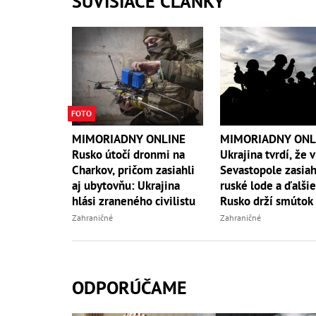
SÚVISIACE ČLÁNKY
FOTO
MIMORIADNY ONLINE
MIMORIADNY ONL
Rusko útočí dronmi na
Ukrajina tvrdí, že v
Charkov, pričom zasiahli
Sevastopole zasiah
aj ubytovňu: Ukrajina
ruské lode a ďalšie
hlási zraneného civilistu
Rusko drží smútok
obete piatkového 
Zahraničné
Zahraničné
ODPORÚČAME