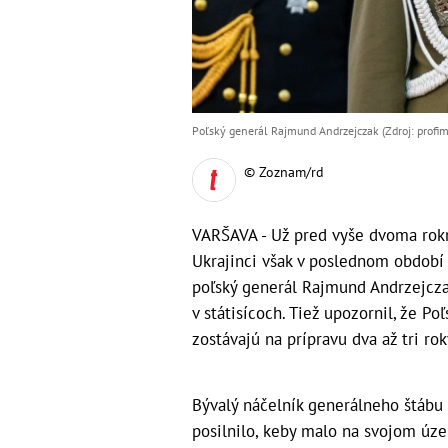
Poľský generál Rajmund Andrzejczak (Zdroj: profim
© Zoznam/rd
VARŠAVA - Už pred vyše dvoma rokm
Ukrajinci však v poslednom období 
poľský generál Rajmund Andrzejczak
v státisícoch. Tiež upozornil, že Po
zostávajú na prípravu dva až tri rok
Bývalý náčelník generálneho štábu 
posilnilo, keby malo na svojom úze