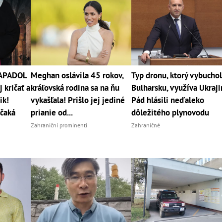
NAPADOL
Meghan oslávila 45 rokov,
Typ dronu, ktorý vybuchol
 kričať a
kráľovská rodina sa na ňu
Bulharsku, využíva Ukraji
ik!
vykašľala! Prišlo jej jediné
Pád hlásili neďaleko
 čaká
prianie od...
dôležitého plynovodu
Zahraniční prominenti
Zahraničné