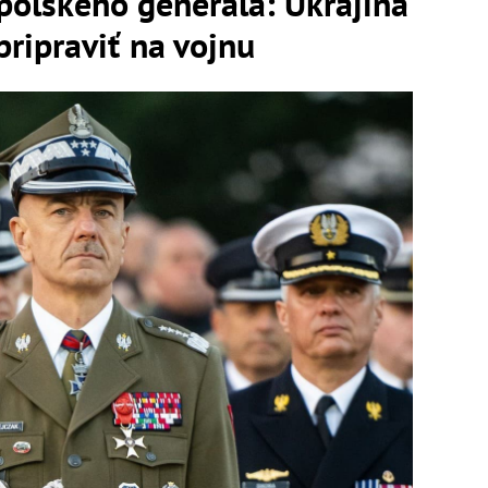
poľského generála: Ukrajina
pripraviť na vojnu