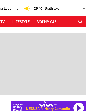
jtra Ľubomíra
29 °C
 TV
LIFESTYLE
VOĽNÝ ČAS
STREAM
NAŽIVO
MEDUZA ft. Henry Camamile