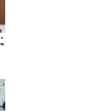
 v
na: