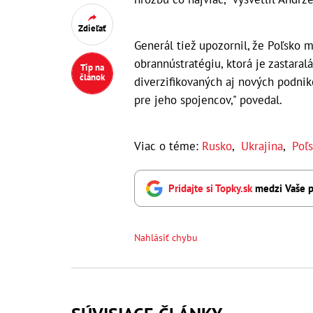
Zdieľať
Generál tiež upozornil, že Poľsko 
obrannústratégiu, ktorá je zastaralá.
Tip na
článok
diverzifikovaných aj nových podniko
pre jeho spojencov," povedal.
Viac o téme:
Rusko
,
Ukrajina
,
Poľs
Pridajte si Topky.sk
medzi Vaše p
Nahlásiť chybu