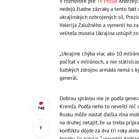
V rozhovore pre
TV Polsat
Andrzejcz
nedejú žiadne zázraky a tento fakt
ukrajinských ozbrojených síl. Prez
Valerija Zalužného a vymenil ho z
veliteľa musela Ukrajina ustúpiť zo 
„Ukrajine chýba viac ako 10 milióno
počítať v miliónoch, a nie státisíc
ľudských zdrojov, armáda nemá s ký
generál.
Dobrou správou nie je podľa generá
Kremľa. Podľa neho to neveští nič d
748
Rusku môže nastať ďalšia vlna mobil
na druhej netajiť, že sa treba pripr
konfliktu dôjde za dva tri roky aleb
hrozbu čo najviac,“ vysvetlil Andrze