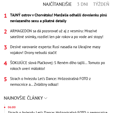
NAJČÍTANEJŠIE
3 DNI
TÝŽDEŇ
TAJNÝ ostrov v Chorvátsku! Manželia odhalili dovolenku plnú
neviazaného sexu a pikatné detaily
ARMAGEDON sa dá pozorovať už aj z vesmíru: Mrazivé
satelitné snímky, rozdiel len pár rokov a po vode ani stopy!
Desivé varovanie experta: Rusi nasadia na Ukrajine masy
vojakov! Drony nebudú stačiť
ŠOKUJÚCE slová Plačkovej: S Reném dlho tajili... Tomuto po
rokoch uverí málokto!
Strach o hviezdu Let's Dance: Hrôzostrašná FOTO z
nemocnice a... Zvláštny odkaz!
NAJNOVŠIE ČLÁNKY
06:00
Strach o hviezdu Let's Dance: Hrôzostrašná FOTO z nemocnice