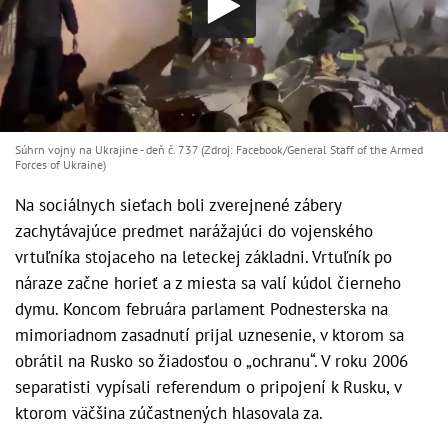
Súhrn vojny na Ukrajine - deň č. 737 (Zdroj: Facebook/General Staff of the Armed
Forces of Ukraine)
Na sociálnych sieťach boli zverejnené zábery
zachytávajúce predmet narážajúci do vojenského
vrtuľníka stojaceho na leteckej základni. Vrtuľník po
náraze začne horieť a z miesta sa valí kúdol čierneho
dymu. Koncom februára parlament Podnesterska na
mimoriadnom zasadnutí prijal uznesenie, v ktorom sa
obrátil na Rusko so žiadosťou o „ochranu“. V roku 2006
separatisti vypísali referendum o pripojení k Rusku, v
ktorom väčšina zúčastnených hlasovala za.