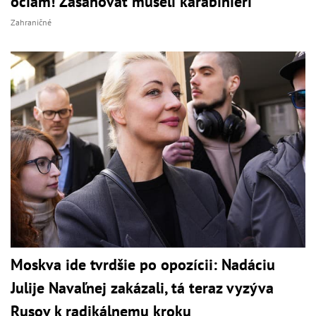
očiam! Zasahovať museli karabinieri
Zahraničné
Moskva ide tvrdšie po opozícii: Nadáciu
Julije Navaľnej zakázali, tá teraz vyzýva
Rusov k radikálnemu kroku