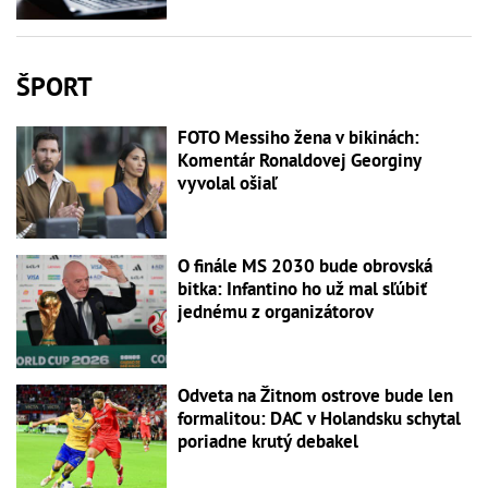
ŠPORT
FOTO Messiho žena v bikinách:
Komentár Ronaldovej Georginy
vyvolal ošiaľ
O finále MS 2030 bude obrovská
bitka: Infantino ho už mal sľúbiť
jednému z organizátorov
Odveta na Žitnom ostrove bude len
formalitou: DAC v Holandsku schytal
poriadne krutý debakel