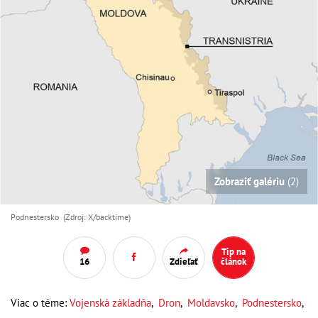
Zobraziť galériu
(2)
Podnestersko (Zdroj: X/backtime)
Tip na
16
Zdieľať
článok
Viac o téme:
Vojenská základňa
,
Dron
,
Moldavsko
,
Podnestersko
,