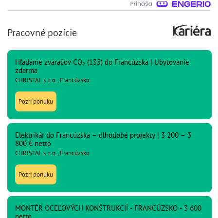
Pracovné pozície
Hľadáme zváračov CO₂ (135) do Francúzska | Ubytovanie
zdarma
CHRISTAL s. r. o., Francúzsko
Pozri ponuku
Elektrikár do Francúzska – dlhodobé projekty | 3 200 – 3
800 € netto
CHRISTAL s. r. o., Francúzsko
Pozri ponuku
MONTÉR OCEĽOVÝCH KONŠTRUKCIÍ - FRANCÚZSKO - 3 600
netto