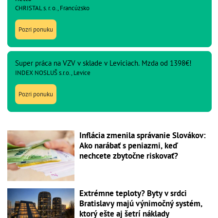
CHRISTAL s. r. o., Francúzsko
Pozri ponuku
Super práca na VZV v sklade v Leviciach. Mzda od 1398€!
INDEX NOSLUŠ s.r.o., Levice
Pozri ponuku
Inflácia zmenila správanie Slovákov:
Ako narábať s peniazmi, keď
nechcete zbytočne riskovať?
Extrémne teploty? Byty v srdci
Bratislavy majú výnimočný systém,
ktorý ešte aj šetrí náklady