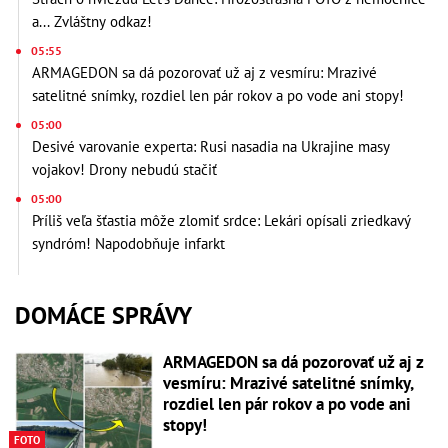
a... Zvláštny odkaz!
05:55
ARMAGEDON sa dá pozorovať už aj z vesmíru: Mrazivé
satelitné snímky, rozdiel len pár rokov a po vode ani stopy!
05:00
Desivé varovanie experta: Rusi nasadia na Ukrajine masy
vojakov! Drony nebudú stačiť
05:00
Príliš veľa šťastia môže zlomiť srdce: Lekári opísali zriedkavý
syndróm! Napodobňuje infarkt
DOMÁCE SPRÁVY
ARMAGEDON sa dá pozorovať už aj z
vesmíru: Mrazivé satelitné snímky,
rozdiel len pár rokov a po vode ani
stopy!
FOTO