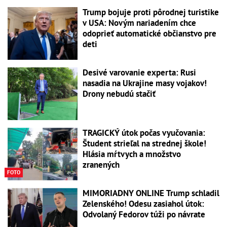
Trump bojuje proti pôrodnej turistike
v USA: Novým nariadením chce
odoprieť automatické občianstvo pre
deti
Desivé varovanie experta: Rusi
nasadia na Ukrajine masy vojakov!
Drony nebudú stačiť
TRAGICKÝ útok počas vyučovania:
Študent strieľal na strednej škole!
Hlásia mŕtvych a množstvo
zranených
FOTO
MIMORIADNY ONLINE Trump schladil
Zelenského! Odesu zasiahol útok:
Odvolaný Fedorov túži po návrate