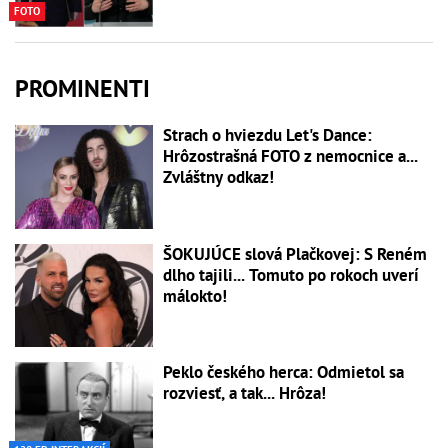
FOTO
PROMINENTI
Strach o hviezdu Let's Dance:
Hrôzostrašná FOTO z nemocnice a...
Zvláštny odkaz!
ŠOKUJÚCE slová Plačkovej: S Reném
dlho tajili... Tomuto po rokoch uverí
málokto!
Peklo českého herca: Odmietol sa
rozviesť, a tak... Hrôza!