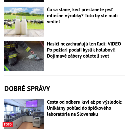
Čo sa stane, keď prestanete jesť
mliečne výrobky? Toto by ste mali
vedieť
Hasiči nezachraňujú len ľudí: VIDEO
Po požiari podali kyslík holubovi!
Dojímavé zábery obleteli svet
DOBRÉ SPRÁVY
Cesta od odberu krvi až po výsledok:
Unikátny pohľad do špičkového
laboratória na Slovensku
FOTO