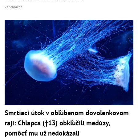
Zahraničné
Smrtiaci útok v obľúbenom dovolenkovom
raji: Chlapca (†13) obkľúčili medúzy,
pomôcť mu už nedokázali