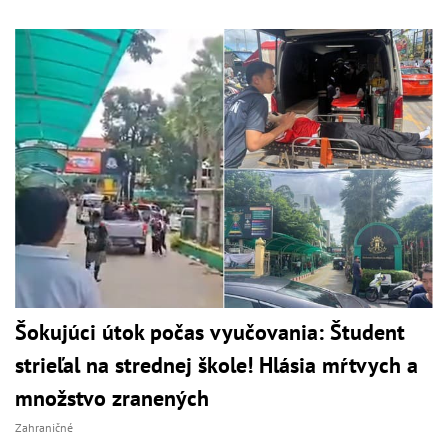
Šokujúci útok počas vyučovania: Študent
strieľal na strednej škole! Hlásia mŕtvych a
množstvo zranených
Zahraničné