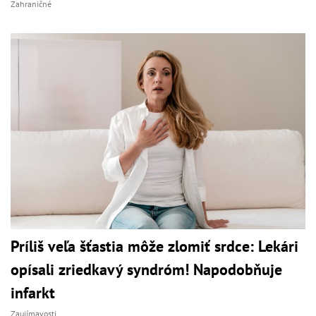
Zahraničné
Príliš veľa šťastia môže zlomiť srdce: Lekári
opísali zriedkavý syndróm! Napodobňuje
infarkt
Zaujímavosti