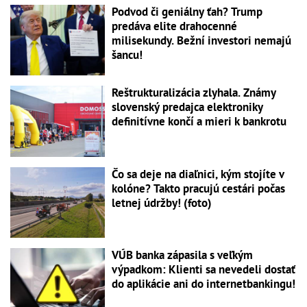
Podvod či geniálny ťah? Trump
predáva elite drahocenné
milisekundy. Bežní investori nemajú
šancu!
Reštrukturalizácia zlyhala. Známy
slovenský predajca elektroniky
definitívne končí a mieri k bankrotu
Čo sa deje na diaľnici, kým stojíte v
kolóne? Takto pracujú cestári počas
letnej údržby! (foto)
VÚB banka zápasila s veľkým
výpadkom: Klienti sa nevedeli dostať
do aplikácie ani do internetbankingu!