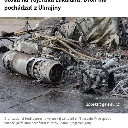
pochádzať z Ukrajiny
Zobraziť galériu
(2)
Dron zasiahol helikoptéru na vojenskej základni pri Tiraspole. Prvé správy
naznačujú, že dron pochádzal z Odesy. (Zdroj: X/egatron_ron)