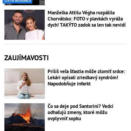
128 FB INTERAKCIÍ
Manželka Attilu Végha rozpálila
Chorvátsko: FOTO v plavkách vyráža
dych! TAKÝTO zadok sa len tak nevidí
ZAUJÍMAVOSTI
Príliš veľa šťastia môže zlomiť srdce:
Lekári opísali zriedkavý syndróm!
Napodobňuje infarkt
Čo sa deje pod Santorini? Vedci
odhaľujú zmeny, ktoré môžu
ovplyvniť sopku