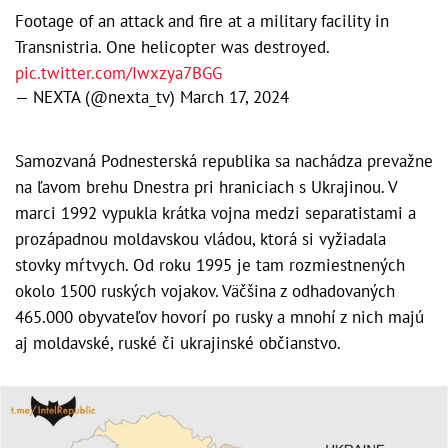
Footage of an attack and fire at a military facility in
Transnistria. One helicopter was destroyed.
pic.twitter.com/Iwxzya7BGG
— NEXTA (@nexta_tv)
March 17, 2024
Samozvaná Podnesterská republika sa nachádza prevažne
na ľavom brehu Dnestra pri hraniciach s Ukrajinou. V
marci 1992 vypukla krátka vojna medzi separatistami a
prozápadnou moldavskou vládou, ktorá si vyžiadala
stovky mŕtvych. Od roku 1995 je tam rozmiestnených
okolo 1500 ruských vojakov. Väčšina z odhadovaných
465.000 obyvateľov hovorí po rusky a mnohí z nich majú
aj moldavské, ruské či ukrajinské občianstvo.