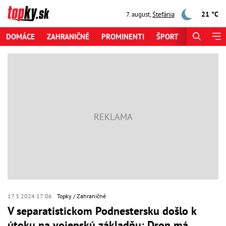
21 °C
7. august
,
Štefánia
DOMÁCE
ZAHRANIČNÉ
PROMINENTI
ŠPORT
ZAUJÍMAV
17.3.2024 17:06
Topky
Zahraničné
V separatistickom Podnestersku došlo k
útoku na vojenskú základňu: Dron má