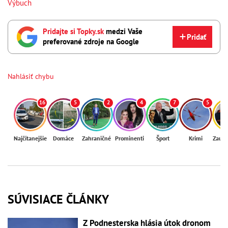
Výbuch
Pridajte si Topky.sk
medzi Vaše
Pridať
preferované zdroje na Google
Nahlásiť chybu
16
5
2
4
7
5
Najčítanejšie
Domáce
Zahraničné
Prominenti
Šport
Krimi
Zaují
SÚVISIACE ČLÁNKY
Z Podnesterska hlásia útok dronom