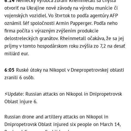
6:14
Nemecký výrobca zbraní Rheinmetall sa chystá
otvoriť na Ukrajine nové závody na výrobu munície či
vojenských vozidiel. Vo štvrtok to podľa agentúry AFP
oznámil šéf spoločnosti Armin Papperger. Podľa neho
firma počíta s výrazným zvýšením produkcie
delostreleckých granátov. Rheinmetall očakáva, že sa jej
príjmy v tomto hospodárskom roku zvýšia zo 7,2 na desať
miliárd eur.
6:05
Ruské útoky na Nikopol v Dnepropetrovskej oblasti
zranili 6 osôb.
⚡️Update: Russian attacks on Nikopol in Dnipropetrovsk
Oblast injure 6.
Russian drone and artillery attacks on Nikopol in
Dnipropetrovsk Oblast injured six people on March 14,