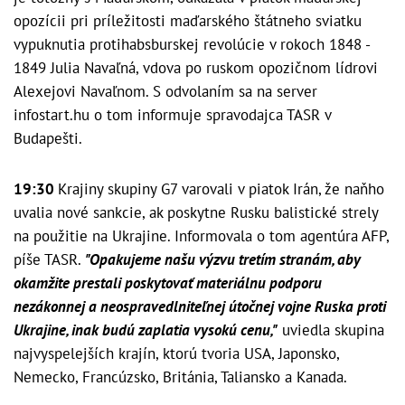
opozícii pri príležitosti maďarského štátneho sviatku
vypuknutia protihabsburskej revolúcie v rokoch 1848 -
1849 Julia Navaľná, vdova po ruskom opozičnom lídrovi
Alexejovi Navaľnom. S odvolaním sa na server
infostart.hu o tom informuje spravodajca TASR v
Budapešti.
19:30
Krajiny skupiny G7 varovali v piatok Irán, že naňho
uvalia nové sankcie, ak poskytne Rusku balistické strely
na použitie na Ukrajine. Informovala o tom agentúra AFP,
píše TASR.
"Opakujeme našu výzvu tretím stranám, aby
okamžite prestali poskytovať materiálnu podporu
nezákonnej a neospravedlniteľnej útočnej vojne Ruska proti
Ukrajine, inak budú zaplatia vysokú cenu,"
uviedla skupina
najvyspelejších krajín, ktorú tvoria USA, Japonsko,
Nemecko, Francúzsko, Británia, Taliansko a Kanada.