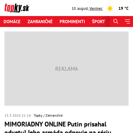
19 °C
10. august
,
Vavrinec
DOMÁCE
ZAHRANIČNÉ
PROMINENTI
ŠPORT
ZAUJÍMAV
15.3.2024 21:14
Topky
Zahraničné
MIMORIADNY ONLINE Putin prisahal
odvetu! Jeho armáda odpovie na sériu