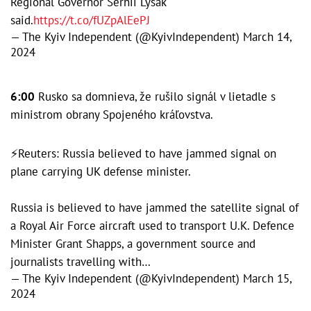
Regional Governor Serhii Lysak
said.
https://t.co/fUZpAlEePJ
— The Kyiv Independent (@KyivIndependent)
March 14,
2024
6:00
Rusko sa domnieva, že rušilo signál v lietadle s
ministrom obrany Spojeného kráľovstva.
⚡️Reuters: Russia believed to have jammed signal on
plane carrying UK defense minister.
Russia is believed to have jammed the satellite signal of
a Royal Air Force aircraft used to transport U.K. Defence
Minister Grant Shapps, a government source and
journalists travelling with…
— The Kyiv Independent (@KyivIndependent)
March 15,
2024