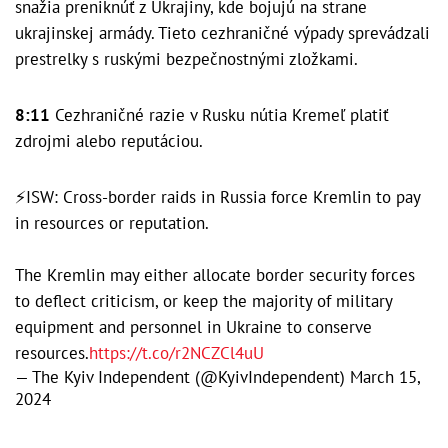
snažia preniknúť z Ukrajiny, kde bojujú na strane
ukrajinskej armády. Tieto cezhraničné výpady sprevádzali
prestrelky s ruskými bezpečnostnými zložkami.
8:11
Cezhraničné razie v Rusku nútia Kremeľ platiť
zdrojmi alebo reputáciou.
⚡️ISW: Cross-border raids in Russia force Kremlin to pay
in resources or reputation.
The Kremlin may either allocate border security forces
to deflect criticism, or keep the majority of military
equipment and personnel in Ukraine to conserve
resources.
https://t.co/r2NCZCl4uU
— The Kyiv Independent (@KyivIndependent)
March 15,
2024