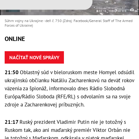
Súhrn vojny na Ukrajine - deň č. 750 (Zdroj: Facebook/General Staff of The Armed
Forces of Ukraine)
ONLINE
NAČÍTAŤ NOVÉ SPRÁVY
21:50
Oblastný súd v bieloruskom meste Homyel odsúdil
ukrajinskú občianku Natáliu Zacharenkovú na deväť rokov
väzenia za špionáž, informovalo dnes Rádio Slobodná
Európa/Rádio Sloboda (RFE/RL) s odvolaním sa na svoje
zdroje a Zacharenkovej príbuzných.
21:17
Ruský prezident Vladimir Putin nie je totožný s
Ruskom tak, ako ani maďarský premiér Viktor Orbán nie
je totožný s Maďarskom, odkázala v piatok maďarskej