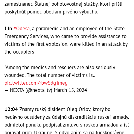
zamestnanec Štátnej pohotovostnej služby, ktorí prišli
poskytnúť pomoc obetiam prvého výbuchu.
❗️ In
#Odesa
, a paramedic and an employee of the State
Emergency Services, who came to provide assistance to
victims of the first explosion, were killed in an attack by
the occupiers
"Among the medics and rescuers are also seriously
wounded. The total number of victims is…
pic.twitter.com/rbwSdgTmeg
— NEXTA (@nexta_tv)
March 15, 2024
12:04
Známy ruský disident Oleg Orlov, ktorý bol
nedávno odsúdený za údajnú diskreditáciu ruskej armády,
odmietol ponuku podpísať zmluvu s ruskou armádou a ísť
bojovať proti Ukrajine. S odvolaním sa na ľudskoprávne