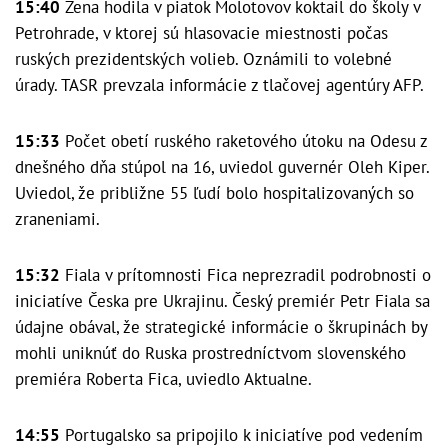
15:40
Žena hodila v piatok Molotovov koktail do školy v
Petrohrade, v ktorej sú hlasovacie miestnosti počas
ruských prezidentských volieb. Oznámili to volebné
úrady. TASR prevzala informácie z tlačovej agentúry AFP.
15:33
Počet obetí ruského raketového útoku na Odesu z
dnešného dňa stúpol na 16, uviedol guvernér Oleh Kiper.
Uviedol, že približne 55 ľudí bolo hospitalizovaných so
zraneniami.
15:32
Fiala v prítomnosti Fica neprezradil podrobnosti o
iniciatíve Česka pre Ukrajinu. Český premiér Petr Fiala sa
údajne obával, že strategické informácie o škrupinách by
mohli uniknúť do Ruska prostredníctvom slovenského
premiéra Roberta Fica, uviedlo Aktualne.
14:55
Portugalsko sa pripojilo k iniciatíve pod vedením