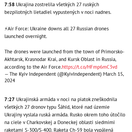
7:58
Ukrajina zostrelila všetkých 27 ruských
bezpilotných lietadiel vypustených v noci nadnes.
⚡️Air Force: Ukraine downs all 27 Russian drones
launched overnight.
The drones were launched from the town of Primorsko-
Akhtarsk, Krasnodar Krai, and Kursk Oblast in Russia,
according to the Air Force.
https://t.co/HFmp6mC3vd
— The Kyiv Independent (@KyivIndependent)
March 15,
2024
7:27
Ukrajinská armáda v noci na piatok zneškodnila
všetkých 27 dronov typu Šáhid, ktoré nad územie
Ukrajiny vyslala ruská armáda. Rusko okrem toho útočilo
na ciele v Charkovskej a Doneckej oblasti siedmimi
raketami S-300/S-400. Raketa Ch-59 bola vypálená