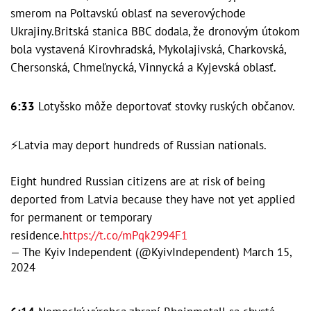
smerom na Poltavskú oblasť na severovýchode
Ukrajiny.Britská stanica BBC dodala, že dronovým útokom
bola vystavená Kirovhradská, Mykolajivská, Charkovská,
Chersonská, Chmeľnycká, Vinnycká a Kyjevská oblasť.
6:33
Lotyšsko môže deportovať stovky ruských občanov.
⚡️Latvia may deport hundreds of Russian nationals.
Eight hundred Russian citizens are at risk of being
deported from Latvia because they have not yet applied
for permanent or temporary
residence.
https://t.co/mPqk2994F1
— The Kyiv Independent (@KyivIndependent)
March 15,
2024