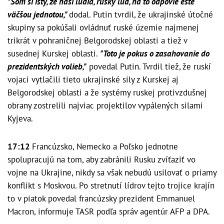
"Som si istý, že naši ľudia, ruský ľud, na to odpovie ešte
väčšou jednotou,"
dodal. Putin tvrdil, že ukrajinské útočné
skupiny sa pokúšali ovládnuť ruské územie najmenej
trikrát v pohraničnej Belgorodskej oblasti a tiež v
susednej Kurskej oblasti.
"Toto je pokus o zasahovanie do
prezidentských volieb,"
povedal Putin. Tvrdil tiež, že ruskí
vojaci vytlačili tieto ukrajinské sily z Kurskej aj
Belgorodskej oblasti a že systémy ruskej protivzdušnej
obrany zostrelili najviac projektilov vypálených silami
Kyjeva.
17:12
Francúzsko, Nemecko a Poľsko jednotne
spolupracujú na tom, aby zabránili Rusku zvíťaziť vo
vojne na Ukrajine, nikdy sa však nebudú usilovať o priamy
konflikt s Moskvou. Po stretnutí lídrov tejto trojice krajín
to v piatok povedal francúzsky prezident Emmanuel
Macron, informuje TASR podľa správ agentúr AFP a DPA.