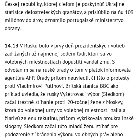
Českej republiky, ktorej cieľom je poskytnúť Ukrajine
státisíce delostreleckých granátov, a prisľúbilo na ňu 109
miliónov dolárov, oznámilo portugalské ministerstvo
obrany.
14:13
V Rusku bolo v prvý deň prezidentských volieb
zadržaných už najmenej sedem ľudí, ktorí sa vo
volebných miestnostiach dopustili vandalizmu. S
odvolaním sa na ruské úrady o tom v piatok informovala
agentúra AFP. Úrady pritom neuviedli, či išlo o protesty
proti Vladimirovi Putinovi. Britská stanica BBC ako
príklad uviedla, že ruský Vyšetrovací výbor (Sledkom)
začal trestné stíhanie proti 20-ročnej žene z Moskvy,
ktorá do volebnej urny vo volebnej miestnosti naliala
žiarivú zelenú tekutinu, pričom vykrikovala proukrajinské
slogany. Sledkom začal túto mladú ženu stíhať pre
podozrenie z "bránenia výkonu volebných práv alebo