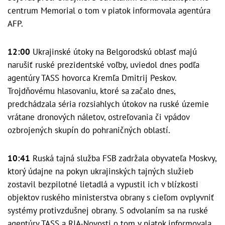
centrum Memorial o tom v piatok informovala agentúra
AFP.
12:00
Ukrajinské útoky na Belgorodskú oblasť majú
narušiť ruské prezidentské voľby, uviedol dnes podľa
agentúry TASS hovorca Kremľa Dmitrij Peskov.
Trojdňovému hlasovaniu, ktoré sa začalo dnes,
predchádzala séria rozsiahlych útokov na ruské územie
vrátane dronových náletov, ostreľovania či vpádov
ozbrojených skupín do pohraničných oblastí.
10:41
Ruská tajná služba FSB zadržala obyvateľa Moskvy,
ktorý údajne na pokyn ukrajinských tajných služieb
zostavil bezpilotné lietadlá a vypustil ich v blízkosti
objektov ruského ministerstva obrany s cieľom ovplyvniť
systémy protivzdušnej obrany. S odvolaním sa na ruské
agentúry TASS a RIA-Novosti o tom v piatok informovala