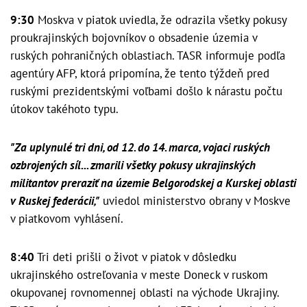
9:30
Moskva v piatok uviedla, že odrazila všetky pokusy
proukrajinských bojovníkov o obsadenie územia v
ruských pohraničných oblastiach. TASR informuje podľa
agentúry AFP, ktorá pripomína, že tento týždeň pred
ruskými prezidentskými voľbami došlo k nárastu počtu
útokov takéhoto typu.
"Za uplynulé tri dni, od 12. do 14. marca, vojaci ruských
ozbrojených síl... zmarili všetky pokusy ukrajinských
militantov preraziť na územie Belgorodskej a Kurskej oblasti
v Ruskej federácii,"
uviedol ministerstvo obrany v Moskve
v piatkovom vyhlásení.
8:40
Tri deti prišli o život v piatok v dôsledku
ukrajinského ostreľovania v meste Doneck v ruskom
okupovanej rovnomennej oblasti na východe Ukrajiny.