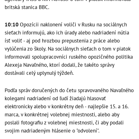
britská stanica BBC.
10:10
Opozícii naklonení voliči v Rusku na sociálnych
sieťach informujú, ako ich úrady alebo nadriadení nútia
ísť voliť - aj pod hrozbou prepustenia z práce alebo
vylúčenia zo školy. Na sociálnych sieťach o tom v piatok
informovali spolupracovníci ruského opozičného politika
Alexeja Navaľného, ktorí dodali, že takéto správy
dostávali celý uplynulý týždeň.
Podľa správ doručených do četu spravovaného Navaľného
kolegami nadriadení od ľudí žiadajú hlasovať
elektronicky alebo v konkrétny deň - najlepšie 15. a 16.
marca, v konkrétnej volebnej miestnosti, alebo aby
poslali fotografiu z volebnej miestnosti, či aby podali
svojim nadriadeným hlásenie o "odvolení".