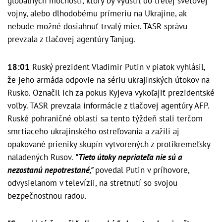
globálnych mocností, ktorý by vyústil do tretej svetovej
vojny, alebo dlhodobému prímeriu na Ukrajine, ak
nebude možné dosiahnuť trvalý mier. TASR správu
prevzala z tlačovej agentúry Tanjug.
18:01
Ruský prezident Vladimir Putin v piatok vyhlásil,
že jeho armáda odpovie na sériu ukrajinských útokov na
Rusko. Označil ich za pokus Kyjeva vykoľajiť prezidentské
voľby. TASR prevzala informácie z tlačovej agentúry AFP.
Ruské pohraničné oblasti sa tento týždeň stali terčom
smrtiaceho ukrajinského ostreľovania a zažili aj
opakované prieniky skupín vytvorených z protikremeľsky
naladených Rusov.
"Tieto útoky nepriateľa nie sú a
nezostanú nepotrestané,"
povedal Putin v príhovore,
odvysielanom v televízii, na stretnutí so svojou
bezpečnostnou radou.