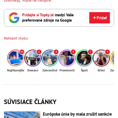
Zelenskyj
,
Vojna na Ukrajine
Pridajte si Topky.sk
medzi Vaše
Pridať
preferované zdroje na Google
Nahlásiť chybu
16
2
4
4
7
4
Najčítanejšie
Domáce
Zahraničné
Prominenti
Šport
Krimi
Zaují
SÚVISIACE ČLÁNKY
Európska únia by mala zrušiť sankcie