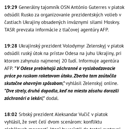
19:29
Generálny tajomník OSN António Guterres v piatok
odsúdil Rusko za organizovanie prezidentských volieb v
častiach Ukrajiny obsadených inváznymi silami Moskvy.
TASR prevzala informácie z tlačovej agentúry AFP.
19:28
Ukrajinský prezident Volodymyr Zelenskyj v piatok
odsúdil ruský útok na prístav Odesa na juhu Ukrajiny, pri
ktorom zahynulo najmenej 20 ľudí. Informuje agentúra
AFP.
"V Odese prebiehajú záchranné a vyslobodzovacie
práce po ruskom raketovom útoku. Zberba tam zaútočila
skutočne ohavným spôsobom,"
vyhlásil Zelenskyj online.
"Dve strely, druhá dopadla, keď na miesto zásahu dorazili
záchranári a lekári,"
dodal.
18:02
Srbský prezident Aleksandar Vučič v piatok
vyhlásil, že svet čelí dvom scenárom: konfliktu