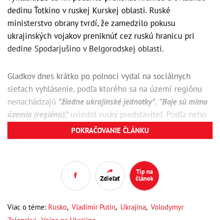
dedinu Ťotkino v ruskej Kurskej oblasti. Ruské
ministerstvo obrany tvrdí, že zamedzilo pokusu
ukrajinských vojakov preniknúť cez ruskú hranicu pri
dedine Spodarjušino v Belgorodskej oblasti.
Gladkov dnes krátko po polnoci vydal na sociálnych
sieťach vyhlásenie, podľa ktorého sa na území regiónu
nenachádzajú
"žiadne ukrajinské jednotky"
.
"Boje sú mimo
územia (regiónu),"
uviedol ruský predstaviteľ. Podľa neho
je však jedna z dedín, kde boli boje najprudšie, vážne
POKRAČOVANIE ČLÁNKU
poničené.
Tip na
Zdieľať
článok
Viac o téme:
Rusko
,
Vladimir Putin
,
Ukrajina
,
Volodymyr