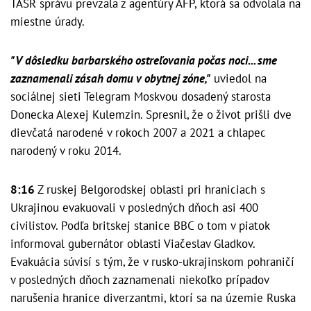
TASR správu prevzala z agentúry AFP, ktorá sa odvolala na
miestne úrady.
"V dôsledku barbarského ostreľovania počas noci... sme
zaznamenali zásah domu v obytnej zóne,"
uviedol na
sociálnej sieti Telegram Moskvou dosadený starosta
Donecka Alexej Kulemzin. Spresnil, že o život prišli dve
dievčatá narodené v rokoch 2007 a 2021 a chlapec
narodený v roku 2014.
8:16
Z ruskej Belgorodskej oblasti pri hraniciach s
Ukrajinou evakuovali v posledných dňoch asi 400
civilistov. Podľa britskej stanice BBC o tom v piatok
informoval gubernátor oblasti Viačeslav Gladkov.
Evakuácia súvisí s tým, že v rusko-ukrajinskom pohraničí
v posledných dňoch zaznamenali niekoľko prípadov
narušenia hranice diverzantmi, ktorí sa na územie Ruska