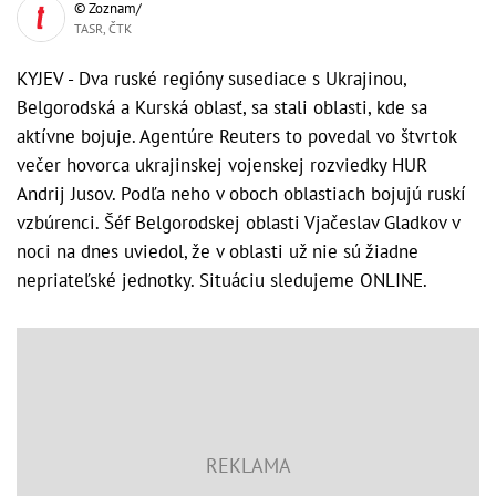
© Zoznam/
TASR, ČTK
KYJEV - Dva ruské regióny susediace s Ukrajinou,
Belgorodská a Kurská oblasť, sa stali oblasti, kde sa
aktívne bojuje. Agentúre Reuters to povedal vo štvrtok
večer hovorca ukrajinskej vojenskej rozviedky HUR
Andrij Jusov. Podľa neho v oboch oblastiach bojujú ruskí
vzbúrenci. Šéf Belgorodskej oblasti Vjačeslav Gladkov v
noci na dnes uviedol, že v oblasti už nie sú žiadne
nepriateľské jednotky. Situáciu sledujeme ONLINE.