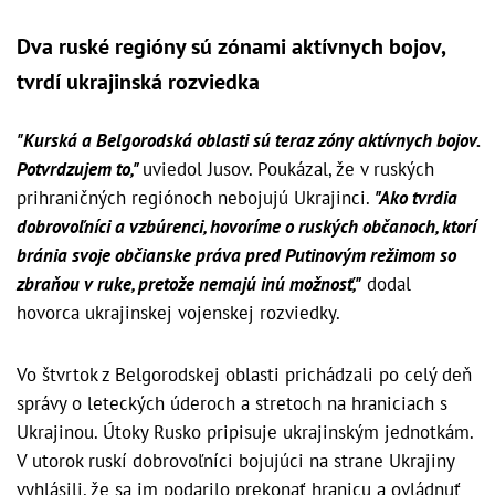
Dva ruské regióny sú zónami aktívnych bojov,
tvrdí ukrajinská rozviedka
"Kurská a Belgorodská oblasti sú teraz zóny aktívnych bojov.
Potvrdzujem to,"
uviedol Jusov. Poukázal, že v ruských
prihraničných regiónoch nebojujú Ukrajinci.
"Ako tvrdia
dobrovoľníci a vzbúrenci, hovoríme o ruských občanoch, ktorí
bránia svoje občianske práva pred Putinovým režimom so
zbraňou v ruke, pretože nemajú inú možnosť,"
dodal
hovorca ukrajinskej vojenskej rozviedky.
Vo štvrtok z Belgorodskej oblasti prichádzali po celý deň
správy o leteckých úderoch a stretoch na hraniciach s
Ukrajinou. Útoky Rusko pripisuje ukrajinským jednotkám.
V utorok ruskí dobrovoľníci bojujúci na strane Ukrajiny
vyhlásili, že sa im podarilo prekonať hranicu a ovládnuť