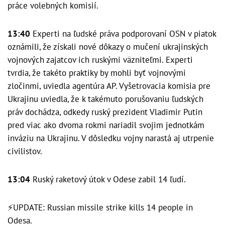
práce volebných komisií.
13:40
Experti na ľudské práva podporovaní OSN v piatok
oznámili, že získali nové dôkazy o mučení ukrajinských
vojnových zajatcov ich ruskými väzniteľmi. Experti
tvrdia, že takéto praktiky by mohli byť vojnovými
zločinmi, uviedla agentúra AP. Vyšetrovacia komisia pre
Ukrajinu uviedla, že k takémuto porušovaniu ľudských
práv dochádza, odkedy ruský prezident Vladimir Putin
pred viac ako dvoma rokmi nariadil svojim jednotkám
inváziu na Ukrajinu. V dôsledku vojny narastá aj utrpenie
civilistov.
13:04
Ruský raketový útok v Odese zabil 14 ľudí.
⚡️UPDATE: Russian missile strike kills 14 people in
Odesa.