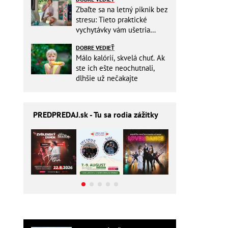
Zbaľte sa na letný piknik bez
stresu: Tieto praktické
vychytávky vám ušetria
miesto v batohu!
DOBRE VEDIEŤ
Málo kalórií, skvelá chuť. Ak
ste ich ešte neochutnali,
dlhšie už nečakajte
PREDPREDAJ
.sk - Tu sa rodia zážitky