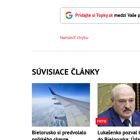
Pridajte si Topky.sk
medzi Vaše p
Nahlásiť chybu
SÚVISIACE ČLÁNKY
FOTO
Bielorusko si predvolalo
Lukašenko pozval 
poľského charge
do Bieloruska: Úda