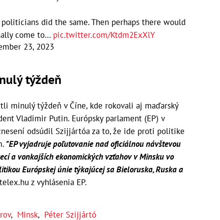
 politicians did the same. Then perhaps there would
nally come to…
pic.twitter.com/Ktdm2ExXlY
ember 23, 2023
inulý týždeň
etli minulý týždeň v Číne, kde rokovali aj maďarský
dent Vladimir Putin. Európsky parlament (EP) v
sení odsúdil Szijjártóa za to, že ide proti politike
m.
"EP vyjadruje poľutovanie nad oficiálnou návštevou
ecí a vonkajších ekonomických vzťahov v Minsku vo
olitikou Európskej únie týkajúcej sa Bieloruska, Ruska a
 telex.hu z vyhlásenia EP.
rov
,
Minsk
,
Péter Szijjártó