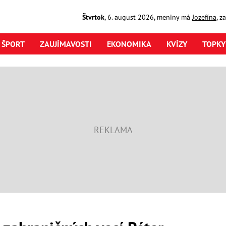
Štvrtok
,
6. august
2026
,
meniny má
Jozefína
, z
ŠPORT
ZAUJÍMAVOSTI
EKONOMIKA
KVÍZY
TOPKY