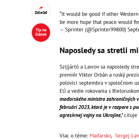
Zdieľať
“It would be good if other Western
be more hope that peace would fi
— Sprinter (@Sprinter99800)
Sept
Tip na
článok
Naposledy sa stretli m
Szijjártó a Lavrov sa naposledy str
premiér Viktor Orbán a ruský prezi
polovici septembra v spoločnom uzne
EÚ a vedie rokovania s Bielorusko
maďarského ministra zahraničných v
februári 2023, ktorá je v rozpore s p
agresívnej vojny na Ukrajine,"
cituje
Viac o téme:
Maďarsko
,
Sergej Lav