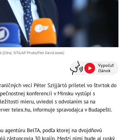
ó (Zdroj: SITA/AP Photo/Petr David Josek)
Vypočuť
článok
ničných vecí Péter Szijjártó priletel vo štvrtok do
zpečnostnej konferencii v Minsku vystúpi s
ežitosti mieru, uviedol s odvolaním sa na
rver telex.hu, informuje spravodajca v Budapešti.
tnu agentúru BelTA, podľa ktorej na dvojdňovú
ú zástupcovia 30 krajín. Medzi nimi bude aj ruský