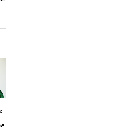
:
ov!