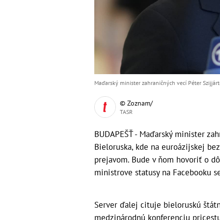
Maďarský minister zahraničných vecí Péter Szijjárt
© Zoznam/
TASR
BUDAPEŠŤ - Maďarský minister zahra
Bieloruska, kde na euroázijskej be
prejavom. Bude v ňom hovoriť o dôl
ministrove statusy na Facebooku se
Server ďalej cituje bieloruskú štá
medzinárodnú konferenciu pricestuj