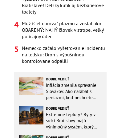
Bratislave! Detský kútik aj bezbarierové
toalety
Muž išiel darovať plazmu a zostal ako
OBARENÝ: NAHÝ človek v strope, veľký
policajný úder
Nemecko začalo vyšetrovanie incidentu
na letisku: Dron s výbušninou
kontrolovane odpálili
DOBRE VEDIEŤ
Inflácia zmenila správanie
Slovákov: Ako narábať s
peniazmi, keď nechcete
zbytočne riskovať?
DOBRE VEDIEŤ
Extrémne teploty? Byty v
srdci Bratislavy majú
výnimočný systém, ktorý
ešte aj šetrí náklady
DOBRE VEDIEŤ