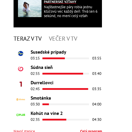
PARTNERSKÉ VZŤAHY
Najšťastnejšie páry robia jednu
kľúčovú vec každý deň: Trvá len 6
sekúnd, no mení celý vzťah
TERAZ V TV
VEČER V TV
Susedské prípady
03:15
03:55
Súdna sieň
02:55
03:40
Durrellovci
02:45
03:35
Smotánka
03:30
04:00
Kohút na víne 2
02:35
04:30
Navoľ stanice
Celý program