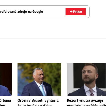
referované zdroje na Google
Pridať
Orbána
Orbán v Bruseli vyhlásil,
Rezort vnútra avizuje
jne
že je hrdý na vzťah s
nomináciu na šéfa polí