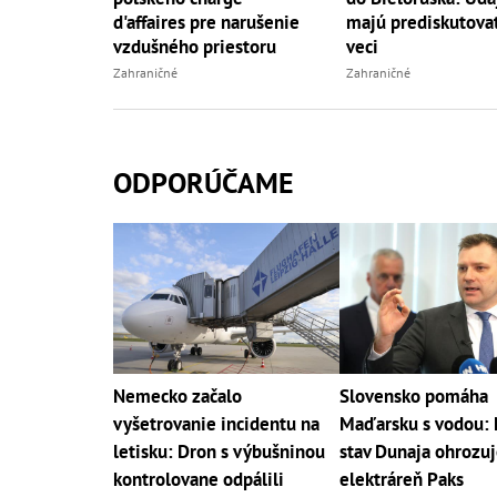
d'affaires pre narušenie
majú prediskutova
vzdušného priestoru
veci
Zahraničné
Zahraničné
ODPORÚČAME
Nemecko začalo
Slovensko pomáha
vyšetrovanie incidentu na
Maďarsku s vodou: 
letisku: Dron s výbušninou
stav Dunaja ohrozu
kontrolovane odpálili
elektráreň Paks