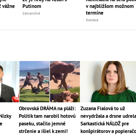
ť vážne
Putinom
v najbližšom možnom
termíne
Zahraničné
Domáce
Obrovská DRÁMA na pláži:
Zuzana Fialová to už
Nízky
Politik tam narobil hotovú
nevydržala a drsne udrela
je
paseku, stačilo jemné
Sarkastická NÁLOŽ pre
strčenie a išiel k zemi!
konšpirátorov a popierač