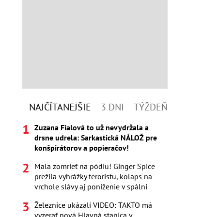
NAJČÍTANEJŠIE
3 DNI
TÝŽDEŇ
Zuzana Fialová to už nevydržala a
drsne udrela: Sarkastická NÁLOŽ pre
konšpirátorov a popieračov!
Mala zomrieť na pódiu! Ginger Spice
prežila vyhrážky teroristu, kolaps na
vrchole slávy aj poníženie v spálni
Železnice ukázali VIDEO: TAKTO má
vyzerať nová Hlavná stanica v