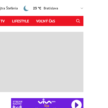
ajtra Štefánia
23 °C
 TV
LIFESTYLE
VOĽNÝ ČAS
STREAM
NAŽIVO
Sia