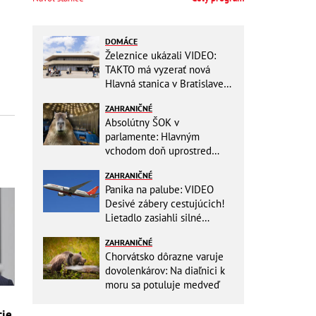
DOMÁCE
Železnice ukázali VIDEO:
TAKTO má vyzerať nová
Hlavná stanica v Bratislave!
Detský kútik aj bezbarierové
ZAHRANIČNÉ
toalety
Absolútny ŠOK v
parlamente: Hlavným
vchodom doň uprostred
zasadania napochodovali
ZAHRANIČNÉ
KAPYBARY, kde sa tam
Panika na palube: VIDEO
nabrali?
Desivé zábery cestujúcich!
Lietadlo zasiahli silné
turbulencie! 17 zranených
ZAHRANIČNÉ
Chorvátsko dôrazne varuje
dovolenkárov: Na diaľnici k
moru sa potuluje medveď
cie