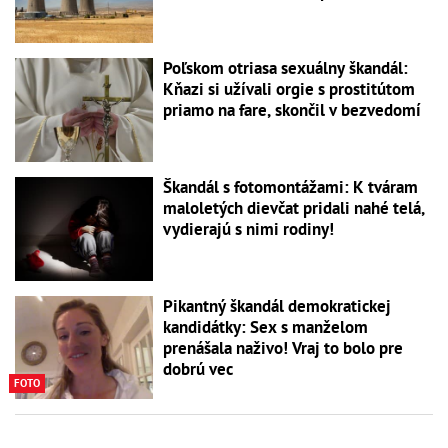
Poľskom otriasa sexuálny škandál:
Kňazi si užívali orgie s prostitútom
priamo na fare, skončil v bezvedomí
Škandál s fotomontážami: K tváram
maloletých dievčat pridali nahé telá,
vydierajú s nimi rodiny!
Pikantný škandál demokratickej
kandidátky: Sex s manželom
prenášala naživo! Vraj to bolo pre
dobrú vec
FOTO