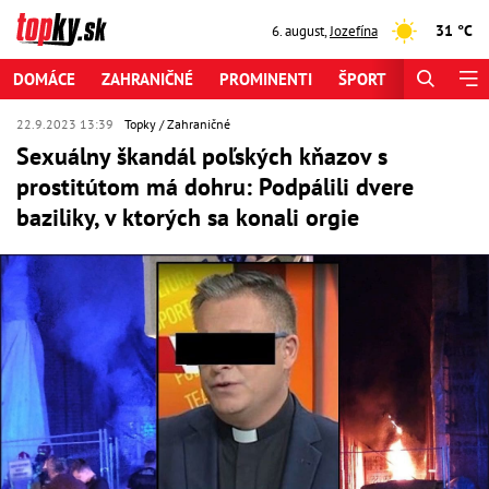
31 °C
6. august
,
Jozefína
DOMÁCE
ZAHRANIČNÉ
PROMINENTI
ŠPORT
ZAUJÍMAV
22.9.2023 13:39
Topky
Zahraničné
Sexuálny škandál poľských kňazov s
prostitútom má dohru: Podpálili dvere
baziliky, v ktorých sa konali orgie