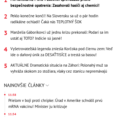
bezpečnostné opatrenia: Zasahovali hasiči aj chemici!
Peklo konečne končí! Na Slovensku sa už o pár hodín
radikálne ochladí! Čaká nás TEPLOTNÝ ŠOK
Manželia Gáboríkovci už jednu krízu prekonali: Podarí sa im
ustáť aj TOTO? Indície sú jasné!
Vyšetrovateľská legenda zniesla Korčoka pod čiernu zem: Veď
ide o daňový únik za DESAŤTISÍCE a trestá sa basou!
AKTUÁLNE Dramatická situácia na Záhorí: Polonahý muž sa
vyhráža skokom zo stožiara, vlaky cez stanicu nepremávajú
NAJNOVŠIE ČLÁNKY
11:38
Prielom v boji proti chrípke: Úrad v Amerike schválil prvú
mRNA vakcínu! Minister ju kritizuje
11:34