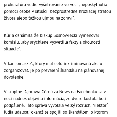
prokuratúra vedie vyšetrovanie vo veci „neposkytnutia
pomoci osobe v situácii bezprostredne hroziacej stratou
života alebo ťažkou ujmou na zdraví“.
Kúria oznámila, že biskup Sosnowiecki vymenoval
komisiu, „aby urýchlene vysvetlila fakty a okolnosti
situácie“.
Vikár Tomasz Z., ktorý mal celú inkriminovanú akciu
zorganizovať, je po prevalení škandálu na plánovanej
dovolenke.
V skupine Dąbrowa Górnicza News na Facebooku sa v
noci nadnes objavila informácia, že dvere kostola boli
podpálené. Táto správa vyvolala veľký rozruch. Niektorí
ľudia udalosti okamžite spojili so škandálom, o ktorom