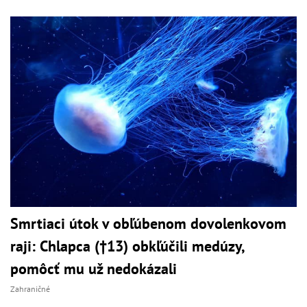
Smrtiaci útok v obľúbenom dovolenkovom
raji: Chlapca (†13) obkľúčili medúzy,
pomôcť mu už nedokázali
Zahraničné