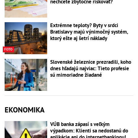
nechcete zbytočne riskovať?
Extrémne teploty? Byty v srdci
Bratislavy majú výnimočný systém,
ktorý ešte aj šetrí náklady
FOTO
Slovenské železnice prezradili, koho
dnes hľadajú najviac: Tieto profesie
sú mimoriadne žiadané
EKONOMIKA
VÚB banka zápasí s veľkým
výpadkom: Klienti sa nedostanú do
aplikácie ani do internetbankingu!