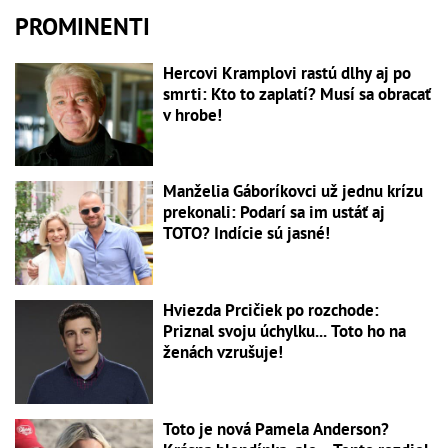
PROMINENTI
Hercovi Kramplovi rastú dlhy aj po
smrti: Kto to zaplatí? Musí sa obracať
v hrobe!
Manželia Gáboríkovci už jednu krízu
prekonali: Podarí sa im ustáť aj
TOTO? Indície sú jasné!
Hviezda Prcičiek po rozchode:
Priznal svoju úchylku... Toto ho na
ženách vzrušuje!
Toto je nová Pamela Anderson?