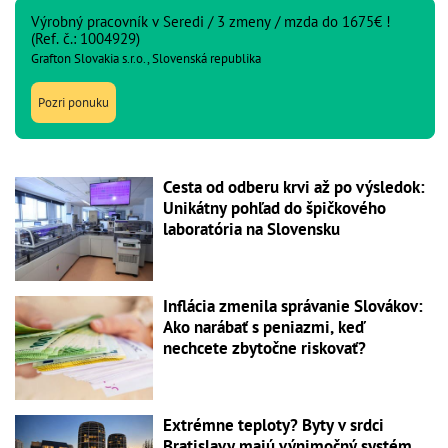
Výrobný pracovník v Seredi / 3 zmeny / mzda do 1675€ !
(Ref. č.: 1004929)
Grafton Slovakia s.r.o., Slovenská republika
Pozri ponuku
Cesta od odberu krvi až po výsledok:
Unikátny pohľad do špičkového
laboratória na Slovensku
Inflácia zmenila správanie Slovákov:
Ako narábať s peniazmi, keď
nechcete zbytočne riskovať?
Extrémne teploty? Byty v srdci
Bratislavy majú výnimočný systém,