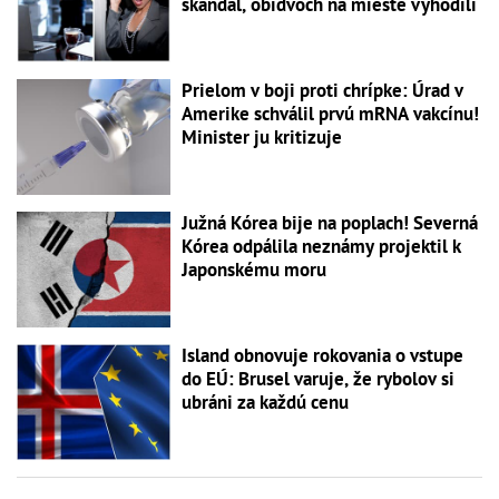
škandál, obidvoch na mieste vyhodili
Prielom v boji proti chrípke: Úrad v
Amerike schválil prvú mRNA vakcínu!
Minister ju kritizuje
Južná Kórea bije na poplach! Severná
Kórea odpálila neznámy projektil k
Japonskému moru
Island obnovuje rokovania o vstupe
do EÚ: Brusel varuje, že rybolov si
ubráni za každú cenu