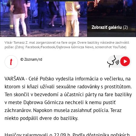
Zobraziť galériu
(2)
Vikár Tomasz Z. mal zorganizovať na fare orgie. Dvere baziliky následne zachvátil
požiar. (Zdroj: Facebook/Facebook/Dąbrowa Górnicza News, screenshot YouTube)
© Zoznam/rd
VARŠAVA - Celé Poľsko vydesila informácia o večierku, na
ktorom si kňazi užívali sexuálne radovánky s prostitútom.
Ten skončil v bezvedomí a účastníci párty na fare baziliky
v meste Dąbrowa Górnicza nechceli k nemu pustiť
záchranárov. Napokon musela zasiahnuť polícia. Teraz
niekto podpálil dvere do baziliky.
Hasičov zalarmovali o 22.09 h. Podľa dôstojníka poľských