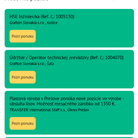
HSE Inžinier/ka (Ref. č.: 1005130)
Grafton Slovakia s.r.o., Košice
Pozri ponuku
Údržbár / Operátor technickej prevádzky (Ref. č.: 1004070)
Grafton Slovakia s.r.o., Šaľa
Pozri ponuku
Plastová výroba v Prešove ponúka nové pozície vo výrobe -
obsluha lisov. Možnosť mesačného zárobku od 1350 €.
TRANSFER International Staff k.s., Okres Prešov
Pozri ponuku