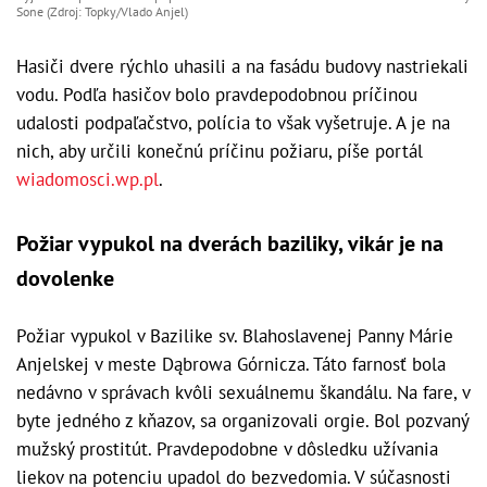
Sone (Zdroj: Topky/Vlado Anjel)
Hasiči dvere rýchlo uhasili a na fasádu budovy nastriekali
vodu. Podľa hasičov bolo pravdepodobnou príčinou
udalosti podpaľačstvo, polícia to však vyšetruje. A je na
nich, aby určili konečnú príčinu požiaru, píše portál
wiadomosci.wp.pl
.
Požiar vypukol na dverách baziliky, vikár je na
dovolenke
Požiar vypukol v Bazilike sv. Blahoslavenej Panny Márie
Anjelskej v meste Dąbrowa Górnicza. Táto farnosť bola
nedávno v správach kvôli sexuálnemu škandálu. Na fare, v
byte jedného z kňazov, sa organizovali orgie. Bol pozvaný
mužský prostitút. Pravdepodobne v dôsledku užívania
liekov na potenciu upadol do bezvedomia. V súčasnosti