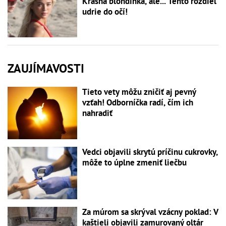
Krásna blondínka, ale... Tento rozdiel
udrie do očí!
ZAUJÍMAVOSTI
Tieto vety môžu zničiť aj pevný
vzťah! Odborníčka radí, čím ich
nahradiť
Vedci objavili skrytú príčinu cukrovky,
môže to úplne zmeniť liečbu
Za múrom sa skrýval vzácny poklad: V
kaštieli objavili zamurovaný oltár