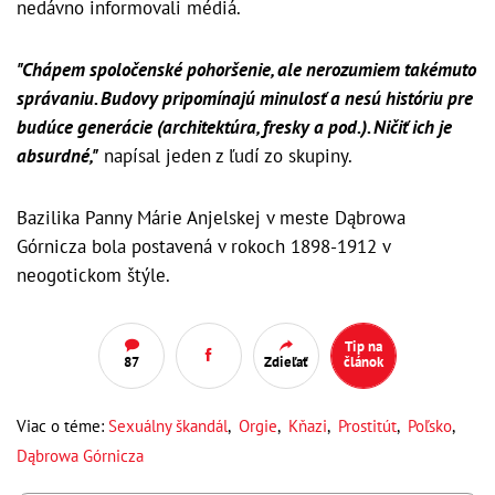
nedávno informovali médiá.
"Chápem spoločenské pohoršenie, ale nerozumiem takémuto
správaniu. Budovy pripomínajú minulosť a nesú históriu pre
budúce generácie (architektúra, fresky a pod.). Ničiť ich je
absurdné,"
napísal jeden z ľudí zo skupiny.
Bazilika Panny Márie Anjelskej v meste Dąbrowa
Górnicza bola postavená v rokoch 1898-1912 v
neogotickom štýle.
Tip na
87
Zdieľať
článok
Viac o téme:
Sexuálny škandál
,
Orgie
,
Kňazi
,
Prostitút
,
Poľsko
,
Dąbrowa Górnicza