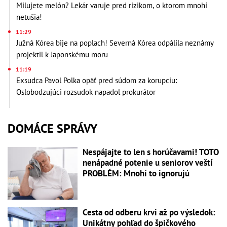
Milujete melón? Lekár varuje pred rizikom, o ktorom mnohí
netušia!
11:29
Južná Kórea bije na poplach! Severná Kórea odpálila neznámy
projektil k Japonskému moru
11:19
Exsudca Pavol Polka opäť pred súdom za korupciu:
Oslobodzujúci rozsudok napadol prokurátor
DOMÁCE SPRÁVY
Nespájajte to len s horúčavami! TOTO
nenápadné potenie u seniorov veští
PROBLÉM: Mnohí to ignorujú
Cesta od odberu krvi až po výsledok:
Unikátny pohľad do špičkového