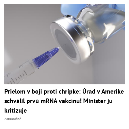
Prielom v boji proti chrípke: Úrad v Amerike
schválil prvú mRNA vakcínu! Minister ju
kritizuje
Zahraničné