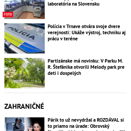
laboratória na Slovensku
FOTO
Polícia v Trnave otvára svoje dvere
verejnosti: Ukáže výstroj, techniku aj
prácu v teréne
Partizánske má novinku: V Parku M.
R. Štefánika otvorili Melody park pre
deti i dospelých
ZAHRANIČNÉ
Párik to už nevydržal a ROZDÁVAL si
to priamo na úrade: Obrovský