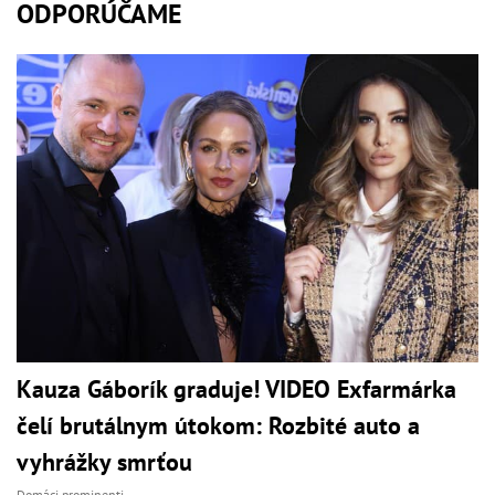
ODPORÚČAME
Kauza Gáborík graduje! VIDEO Exfarmárka
čelí brutálnym útokom: Rozbité auto a
vyhrážky smrťou
Domáci prominenti