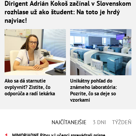
Dirigent Adrián Kokoš začínal v Slovenskom
rozhlase už ako študent: Na toto je hrdý
najviac!
Ako sa dá starnutie
Unikátny pohľad do
ovplyvniť? Zistite, čo
známeho laboratória:
odporúča a radí lekárka
Pozrite, čo sa deje so
vzorkami
NAJČÍTANEJŠIE
3 DNI
TÝŽDEŇ
MIMORIADNE Pitvu v Lučenci sprevádzali prísne