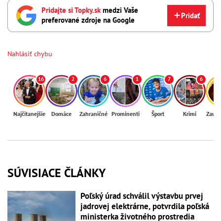
Pridajte si Topky.sk
medzi Vaše
Pridať
preferované zdroje na Google
Nahlásiť chybu
16
2
6
1
7
6
Najčítanejšie
Domáce
Zahraničné
Prominenti
Šport
Krimi
Zaují
SÚVISIACE ČLÁNKY
Poľský úrad schválil výstavbu prvej
jadrovej elektrárne, potvrdila poľská
ministerka životného prostredia