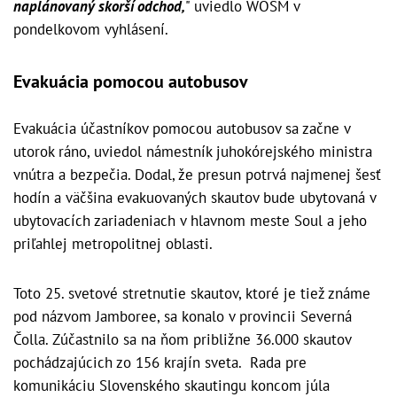
naplánovaný skorší odchod,
" uviedlo WOSM v
pondelkovom vyhlásení.
Evakuácia pomocou autobusov
Evakuácia účastníkov pomocou autobusov sa začne v
utorok ráno, uviedol námestník juhokórejského ministra
vnútra a bezpečia. Dodal, že presun potrvá najmenej šesť
hodín a väčšina evakuovaných skautov bude ubytovaná v
ubytovacích zariadeniach v hlavnom meste Soul a jeho
priľahlej metropolitnej oblasti.
Toto 25. svetové stretnutie skautov, ktoré je tiež známe
pod názvom Jamboree, sa konalo v provincii Severná
Čolla. Zúčastnilo sa na ňom približne 36.000 skautov
pochádzajúcich zo 156 krajín sveta. Rada pre
komunikáciu Slovenského skautingu koncom júla