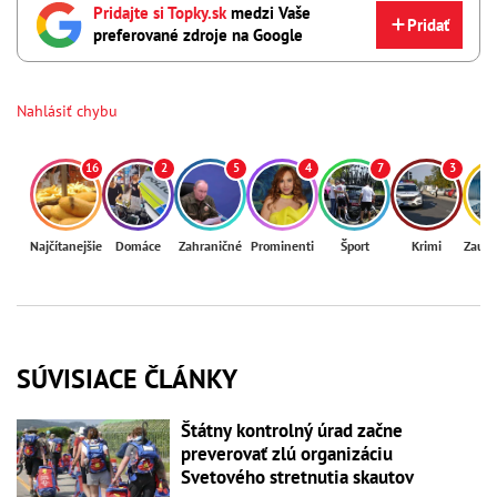
Pridajte si Topky.sk
medzi Vaše
Pridať
preferované zdroje na Google
Nahlásiť chybu
16
2
5
4
7
3
Najčítanejšie
Domáce
Zahraničné
Prominenti
Šport
Krimi
Zaují
SÚVISIACE ČLÁNKY
Štátny kontrolný úrad začne
preverovať zlú organizáciu
Svetového stretnutia skautov