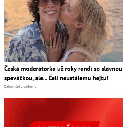
Česká moderátorka už roky randí so slávnou
speváčkou, ale... Čelí neustálemu hejtu!
Zahraniční prominenti