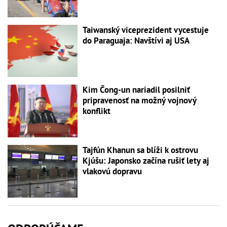
Taiwanský viceprezident vycestuje
do Paraguaja: Navštívi aj USA
Kim Čong-un nariadil posilniť
pripravenosť na možný vojnový
konflikt
Tajfún Khanun sa blíži k ostrovu
Kjúšu: Japonsko začína rušiť lety aj
vlakovú dopravu