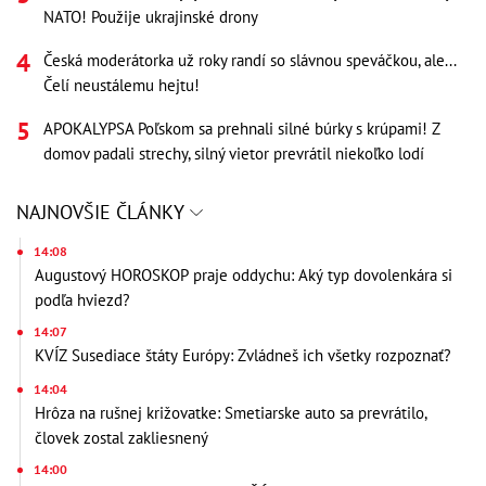
NATO! Použije ukrajinské drony
Česká moderátorka už roky randí so slávnou speváčkou, ale...
Čelí neustálemu hejtu!
APOKALYPSA Poľskom sa prehnali silné búrky s krúpami! Z
domov padali strechy, silný vietor prevrátil niekoľko lodí
NAJNOVŠIE ČLÁNKY
14:08
Augustový HOROSKOP praje oddychu: Aký typ dovolenkára si
podľa hviezd?
14:07
KVÍZ Susediace štáty Európy: Zvládneš ich všetky rozpoznať?
14:04
Hrôza na rušnej križovatke: Smetiarske auto sa prevrátilo,
človek zostal zakliesnený
14:00