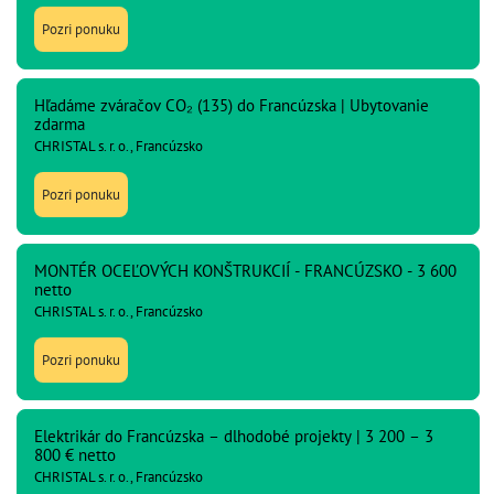
Pozri ponuku
Hľadáme zváračov CO₂ (135) do Francúzska | Ubytovanie
zdarma
CHRISTAL s. r. o., Francúzsko
Pozri ponuku
MONTÉR OCEĽOVÝCH KONŠTRUKCIÍ - FRANCÚZSKO - 3 600
netto
CHRISTAL s. r. o., Francúzsko
Pozri ponuku
Elektrikár do Francúzska – dlhodobé projekty | 3 200 – 3
800 € netto
CHRISTAL s. r. o., Francúzsko