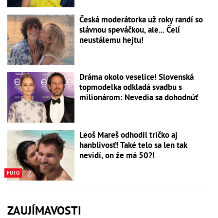
Česká moderátorka už roky randí so
slávnou speváčkou, ale... Čelí
neustálemu hejtu!
Dráma okolo veselice! Slovenská
topmodelka odkladá svadbu s
milionárom: Nevedia sa dohodnúť
Leoš Mareš odhodil tričko aj
hanblivosť! Také telo sa len tak
nevidí, on že má 50?!
FOTO
ZAUJÍMAVOSTI