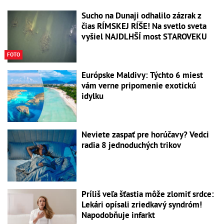
Sucho na Dunaji odhalilo zázrak z
čias RÍMSKEJ RÍŠE! Na svetlo sveta
vyšiel NAJDLHŠÍ most STAROVEKU
FOTO
Európske Maldivy: Týchto 6 miest
vám verne pripomenie exotickú
idylku
Neviete zaspať pre horúčavy? Vedci
radia 8 jednoduchých trikov
Príliš veľa šťastia môže zlomiť srdce:
Lekári opísali zriedkavý syndróm!
Napodobňuje infarkt