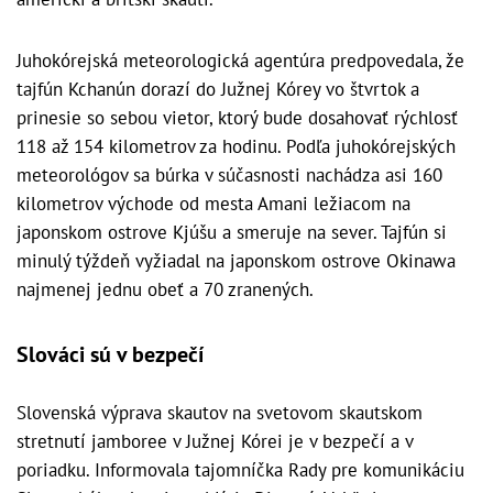
Juhokórejská meteorologická agentúra predpovedala, že
tajfún Kchanún dorazí do Južnej Kórey vo štvrtok a
prinesie so sebou vietor, ktorý bude dosahovať rýchlosť
118 až 154 kilometrov za hodinu. Podľa juhokórejských
meteorológov sa búrka v súčasnosti nachádza asi 160
kilometrov východe od mesta Amani ležiacom na
japonskom ostrove Kjúšu a smeruje na sever. Tajfún si
minulý týždeň vyžiadal na japonskom ostrove Okinawa
najmenej jednu obeť a 70 zranených.
Slováci sú v bezpečí
Slovenská výprava skautov na svetovom skautskom
stretnutí jamboree v Južnej Kórei je v bezpečí a v
poriadku. Informovala tajomníčka Rady pre komunikáciu