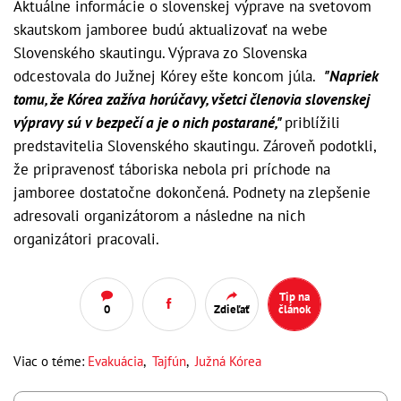
Aktuálne informácie o slovenskej výprave na svetovom
skautskom jamboree budú aktualizovať na webe
Slovenského skautingu. Výprava zo Slovenska
odcestovala do Južnej Kórey ešte koncom júla.
"Napriek
tomu, že Kórea zažíva horúčavy, všetci členovia slovenskej
výpravy sú v bezpečí a je o nich postarané,"
priblížili
predstavitelia Slovenského skautingu. Zároveň podotkli,
že pripravenosť táboriska nebola pri príchode na
jamboree dostatočne dokončená. Podnety na zlepšenie
adresovali organizátorom a následne na nich
organizátori pracovali.
Tip na
0
Zdieľať
článok
Viac o téme:
Evakuácia
,
Tajfún
,
Južná Kórea