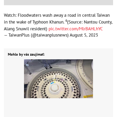
Watch: Floodwaters wash away a road in central Taiwan
in the wake of Typhoon Khanun. ⁰(Source: Nantou County,
Alang Snuwil resident)
pic.twitter.com/MlrBAHLhYC
— TaiwanPlus (@taiwanplusnews)
August 5, 2023
Mohlo by vás zaujímať: