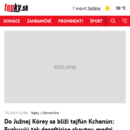
30 °C
7. august
,
Štefánia
DOMÁCE
ZAHRANIČNÉ
PROMINENTI
ŠPORT
ZAUJÍMAV
7.8.2023 12:04
Topky
Zahraničné
Do Južnej Kórey sa blíži tajfún Kchanún:
Evakuujú tak desaťtisíce skautov, medzi