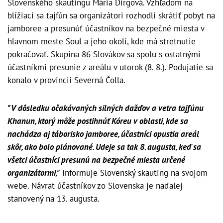
Slovenského skautingu Mária Dirgová. Vzhľadom na
blížiaci sa tajfún sa organizátori rozhodli skrátiť pobyt na
jamboree a presunúť účastníkov na bezpečné miesta v
hlavnom meste Soul a jeho okolí, kde má stretnutie
pokračovať. Skupina 86 Slovákov sa spolu s ostatnými
účastníkmi presunie z areálu v utorok (8. 8.). Podujatie sa
konalo v provincii Severná Čolla.
"V dôsledku očakávaných silných dažďov a vetra tajfúnu
Khanun, ktorý môže postihnúť Kóreu v oblasti, kde sa
nachádza aj táborisko jamboree, účastníci opustia areál
skôr, ako bolo plánované. Udeje sa tak 8. augusta, keď sa
všetci účastníci presunú na bezpečné miesta určené
organizátormi,"
informuje Slovenský skauting na svojom
webe. Návrat účastníkov zo Slovenska je naďalej
stanovený na 13. augusta.