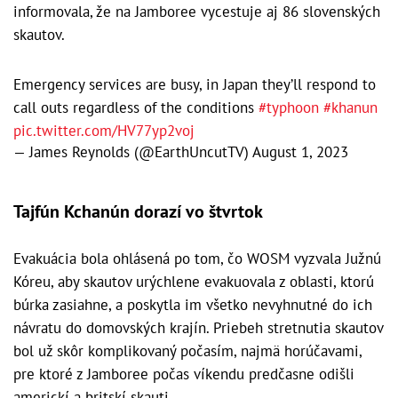
informovala, že na Jamboree vycestuje aj 86 slovenských
skautov.
Emergency services are busy, in Japan they’ll respond to
call outs regardless of the conditions
#typhoon
#khanun
pic.twitter.com/HV77yp2voj
— James Reynolds (@EarthUncutTV)
August 1, 2023
Tajfún Kchanún dorazí vo štvrtok
Evakuácia bola ohlásená po tom, čo WOSM vyzvala Južnú
Kóreu, aby skautov urýchlene evakuovala z oblasti, ktorú
búrka zasiahne, a poskytla im všetko nevyhnutné do ich
návratu do domovských krajín. Priebeh stretnutia skautov
bol už skôr komplikovaný počasím, najmä horúčavami,
pre ktoré z Jamboree počas víkendu predčasne odišli
americkí a britskí skauti.