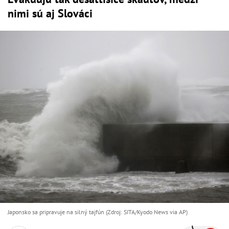
nimi sú aj Slováci
Japonsko sa pripravuje na silný tajfún (Zdroj: SITA/Kyodo News via AP)