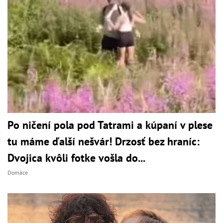
Po ničení pola pod Tatrami a kúpaní v plese
tu máme ďalší nešvár! Drzosť bez hraníc:
Dvojica kvôli fotke vošla do...
Domáce