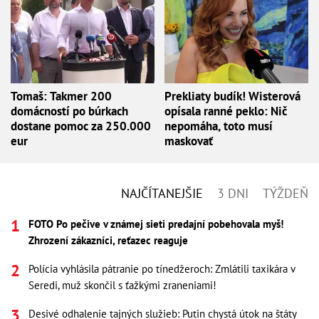
Tomaš: Takmer 200
Prekliaty budík! Wisterová
domácností po búrkach
opísala ranné peklo: Nič
dostane pomoc za 250.000
nepomáha, toto musí
eur
maskovať
NAJČÍTANEJŠIE
3 DNI
TÝŽDEŇ
FOTO Po pečive v známej sieti predajní pobehovala myš!
Zhrození zákazníci, reťazec reaguje
Polícia vyhlásila pátranie po tínedžeroch: Zmlátili taxikára v
Seredi, muž skončil s ťažkými zraneniami!
Desivé odhalenie tajných služieb: Putin chystá útok na štáty