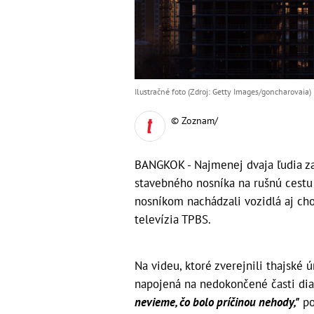
Ilustračné foto (Zdroj: Getty Images/goncharovaia)
© Zoznam/
BANGKOK - Najmenej dvaja ľudia zah
stavebného nosníka na rušnú cest
nosníkom nachádzali vozidlá aj cho
televízia TPBS.
Na videu, ktoré zverejnili thajské 
napojená na nedokončené časti diaľ
nevieme, čo bolo príčinou nehody,"
po