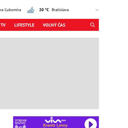
jtra Ľubomíra
20 °C
 TV
LIFESTYLE
VOĽNÝ ČAS
STREAM
NAŽIVO
Kravitz Lenny