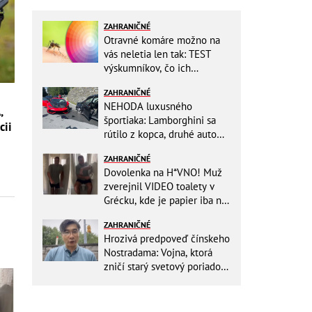
ZAHRANIČNÉ
Otravné komáre možno na
vás neletia len tak: TEST
výskumníkov, čo ich
priťahujú najviac?
ZAHRANIČNÉ
NEHODA luxusného
,
športiaka: Lamborghini sa
cii
rútilo z kopca, druhé auto
dopadlo po čelnej zrážke
ZAHRANIČNÉ
horšie
Dovolenka na H*VNO! Muž
zverejnil VIDEO toalety v
Grécku, kde je papier iba na
OKRASU: Utrieť sa musíte ísť
ZAHRANIČNÉ
do kuchyne
Hrozivá predpoveď čínskeho
Nostradama: Vojna, ktorá
zničí starý svetový poriadok!
Už sa viackrát nemýlil