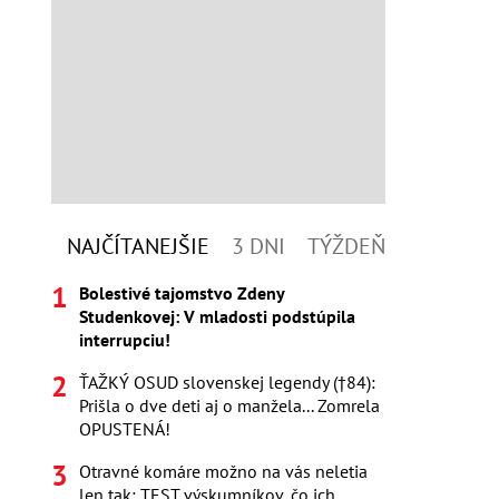
NAJČÍTANEJŠIE
3 DNI
TÝŽDEŇ
Bolestivé tajomstvo Zdeny
Studenkovej: V mladosti podstúpila
interrupciu!
ŤAŽKÝ OSUD slovenskej legendy (†84):
Prišla o dve deti aj o manžela... Zomrela
OPUSTENÁ!
Otravné komáre možno na vás neletia
len tak: TEST výskumníkov, čo ich