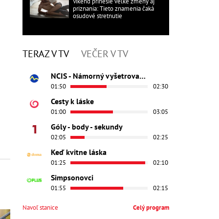
Víkend prinesie veľké zmeny aj
priznania: Tieto znamenia čaká
osudové stretnutie
TERAZ V TV
VEČER V TV
NCIS - Námorný vyšetrovací úrad
01:50
02:30
Cesty k láske
01:00
03:05
Góly - body - sekundy
02:05
02:25
Keď kvitne láska
01:25
02:10
Simpsonovci
01:55
02:15
Navoľ stanice
Celý program