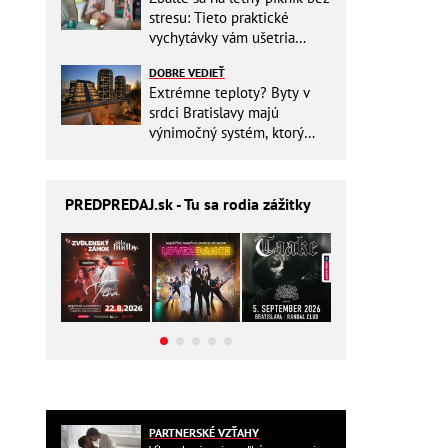
stresu: Tieto praktické
vychytávky vám ušetria
miesto v batohu!
DOBRE VEDIEŤ
Extrémne teploty? Byty v
srdci Bratislavy majú
výnimočný systém, ktorý
ešte aj šetrí náklady
PREDPREDAJ
.sk - Tu sa rodia zážitky
PARTNERSKÉ VZŤAHY