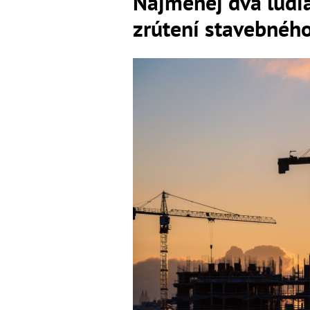
Najmenej dva ľudia
zrútení stavebnéh