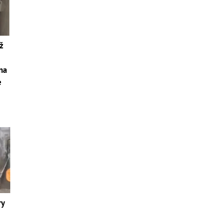
ž
 na
e
ry