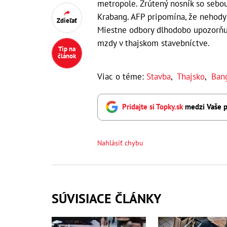
metropole. Zrútený nosník so sebou 
Krabang. AFP pripomína, že nehod
Zdieľať
Miestne odbory dlhodobo upozorňu
mzdy v thajskom stavebníctve.
Tip na
článok
Viac o téme:
Stavba
,
Thajsko
,
Ban
Pridajte si Topky.sk
medzi Vaše p
Nahlásiť chybu
SÚVISIACE ČLÁNKY