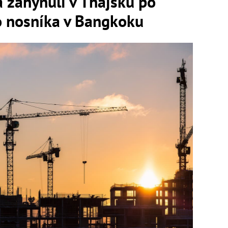
 zahynuli v Thajsku po
o nosníka v Bangkoku