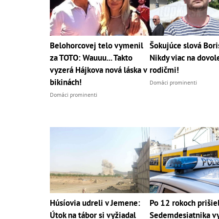
Belohorcovej telo vymenil
Šokujúce slová Bori
za TOTO: Wauuu... Takto
Nikdy viac na dovol
vyzerá Hájkova nová láska v
rodičmi!
bikinách!
Domáci prominenti
Domáci prominenti
Húsíovia udreli v Jemene:
Po 12 rokoch prišiel
Útok na tábor si vyžiadal
Sedemdesiatnika vy