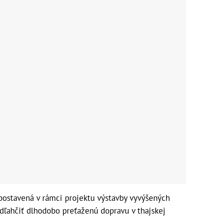
postavená v rámci projektu výstavby vyvýšených
odľahčiť dlhodobo preťaženú dopravu v thajskej