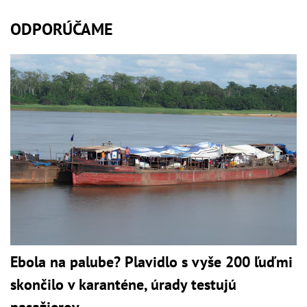
ODPORÚČAME
Ebola na palube? Plavidlo s vyše 200 ľuďmi
skončilo v karanténe, úrady testujú
pasažierov