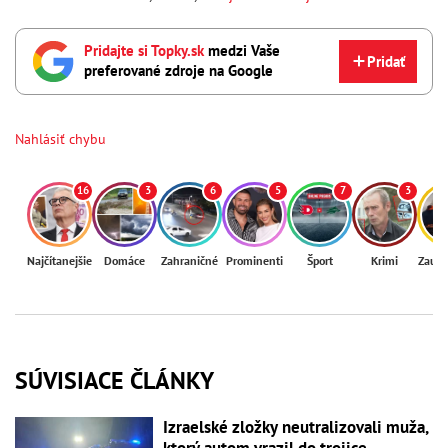
Pridajte si Topky.sk
medzi Vaše
Pridať
preferované zdroje na Google
Nahlásiť chybu
16
3
6
5
7
3
Najčítanejšie
Domáce
Zahraničné
Prominenti
Šport
Krimi
Zaují
SÚVISIACE ČLÁNKY
Izraelské zložky neutralizovali muža,
ktorý autom vrazil do trojice