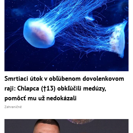
Smrtiaci útok v obľúbenom dovolenkovom
raji: Chlapca (†13) obkľúčili medúzy,
pomôcť mu už nedokázali
Zahraničné