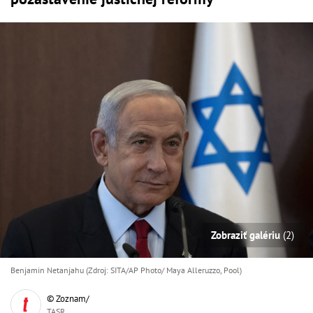
Zobraziť galériu
(2)
Benjamin Netanjahu (Zdroj: SITA/AP Photo/ Maya Alleruzzo, Pool)
© Zoznam/
TASR