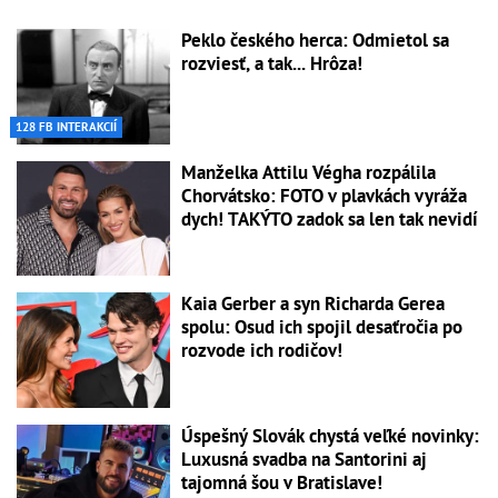
Peklo českého herca: Odmietol sa
rozviesť, a tak... Hrôza!
128 FB INTERAKCIÍ
Manželka Attilu Végha rozpálila
Chorvátsko: FOTO v plavkách vyráža
dych! TAKÝTO zadok sa len tak nevidí
Kaia Gerber a syn Richarda Gerea
spolu: Osud ich spojil desaťročia po
rozvode ich rodičov!
Úspešný Slovák chystá veľké novinky:
Luxusná svadba na Santorini aj
tajomná šou v Bratislave!