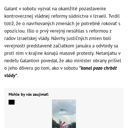
Galant v sobotu vyzval na okamžité pozastavenie
kontroverznej vládnej reformy súdnictva v Izraeli. Tvrdil
totiž, že o navrhovaných zmenách je potrebné rokovať s
opozíciou. Išlo o prvý verejný nesúhlas s reformou z
radov izraelskej vlády. Návrhy justičných zmien boli
verejnosti predstavené začiatkom januára a odvtedy sa
proti nim v krajine konajú masové protesty. Netanjahu v
nedeľu Galantovi povedal, že ako minister obrany prišiel
o jeho dôveru po tom, ako v sobotu
"konal poza chrbát
vlády"
.
Mohlo by vás zaujímať: