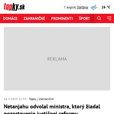
26 °C
7. august
,
Štefánia
DOMÁCE
ZAHRANIČNÉ
PROMINENTI
ŠPORT
ZAUJÍMAV
26.3.2023 21:33
Topky
Zahraničné
Netanjahu odvolal ministra, ktorý žiadal
pozastavenie justičnej reformy