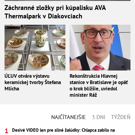
Záchranné zložky pri kúpalisku AVA
Thermalpark v Diakovciach
ÚĽUV otvára výstavu
Rekonštrukcia Hlavnej
keramickej tvorby Štefana
stanice v Bratislave je opäť
Mlícha
o krok bližšie, uviedol
minister Ráž
NAJČÍTANEJŠIE
3 DNI
TÝŽDEŇ
Desivé VIDEO len pre silné žalúdky: Chlapca zabilo na