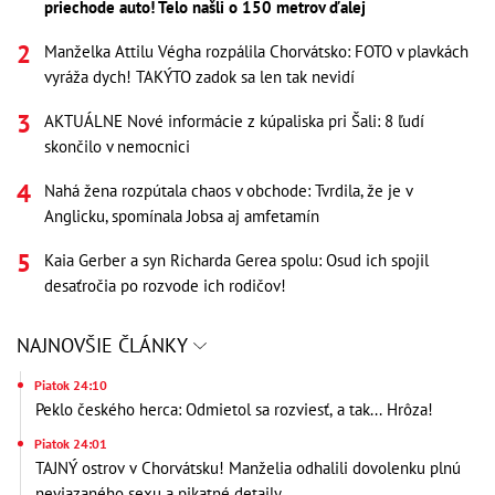
priechode auto! Telo našli o 150 metrov ďalej
Manželka Attilu Végha rozpálila Chorvátsko: FOTO v plavkách
vyráža dych! TAKÝTO zadok sa len tak nevidí
AKTUÁLNE Nové informácie z kúpaliska pri Šali: 8 ľudí
skončilo v nemocnici
Nahá žena rozpútala chaos v obchode: Tvrdila, že je v
Anglicku, spomínala Jobsa aj amfetamín
Kaia Gerber a syn Richarda Gerea spolu: Osud ich spojil
desaťročia po rozvode ich rodičov!
NAJNOVŠIE ČLÁNKY
Piatok 24:10
Peklo českého herca: Odmietol sa rozviesť, a tak... Hrôza!
Piatok 24:01
TAJNÝ ostrov v Chorvátsku! Manželia odhalili dovolenku plnú
neviazaného sexu a pikatné detaily