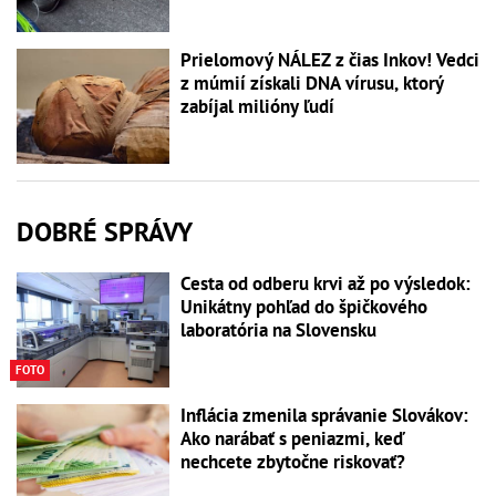
Prielomový NÁLEZ z čias Inkov! Vedci
z múmií získali DNA vírusu, ktorý
zabíjal milióny ľudí
DOBRÉ SPRÁVY
Cesta od odberu krvi až po výsledok:
Unikátny pohľad do špičkového
laboratória na Slovensku
FOTO
Inflácia zmenila správanie Slovákov:
Ako narábať s peniazmi, keď
nechcete zbytočne riskovať?