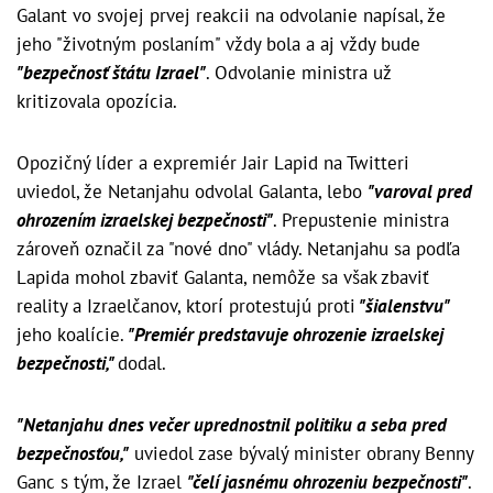
Galant vo svojej prvej reakcii na odvolanie napísal, že
jeho "životným poslaním" vždy bola a aj vždy bude
"bezpečnosť štátu Izrael"
. Odvolanie ministra už
kritizovala opozícia.
Opozičný líder a expremiér Jair Lapid na Twitteri
uviedol, že Netanjahu odvolal Galanta, lebo
"varoval pred
ohrozením izraelskej bezpečnosti"
. Prepustenie ministra
zároveň označil za "nové dno" vlády. Netanjahu sa podľa
Lapida mohol zbaviť Galanta, nemôže sa však zbaviť
reality a Izraelčanov, ktorí protestujú proti
"šialenstvu"
jeho koalície.
"Premiér predstavuje ohrozenie izraelskej
bezpečnosti,"
dodal.
"Netanjahu dnes večer uprednostnil politiku a seba pred
bezpečnosťou,"
uviedol zase bývalý minister obrany Benny
Ganc s tým, že Izrael
"čelí jasnému ohrozeniu bezpečnosti"
.