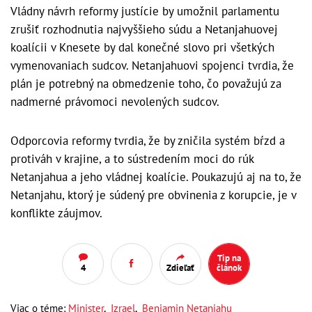
Vládny návrh reformy justície by umožnil parlamentu
zrušiť rozhodnutia najvyššieho súdu a Netanjahuovej
koalícii v Knesete by dal konečné slovo pri všetkých
vymenovaniach sudcov. Netanjahuovi spojenci tvrdia, že
plán je potrebný na obmedzenie toho, čo považujú za
nadmerné právomoci nevolených sudcov.
Odporcovia reformy tvrdia, že by zničila systém bŕzd a
protiváh v krajine, a to sústredením moci do rúk
Netanjahua a jeho vládnej koalície. Poukazujú aj na to, že
Netanjahu, ktorý je súdený pre obvinenia z korupcie, je v
konflikte záujmov.
Tip na
4
Zdieľať
článok
Viac o téme:
Minister
,
Izrael
,
Benjamin Netanjahu