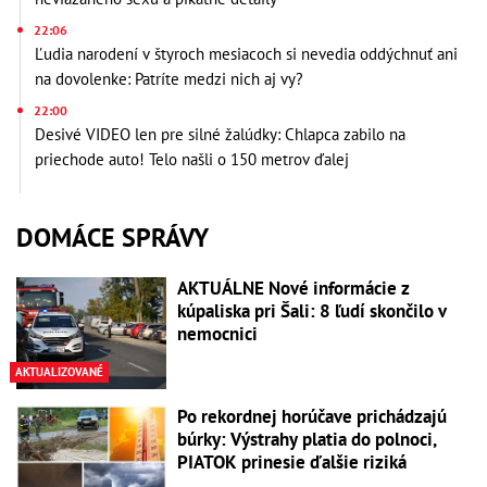
22:06
Ľudia narodení v štyroch mesiacoch si nevedia oddýchnuť ani
na dovolenke: Patríte medzi nich aj vy?
22:00
Desivé VIDEO len pre silné žalúdky: Chlapca zabilo na
priechode auto! Telo našli o 150 metrov ďalej
DOMÁCE SPRÁVY
AKTUÁLNE Nové informácie z
kúpaliska pri Šali: 8 ľudí skončilo v
nemocnici
AKTUALIZOVANÉ
Po rekordnej horúčave prichádzajú
búrky: Výstrahy platia do polnoci,
PIATOK prinesie ďalšie riziká