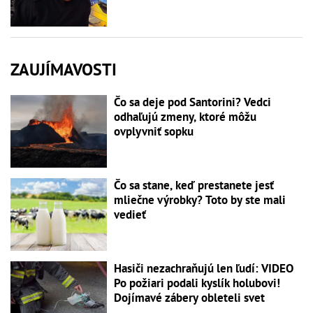
ZAUJÍMAVOSTI
Čo sa deje pod Santorini? Vedci
odhaľujú zmeny, ktoré môžu
ovplyvniť sopku
Čo sa stane, keď prestanete jesť
mliečne výrobky? Toto by ste mali
vedieť
Hasiči nezachraňujú len ľudí: VIDEO
Po požiari podali kyslík holubovi!
Dojímavé zábery obleteli svet