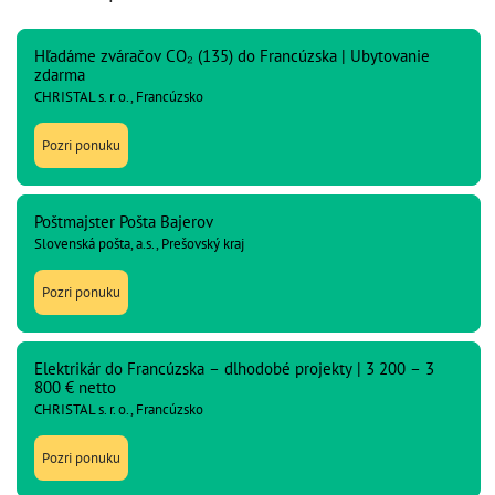
Hľadáme zváračov CO₂ (135) do Francúzska | Ubytovanie
zdarma
CHRISTAL s. r. o., Francúzsko
Pozri ponuku
Poštmajster Pošta Bajerov
Slovenská pošta, a.s., Prešovský kraj
Pozri ponuku
Elektrikár do Francúzska – dlhodobé projekty | 3 200 – 3
800 € netto
CHRISTAL s. r. o., Francúzsko
Pozri ponuku