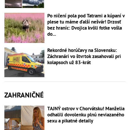
Po ničení pola pod Tatrami a kúpaní v
plese tu máme ďalší nešvár! Drzosť
bez hraníc: Dvojica kvôli fotke vošla
do...
Rekordné horúčavy na Slovensku:
Záchranári vo štvrtok zasahovali pri
kolapsoch už 83-krát
ZAHRANIČNÉ
TAJNÝ ostrov v Chorvátsku! Manželia
odhalili dovolenku plnú neviazaného
sexu a pikatné detaily