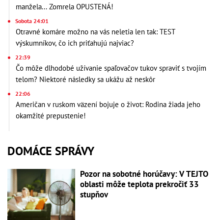
manžela... Zomrela OPUSTENÁ!
Sobota 24:01
Otravné komáre možno na vás neletia len tak: TEST
výskumníkov, čo ich priťahujú najviac?
22:39
Čo môže dlhodobé užívanie spaľovačov tukov spraviť s tvojím
telom? Niektoré následky sa ukážu až neskôr
22:06
Američan v ruskom väzení bojuje o život: Rodina žiada jeho
okamžité prepustenie!
DOMÁCE SPRÁVY
Pozor na sobotné horúčavy: V TEJTO
oblasti môže teplota prekročiť 33
stupňov