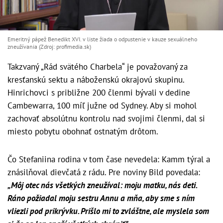
Emeritný pápež Benedikt XVI. v liste žiada o odpustenie v kauze sexuálneho
zneužívania (Zdroj: profimedia.sk)
Takzvaný „Rád svätého Charbela“ je považovaný za
kresťanskú sektu a náboženskú okrajovú skupinu.
Hinrichovci s približne 200 členmi bývali v dedine
Cambewarra, 100 míľ južne od Sydney. Aby si mohol
zachovať absolútnu kontrolu nad svojimi členmi, dal si
miesto pobytu obohnať ostnatým drôtom.
Čo Stefaniina rodina v tom čase nevedela: Kamm týral a
znásilňoval dievčatá z rádu. Pre noviny Bild povedala:
„Môj otec nás všetkých zneužíval: moju matku, nás deti.
Ráno požiadal moju sestru Annu a mňa, aby sme s ním
vliezli pod prikrývku. Prišlo mi to zvláštne, ale myslela som