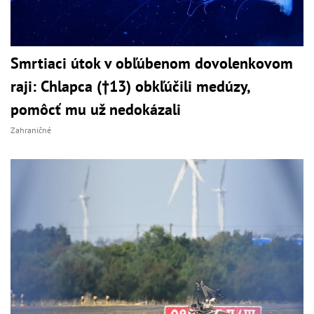
Smrtiaci útok v obľúbenom dovolenkovom
raji: Chlapca (†13) obkľúčili medúzy,
pomôcť mu už nedokázali
Zahraničné