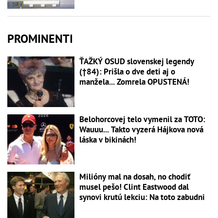
PROMINENTI
ŤAŽKÝ OSUD slovenskej legendy
(†84): Prišla o dve deti aj o
manžela... Zomrela OPUSTENÁ!
Belohorcovej telo vymenil za TOTO:
Wauuu... Takto vyzerá Hájkova nová
láska v bikinách!
Milióny mal na dosah, no chodiť
musel pešo! Clint Eastwood dal
synovi krutú lekciu: Na toto zabudni