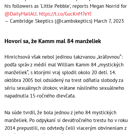
his followers as 'Little Pebble', reports Megan Norrid for
@DailyMailAU
.
https://t.co/GucKnM7eYJ
— Cambridge Skeptics (@cambskeptics)
March 7, 2023
Hovorí sa, že Kamm mal 84 manželiek
Hinrichsová však nebol jedinou takzvanou „kráľovnou“:
podľa správ z médií mal William Kamm 84 „mystických
manželiek“, s ktorými vraj splodil okolo 20 detí. 14.
októbra 2005 bol odsúdený na trest odňatia slobody za
sériu sexuálnych útokov, vrátane násilného sexuálneho
napadnutia 15-ročného dievčaťa.
Na súde tvrdil, že bola jednou z jeho 84 mystických
manželiek. Po odpykaní si deväťročného trestu ho v roku
2014 prepustili, no odvtedy čelil viacerým obvineniam z