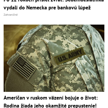
vydali do Nemecka pre bankovú lúpež
Zahraničné
Američan v ruskom väzení bojuje o život:
Rodina žiada jeho okamžité prepustenie!