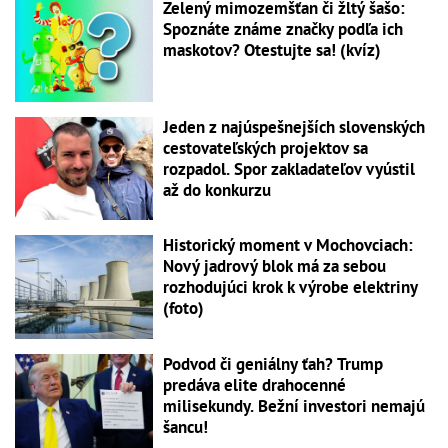
Zelený mimozemšťan či žltý šašo:
Spoznáte známe značky podľa ich
maskotov? Otestujte sa! (kvíz)
Jeden z najúspešnejších slovenských
cestovateľských projektov sa
rozpadol. Spor zakladateľov vyústil
až do konkurzu
Historický moment v Mochovciach:
Nový jadrový blok má za sebou
rozhodujúci krok k výrobe elektriny
(foto)
Podvod či geniálny ťah? Trump
predáva elite drahocenné
milisekundy. Bežní investori nemajú
šancu!