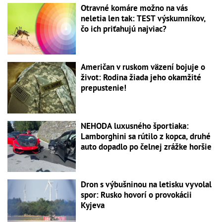
Otravné komáre možno na vás
neletia len tak: TEST výskumníkov,
čo ich priťahujú najviac?
Američan v ruskom väzení bojuje o
život: Rodina žiada jeho okamžité
prepustenie!
NEHODA luxusného športiaka:
Lamborghini sa rútilo z kopca, druhé
auto dopadlo po čelnej zrážke horšie
Dron s výbušninou na letisku vyvolal
spor: Rusko hovorí o provokácii
Kyjeva