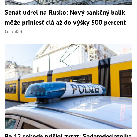
Senát udrel na Rusko: Nový sankčný balík
môže priniesť clá až do výšky 500 percent
Zahraničné
Po 12 rokoch prišiel zvrat: Sedemdesiatnika