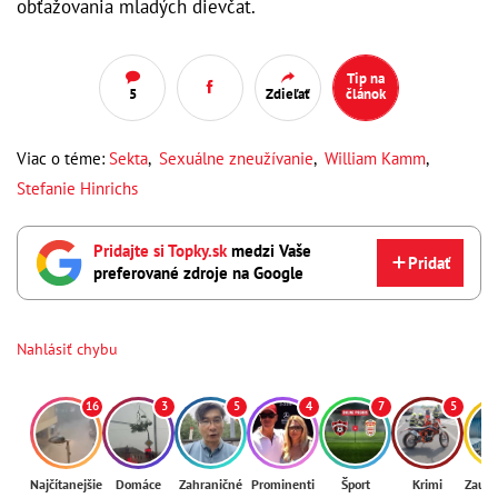
obťažovania mladých dievčat.
Tip na
5
Zdieľať
článok
Viac o téme:
Sekta
,
Sexuálne zneužívanie
,
William Kamm
,
Stefanie Hinrichs
Pridajte si Topky.sk
medzi Vaše
Pridať
preferované zdroje na Google
Nahlásiť chybu
16
3
5
4
7
5
Najčítanejšie
Domáce
Zahraničné
Prominenti
Šport
Krimi
Zaují