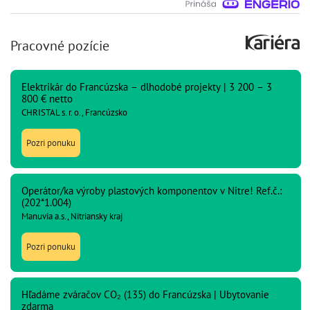
Pracovné pozície
Elektrikár do Francúzska – dlhodobé projekty | 3 200 – 3
800 € netto
CHRISTAL s. r. o., Francúzsko
Pozri ponuku
Operátor/ka výroby plastových komponentov v Nitre! Ref.č.:
(202*1.004)
Manuvia a.s., Nitriansky kraj
Pozri ponuku
Hľadáme zváračov CO₂ (135) do Francúzska | Ubytovanie
zdarma