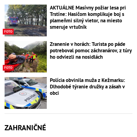
AKTUÁLNE Masívny požiar lesa pri
Trstíne: Hasičom komplikuje boj s
plameňmi silný vietor, na miesto
smeruje vrtuľník
FOTO
Zranenie v horách: Turista po páde
potreboval pomoc záchranárov, z túry
ho odviezli na nosidlách
FOTO
Polícia obvinila muža z Kežmarku:
Dlhodobé týranie družky a zásah v
obci
ZAHRANIČNÉ