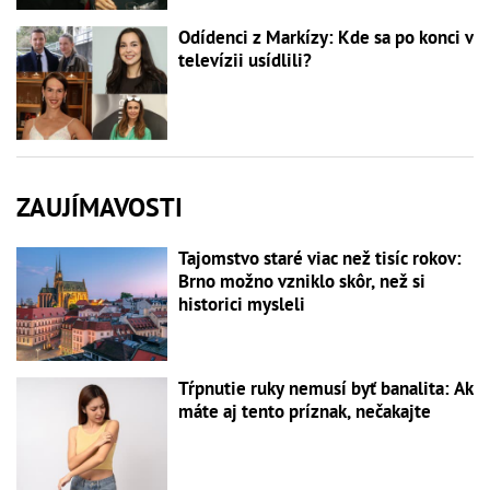
Odídenci z Markízy: Kde sa po konci v
televízii usídlili?
ZAUJÍMAVOSTI
Tajomstvo staré viac než tisíc rokov:
Brno možno vzniklo skôr, než si
historici mysleli
Tŕpnutie ruky nemusí byť banalita: Ak
máte aj tento príznak, nečakajte