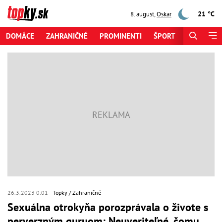
21 °C
8. august
,
Oskar
DOMÁCE
ZAHRANIČNÉ
PROMINENTI
ŠPORT
ZAUJÍMAV
26.3.2023 0:01
Topky
Zahraničné
Sexuálna otrokyňa porozprávala o živote s
perverzným guruom: Neuveriteľné, čomu