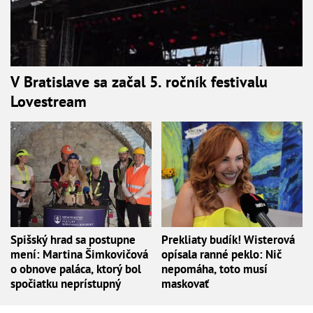
V Bratislave sa začal 5. ročník festivalu
Lovestream
Spišský hrad sa postupne
Prekliaty budík! Wisterová
mení: Martina Šimkovičová
opísala ranné peklo: Nič
o obnove paláca, ktorý bol
nepomáha, toto musí
spočiatku neprístupný
maskovať