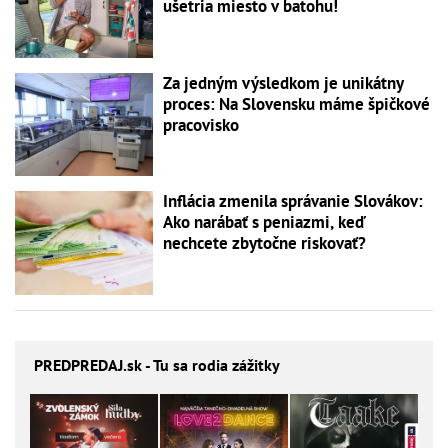
ušetria miesto v batohu!
Za jedným výsledkom je unikátny
proces: Na Slovensku máme špičkové
pracovisko
Inflácia zmenila správanie Slovákov:
Ako narábať s peniazmi, keď
nechcete zbytočne riskovať?
PREDPREDAJ
.sk - Tu sa rodia zážitky