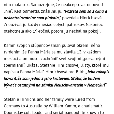
ním mala sex. Samozrejme, že neakceptoval odpoveď
„nie“. Keď odmietla, znásilnil ju.
"Pozrela som sa z okna a
nekontrolovateľne som plakala,"
povedala Hinrichsová.
Zneužíval ju každý mesiac celých päť rokov. Nakoniec
otehotnela ako 19-ročná, potom ju nechal na pokoji.
Kamm svojich stúpencov zmanipuloval okrem iného
tvrdením, že Panna Mária sa mu zjavila 13. v každom
mesiaci a on musel zachrániť svet svojimi „posvätnými
spermiami“. Ukázal Stefanie Hinrichsovej „listy, ktoré mu
napísala Panna Mária“. Hinrichsová pre Bild:
„Jeho rukopis
hovoril, že som jedna z jeho kráľovien. Sľúbil, že budem
bývať s ostatnými na zámku Neuschwanstein v Nemecku!“
Stefanie Hinrichs and her family were lured from
Germany to Australia by William Kamm, a charismatic
Doomsday cult leader and serial paedophile known to