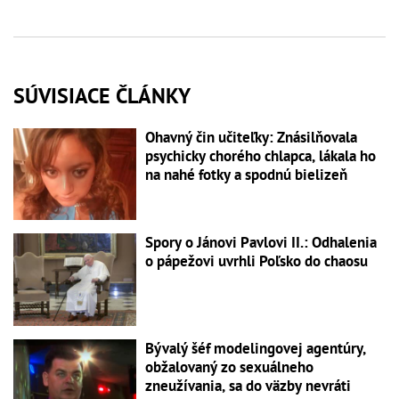
SÚVISIACE ČLÁNKY
Ohavný čin učiteľky: Znásilňovala
psychicky chorého chlapca, lákala ho
na nahé fotky a spodnú bielizeň
Spory o Jánovi Pavlovi II.: Odhalenia
o pápežovi uvrhli Poľsko do chaosu
Bývalý šéf modelingovej agentúry,
obžalovaný zo sexuálneho
zneužívania, sa do väzby nevráti