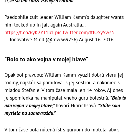
si, že sa len snaží všetkých chrániť."
Paedophile cult leader William Kamm's daughter wants
him locked up in jail again Australia…
https://t.co/6yK2YT1Icl
pic.twitter.com/ftIOSy5wsN
— Innovative Mind (@mw569256)
August 16, 2016
"Bolo to ako vojna v mojej hlave"
Opak bol pravdou: William Kamm využil dobrú vieru jej
rodiny, najskôr sa pomiloval s jej sestrou a nakoniec s
mladou Stefanie. V tom čase mala len 14 rokov. Aj dnes
je spomienka na manipulatívneho guru bolestná.
"Bolo to
ako vojna v mojej hlave,"
hovorí Hinrichsová.
"Stále som
myslela na samovraždu."
V tom čase bola nútená ísť s guruom do motela, aby s