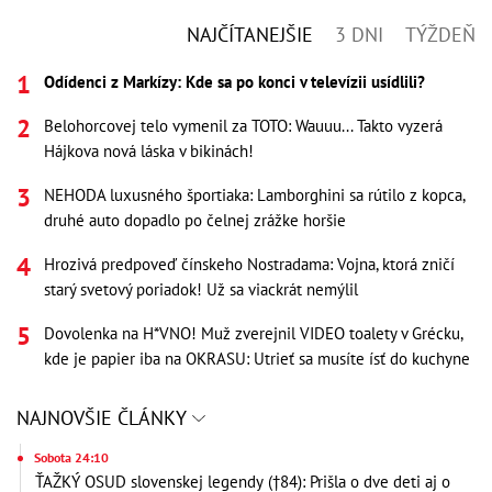
NAJČÍTANEJŠIE
3 DNI
TÝŽDEŇ
Odídenci z Markízy: Kde sa po konci v televízii usídlili?
Belohorcovej telo vymenil za TOTO: Wauuu... Takto vyzerá
Hájkova nová láska v bikinách!
NEHODA luxusného športiaka: Lamborghini sa rútilo z kopca,
druhé auto dopadlo po čelnej zrážke horšie
Hrozivá predpoveď čínskeho Nostradama: Vojna, ktorá zničí
starý svetový poriadok! Už sa viackrát nemýlil
Dovolenka na H*VNO! Muž zverejnil VIDEO toalety v Grécku,
kde je papier iba na OKRASU: Utrieť sa musíte ísť do kuchyne
NAJNOVŠIE ČLÁNKY
Sobota 24:10
ŤAŽKÝ OSUD slovenskej legendy (†84): Prišla o dve deti aj o