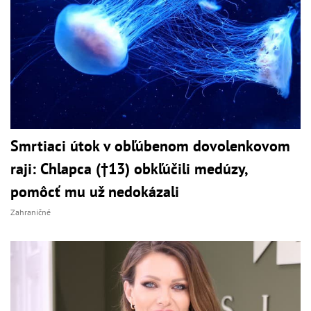
Smrtiaci útok v obľúbenom dovolenkovom
raji: Chlapca (†13) obkľúčili medúzy,
pomôcť mu už nedokázali
Zahraničné