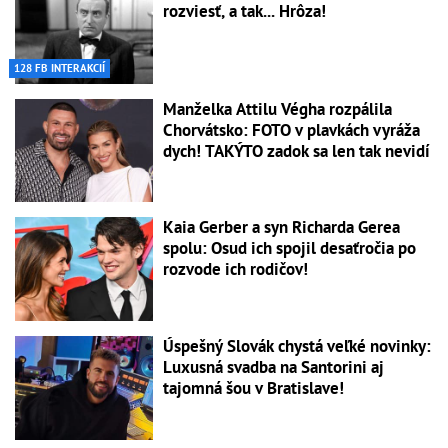
rozviesť, a tak... Hrôza!
128 FB INTERAKCIÍ
Manželka Attilu Végha rozpálila
Chorvátsko: FOTO v plavkách vyráža
dych! TAKÝTO zadok sa len tak nevidí
Kaia Gerber a syn Richarda Gerea
spolu: Osud ich spojil desaťročia po
rozvode ich rodičov!
Úspešný Slovák chystá veľké novinky:
Luxusná svadba na Santorini aj
tajomná šou v Bratislave!