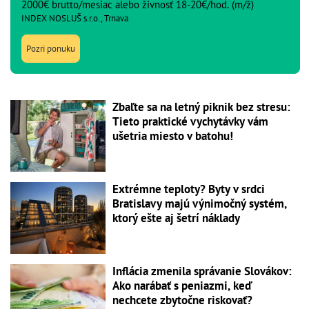
2000€ brutto/mesiac alebo živnosť 18-20€/hod. (m/ž)
INDEX NOSLUŠ s.r.o., Trnava
Pozri ponuku
Zbaľte sa na letný piknik bez stresu:
Tieto praktické vychytávky vám
ušetria miesto v batohu!
Extrémne teploty? Byty v srdci
Bratislavy majú výnimočný systém,
ktorý ešte aj šetrí náklady
Inflácia zmenila správanie Slovákov:
Ako narábať s peniazmi, keď
nechcete zbytočne riskovať?