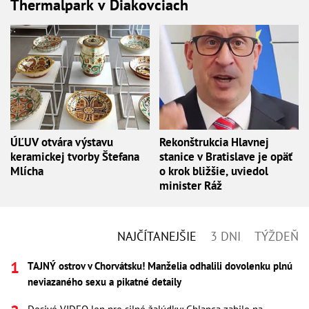
Thermalpark v Diakovciach
ÚĽUV otvára výstavu
Rekonštrukcia Hlavnej
keramickej tvorby Štefana
stanice v Bratislave je opäť
Mlícha
o krok bližšie, uviedol
minister Ráž
NAJČÍTANEJŠIE
3 DNI
TÝŽDEŇ
TAJNÝ ostrov v Chorvátsku! Manželia odhalili dovolenku plnú
neviazaného sexu a pikatné detaily