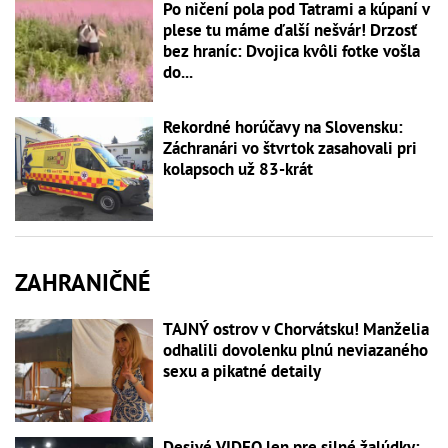
Po ničení pola pod Tatrami a kúpaní v
plese tu máme ďalší nešvár! Drzosť
bez hraníc: Dvojica kvôli fotke vošla
do...
Rekordné horúčavy na Slovensku:
Záchranári vo štvrtok zasahovali pri
kolapsoch už 83-krát
ZAHRANIČNÉ
TAJNÝ ostrov v Chorvátsku! Manželia
odhalili dovolenku plnú neviazaného
sexu a pikatné detaily
Desivé VIDEO len pre silné žalúdky: