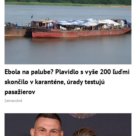
Ebola na palube? Plavidlo s vyše 200 ľuďmi
skončilo v karanténe, úrady testujú
pasažierov
Zahraničné