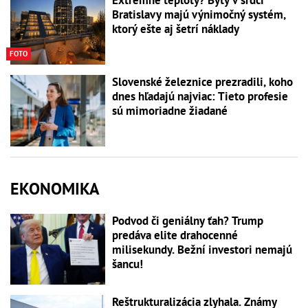
Extrémne teploty? Byty v srdci
Bratislavy majú výnimočný systém,
ktorý ešte aj šetrí náklady
FOTO
Slovenské železnice prezradili, koho
dnes hľadajú najviac: Tieto profesie
sú mimoriadne žiadané
EKONOMIKA
Podvod či geniálny ťah? Trump
predáva elite drahocenné
milisekundy. Bežní investori nemajú
šancu!
Reštrukturalizácia zlyhala. Známy