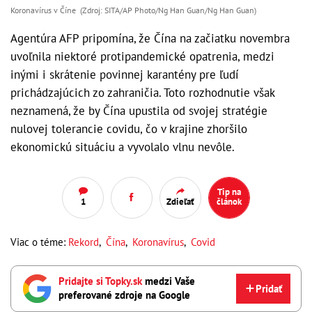
Koronavírus v Číne (Zdroj: SITA/AP Photo/Ng Han Guan/Ng Han Guan)
Agentúra AFP pripomína, že Čína na začiatku novembra
uvoľnila niektoré protipandemické opatrenia, medzi
inými i skrátenie povinnej karantény pre ľudí
prichádzajúcich zo zahraničia. Toto rozhodnutie však
neznamená, že by Čína upustila od svojej stratégie
nulovej tolerancie covidu, čo v krajine zhoršilo
ekonomickú situáciu a vyvolalo vlnu nevôle.
Tip na
1
Zdieľať
článok
Viac o téme:
Rekord
,
Čína
,
Koronavírus
,
Covid
Pridajte si Topky.sk
medzi Vaše
Pridať
preferované zdroje na Google