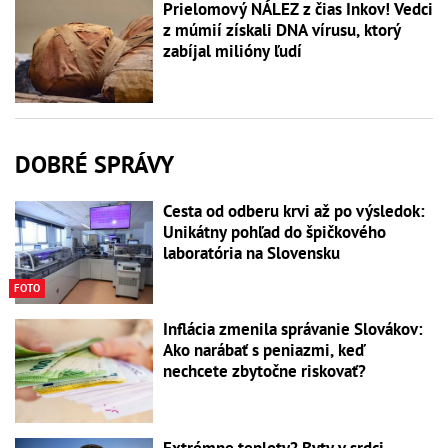
Prielomový NÁLEZ z čias Inkov! Vedci
z múmií získali DNA vírusu, ktorý
zabíjal milióny ľudí
DOBRÉ SPRÁVY
Cesta od odberu krvi až po výsledok:
Unikátny pohľad do špičkového
laboratória na Slovensku
FOTO
Inflácia zmenila správanie Slovákov:
Ako narábať s peniazmi, keď
nechcete zbytočne riskovať?