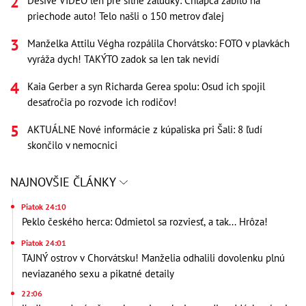
Desivé VIDEO len pre silné žalúdky: Chlapca zabilo na
priechode auto! Telo našli o 150 metrov ďalej
Manželka Attilu Végha rozpálila Chorvátsko: FOTO v plavkách
vyráža dych! TAKÝTO zadok sa len tak nevidí
Kaia Gerber a syn Richarda Gerea spolu: Osud ich spojil
desaťročia po rozvode ich rodičov!
AKTUÁLNE Nové informácie z kúpaliska pri Šali: 8 ľudí
skončilo v nemocnici
NAJNOVŠIE ČLÁNKY
Piatok 24:10
Peklo českého herca: Odmietol sa rozviesť, a tak... Hrôza!
Piatok 24:01
TAJNÝ ostrov v Chorvátsku! Manželia odhalili dovolenku plnú
neviazaného sexu a pikatné detaily
22:06