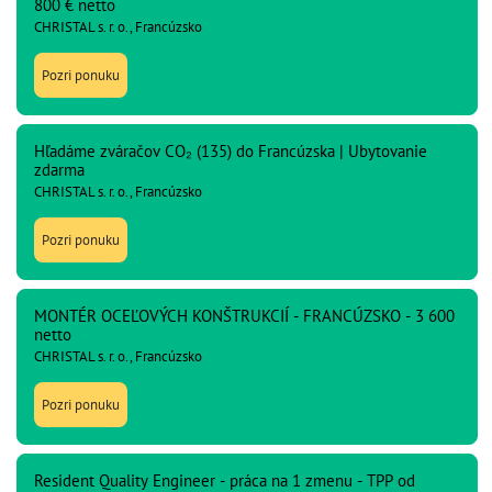
800 € netto
CHRISTAL s. r. o., Francúzsko
Pozri ponuku
Hľadáme zváračov CO₂ (135) do Francúzska | Ubytovanie
zdarma
CHRISTAL s. r. o., Francúzsko
Pozri ponuku
MONTÉR OCEĽOVÝCH KONŠTRUKCIÍ - FRANCÚZSKO - 3 600
netto
CHRISTAL s. r. o., Francúzsko
Pozri ponuku
Resident Quality Engineer - práca na 1 zmenu - TPP od