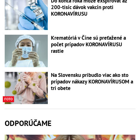
Do konca roka môže exspirovať až
200-tisíc dávok vakcín proti
KORONAVÍRUSU
Krematóriá v Číne sú preťažené a
počet prípadov KORONAVÍRUSU
rastie
Na Slovensku pribudlo viac ako sto
prípadov nákazy KORONAVÍRUSOM a
tri obete
FOTO
ODPORÚČAME