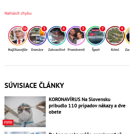
Nahlásiť chybu
16
3
6
5
7
4
Najčítanejšie
Domáce
Zahraničné
Prominenti
Šport
Krimi
Zaují
SÚVISIACE ČLÁNKY
KORONAVÍRUS Na Slovensku
pribudlo 110 prípadov nákazy a dve
obete
FOTO