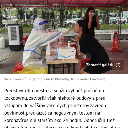
Zobraziť galériu
(3)
Koronavírus v Číne (Zdroj: SITA/AP Photo/Ng Han Guan/Ng Han Guan)
Predstavitelia mesta sa snažia vyhnúť plošnému
lockdownu, zatvorili však niektoré budovy a pred
vstupom do väčšiny verejných priestorov zaviedli
povinnosť preukázať sa negatívnym testom na
koronavírus nie starším ako 24 hodín. Odporučili tiež
obyvateľom mesta, aby sa cez víkend vyhli cestovaniu a