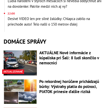
Ľudia narodení v štyroch mesiacoch si nevedia oddýchnuť ani
na dovolenke: Patríte medzi nich aj vy?
22:00
Desivé VIDEO len pre silné žalúdky: Chlapca zabilo na
priechode auto! Telo našli o 150 metrov ďalej
DOMÁCE SPRÁVY
AKTUÁLNE Nové informácie z
kúpaliska pri Šali: 8 ľudí skončilo v
nemocnici
AKTUALIZOVANÉ
Po rekordnej horúčave prichádzajú
búrky: Výstrahy platia do polnoci,
PIATOK prinesie ďalšie riziká