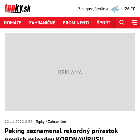
26 °C
7. august
,
Štefánia
DOMÁCE
ZAHRANIČNÉ
PROMINENTI
ŠPORT
ZAUJÍMAV
22.11.2022 8:59
Topky
Zahraničné
Peking zaznamenal rekordný prírastok
nových prípadov KORONAVÍRUSU