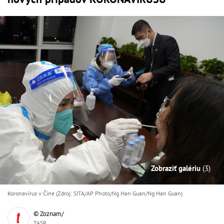
Zobraziť galériu
(3)
Koronavírus v Číne (Zdroj: SITA/AP Photo/Ng Han Guan/Ng Han Guan)
© Zoznam/
TASR