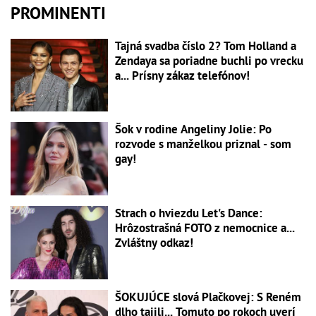
PROMINENTI
Tajná svadba číslo 2? Tom Holland a
Zendaya sa poriadne buchli po vrecku
a... Prísny zákaz telefónov!
Šok v rodine Angeliny Jolie: Po
rozvode s manželkou priznal - som
gay!
Strach o hviezdu Let's Dance:
Hrôzostrašná FOTO z nemocnice a...
Zvláštny odkaz!
ŠOKUJÚCE slová Plačkovej: S Reném
dlho tajili... Tomuto po rokoch uverí