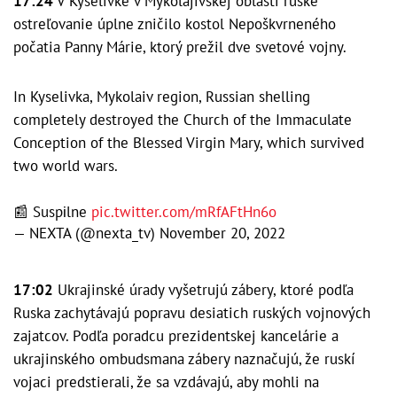
17:24
V Kyselivke v Mykolajivskej oblasti ruské
ostreľovanie úplne zničilo kostol Nepoškvrneného
počatia Panny Márie, ktorý prežil dve svetové vojny.
In Kyselivka, Mykolaiv region, Russian shelling
completely destroyed the Church of the Immaculate
Conception of the Blessed Virgin Mary, which survived
two world wars.
📰 Suspіlne
pic.twitter.com/mRfAFtHn6o
— NEXTA (@nexta_tv)
November 20, 2022
17:02
Ukrajinské úrady vyšetrujú zábery, ktoré podľa
Ruska zachytávajú popravu desiatich ruských vojnových
zajatcov. Podľa poradcu prezidentskej kancelárie a
ukrajinského ombudsmana zábery naznačujú, že ruskí
vojaci predstierali, že sa vzdávajú, aby mohli na