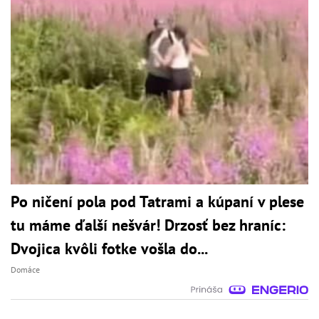
Po ničení pola pod Tatrami a kúpaní v plese
tu máme ďalší nešvár! Drzosť bez hraníc:
Dvojica kvôli fotke vošla do...
Domáce