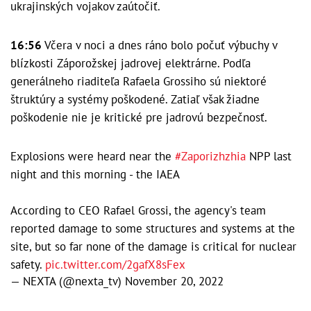
ukrajinských vojakov zaútočiť.
16:56
Včera v noci a dnes ráno bolo počuť výbuchy v
blízkosti Záporožskej jadrovej elektrárne. Podľa
generálneho riaditeľa Rafaela Grossiho sú niektoré
štruktúry a systémy poškodené. Zatiaľ však žiadne
poškodenie nie je kritické pre jadrovú bezpečnosť.
Explosions were heard near the
#Zaporizhzhia
NPP last
night and this morning - the IAEA
According to CEO Rafael Grossi, the agency's team
reported damage to some structures and systems at the
site, but so far none of the damage is critical for nuclear
safety.
pic.twitter.com/2gafX8sFex
— NEXTA (@nexta_tv)
November 20, 2022