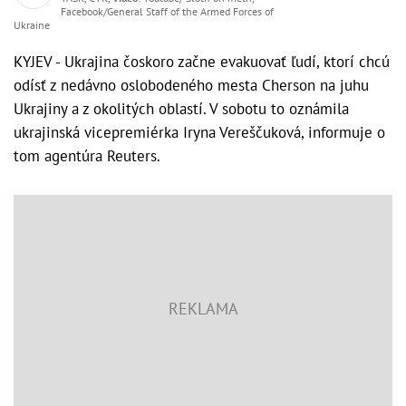
Facebook/General Staff of the Armed Forces of
Ukraine
KYJEV - Ukrajina čoskoro začne evakuovať ľudí, ktorí chcú
odísť z nedávno oslobodeného mesta Cherson na juhu
Ukrajiny a z okolitých oblastí. V sobotu to oznámila
ukrajinská vicepremiérka Iryna Vereščuková, informuje o
tom agentúra Reuters.