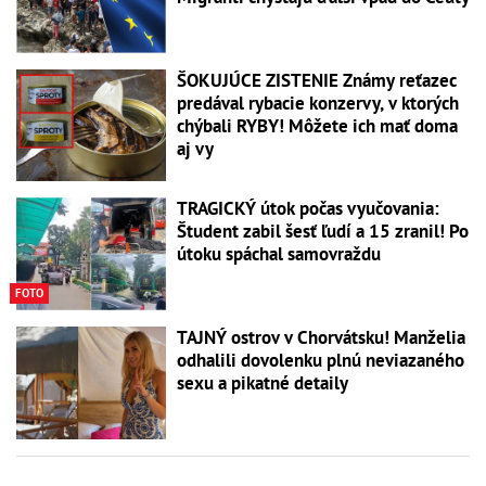
ŠOKUJÚCE ZISTENIE Známy reťazec
predával rybacie konzervy, v ktorých
chýbali RYBY! Môžete ich mať doma
aj vy
TRAGICKÝ útok počas vyučovania:
Študent zabil šesť ľudí a 15 zranil! Po
útoku spáchal samovraždu
FOTO
TAJNÝ ostrov v Chorvátsku! Manželia
odhalili dovolenku plnú neviazaného
sexu a pikatné detaily