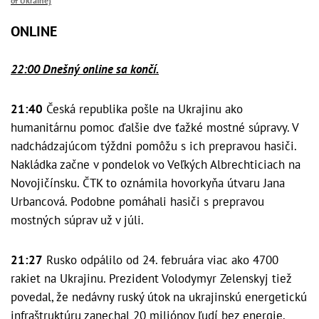
of Ukraine)
ONLINE
22:00 Dnešný online sa končí.
21:40
Česká republika pošle na Ukrajinu ako
humanitárnu pomoc ďalšie dve ťažké mostné súpravy. V
nadchádzajúcom týždni pomôžu s ich prepravou hasiči.
Nakládka začne v pondelok vo Veľkých Albrechticiach na
Novojičínsku. ČTK to oznámila hovorkyňa útvaru Jana
Urbancová. Podobne pomáhali hasiči s prepravou
mostných súprav už v júli.
21:27
Rusko odpálilo od 24. februára viac ako 4700
rakiet na Ukrajinu. Prezident Volodymyr Zelenskyj tiež
povedal, že nedávny ruský útok na ukrajinskú energetickú
infraštruktúru zanechal 20 miliónov ľudí bez energie.