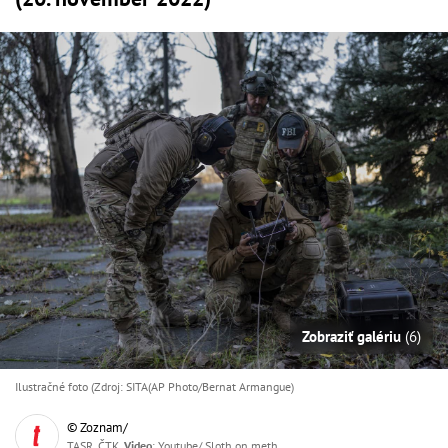
Zobraziť galériu
(6)
Ilustračné foto (Zdroj: SITA(AP Photo/Bernat Armangue)
© Zoznam/
TASR, ČTK,
Video
: Youtube/ Sloth on meth,