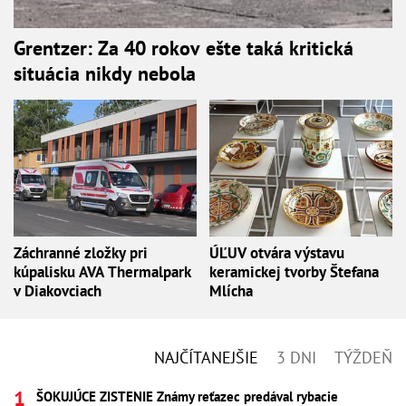
Grentzer: Za 40 rokov ešte taká kritická
situácia nikdy nebola
Záchranné zložky pri
ÚĽUV otvára výstavu
kúpalisku AVA Thermalpark
keramickej tvorby Štefana
v Diakovciach
Mlícha
NAJČÍTANEJŠIE
3 DNI
TÝŽDEŇ
ŠOKUJÚCE ZISTENIE Známy reťazec predával rybacie