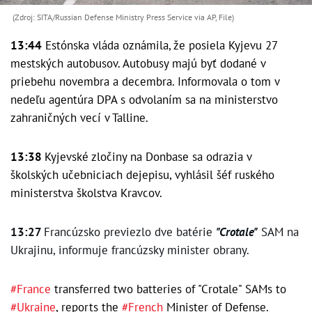
(Zdroj: SITA/Russian Defense Ministry Press Service via AP, File)
13:44
Estónska vláda oznámila, že posiela Kyjevu 27
mestských autobusov. Autobusy majú byť dodané v
priebehu novembra a decembra. Informovala o tom v
nedeľu agentúra DPA s odvolaním sa na ministerstvo
zahraničných vecí v Talline.
13:38
Kyjevské zločiny na Donbase sa odrazia v
školských učebniciach dejepisu, vyhlásil šéf ruského
ministerstva školstva Kravcov.
13:27
Francúzsko
previezlo dve batérie
"Crotale"
SAM na
Ukrajinu
, informuje francúzsky minister obrany.
#France
transferred two batteries of "Crotale" SAMs to
#Ukraine
, reports the
#French
Minister of Defense.