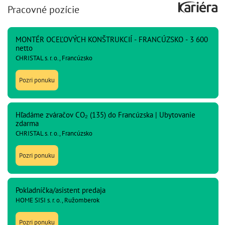
Pracovné pozície
MONTÉR OCEĽOVÝCH KONŠTRUKCIÍ - FRANCÚZSKO - 3 600
netto
CHRISTAL s. r. o., Francúzsko
Pozri ponuku
Hľadáme zváračov CO₂ (135) do Francúzska | Ubytovanie
zdarma
CHRISTAL s. r. o., Francúzsko
Pozri ponuku
Pokladníčka/asistent predaja
HOME SISI s. r. o., Ružomberok
Pozri ponuku