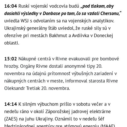
16:04
Ruskí vojenskí vodcovia budú
„pod tlakom, aby
dosiahli výsledky v Donbase po tom, čo sa vzdali Chersonu,“
uviedla WSJ s odvolaním sa na vojenských analytikov.
Ukrajinský generálny štáb uviedol, že ruské sily sú v
ofenzíve pri mestách Bakhmut a Avdiivka v Doneckej
oblasti.
15:02
Nákupné centrá v Rivne evakuovali pre bombové 
hrozby. 
Orgány Rivne dostali anonymné tipy 20. 
novembra na údajnú prítomnosť výbušných zariadení v 
nákupných centrách v meste, informoval starosta Rivne 
Oleksandr Tretiak 20. novembra.
14:14
K silným výbuchom prišlo v sobotu večer a v
nedeľu ráno v okolí Záporožskej jadrovej elektrárne
(ZAES) na juhu Ukrajiny. Oznámil to v nedeľu šéf
Medzinárodnej agentúry pre atómovú energiu (MAAE)