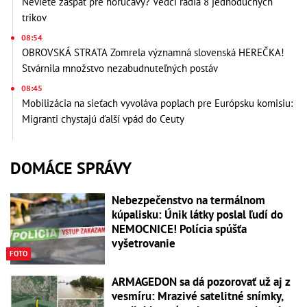
Neviete zaspať pre horúčavy? Vedci radia 8 jednoduchých
trikov
08:54
OBROVSKÁ STRATA Zomrela významná slovenská HEREČKA!
Stvárnila množstvo nezabudnuteľných postáv
08:45
Mobilizácia na sieťach vyvoláva poplach pre Európsku komisiu:
Migranti chystajú ďalší vpád do Ceuty
DOMÁCE SPRÁVY
Nebezpečenstvo na termálnom
kúpalisku: Únik látky poslal ľudí do
NEMOCNICE! Polícia spúšťa
vyšetrovanie
FOTO
ARMAGEDON sa dá pozorovať už aj z
vesmíru: Mrazivé satelitné snímky,