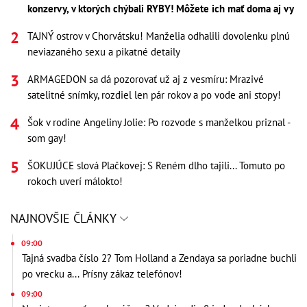
konzervy, v ktorých chýbali RYBY! Môžete ich mať doma aj vy
TAJNÝ ostrov v Chorvátsku! Manželia odhalili dovolenku plnú
neviazaného sexu a pikatné detaily
ARMAGEDON sa dá pozorovať už aj z vesmíru: Mrazivé
satelitné snímky, rozdiel len pár rokov a po vode ani stopy!
Šok v rodine Angeliny Jolie: Po rozvode s manželkou priznal -
som gay!
ŠOKUJÚCE slová Plačkovej: S Reném dlho tajili... Tomuto po
rokoch uverí málokto!
NAJNOVŠIE ČLÁNKY
09:00
Tajná svadba číslo 2? Tom Holland a Zendaya sa poriadne buchli
po vrecku a... Prísny zákaz telefónov!
09:00