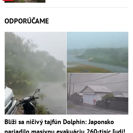
ODPORÚČAME
Blíži sa ničivý tajfún Dolphin: Japonsko
nariadilo masívnu evakuáciu 260-tisíc ľudí!