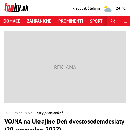
24 °C
7. august
,
Štefánia
DOMÁCE
ZAHRANIČNÉ
PROMINENTI
ŠPORT
ZAUJÍMAV
20.11.2022 19:57
Topky
Zahraničné
VOJNA na Ukrajine Deň dvestosedemdesiaty
(20. november 2022)