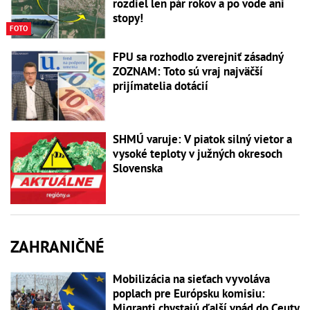
rozdiel len pár rokov a po vode ani
stopy!
FOTO
FPU sa rozhodlo zverejniť zásadný
ZOZNAM: Toto sú vraj najväčší
prijímatelia dotácií
SHMÚ varuje: V piatok silný vietor a
vysoké teploty v južných okresoch
Slovenska
ZAHRANIČNÉ
Mobilizácia na sieťach vyvoláva
poplach pre Európsku komisiu:
Migranti chystajú ďalší vpád do Ceuty