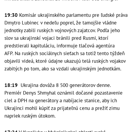
19:30
Komisár ukrajinského parlamentu pre ľudské práva
Dmytro Lubinec v nedeľu poprel, že tamojšie vládne
jednotky zabili ruských vojnových zajatcov. Podľa jeho
slov sa ukrajinskí vojaci bránili pred Rusmi, ktorí
predstierali kapituláciu, informuje tlačová agentúra
AFP. Na ruských sociálnych sieťach sa totiž tento týždeň
objavili videá, ktoré údajne ukazujú telá ruských vojakov
zabitých po tom, ako sa vzdali ukrajinským jednotkám.
18:19
Ukrajina dováža 8 500 generátorov denne.
Premiér Denys Shmyhal oznámil dočasné pozastavenie
ciel a DPH na generátory a nabíjacie stanice, aby ich
Ukrajinci mohli kúpiť za prijateľnú cenu a prežiť zimu
napriek ruským útokom.