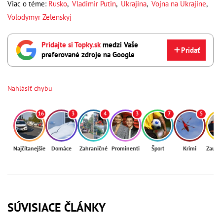
Viac o téme:
Rusko
,
Vladimir Putin
,
Ukrajina
,
Vojna na Ukrajine
,
Volodymyr Zelenskyj
Pridajte si Topky.sk
medzi Vaše
Pridať
preferované zdroje na Google
Nahlásiť chybu
16
3
4
3
7
5
Najčítanejšie
Domáce
Zahraničné
Prominenti
Šport
Krimi
Zaují
SÚVISIACE ČLÁNKY