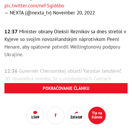
pic.twitter.com/neFSgJd6bo
— NEXTA (@nexta_tv)
November 20, 2022
12:37
Minister obrany Oleksii Reznikov sa dnes stretol v
Kyjeve so svojím novozélandským náprotivkom Peeni
Henare, aby opätovne potvrdil Wellingtonovu podporu
Ukrajine.
12:36
Guvernér Chersonskej oblasti Yaroslav Januševič
20. novembra uviedol, že v oslobodených častiach
Chersonskej oblasti bolo obnovených 52 mobilných
POKRAČOVANIE ČLÁNKU
základňových staníc a tri veže pre mobilnú komunikáciu.
Tip na
1369
Zdieľať
článok