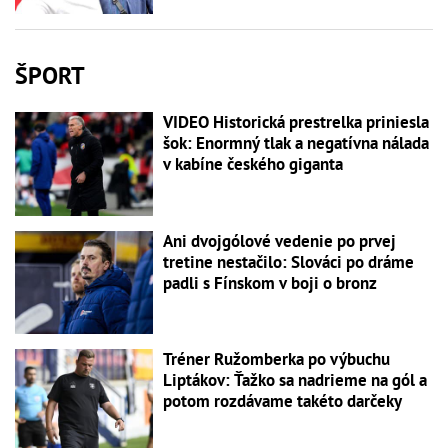
ŠPORT
VIDEO Historická prestrelka priniesla
šok: Enormný tlak a negatívna nálada
v kabíne českého giganta
Ani dvojgólové vedenie po prvej
tretine nestačilo: Slováci po dráme
padli s Fínskom v boji o bronz
Tréner Ružomberka po výbuchu
Liptákov: Ťažko sa nadrieme na gól a
potom rozdávame takéto darčeky