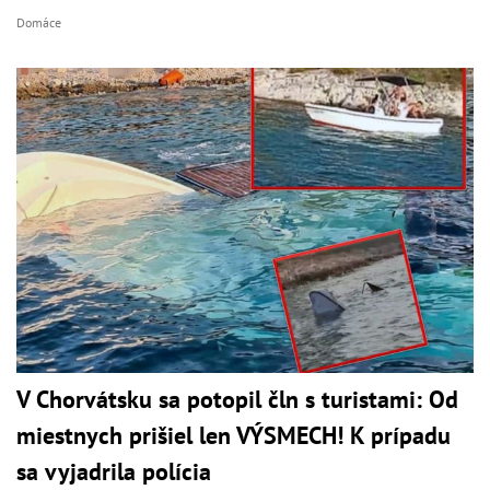
Domáce
V Chorvátsku sa potopil čln s turistami: Od
miestnych prišiel len VÝSMECH! K prípadu
sa vyjadrila polícia