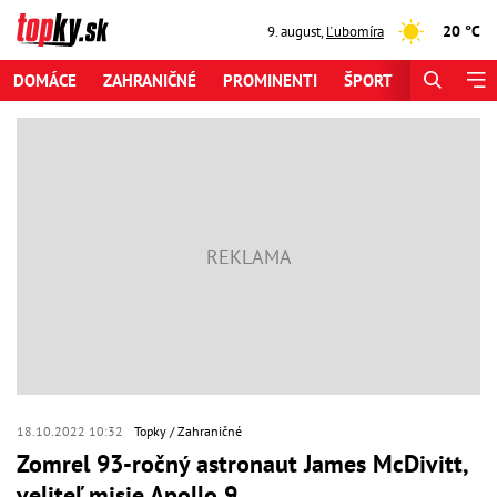
20 °C
9. august
,
Ľubomíra
DOMÁCE
ZAHRANIČNÉ
PROMINENTI
ŠPORT
ZAUJÍMAV
18.10.2022 10:32
Topky
Zahraničné
Zomrel 93-ročný astronaut James McDivitt,
veliteľ misie Apollo 9