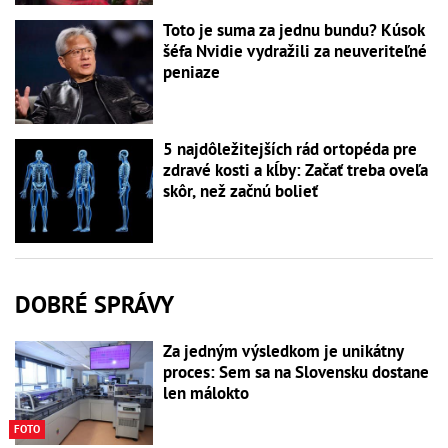
Toto je suma za jednu bundu? Kúsok
šéfa Nvidie vydražili za neuveriteľné
peniaze
5 najdôležitejších rád ortopéda pre
zdravé kosti a kĺby: Začať treba oveľa
skôr, než začnú bolieť
DOBRÉ SPRÁVY
Za jedným výsledkom je unikátny
proces: Sem sa na Slovensku dostane
len málokto
FOTO