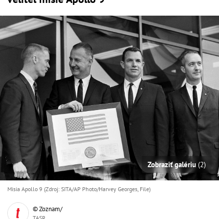
Zobraziť galériu
(2)
Misia Apollo 9 (Zdroj: SITA/AP Photo/Harvey Georges, File)
© Zoznam/
TASR