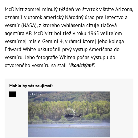
McDivitt zomrel minulý týždeň vo štvrtok v štáte Arizona,
oznámil v utorok americký Národný úrad pre letectvo a
vesmír (NASA), z ktorého vyhlásenia cituje tlačová
agentúra AP. McDivitt bol tiež v roku 1965 veliteľom
vesmírnej misie Gemini 4, v rámci ktorej jeho kolega
Edward White uskutočnil prvý výstup Američana do
vesmíru. Jeho fotografie Whitea počas výstupu do
otvoreného vesmíru sa stali
"ikonickými".
Mohlo by vás zaujímať: