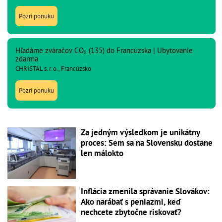
Pozri ponuku
Hľadáme zváračov CO₂ (135) do Francúzska | Ubytovanie
zdarma
CHRISTAL s. r. o., Francúzsko
Pozri ponuku
Za jedným výsledkom je unikátny
proces: Sem sa na Slovensku dostane
len málokto
Inflácia zmenila správanie Slovákov:
Ako narábať s peniazmi, keď
nechcete zbytočne riskovať?