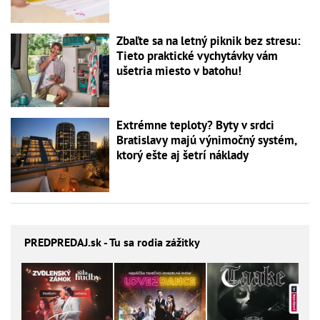
Zbaľte sa na letný piknik bez stresu:
Tieto praktické vychytávky vám
ušetria miesto v batohu!
Extrémne teploty? Byty v srdci
Bratislavy majú výnimočný systém,
ktorý ešte aj šetrí náklady
PREDPREDAJ
.sk - Tu sa rodia zážitky