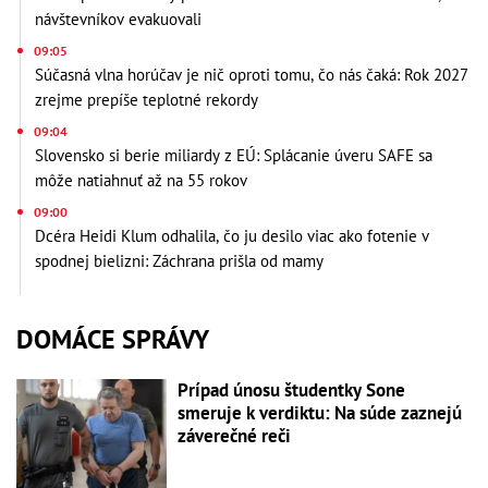
návštevníkov evakuovali
09:05
Súčasná vlna horúčav je nič oproti tomu, čo nás čaká: Rok 2027
zrejme prepíše teplotné rekordy
09:04
Slovensko si berie miliardy z EÚ: Splácanie úveru SAFE sa
môže natiahnuť až na 55 rokov
09:00
Dcéra Heidi Klum odhalila, čo ju desilo viac ako fotenie v
spodnej bielizni: Záchrana prišla od mamy
DOMÁCE SPRÁVY
Prípad únosu študentky Sone
smeruje k verdiktu: Na súde zaznejú
záverečné reči