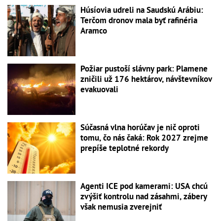
Húsíovia udreli na Saudskú Arábiu:
Terčom dronov mala byť rafinéria
Aramco
Požiar pustoší slávny park: Plamene
zničili už 176 hektárov, návštevníkov
evakuovali
Súčasná vlna horúčav je nič oproti
tomu, čo nás čaká: Rok 2027 zrejme
prepíše teplotné rekordy
Agenti ICE pod kamerami: USA chcú
zvýšiť kontrolu nad zásahmi, zábery
však nemusia zverejniť