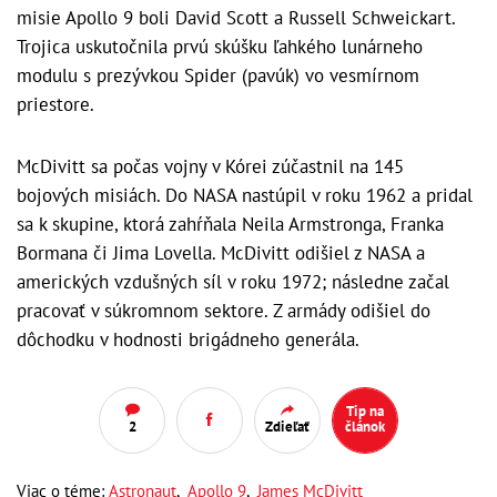
misie Apollo 9 boli David Scott a Russell Schweickart.
Trojica uskutočnila prvú skúšku ľahkého lunárneho
modulu s prezývkou Spider (pavúk) vo vesmírnom
priestore.
McDivitt sa počas vojny v Kórei zúčastnil na 145
bojových misiách. Do NASA nastúpil v roku 1962 a pridal
sa k skupine, ktorá zahŕňala Neila Armstronga, Franka
Bormana či Jima Lovella. McDivitt odišiel z NASA a
amerických vzdušných síl v roku 1972; následne začal
pracovať v súkromnom sektore. Z armády odišiel do
dôchodku v hodnosti brigádneho generála.
Tip na
2
Zdieľať
článok
Viac o téme:
Astronaut
,
Apollo 9
,
James McDivitt