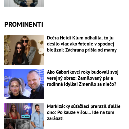
PROMINENTI
Dcéra Heidi Klum odhalila, čo ju
desilo viac ako fotenie v spodnej
bielizni: Záchrana prišla od mamy
Ako Gáboríkovci roky budovali svoj
verejný obraz: Zamilovaný pár a
rodinná idylka! Zmenilo sa niečo?
Markizácky súťažiaci prerazil ďalšie
dno: Po kauze v šou... Ide na tom
zarábať!