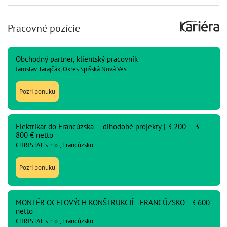
Pracovné pozície
Obchodný partner, klientský pracovník
Jaroslav Tarajčák, Okres Spišská Nová Ves
Pozri ponuku
Elektrikár do Francúzska – dlhodobé projekty | 3 200 – 3
800 € netto
CHRISTAL s. r. o., Francúzsko
Pozri ponuku
MONTÉR OCEĽOVÝCH KONŠTRUKCIÍ - FRANCÚZSKO - 3 600
netto
CHRISTAL s. r. o., Francúzsko