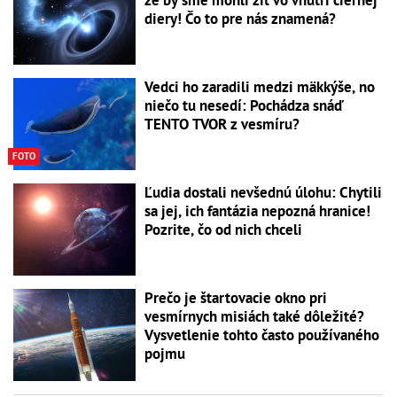
že by sme mohli žiť vo vnútri čiernej
diery! Čo to pre nás znamená?
Vedci ho zaradili medzi mäkkýše, no
niečo tu nesedí: Pochádza snáď
TENTO TVOR z vesmíru?
FOTO
Ľudia dostali nevšednú úlohu: Chytili
sa jej, ich fantázia nepozná hranice!
Pozrite, čo od nich chceli
Prečo je štartovacie okno pri
vesmírnych misiách také dôležité?
Vysvetlenie tohto často používaného
pojmu