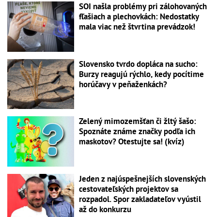
SOI našla problémy pri zálohovaných
fľašiach a plechovkách: Nedostatky
mala viac než štvrtina prevádzok!
Slovensko tvrdo dopláca na sucho:
Burzy reagujú rýchlo, kedy pocítime
horúčavy v peňaženkách?
Zelený mimozemšťan či žltý šašo:
Spoznáte známe značky podľa ich
maskotov? Otestujte sa! (kvíz)
Jeden z najúspešnejších slovenských
cestovateľských projektov sa
rozpadol. Spor zakladateľov vyústil
až do konkurzu