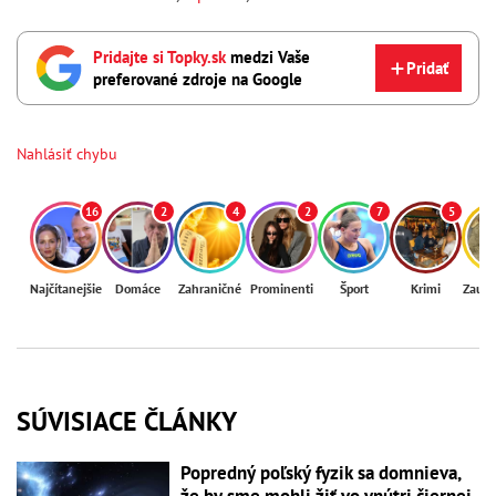
Pridajte si Topky.sk
medzi Vaše
Pridať
preferované zdroje na Google
Nahlásiť chybu
16
2
4
2
7
5
Najčítanejšie
Domáce
Zahraničné
Prominenti
Šport
Krimi
Zaují
SÚVISIACE ČLÁNKY
Popredný poľský fyzik sa domnieva,