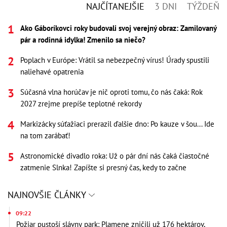
NAJČÍTANEJŠIE
3 DNI
TÝŽDEŇ
Ako Gáboríkovci roky budovali svoj verejný obraz: Zamilovaný
pár a rodinná idylka! Zmenilo sa niečo?
Poplach v Európe: Vrátil sa nebezpečný vírus! Úrady spustili
naliehavé opatrenia
Súčasná vlna horúčav je nič oproti tomu, čo nás čaká: Rok
2027 zrejme prepíše teplotné rekordy
Markizácky súťažiaci prerazil ďalšie dno: Po kauze v šou... Ide
na tom zarábať!
Astronomické divadlo roka: Už o pár dní nás čaká čiastočné
zatmenie Slnka! Zapíšte si presný čas, kedy to začne
NAJNOVŠIE ČLÁNKY
09:22
Požiar pustoší slávny park: Plamene zničili už 176 hektárov,