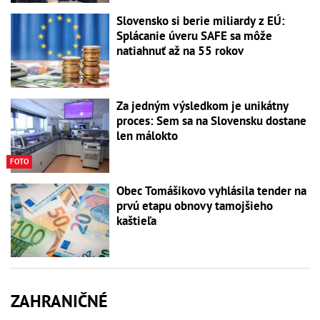
Slovensko si berie miliardy z EÚ:
Splácanie úveru SAFE sa môže
natiahnuť až na 55 rokov
Za jedným výsledkom je unikátny
proces: Sem sa na Slovensku dostane
len málokto
FOTO
Obec Tomášikovo vyhlásila tender na
prvú etapu obnovy tamojšieho
kaštieľa
ZAHRANIČNÉ